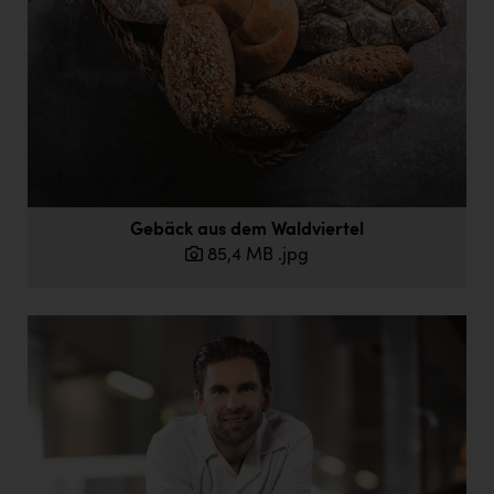
TSC - The Chilled Snack Company
VeggieMeat GmbH
Vier Diamanten
Villa Vitalis
Vorlagenportal
WimbergerHaus
Gebäck aus dem Waldviertel
85,4 MB
.jpg
kontakt