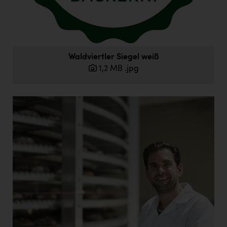
Eurogast Sinnesberger
Fristads Austria
Gmundner Keramik
Waldviertler Siegel weiß
INTERSPORT Austria
1,2 MB
.jpg
Julius Kiennast Lebensmittelgroßhandels GmbH
Kärcher
KEBA
Kinderwunschklinik
Maximarkt
Metzeler
Michael Page
Nestlé