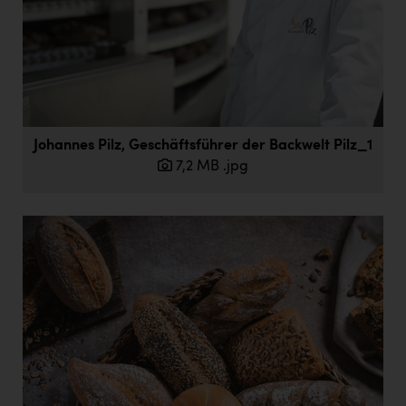
ÖKO-Wohnbau
Otis
PEZ
Plus City
Johannes Pilz, Geschäftsführer der Backwelt Pilz_1
RE/MAX
7,2 MB
.jpg
Revital Aspach
Richter Pharma AG
RUBBLE MASTER
Silver Living
SOS Menschenrechte
TGW Logistics Group
Thalia