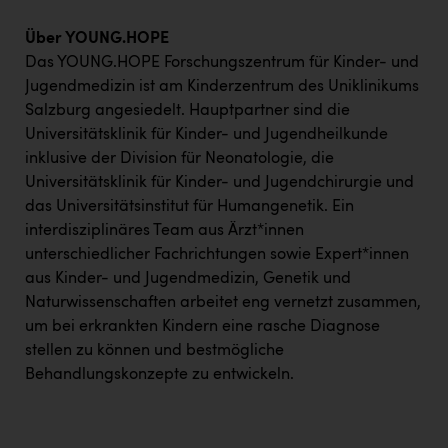
Wirtschaftskammer OÖ Energiehandel
Dopgas
Über YOUNG.HOPE
Das YOUNG.HOPE Forschungszentrum für Kinder- und
kunden basics
Jugendmedizin ist am Kinderzentrum des Uniklinikums
Salzburg angesiedelt. Hauptpartner sind die
kontakt
Universitätsklinik für Kinder- und Jugendheilkunde
inklusive der Division für Neonatologie, die
Universitätsklinik für Kinder- und Jugendchirurgie und
das Universitätsinstitut für Humangenetik. Ein
interdisziplinäres Team aus Ärzt*innen
unterschiedlicher Fachrichtungen sowie Expert*innen
aus Kinder- und Jugendmedizin, Genetik und
Naturwissenschaften arbeitet eng vernetzt zusammen,
um bei erkrankten Kindern eine rasche Diagnose
stellen zu können und bestmögliche
Behandlungskonzepte zu entwickeln.