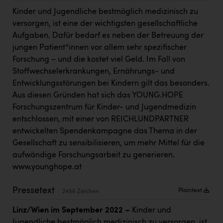
Kärcher
Kinder und Jugendliche bestmöglich medizinisch zu
versorgen, ist eine der wichtigsten gesellschaftliche
Karin Liedl
Aufgaben. Dafür bedarf es neben der Betreuung der
KEBA
jungen Patient*innen vor allem sehr spezifischer
Forschung – und die kostet viel Geld. Im Fall von
KIWI Kinderwunsch Institut Dr. Loimer
Stoffwechselerkrankungen, Ernährungs- und
KLIPP Frisör
Entwicklungsstörungen bei Kindern gilt das besonders.
Aus diesen Gründen hat sich das YOUNG.HOPE
Kleider Bauer
Forschungszentrum für Kinder- und Jugendmedizin
Kremsmüller Anlagenbau GmbH
entschlossen, mit einer von REICHLUNDPARTNER
entwickelten Spendenkampagne das Thema in der
Maximarkt
Gesellschaft zu sensibilisieren, um mehr Mittel für die
Oldtimer Raststationen und Motorhotels
aufwändige Forschungsarbeit zu generieren.
www.younghope.at
Österreichischer Kachelofenverband
Pressetext
Orlen
Plaintext
2456 Zeichen
Passage Linz
Linz/Wien im September 2022 –
Kinder und
Jugendliche bestmöglich medizinisch zu versorgen, ist