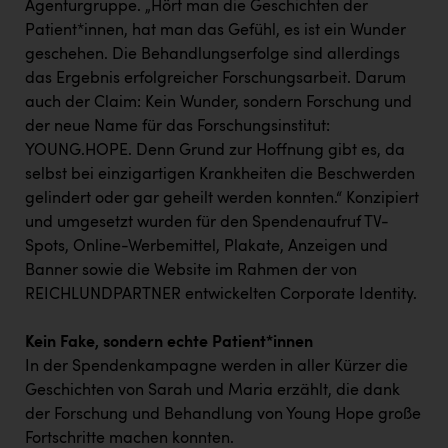
TCL
Agenturgruppe. „Hört man die Geschichten der
Patient*innen, hat man das Gefühl, es ist ein Wunder
TGW Logistics
geschehen. Die Behandlungserfolge sind allerdings
TRAILOMAT & Cycling Austria
das Ergebnis erfolgreicher Forschungsarbeit. Darum
auch der Claim: Kein Wunder, sondern Forschung und
VERITAS
der neue Name für das Forschungsinstitut:
YOUNG.HOPE. Denn Grund zur Hoffnung gibt es, da
Vier Diamanten
selbst bei einzigartigen Krankheiten die Beschwerden
Vorlagenportal
gelindert oder gar geheilt werden konnten.“ Konzipiert
und umgesetzt wurden für den Spendenaufruf TV-
Wir besiegen Krebs
Spots, Online-Werbemittel, Plakate, Anzeigen und
Wirtschaftskammer OÖ
Banner sowie die Website im Rahmen der von
REICHLUNDPARTNER entwickelten Corporate Identity.
ZGONC
ZULuft - Zukunft Luft Austria
Kein Fake, sondern echte Patient*innen
In der Spendenkampagne werden in aller Kürzer die
z.l.ö.
Geschichten von Sarah und Maria erzählt, die dank
Österreichisches Hebammengremium
der Forschung und Behandlung von Young Hope große
Fortschritte machen konnten.