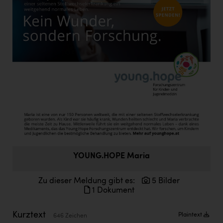
Doppler Gruppe
ERLUS AG
everfield
Firmenradl
Fristads Austria
HIG Infomotion Group
IFE Austria GmbH
Immotech
INTERSPAR
YOUNG.HOPE Maria
INTERSPORT Austria
Zu dieser Meldung gibt es:
5 Bilder
1 Dokument
Jesolo
Jane Goodall Institute Austria
Kurztext
Plaintext
646 Zeichen