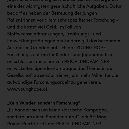
PEZ
eine der wichtigsten gesellschaftliche Aufgaben. Dafür
PÜSPÖK
bedarf es neben der Betreuung der jungen
Patient*innen vor allem sehr spezifischer Forschung –
REMAX
und die kostet viel Geld. Im Fall von
Stoffwechselerkrankungen, Ernährungs- und
RE/MAX Welcome
Entwicklungsstörungen bei Kindern gilt das besonders.
Resch&Frisch
Aus diesen Gründen hat sich das YOUNG.HOPE
Forschungszentrum für Kinder- und Jugendmedizin
RUBBLE MASTER
entschlossen, mit einer von REICHLUNDPARTNER
Ruderclub Wels
entwickelten Spendenkampagne das Thema in der
Gesellschaft zu sensibilisieren, um mehr Mittel für die
SCRI - Salzburg Cancer Research Institute
aufwändige Forschungsarbeit zu generieren.
SCHMACHTL GmbH
www.younghope.at
Schwingshandl - automation technology gmbh
„Kein Wunder, sondern Forschung“
Seher + Partner
„Es handelt sich um keine klassische Kampagne,
sondern um einen Spendenaufruf“, erklärt Mag.
Smurfit Westrock Nettingsdorf
Rainer Reichl, CEO der REICHLUNDPARTNER