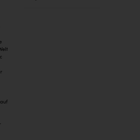
e
e
Welt
c
r
 auf
r