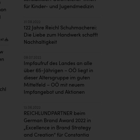
n
für Kinder- und Jugendmedizin
hon
1
31.08.2022
122 Jahre Reichl Schuhmacherei:
Die Liebe zum Handwerk schafft
ext
Nachhaltigkeit
ew
08.07.2022
en
Impfaufruf des Landes an alle
über 65-Jährigen – OÖ liegt in
dieser Altersgruppe im guten
Mittelfeld – OÖ mit neuem
chl
Impfangebot und Aktionen
13.06.2022
REICHLUNDPARTNER beim
German Brand Award 2022 in
„Excellence in Brand Strategy
and Creation“ für Constantia