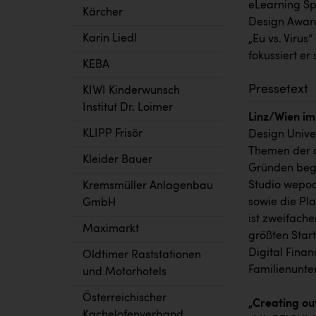
eLearning S
Kärcher
Design Awar
Karin Liedl
„Eu vs. Virus“
fokussiert er
KEBA
Pressetext
KIWI Kinderwunsch
Institut Dr. Loimer
Linz/Wien im
KLIPP Frisör
Design Univer
Themen der d
Kleider Bauer
Gründen bego
Studio wepod
Kremsmüller Anlagenbau
sowie die Pl
GmbH
ist zweifach
Maximarkt
größten Start
Digital Financ
Oldtimer Raststationen
Familienunt
und Motorhotels
Österreichischer
„Creating ou
Kachelofenverband