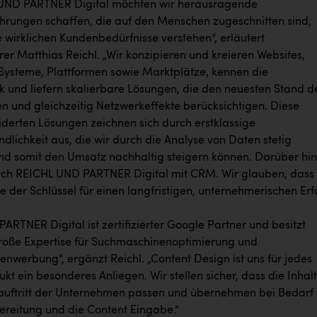
 UND PARTNER Digital möchten wir herausragende
hrungen schaffen, die auf den Menschen zugeschnitten sind,
 wirklichen Kundenbedürfnisse verstehen“, erläutert
er Matthias Reichl. „Wir konzipieren und kreieren Websites,
steme, Plattformen sowie Marktplätze, kennen die
ik und liefern skalierbare Lösungen, die den neuesten Stand d
en und gleichzeitig Netzwerkeffekte berücksichtigen. Diese
erten Lösungen zeichnen sich durch erstklassige
dlichkeit aus, die wir durch die Analyse von Daten stetig
nd somit den Umsatz nachhaltig steigern können. Darüber hi
sich REICHL UND PARTNER Digital mit CRM. Wir glauben, dass
der Schlüssel für einen langfristigen, unternehmerischen Erf
RTNER Digital ist zertifizierter Google Partner und besitzt
roße Expertise für Suchmaschinenoptimierung und
nwerbung“, ergänzt Reichl. „Content Design ist uns für jedes
ukt ein besonderes Anliegen. Wir stellen sicher, dass die Inhal
ftritt der Unternehmen passen und übernehmen bei Bedarf 
ereitung und die Content Eingabe.“