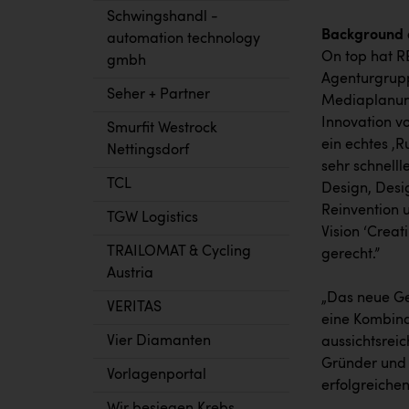
Schwingshandl -
Background 
automation technology
On top hat R
gmbh
Agenturgrupp
Seher + Partner
Mediaplanung
Innovation v
Smurfit Westrock
ein echtes ‚R
Nettingsdorf
sehr schnell
TCL
Design, Desig
Reinvention 
TGW Logistics
Vision ‘Crea
TRAILOMAT & Cycling
gerecht.”
Austria
„Das neue Ge
VERITAS
eine Kombina
Vier Diamanten
aussichtsreic
Gründer und 
Vorlagenportal
erfolgreichen