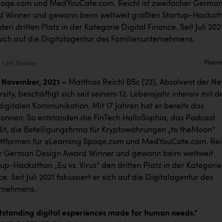
poqe.com und MedYouCate.com. Reichl ist zweifacher Germa
d Winner und gewann beim weltweit größten Startup-Hackat
 den dritten Platz in der Kategorie Digital Finance. Seit Juli 202
 sich auf die Digitalagentur des Familienunternehmens.
Plaint
5316 Zeichen
 November, 2021 –
Matthias Reichl BSc (23), Absolvent der N
sity, beschäftigt sich seit seinem 12. Lebensjahr intensiv mit d
igitalen Kommunikation. Mit 17 Jahren hat er bereits das
nnen: So entstanden die FinTech HalloSophia, das Podcast
it, die Beteiligungsfirma für Kryptowährungen „to theMoon“
attformen für eLearning Spoqe.com und MedYouCate.com. Rei
er German Design Award Winner und gewann beim weltweit
up-Hackathon „Eu vs. Virus“ den dritten Platz in der Kategorie
e. Seit Juli 2021 fokussiert er sich auf die Digitalagentur des
ernehmens.
tstanding digital experiences made for human needs.“