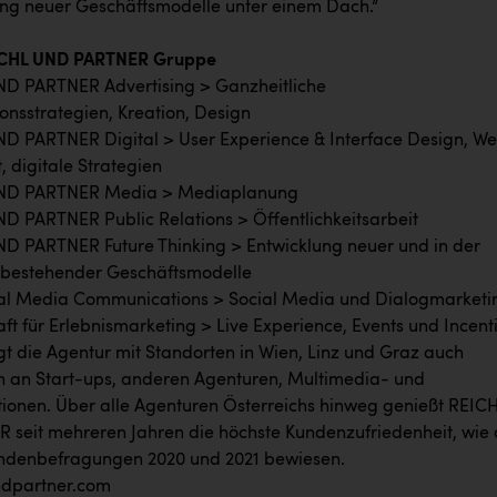
ung neuer Geschäftsmodelle unter einem Dach.“
ICHL UND PARTNER Gruppe
D PARTNER Advertising > Ganzheitliche
nsstrategien, Kreation, Design
 PARTNER Digital > User Experience & Interface Design, W
 digitale Strategien
ND PARTNER Media > Mediaplanung
 PARTNER Public Relations > Öffentlichkeitsarbeit
 PARTNER Future Thinking > Entwicklung neuer und in der
 bestehender Geschäftsmodelle
l Media Communications > Social Media und Dialogmarketi
ft für Erlebnismarketing > Live Experience, Events und Incent
t die Agentur mit Standorten in Wien, Linz und Graz auch
n an Start-ups, anderen Agenturen, Multimedia- und
ionen. Über alle Agenturen Österreichs hinweg genießt REIC
seit mehreren Jahren die höchste Kundenzufriedenheit, wie 
ndenbefragungen 2020 und 2021 bewiesen.
ndpartner.com