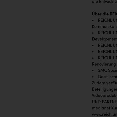
die Entwickl
Über die RE
• REICHL UN
Kommunikatio
• REICHL UND
Development,
• REICHL U
• REICHL UND
• REICHL UND
Renovierung
• SMC Socia
• Gesellscha
Zudem verfüg
Beteiligunge
Videoprodukt
UND PARTNER 
medianet Ku
www.reichlu