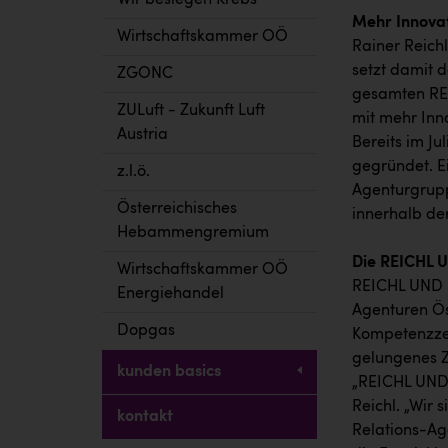
Wir besiegen Krebs
Mehr Innovat
Wirtschaftskammer OÖ
Rainer Reic
setzt damit
ZGONC
gesamten RE
ZULuft - Zukunft Luft
mit mehr Inno
Austria
Bereits im J
gegründet. E
z.l.ö.
Agenturgruppe
Österreichisches
innerhalb de
Hebammengremium
Die REICHL 
Wirtschaftskammer OÖ
REICHL UND P
Energiehandel
Agenturen Ös
Dopgas
Kompetenzzen
gelungenes Z
kunden basics
„REICHL UND 
Reichl. „Wir 
kontakt
Relations-Ag