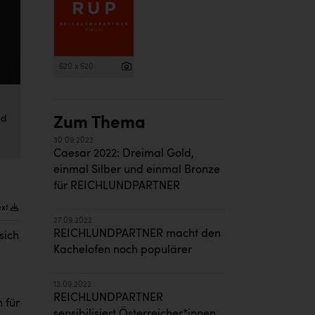
620 x 620
nd
Zum Thema
30.09.2022
Caesar 2022: Dreimal Gold,
einmal Silber und einmal Bronze
für REICHLUNDPARTNER
ext
27.09.2022
REICHLUNDPARTNER macht den
sich
Kachelofen noch populärer
13.09.2022
REICHLUNDPARTNER
 für
sensibilisiert Österreicher*innen