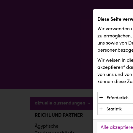
Diese Seite ver
Wir verwenden u
zu ermöglichen,
uns sowie von Dr
personenbezogen
Wir weisen in d
akzeptieren“ dam
von uns und von 
können diese Zu
Erforderlich
aktuelle aussendungen
Essenzielle C
Statistik
Funktion der 
REICHL UND PARTNER
aktuelle a
Statistik Cook
Daten und wer
verstehen, wi
Ägyptische
Alle akzeptier
Anbieter: Eigentü