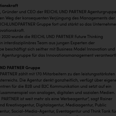
ionskraft
hl, Gründer und CEO der REICHL UND PARTNER Agenturgruppe
 den Weg der konsequenten Verjüngung des Managements der
ICHLUNDPARTNER Gruppe fort und stärkt so das Unternehm
vationskraft.
uli 2020 wurde die REICHL UND PARTNER Future Thinking
in interdisziplinäres Team aus jungen Experten der
 beschäftigt sich seither mit Business Model Innovation und 
r Agenturgruppe für das Innovationsmanagement verantwortl
UND PARTNER Gruppe
ARTNER zählt mit 170 Mitarbeitern zu den leistungsstärksten
terreichs. Die Agentur denkt ganzheitlich, verfügt über eigen
tren für die B2B und B2C Kommunikation und setzt auf ein
usammenspiel von analogen, digitalen und sozialen Medien.
PARTNER ist weit mehr als eine Werbeagentur“, sagt Rainer
sind Kreativagentur, Digitalagentur, Mediaagentur, Public
entur, Social-Media-Agentur, Eventagentur und Think Tank fü