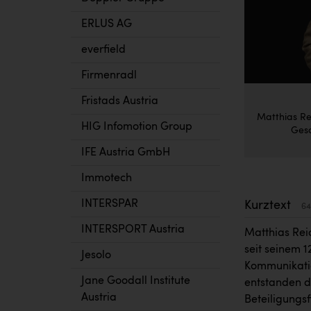
ERLUS AG
everfield
Firmenradl
Fristads Austria
Matthias Re
HIG Infomotion Group
Gesc
IFE Austria GmbH
Immotech
INTERSPAR
Kurztext
64
INTERSPORT Austria
Matthias Reic
seit seinem 1
Jesolo
Kommunikatio
Jane Goodall Institute
entstanden d
Austria
Beteiligungs