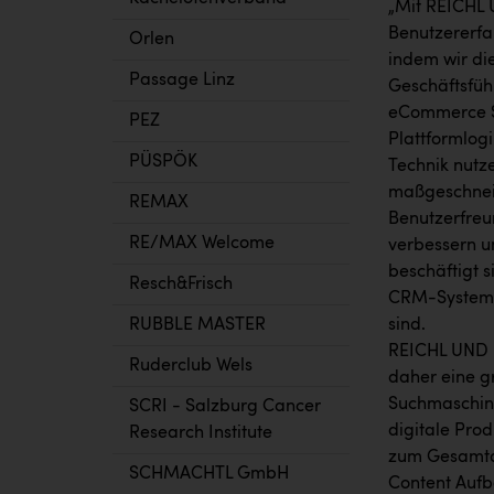
„Mit REICHL
Benutzererfa
Orlen
indem wir die
Passage Linz
Geschäftsführ
eCommerce Sy
PEZ
Plattformlog
PÜSPÖK
Technik nutz
maßgeschneid
REMAX
Benutzerfreun
RE/MAX Welcome
verbessern u
beschäftigt 
Resch&Frisch
CRM-Systeme 
RUBBLE MASTER
sind.
REICHL UND PA
Ruderclub Wels
daher eine g
Suchmaschine
SCRI - Salzburg Cancer
digitale Prod
Research Institute
zum Gesamtau
SCHMACHTL GmbH
Content Aufb