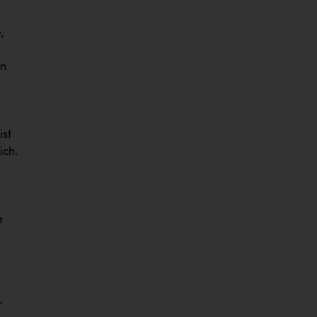
,
en
ist
ich.
e
r