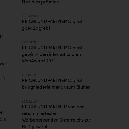
Flexibles prämiert
20.04.2022
REICHLUNDPARTNER Digital
goes Zagreb!
er
29.11.2021
REICHLUNDPARTNER Digital
gewinnt den internationalen
WebAward 2021
naus
20.11.2021
olg
REICHLUNDPARTNER Digital
bringt lederleitner.at zum Blühen
23.04.2021
REICHLUNDPARTNER von den
te
renommiertesten
die
Werbetreibenden Österreichs zur
Nr. 1 gewählt