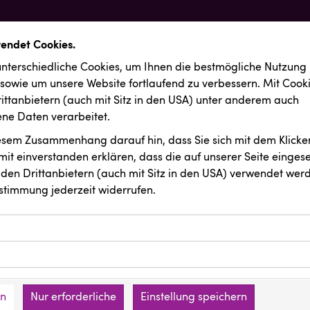
wendet Cookies.
nterschiedliche Cookies, um Ihnen die best­mögliche Nutzung
 sowie um unsere Website fortlaufend zu verbessern. Mit Cook
ittanbietern (auch mit Sitz in den USA) unter anderem auch
e Daten verarbeitet.
iesem Zusammenhang darauf hin, dass Sie sich mit dem Klicken
it ein­ver­standen erklären, dass die auf unserer Seite einges
den Drittanbietern (auch mit Sitz in den USA) verwendet werd
stimmung jederzeit widerrufen.
ookies ermöglichen grundlegende Funktionen und sind für die 
Website erforderlich. Diese Cookies speichern keine persone
ussendungen
REICHL UND PARTNER
ies erfassen Informationen anonym. Diese Informationen helfe
den an keine Dritten übermittelt.
e unsere Besucher unsere Website nutzen.
en
Nur erforderliche
Einstellung speichern
mer der Website (Erstanbieter)