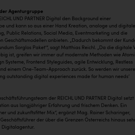
der Agenturgruppe
EICHL UND PARTNER Digital den Background einer
e und kann so aus einer Hand Kreation, analoge und digital
, Public Relations, Social Media, Eventmarketing und die
on Geschäftsmodellen anbieten. „Dadurch bekommt der Kund
undum Sorglos Paket‘“, sagt Matthias Reichl. „Da die digitale 
lebig ist, greifen wir immer auf modernste Methoden wie Atomi
n Systeme, Frontend Styleguides, agile Entwicklung, Restless
und einem One-Team-Approach zurück. So werden wir unsere
ting outstanding digital experiences made for human needs’
schäftsführungsteam der REICHL UND PARTNER Digital setzt
tion aus langjähriger Erfahrung und frischem Denken. Ein
her und zukunftsfitter Mix“, ergänzt Mag. Rainer Scharinger,
Geschäftsführer der über die Grenzen Österreichs hinaus seh
 Digitalagentur.