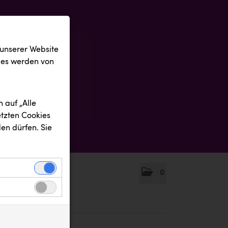
 unserer Website
ies werden von
 auf „Alle
etzten Cookies
en dürfen. Sie
0
einwandfreie
nbezogenen
n uns zu