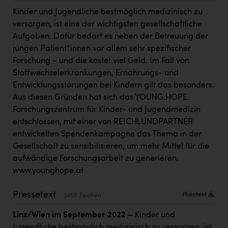
Kärcher
Kinder und Jugendliche bestmöglich medizinisch zu
versorgen, ist eine der wichtigsten gesellschaftliche
Karin Liedl
Aufgaben. Dafür bedarf es neben der Betreuung der
KEBA
jungen Patient*innen vor allem sehr spezifischer
Forschung – und die kostet viel Geld. Im Fall von
KIWI Kinderwunsch Institut Dr. Loimer
Stoffwechselerkrankungen, Ernährungs- und
KLIPP Frisör
Entwicklungsstörungen bei Kindern gilt das besonders.
Aus diesen Gründen hat sich das YOUNG.HOPE
Kleider Bauer
Forschungszentrum für Kinder- und Jugendmedizin
Kremsmüller Anlagenbau GmbH
entschlossen, mit einer von REICHLUNDPARTNER
entwickelten Spendenkampagne das Thema in der
Maximarkt
Gesellschaft zu sensibilisieren, um mehr Mittel für die
Oldtimer Raststationen und Motorhotels
aufwändige Forschungsarbeit zu generieren.
www.younghope.at
Österreichischer Kachelofenverband
Pressetext
Orlen
Plaintext
2456 Zeichen
Passage Linz
Linz/Wien im September 2022 –
Kinder und
Jugendliche bestmöglich medizinisch zu versorgen, ist