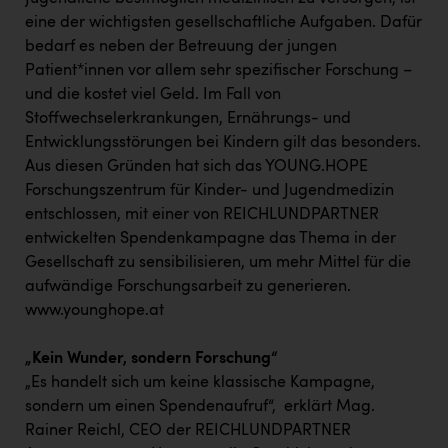
PEZ
eine der wichtigsten gesellschaftliche Aufgaben. Dafür
PÜSPÖK
bedarf es neben der Betreuung der jungen
Patient*innen vor allem sehr spezifischer Forschung –
REMAX
und die kostet viel Geld. Im Fall von
Stoffwechselerkrankungen, Ernährungs- und
RE/MAX Welcome
Entwicklungsstörungen bei Kindern gilt das besonders.
Resch&Frisch
Aus diesen Gründen hat sich das YOUNG.HOPE
Forschungszentrum für Kinder- und Jugendmedizin
RUBBLE MASTER
entschlossen, mit einer von REICHLUNDPARTNER
Ruderclub Wels
entwickelten Spendenkampagne das Thema in der
Gesellschaft zu sensibilisieren, um mehr Mittel für die
SCRI - Salzburg Cancer Research Institute
aufwändige Forschungsarbeit zu generieren.
SCHMACHTL GmbH
www.younghope.at
Schwingshandl - automation technology gmbh
„Kein Wunder, sondern Forschung“
Seher + Partner
„Es handelt sich um keine klassische Kampagne,
sondern um einen Spendenaufruf“, erklärt Mag.
Smurfit Westrock Nettingsdorf
Rainer Reichl, CEO der REICHLUNDPARTNER