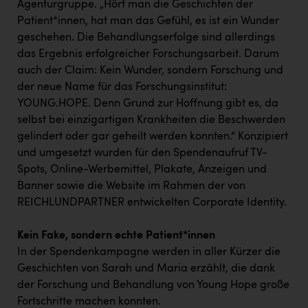
TCL
Agenturgruppe. „Hört man die Geschichten der
Patient*innen, hat man das Gefühl, es ist ein Wunder
TGW Logistics
geschehen. Die Behandlungserfolge sind allerdings
TRAILOMAT & Cycling Austria
das Ergebnis erfolgreicher Forschungsarbeit. Darum
auch der Claim: Kein Wunder, sondern Forschung und
VERITAS
der neue Name für das Forschungsinstitut:
YOUNG.HOPE. Denn Grund zur Hoffnung gibt es, da
Vier Diamanten
selbst bei einzigartigen Krankheiten die Beschwerden
Vorlagenportal
gelindert oder gar geheilt werden konnten.“ Konzipiert
und umgesetzt wurden für den Spendenaufruf TV-
Wir besiegen Krebs
Spots, Online-Werbemittel, Plakate, Anzeigen und
Wirtschaftskammer OÖ
Banner sowie die Website im Rahmen der von
REICHLUNDPARTNER entwickelten Corporate Identity.
ZGONC
ZULuft - Zukunft Luft Austria
Kein Fake, sondern echte Patient*innen
In der Spendenkampagne werden in aller Kürzer die
z.l.ö.
Geschichten von Sarah und Maria erzählt, die dank
Österreichisches Hebammengremium
der Forschung und Behandlung von Young Hope große
Fortschritte machen konnten.