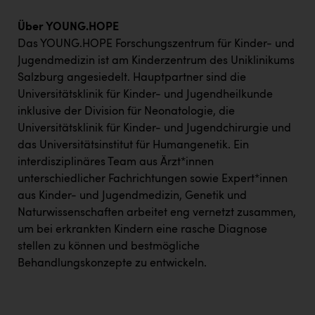
Wirtschaftskammer OÖ Energiehandel
Dopgas
Über YOUNG.HOPE
Das YOUNG.HOPE Forschungszentrum für Kinder- und
kunden basics
Jugendmedizin ist am Kinderzentrum des Uniklinikums
Salzburg angesiedelt. Hauptpartner sind die
kontakt
Universitätsklinik für Kinder- und Jugendheilkunde
inklusive der Division für Neonatologie, die
Universitätsklinik für Kinder- und Jugendchirurgie und
das Universitätsinstitut für Humangenetik. Ein
interdisziplinäres Team aus Ärzt*innen
unterschiedlicher Fachrichtungen sowie Expert*innen
aus Kinder- und Jugendmedizin, Genetik und
Naturwissenschaften arbeitet eng vernetzt zusammen,
um bei erkrankten Kindern eine rasche Diagnose
stellen zu können und bestmögliche
Behandlungskonzepte zu entwickeln.