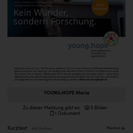
Doppler Gruppe
ERLUS AG
everfield
Firmenradl
Fristads Austria
HIG Infomotion Group
IFE Austria GmbH
Immotech
INTERSPAR
YOUNG.HOPE Maria
INTERSPORT Austria
Zu dieser Meldung gibt es:
5 Bilder
1 Dokument
Jesolo
Jane Goodall Institute Austria
Kurztext
Plaintext
646 Zeichen