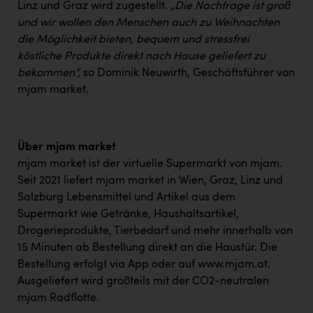
TCL
Linz und Graz wird zugestellt.
„Die Nachfrage ist groß
und wir wollen den Menschen auch zu Weihnachten
TGW Logistics
die Möglichkeit bieten, bequem und stressfrei
TRAILOMAT & Cycling Austria
köstliche Produkte direkt nach Hause geliefert zu
bekommen“,
so Dominik Neuwirth, Geschäftsführer von
VERITAS
mjam market.
Vier Diamanten
Vorlagenportal
Über mjam market
Wir besiegen Krebs
mjam market ist der virtuelle Supermarkt von mjam.
Seit 2021 liefert mjam market in Wien, Graz, Linz und
Wirtschaftskammer OÖ
Salzburg Lebensmittel und Artikel aus dem
ZGONC
Supermarkt wie Getränke, Haushaltsartikel,
Drogerieprodukte, Tierbedarf und mehr innerhalb von
ZULuft - Zukunft Luft Austria
15 Minuten ab Bestellung direkt an die Haustür. Die
z.l.ö.
Bestellung erfolgt via App oder auf
www.mjam.at
.
Ausgeliefert wird großteils mit der CO2-neutralen
Österreichisches Hebammengremium
mjam Radflotte.