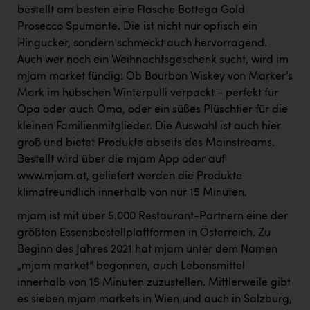
PEZ
bestellt am besten eine Flasche Bottega Gold
Prosecco Spumante. Die ist nicht nur optisch ein
PÜSPÖK
Hingucker, sondern schmeckt auch hervorragend.
REMAX
Auch wer noch ein Weihnachtsgeschenk sucht, wird im
mjam market fündig: Ob Bourbon Wiskey von Marker’s
RE/MAX Welcome
Mark im hübschen Winterpulli verpackt - perfekt für
Resch&Frisch
Opa oder auch Oma, oder ein süßes Plüschtier für die
kleinen Familienmitglieder. Die Auswahl ist auch hier
RUBBLE MASTER
groß und bietet Produkte abseits des Mainstreams.
Bestellt wird über die mjam App oder auf
Ruderclub Wels
www.mjam.at, geliefert werden die Produkte
SCRI - Salzburg Cancer Research Institute
klimafreundlich innerhalb von nur 15 Minuten.
SCHMACHTL GmbH
mjam ist mit über 5.000 Restaurant-Partnern eine der
größten Essensbestellplattformen in Österreich. Zu
Schwingshandl - automation technology gmbh
Beginn des Jahres 2021 hat mjam unter dem Namen
Seher + Partner
„mjam market“ begonnen, auch Lebensmittel
innerhalb von 15 Minuten zuzustellen. Mittlerweile gibt
Smurfit Westrock Nettingsdorf
es sieben mjam markets in Wien und auch in Salzburg,