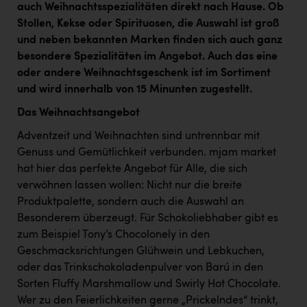
auch Weihnachtsspezialitäten direkt nach Hause. Ob
Kärcher
Stollen, Kekse oder Spirituosen, die Auswahl ist groß
Karin Liedl
und neben bekannten Marken finden sich auch ganz
besondere Spezialitäten im Angebot. Auch das eine
KEBA
oder andere Weihnachtsgeschenk ist im Sortiment
KIWI Kinderwunsch Institut Dr. Loimer
und wird innerhalb von 15 Minunten zugestellt.
KLIPP Frisör
Das Weihnachtsangebot
Kleider Bauer
Adventzeit und Weihnachten sind untrennbar mit
Genuss und Gemütlichkeit verbunden. mjam market
Kremsmüller Anlagenbau GmbH
hat hier das perfekte Angebot für Alle, die sich
verwöhnen lassen wollen: Nicht nur die breite
Maximarkt
Produktpalette, sondern auch die Auswahl an
Oldtimer Raststationen und Motorhotels
Besonderem überzeugt. Für Schokoliebhaber gibt es
zum Beispiel Tony’s Chocolonely in den
Österreichischer Kachelofenverband
Geschmacksrichtungen Glühwein und Lebkuchen,
Orlen
oder das Trinkschokoladenpulver von Barú in den
Sorten Fluffy Marshmallow und Swirly Hot Chocolate.
Passage Linz
Wer zu den Feierlichkeiten gerne „Prickelndes“ trinkt,