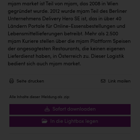
Wirtschaftskammer OÖ Energiehandel
mjam market ist Teil von mjam, das 2008 in Wien
gegründet wurde. 2012 wurde mjam Teil des Berliner
Dopgas
Unternehmens Delivery Hero SE ist, das in über 40
kunden basics
Ländern Portale für Online-Essensbestellungen und
Lebensmittellieferungen betreibt. Mehr als 2.500
kontakt
mjam Kuriere stellen über die mjam Plattform Speisen
der angesagtesten Restaurants, die keinen eigenen
Lieferdienst haben, in Österreich zu. Dieser Logistik
bedient sich auch mjam market.
Seite drucken
Link mailen
Alle Inhalte dieser Meldung als .zip:
Sofort downloaden
In die Lightbox legen