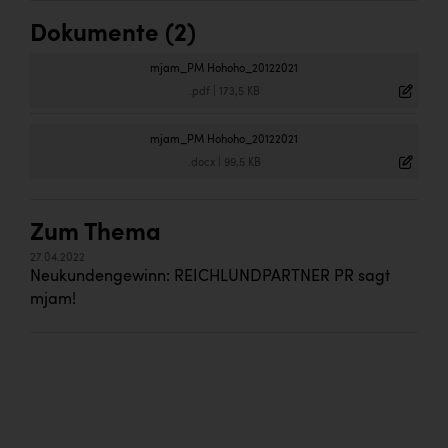
Dokumente (2)
mjam_PM Hohoho_20122021
.pdf
|
173,5 KB
mjam_PM Hohoho_20122021
.docx
|
99,5 KB
Zum Thema
27.04.2022
Neukundengewinn: REICHLUNDPARTNER PR sagt
mjam!