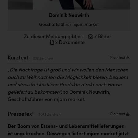
Doppler Gruppe
Dominik Neuwirth
ERLUS AG
Geschäftsführer mjam market
everfield
Zu dieser Meldung gibt es:
7 Bilder
Firmenradl
2 Dokumente
Fristads Austria
Kurztext
Plaintext
232 Zeichen
HIG Infomotion Group
„Die Nachfrage ist groß und wir wollen den Menschen
IFE Austria GmbH
auch zu Weihnachten die Möglichkeit bieten, bequem
und stressfrei köstliche Produkte direkt nach Hause
Immotech
geliefert zu bekommen“,
so Dominik Neuwirth,
INTERSPAR
Geschäftsführer von mjam market.
INTERSPORT Austria
Pressetext
Plaintext
3073 Zeichen
Jesolo
Der Boom von Essens- und Lebensmittellieferungen
Jane Goodall Institute Austria
ist ungebrochen. Deswegen liefert mjam market jetzt