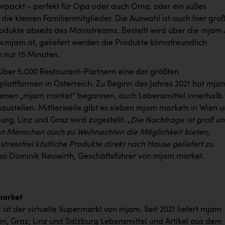
verpackt - perfekt für Opa oder auch Oma, oder ein süßes
r die kleinen Familienmitglieder. Die Auswahl ist auch hier gro
rodukte abseits des Mainstreams. Bestellt wird über die mjam
.mjam.at, geliefert werden die Produkte klimafreundlich
n nur 15 Minuten.
 über 5.000 Restaurant-Partnern eine der größten
lplattformen in Österreich. Zu Beginn des Jahres 2021 hat mja
amen „mjam market“ begonnen, auch Lebensmittel innerhalb
zustellen. Mittlerweile gibt es sieben mjam markets in Wien 
urg, Linz und Graz wird zugestellt.
„Die Nachfrage ist groß u
en Menschen auch zu Weihnachten die Möglichkeit bieten,
ressfrei köstliche Produkte direkt nach Hause geliefert zu
so Dominik Neuwirth, Geschäftsführer von mjam market.
market
st der virtuelle Supermarkt von mjam. Seit 2021 liefert mjam
en, Graz, Linz und Salzburg Lebensmittel und Artikel aus dem