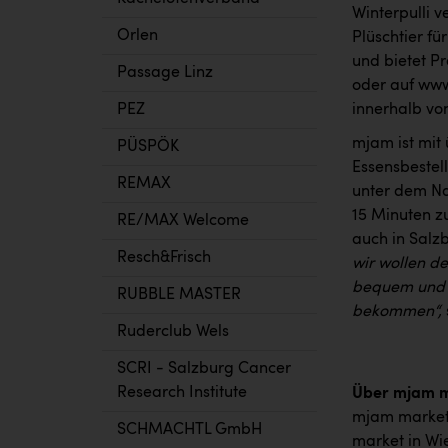
Winterpulli 
Orlen
Plüschtier fü
und bietet P
Passage Linz
oder auf www
PEZ
innerhalb vo
mjam ist mit
PÜSPÖK
Essensbestel
REMAX
unter dem N
15 Minuten zu
RE/MAX Welcome
auch in Salzb
Resch&Frisch
wir wollen d
bequem und st
RUBBLE MASTER
bekommen“,
Ruderclub Wels
SCRI - Salzburg Cancer
Research Institute
Über mjam 
mjam market i
SCHMACHTL GmbH
market in Wi