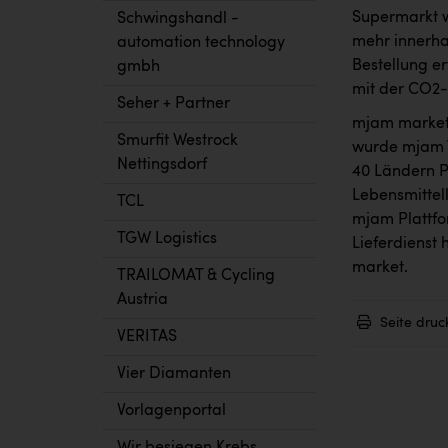
Supermarkt w
Schwingshandl -
mehr innerha
automation technology
Bestellung er
gmbh
mit der CO2-
Seher + Partner
mjam market 
Smurfit Westrock
wurde mjam T
Nettingsdorf
40 Ländern P
Lebensmittell
TCL
mjam Plattfo
TGW Logistics
Lieferdienst 
market.
TRAILOMAT & Cycling
Austria
Seite druc
VERITAS
Vier Diamanten
Vorlagenportal