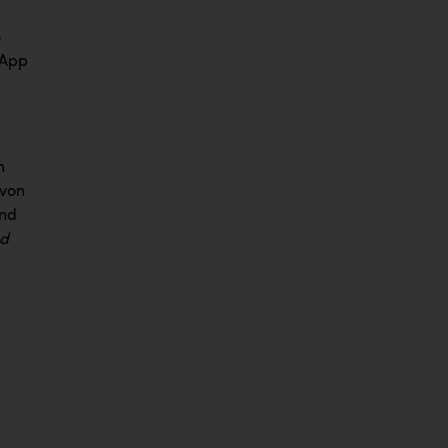
ß
 App
m
 von
und
nd