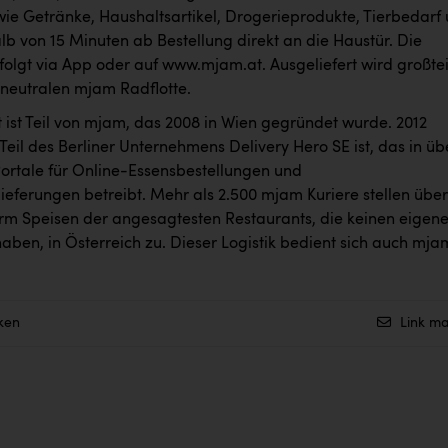
ie Getränke, Haushaltsartikel, Drogerieprodukte, Tierbedarf
lb von 15 Minuten ab Bestellung direkt an die Haustür. Die
folgt via App oder auf
www.mjam.at
. Ausgeliefert wird großtei
neutralen mjam Radflotte.
ist Teil von mjam, das 2008 in Wien gegründet wurde. 2012
eil des Berliner Unternehmens Delivery Hero SE ist, das in üb
ortale für Online-Essensbestellungen und
ieferungen betreibt. Mehr als 2.500 mjam Kuriere stellen über
rm Speisen der angesagtesten Restaurants, die keinen eigen
haben, in Österreich zu. Dieser Logistik bedient sich auch mja
ken
Link ma