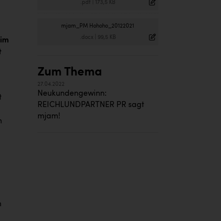
.pdf
|
173,5 KB
mjam_PM Hohoho_20122021
.docx
|
99,5 KB
 im
t
Zum Thema
27.04.2022
Neukundengewinn:
t
REICHLUNDPARTNER PR sagt
mjam!
h
m