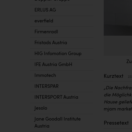
ERLUS AG
everfield
Firmenradl
Fristads Austria
HIG Infomotion Group
Zu
IFE Austria GmbH
Immotech
Kurztext
23
INTERSPAR
„Die Nachfra
die Möglichke
INTERSPORT Austria
Hause gelief
Jesolo
mjam market
Jane Goodall Institute
Pressetext
Austria