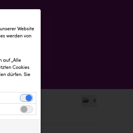
 unserer Website
ies werden von
 auf „Alle
etzten Cookies
en dürfen. Sie
0
einwandfreie
nbezogenen
n uns zu