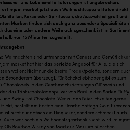
 Essens- und Lebensmittellieferungen ist ungebrochen.
fert mjam market jetzt auch Weihnachtsspezialitäten direkt
Ob Stollen, Kekse oder Spirituosen, die Auswahl ist groß und
ten Marken finden sich auch ganz besondere Spezialitäten
h das eine oder andere Weihnachtsgeschenk ist im Sortimen
erhalb von 15 Minunten zugestellt.
htsangebot
nd Weihnachten sind untrennbar mit Genuss und Gemütlichkei
jam market hat hier das perfekte Angebot für Alle, die sich
ssen wollen: Nicht nur die breite Produktpalette, sondern auc
an Besonderem überzeugt. Für Schokoliebhaber gibt es zum
y’s Chocolonely in den Geschmacksrichtungen Glühwein und
der das Trinkschokoladenpulver von Barú in den Sorten Fluffy
und Swirly Hot Chocolate. Wer zu den Feierlichkeiten gerne
 trinkt, bestellt am besten eine Flasche Bottega Gold Prosecco
e ist nicht nur optisch ein Hingucker, sondern schmeckt auch
. Auch wer noch ein Weihnachtsgeschenk sucht, wird im mja
g: Ob Bourbon Wiskey von Marker’s Mark im hübschen