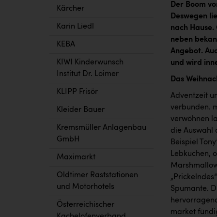
Der Boom von
Kärcher
Deswegen lie
Karin Liedl
nach Hause. 
neben bekann
KEBA
Angebot. Auc
KIWI Kinderwunsch
und wird inn
Institut Dr. Loimer
Das Weihnac
KLIPP Frisör
Adventzeit u
verbunden. m
Kleider Bauer
verwöhnen la
Kremsmüller Anlagenbau
die Auswahl 
GmbH
Beispiel Ton
Lebkuchen, o
Maximarkt
Marshmallow 
Oldtimer Raststationen
„Prickelndes“
und Motorhotels
Spumante. Di
hervorragend
Österreichischer
market fündi
Kachelofenverband