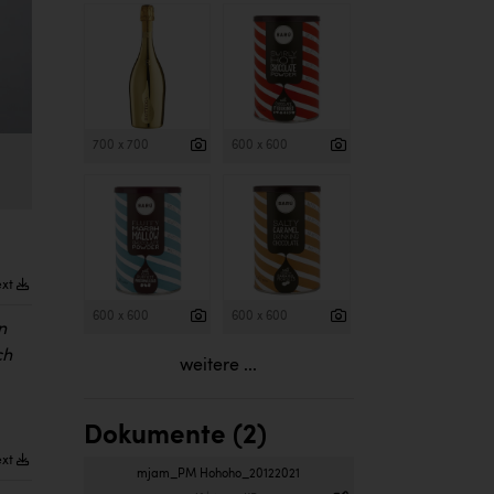
700 x 700
600 x 600
ext
600 x 600
600 x 600
n
ch
weitere ...
Dokumente (2)
ext
mjam_PM Hohoho_20122021