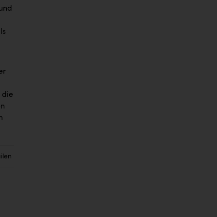
 und
ls
er
 die
en
m
ilen