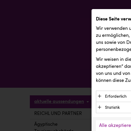
Diese Seite ver
Wir verwenden u
zu ermöglichen,
uns sowie von Dr
personenbezogen
Wir weisen in d
akzeptieren“ dam
von uns und von 
können diese Zu
Erforderlich
aktuelle aussendungen
Essenzielle C
Statistik
Funktion der 
REICHL UND PARTNER
aktuelle a
Statistik Cook
Daten und wer
verstehen, wi
Ägyptische
Alle akzeptier
Anbieter: Eigentü