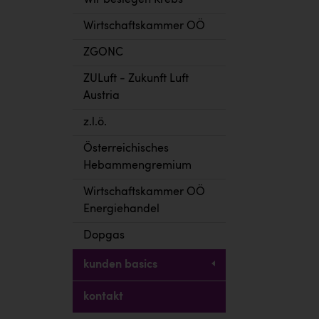
Wir besiegen Krebs
Wirtschaftskammer OÖ
ZGONC
ZULuft - Zukunft Luft
Austria
z.l.ö.
Österreichisches
Hebammengremium
Wirtschaftskammer OÖ
Energiehandel
Dopgas
kunden basics
kontakt