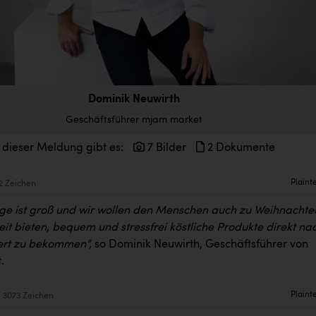
Dominik Neuwirth
Geschäftsführer mjam market
 dieser Meldung gibt es:
7 Bilder
2 Dokumente
Plaint
2 Zeichen
ge ist groß und wir wollen den Menschen auch zu Weihnachte
it bieten, bequem und stressfrei köstliche Produkte direkt na
ert zu bekommen“,
so Dominik Neuwirth, Geschäftsführer von
.
Plaint
3073 Zeichen