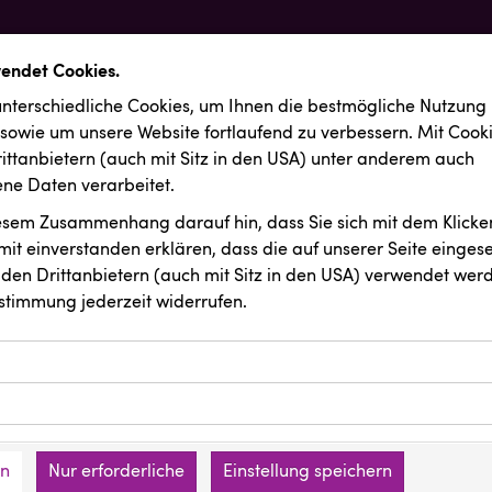
wendet Cookies.
nterschiedliche Cookies, um Ihnen die best­mögliche Nutzung
 sowie um unsere Website fortlaufend zu verbessern. Mit Cook
ittanbietern (auch mit Sitz in den USA) unter anderem auch
e Daten verarbeitet.
iesem Zusammenhang darauf hin, dass Sie sich mit dem Klicken
it ein­ver­standen erklären, dass die auf unserer Seite einges
den Drittanbietern (auch mit Sitz in den USA) verwendet werd
stimmung jederzeit widerrufen.
ookies ermöglichen grundlegende Funktionen und sind für die 
Website erforderlich. Diese Cookies speichern keine persone
ussendungen
ies erfassen Informationen anonym. Diese Informationen helfe
den an keine Dritten übermittelt.
e unsere Besucher unsere Website nutzen.
en
Nur erforderliche
Einstellung speichern
mer der Website (Erstanbieter)