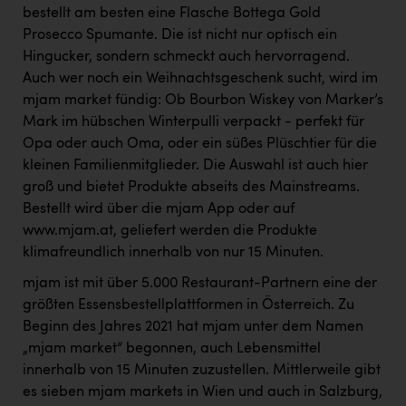
PEZ
bestellt am besten eine Flasche Bottega Gold
Prosecco Spumante. Die ist nicht nur optisch ein
PÜSPÖK
Hingucker, sondern schmeckt auch hervorragend.
REMAX
Auch wer noch ein Weihnachtsgeschenk sucht, wird im
mjam market fündig: Ob Bourbon Wiskey von Marker’s
RE/MAX Welcome
Mark im hübschen Winterpulli verpackt - perfekt für
Resch&Frisch
Opa oder auch Oma, oder ein süßes Plüschtier für die
kleinen Familienmitglieder. Die Auswahl ist auch hier
RUBBLE MASTER
groß und bietet Produkte abseits des Mainstreams.
Bestellt wird über die mjam App oder auf
Ruderclub Wels
www.mjam.at, geliefert werden die Produkte
SCRI - Salzburg Cancer Research Institute
klimafreundlich innerhalb von nur 15 Minuten.
SCHMACHTL GmbH
mjam ist mit über 5.000 Restaurant-Partnern eine der
größten Essensbestellplattformen in Österreich. Zu
Schwingshandl - automation technology gmbh
Beginn des Jahres 2021 hat mjam unter dem Namen
Seher + Partner
„mjam market“ begonnen, auch Lebensmittel
innerhalb von 15 Minuten zuzustellen. Mittlerweile gibt
Smurfit Westrock Nettingsdorf
es sieben mjam markets in Wien und auch in Salzburg,