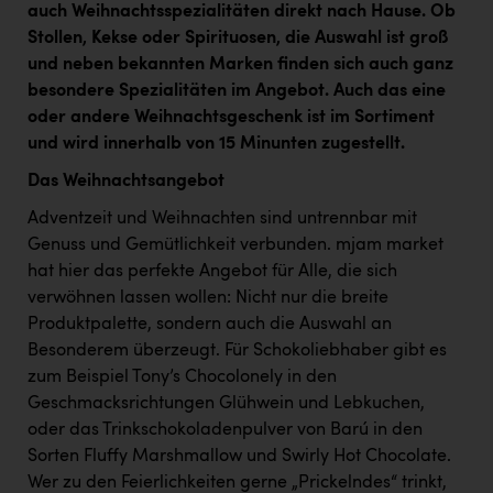
auch Weihnachtsspezialitäten direkt nach Hause. Ob
Kärcher
Stollen, Kekse oder Spirituosen, die Auswahl ist groß
Karin Liedl
und neben bekannten Marken finden sich auch ganz
besondere Spezialitäten im Angebot. Auch das eine
KEBA
oder andere Weihnachtsgeschenk ist im Sortiment
KIWI Kinderwunsch Institut Dr. Loimer
und wird innerhalb von 15 Minunten zugestellt.
KLIPP Frisör
Das Weihnachtsangebot
Kleider Bauer
Adventzeit und Weihnachten sind untrennbar mit
Genuss und Gemütlichkeit verbunden. mjam market
Kremsmüller Anlagenbau GmbH
hat hier das perfekte Angebot für Alle, die sich
verwöhnen lassen wollen: Nicht nur die breite
Maximarkt
Produktpalette, sondern auch die Auswahl an
Oldtimer Raststationen und Motorhotels
Besonderem überzeugt. Für Schokoliebhaber gibt es
zum Beispiel Tony’s Chocolonely in den
Österreichischer Kachelofenverband
Geschmacksrichtungen Glühwein und Lebkuchen,
Orlen
oder das Trinkschokoladenpulver von Barú in den
Sorten Fluffy Marshmallow und Swirly Hot Chocolate.
Passage Linz
Wer zu den Feierlichkeiten gerne „Prickelndes“ trinkt,