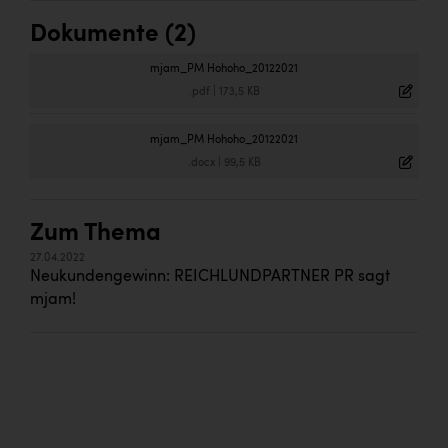
Dokumente (2)
mjam_PM Hohoho_20122021
.pdf
|
173,5 KB
mjam_PM Hohoho_20122021
.docx
|
99,5 KB
Zum Thema
27.04.2022
Neukundengewinn: REICHLUNDPARTNER PR sagt
mjam!