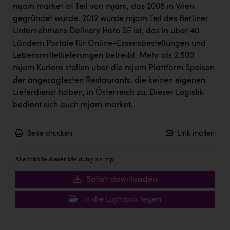
Wirtschaftskammer OÖ Energiehandel
mjam market ist Teil von mjam, das 2008 in Wien
gegründet wurde. 2012 wurde mjam Teil des Berliner
Dopgas
Unternehmens Delivery Hero SE ist, das in über 40
kunden basics
Ländern Portale für Online-Essensbestellungen und
Lebensmittellieferungen betreibt. Mehr als 2.500
kontakt
mjam Kuriere stellen über die mjam Plattform Speisen
der angesagtesten Restaurants, die keinen eigenen
Lieferdienst haben, in Österreich zu. Dieser Logistik
bedient sich auch mjam market.
Seite drucken
Link mailen
Alle Inhalte dieser Meldung als .zip:
Sofort downloaden
In die Lightbox legen