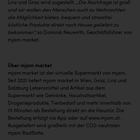
TCL
Linz und Graz wird zugestellt.
„Die Nachfrage ist groß
und wir wollen den Menschen auch zu Weihnachten
TGW Logistics
die Möglichkeit bieten, bequem und stressfrei
TRAILOMAT & Cycling Austria
köstliche Produkte direkt nach Hause geliefert zu
bekommen“,
so Dominik Neuwirth, Geschäftsführer von
VERITAS
mjam market.
Vier Diamanten
Vorlagenportal
Über mjam market
Wir besiegen Krebs
mjam market ist der virtuelle Supermarkt von mjam.
Seit 2021 liefert mjam market in Wien, Graz, Linz und
Wirtschaftskammer OÖ
Salzburg Lebensmittel und Artikel aus dem
ZGONC
Supermarkt wie Getränke, Haushaltsartikel,
Drogerieprodukte, Tierbedarf und mehr innerhalb von
ZULuft - Zukunft Luft Austria
15 Minuten ab Bestellung direkt an die Haustür. Die
z.l.ö.
Bestellung erfolgt via App oder auf
www.mjam.at
.
Ausgeliefert wird großteils mit der CO2-neutralen
Österreichisches Hebammengremium
mjam Radflotte.