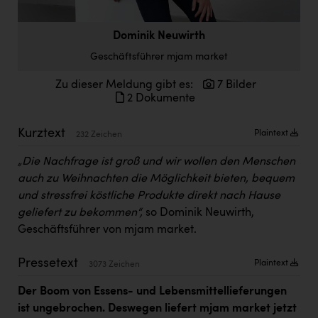
Doppler Gruppe
Dominik Neuwirth
ERLUS AG
Geschäftsführer mjam market
everfield
Zu dieser Meldung gibt es:
7 Bilder
Firmenradl
2 Dokumente
Fristads Austria
Kurztext
Plaintext
232 Zeichen
HIG Infomotion Group
„Die Nachfrage ist groß und wir wollen den Menschen
IFE Austria GmbH
auch zu Weihnachten die Möglichkeit bieten, bequem
und stressfrei köstliche Produkte direkt nach Hause
Immotech
geliefert zu bekommen“,
so Dominik Neuwirth,
INTERSPAR
Geschäftsführer von mjam market.
INTERSPORT Austria
Pressetext
Plaintext
3073 Zeichen
Jesolo
Der Boom von Essens- und Lebensmittellieferungen
Jane Goodall Institute Austria
ist ungebrochen. Deswegen liefert mjam market jetzt