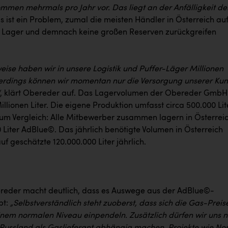
ommen mehrmals pro Jahr vor. Das liegt an der Anfälligkeit de
s ist ein Problem, zumal die meisten Händler in Österreich au
 Lager und demnach keine großen Reserven zurückgreifen
eise haben wir in unsere Logistik und Puffer-Läger Millionen
allerdings können wir momentan nur die Versorgung unserer Ku
, klärt Obereder auf. Das Lagervolumen der Obereder GmbH
illionen Liter. Die eigene Produktion umfasst circa 500.000 Lit
um Vergleich: Alle Mitbewerber zusammen lagern in Österrei
 Liter AdBlue©. Das jährlich benötigte Volumen in Österreich
auf geschätzte 120.000.000 Liter jährlich.
eder macht deutlich, dass es Auswege aus der AdBlue©-
bt:
„Selbstverständlich steht zuoberst, dass sich die Gas-Preis
inem normalen Niveau einpendeln. Zusätzlich dürfen wir uns n