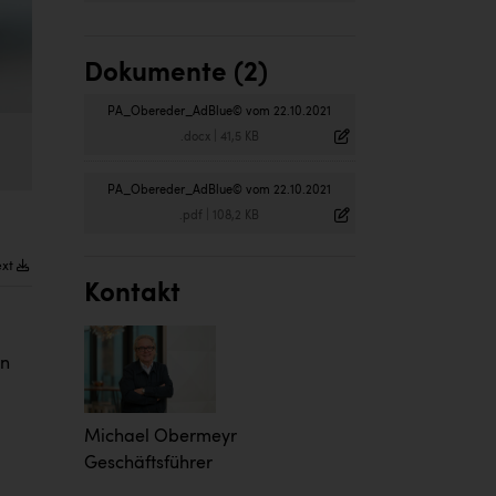
Dokumente (2)
PA_Obereder_AdBlue© vom 22.10.2021
.docx
|
41,5 KB
PA_Obereder_AdBlue© vom 22.10.2021
.pdf
|
108,2 KB
ext
Kontakt
en
Michael Obermeyr
Geschäftsführer