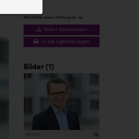
ID auf Ihrem
 der Website
Alle Inhalte dieser Meldung als .zip:
Sofort downloaden
In die Lightbox legen
Bilder (1)
901 x 677