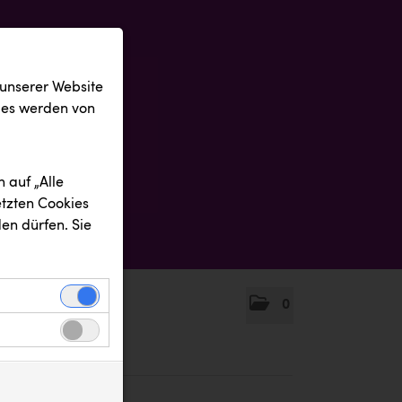
 unserer Website
ies werden von
 auf „Alle
etzten Cookies
en dürfen. Sie
0
einwandfreie
nbezogenen
n uns zu