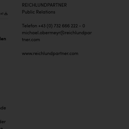
REICHLUNDPARTNER
Public Relations
ext
Telefon +43 (0) 732 666 222 - 0
michael.obermeyr@reichlundpar
den
tner.com
www.reichlundpartner.com
nde
der