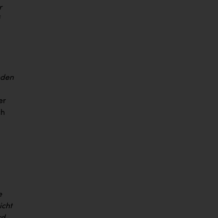
r
f
nden
er
ch
e
icht