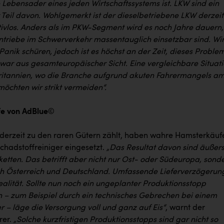
 Lebensader eines jeden Wirtschaftssystems ist. LKW sind ein
Teil davon. Wohlgemerkt ist der dieselbetriebene LKW derzeit
tivlos. Anders als im PKW-Segment wird es noch Jahre dauern,
Antriebe im Schwerverkehr massentauglich einsetzbar sind. Wi
Panik schüren, jedoch ist es höchst an der Zeit, dieses Proble
zwar aus gesamteuropäischer Sicht. Eine vergleichbare Situat
ritannien, wo die Branche aufgrund akuten Fahrermangels a
möchten wir strikt vermeiden“.
e von AdBlue©
erzeit zu den raren Gütern zählt, haben wahre Hamsterkäuf
chadstoffreiniger eingesetzt.
„Das Resultat davon sind äußers
rketten. Das betrifft aber nicht nur Ost- oder Südeuropa, sond
ch Österreich und Deutschland. Umfassende Lieferverzögerun
alität. Sollte nun noch ein ungeplanter Produktionsstopp
 zum Beispiel durch ein technisches Gebrechen bei einem
r – läge die Versorgung voll und ganz auf Eis“
, warnt der
rer.
„Solche kurzfristigen Produktionsstopps sind gar nicht so