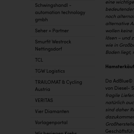
eine wichtige
Schwingshandl -
bedeutender 
automation technology
noch alterna
gmbh
alternative 
Seher + Partner
wollen keine 
lösen – und 
Smurfit Westrock
wie in Großb
Nettingsdorf
Boden liegt, 
TCL
Hamsterkäuf
TGW Logistics
Da AdBlue© d
TRAILOMAT & Cycling
von Diesel- S
Austria
fragile Liefe
VERITAS
natürlich au
sind daher Re
Vier Diamanten
dazukommen –
Vorlagenportal
Großherstelle
Geschäftsfüh