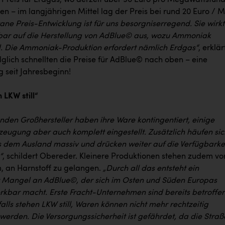
 Preis für Erdgas, wo derzeit über 90 Euro pro Megawattstun
en – im langjährigen Mittel lag der Preis bei rund 20 Euro / 
ne Preis-Entwicklung ist für uns besorgniserregend. Sie wirkt
lbar auf die Herstellung von AdBlue© aus, wozu Ammoniak
d. Die Ammoniak-Produktion erfordert nämlich Erdgas“
, erklär
glich schnellten die Preise für AdBlue© nach oben – eine
 seit Jahresbeginn!
 LKW still“
nden Großhersteller haben ihre Ware kontingentiert, einige
zeugung aber auch komplett eingestellt. Zusätzlich häufen sic
 dem Ausland massiv und drücken weiter auf die Verfügbarke
“
, schildert Obereder. Kleinere Produktionen stehen zudem vo
 an Harnstoff zu gelangen.
„Durch all das entsteht ein
 Mangel an AdBlue©, der sich im Osten und Süden Europas
rkbar macht. Erste Fracht-Unternehmen sind bereits betroffen
lls stehen LKW still, Waren können nicht mehr rechtzeitig
 werden. Die Versorgungssicherheit ist gefährdet, da die Straß