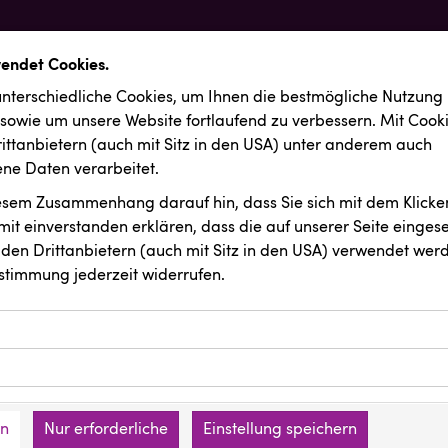
wendet Cookies.
nterschiedliche Cookies, um Ihnen die best­mögliche Nutzung
 sowie um unsere Website fortlaufend zu verbessern. Mit Cook
ittanbietern (auch mit Sitz in den USA) unter anderem auch
e Daten verarbeitet.
iesem Zusammenhang darauf hin, dass Sie sich mit dem Klicken
it ein­ver­standen erklären, dass die auf unserer Seite einges
den Drittanbietern (auch mit Sitz in den USA) verwendet werd
stimmung jederzeit widerrufen.
ookies ermöglichen grundlegende Funktionen und sind für die 
Website erforderlich. Diese Cookies speichern keine persone
ussendungen
ies erfassen Informationen anonym. Diese Informationen helfe
den an keine Dritten übermittelt.
e unsere Besucher unsere Website nutzen.
en
Nur erforderliche
Einstellung speichern
mer der Website (Erstanbieter)