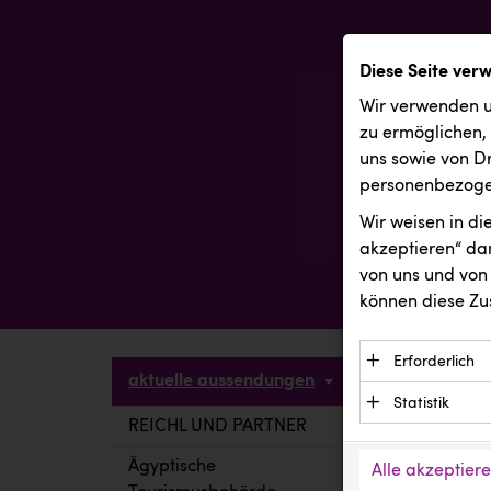
Diese Seite ver
Wir verwenden u
zu ermöglichen,
uns sowie von Dr
personenbezogen
Wir weisen in d
akzeptieren“ dam
von uns und von 
können diese Zu
Erforderlich
aktuelle aussendungen
Essenzielle C
Statistik
Funktion der 
REICHL UND PARTNER
aktuelle a
Statistik Cook
Daten und wer
verstehen, wi
Ägyptische
Alle akzeptier
Anbieter: Eigentü