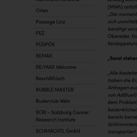
Anstieg beim
(MWh) anfall
Orlen
„Die momenta
sich unmitte
Passage Linz
benötigt wir
PEZ
Obereder. Fol
Verdoppelung
PÜSPÖK
REMAX
„Sonst stehen
RE/MAX Welcome
„Alle bestehe
Resch&Frisch
haben die Er
Anfragen aus
RUBBLE MASTER
von AdBlue©
Ruderclub Wels
dem Problem,
bedenklicher
SCRI - Salzburg Cancer
bereits beme
Research Institute
Schlimmstenfa
SCHMACHTL GmbH
transportiert