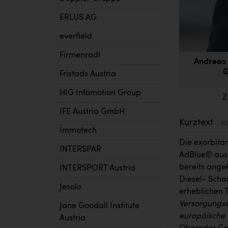
ERLUS AG
everfield
Firmenradl
Andreas 
G
Fristads Austria
HIG Infomotion Group
Z
IFE Austria GmbH
Kurztext
50
Immotech
Die exorbitan
INTERSPAR
AdBlue© aus.
bereits ange
INTERSPORT Austria
Diesel- Scha
Jesolo
erheblichen
Versorgungse
Jane Goodall Institute
europäische 
Austria