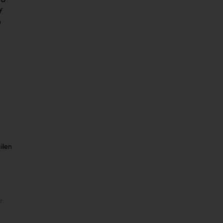
rd
f
©
ilen
r