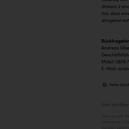
vollends von
Stream 2 sind
hin, dass ei
dringend notw
Rückfragehin
Andreas Obe
Geschäftsfüh
Mobil: 0676 /
E-Mail: and
Seite druc
Über die Obe
„Bei
uns gilt: 
überzeugt.
„De
Kunden kennt u