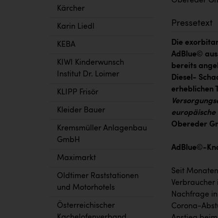
Obereder G
Kärcher
Pressetext
Karin Liedl
Die exorbita
KEBA
AdBlue© aus.
KIWI Kinderwunsch
bereits ange
Institut Dr. Loimer
Diesel- Scha
erheblichen
KLIPP Frisör
Versorgungse
Kleider Bauer
europäische
Obereder G
Kremsmüller Anlagenbau
GmbH
AdBlue©-Kna
Maximarkt
Seit Monaten
Oldtimer Raststationen
Verbraucher 
und Motorhotels
Nachfrage in
Österreichischer
Corona-Abstur
Kachelofenverband