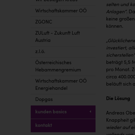
Wir besiegen Krebs
selten und k
Wirtschaftskammer OÖ
Anlagen“
. Da
keine großen
ZGONC
können.
ZULuft - Zukunft Luft
Austria
„Glücklicherw
investiert, 
z.l.ö.
sicherstellen“
beträgt 5,5 M
Österreichisches
pro Monat. Z
Hebammengremium
circa 400.000
Wirtschaftskammer OÖ
beläuft sich 
Energiehandel
Die Lösung
Dopgas
kunden basics
Andreas Ober
Knappheit gi
kontakt
wieder auf e