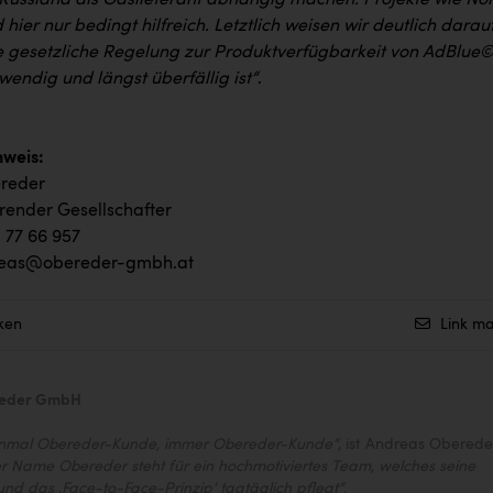
 Russland als Gaslieferant abhängig machen. Projekte wie No
 hier nur bedingt hilfreich. Letztlich weisen wir deutlich darau
ne gesetzliche Regelung zur Produktverfügbarkeit von AdBlue
endig und längst überfällig ist“
.
weis:
reder
render Gesellschafter
 77 66 957
reas@obereder-gmbh.at
ken
Link ma
reder GmbH
Einmal Obereder-Kunde, immer Obereder-Kunde“
, ist Andreas Oberede
r Name Obereder steht für ein hochmotiviertes Team, welches seine
nd das ‚Face-to-Face-Prinzip‘ tagtäglich pflegt“
.