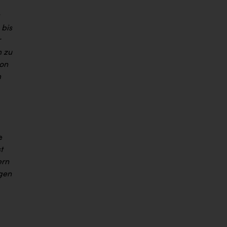
 bis
r
m zu
ion
m
e
t
ern
gen