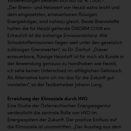
Vorbereitungen beliefen sich auf ca. € 1.000,-.
„Der Brenn- und Heizwert von Heizöl extra leicht und
dem eingesetzten, erneuerbaren flüssigen
Energieträger, sind nahezu gleich. Beide Brennstoffe
halten die für Heizöl geltende ÖNORM C1109 ein.
Erfreulich ist die bisherige Emissionsbilanz: Alle
Schadstoffemissionen liegen weit unter den gesetzlich
zulässigen Grenzwerten“, so Dr. Zierhut. „Dieser
erneuerbare, flüssige Heizstoff ist für mich als Kunde in
der Anwendung genauso zu handhaben wie Heizöl,
ich sehe keinen Unterschied im alltäglichen Gebrauch.
Als Alternative kann ich mir das für die Zukunft gut
vorstellen“, so der Testbetreiber Johann Lang.
Erreichung der Klimaziele durch HVO
Eine Studie der Österreichischen Energieagentur
verdeutlicht die zentrale Rolle von HVO im
Energiesystem der Zukunft. Der positive Einfluss auf
die Klimaziele ist unumstritten. „Der Ausstieg aus dem