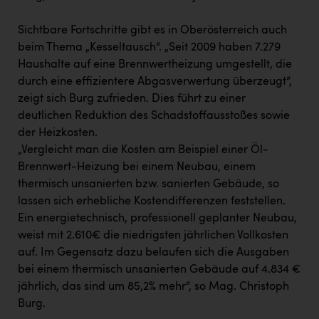
Wirtschaftskammer OÖ Energiehandel
Dopgas
Sichtbare Fortschritte gibt es in Oberösterreich auch
beim Thema „Kesseltausch“. „Seit 2009 haben 7.279
kunden basics
Haushalte auf eine Brennwertheizung umgestellt, die
durch eine effizientere Abgasverwertung überzeugt“,
kontakt
zeigt sich Burg zufrieden. Dies führt zu einer
deutlichen Reduktion des Schadstoffausstoßes sowie
der Heizkosten.
„Vergleicht man die Kosten am Beispiel einer Öl-
Brennwert-Heizung bei einem Neubau, einem
thermisch unsanierten bzw. sanierten Gebäude, so
lassen sich erhebliche Kostendifferenzen feststellen.
Ein energietechnisch, professionell geplanter Neubau,
weist mit 2.610€ die niedrigsten jährlichen Vollkosten
auf. Im Gegensatz dazu belaufen sich die Ausgaben
bei einem thermisch unsanierten Gebäude auf 4.834 €
jährlich, das sind um 85,2% mehr“, so Mag. Christoph
Burg.