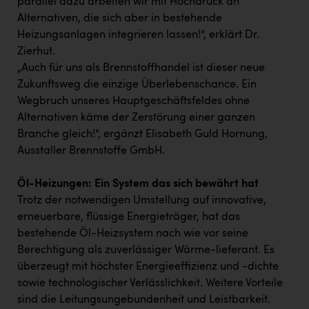
parallel dazu arbeiten wir mit Hochdruck an
PEZ
Alternativen, die sich aber in bestehende
PÜSPÖK
Heizungsanlagen integrieren lassen!“, erklärt Dr.
Zierhut.
REMAX
„Auch für uns als Brennstoffhandel ist dieser neue
RE/MAX Welcome
Zukunftsweg die einzige Überlebenschance. Ein
Wegbruch unseres Hauptgeschäftsfeldes ohne
Resch&Frisch
Alternativen käme der Zerstörung einer ganzen
RUBBLE MASTER
Branche gleich!“, ergänzt Elisabeth Guld Hornung,
Ausstaller Brennstoffe GmbH.
Ruderclub Wels
Öl-Heizungen: Ein System das sich bewährt hat
SCRI - Salzburg Cancer Research Institute
Trotz der notwendigen Umstellung auf innovative,
SCHMACHTL GmbH
erneuerbare, flüssige Energieträger, hat das
bestehende Öl-Heizsystem nach wie vor seine
Schwingshandl - automation technology gmbh
Berechtigung als zuverlässiger Wärme-lieferant. Es
Seher + Partner
überzeugt mit höchster Energieeffizienz und -dichte
sowie technologischer Verlässlichkeit. Weitere Vorteile
Smurfit Westrock Nettingsdorf
sind die Leitungsungebundenheit und Leistbarkeit.