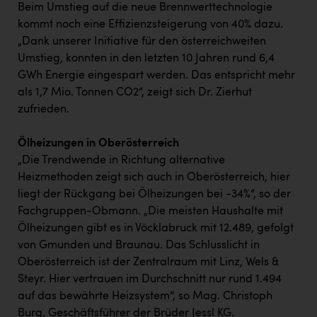
TCL
Beim Umstieg auf die neue Brennwerttechnologie
kommt noch eine Effizienzsteigerung von 40% dazu.
TGW Logistics
„Dank unserer Initiative für den österreichweiten
TRAILOMAT & Cycling Austria
Umstieg, konnten in den letzten 10 Jahren rund 6,4
GWh Energie eingespart werden. Das entspricht mehr
VERITAS
als 1,7 Mio. Tonnen CO2“, zeigt sich Dr. Zierhut
Vier Diamanten
zufrieden.
Vorlagenportal
Ölheizungen in Oberösterreich
Wir besiegen Krebs
„Die Trendwende in Richtung alternative
Heizmethoden zeigt sich auch in Oberösterreich, hier
Wirtschaftskammer OÖ
liegt der Rückgang bei Ölheizungen bei -34%“, so der
Fachgruppen-Obmann. „Die meisten Haushalte mit
ZGONC
Ölheizungen gibt es in Vöcklabruck mit 12.489, gefolgt
ZULuft - Zukunft Luft Austria
von Gmunden und Braunau. Das Schlusslicht in
Oberösterreich ist der Zentralraum mit Linz, Wels &
z.l.ö.
Steyr. Hier vertrauen im Durchschnitt nur rund 1.494
Österreichisches Hebammengremium
auf das bewährte Heizsystem“, so Mag. Christoph
Burg, Geschäftsführer der Brüder Jessl KG.