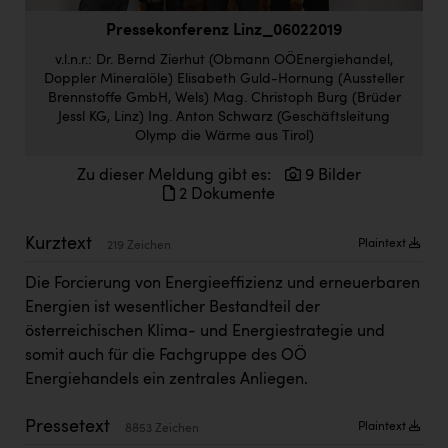
Doppler Gruppe
Pressekonferenz Linz_06022019
ERLUS AG
v.l.n.r.: Dr. Bernd Zierhut (Obmann OÖEnergiehandel,
Doppler Mineralöle) Elisabeth Guld-Hornung (Aussteller
everfield
Brennstoffe GmbH, Wels) Mag. Christoph Burg (Brüder
Jessl KG, Linz) Ing. Anton Schwarz (Geschäftsleitung
Firmenradl
Olymp die Wärme aus Tirol)
Fristads Austria
Zu dieser Meldung gibt es:
9 Bilder
2 Dokumente
HIG Infomotion Group
IFE Austria GmbH
Kurztext
Plaintext
219 Zeichen
Immotech
Die Forcierung von Energieeffizienz und erneuerbaren
Energien ist wesentlicher Bestandteil der
INTERSPAR
österreichischen Klima- und Energiestrategie und
INTERSPORT Austria
somit auch für die Fachgruppe des OÖ
Energiehandels ein zentrales Anliegen.
Jesolo
Jane Goodall Institute Austria
Pressetext
Plaintext
8853 Zeichen