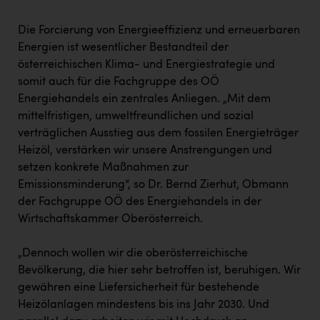
Kärcher
Die Forcierung von Energieeffizienz und erneuerbaren
Karin Liedl
Energien ist wesentlicher Bestandteil der
KEBA
österreichischen Klima- und Energiestrategie und
somit auch für die Fachgruppe des OÖ
KIWI Kinderwunsch Institut Dr. Loimer
Energiehandels ein zentrales Anliegen. „Mit dem
KLIPP Frisör
mittelfristigen, umweltfreundlichen und sozial
verträglichen Ausstieg aus dem fossilen Energieträger
Kleider Bauer
Heizöl, verstärken wir unsere Anstrengungen und
Kremsmüller Anlagenbau GmbH
setzen konkrete Maßnahmen zur
Emissionsminderung“, so Dr. Bernd Zierhut, Obmann
Maximarkt
der Fachgruppe OÖ des Energiehandels in der
Wirtschaftskammer Oberösterreich.
Oldtimer Raststationen und Motorhotels
Österreichischer Kachelofenverband
„Dennoch wollen wir die oberösterreichische
Bevölkerung, die hier sehr betroffen ist, beruhigen. Wir
Orlen
gewähren eine Liefersicherheit für bestehende
Passage Linz
Heizölanlagen mindestens bis ins Jahr 2030. Und