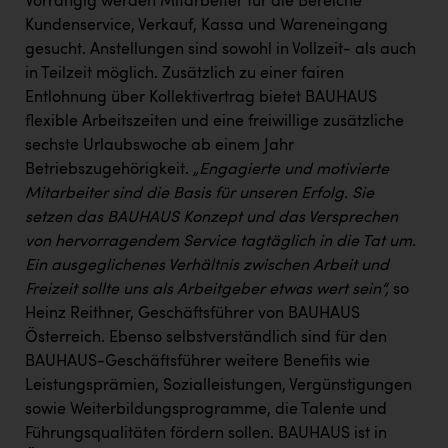
Vorrangig werden Mitarbeiter für die Bereiche
Kärcher
Kundenservice, Verkauf, Kassa und Wareneingang
gesucht. Anstellungen sind sowohl in Vollzeit- als auch
Karin Liedl
in Teilzeit möglich. Zusätzlich zu einer fairen
KEBA
Entlohnung über Kollektivertrag bietet BAUHAUS
flexible Arbeitszeiten und eine freiwillige zusätzliche
KIWI Kinderwunsch Institut Dr. Loimer
sechste Urlaubswoche ab einem Jahr
KLIPP Frisör
Betriebszugehörigkeit.
„Engagierte und motivierte
Mitarbeiter sind die Basis für unseren Erfolg. Sie
Kleider Bauer
setzen das BAUHAUS Konzept und das Versprechen
Kremsmüller Anlagenbau GmbH
von hervorragendem Service tagtäglich in die Tat um.
Ein ausgeglichenes Verhältnis zwischen Arbeit und
Maximarkt
Freizeit sollte uns als Arbeitgeber etwas wert sein“,
so
Oldtimer Raststationen und Motorhotels
Heinz Reithner, Geschäftsführer von BAUHAUS
Österreich. Ebenso selbstverständlich sind für den
Österreichischer Kachelofenverband
BAUHAUS-Geschäftsführer weitere Benefits wie
Orlen
Leistungsprämien, Sozialleistungen, Vergünstigungen
sowie Weiterbildungsprogramme, die Talente und
Passage Linz
Führungsqualitäten fördern sollen. BAUHAUS ist in