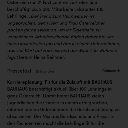
PEZ
Österreich mit 21 Fachcentren vertreten und
beschäftigt ca. 2.000 Mitarbeiter, darunter 100
PÜSPÖK
Lehrlinge.
„Der Trend zum Heimwerken ist
ungebrochen, denn Herr und Frau Österreicher
REMAX
packen gerne selbst an, um ihr Eigenheim zu
RE/MAX Welcome
verschönern. Arbeitssuchende finden daher bei uns
einen krisenfesten Job und das in einem Unternehmen,
Resch&Frisch
das viel Wert auf Fairness und die Work-Life-Balance
RUBBLE MASTER
legt.“,
betont Heinz Reithner.
Ruderclub Wels
Pressetext
Plaintext
1139 Zeichen
SCRI - Salzburg Cancer Research Institute
Karriereplanung: Fit für die Zukunft mit BAUHAUS
SCHMACHTL GmbH
BAUHAUS beschäftigt aktuell über 100 Lehrlinge in
ganz Österreich. Damit bietet BAUHAUS vielen
Schwingshandl - automation technology gmbh
Jugendlichen die Chance in einem erfolgreichen,
Seher + Partner
internationalen Unternehmen die Berufsausbildung zu
absolvieren. Der Mix aus Berufsschule und Praxis in
Smurfit Westrock Nettingsdorf
den Fachcentren macht die Lehrlinge fit für die