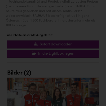
– Fachhandelsqualität und Produktvielfalt zu besten Preisen
(...wo bessere Produkte weniger kosten) – ist BAUHAUS bis
heute treu geblieben und hat dieses kontinuierlich
weiterentwickelt. BAUHAUS beschäftigt aktuell in ganz
Österreich über 1.800 FachberaterInnen, darunter mehr als
100 Lehrlinge.
Alle Inhalte dieser Meldung als .zip:
Sofort downloaden
In die Lightbox legen
Bilder (2)