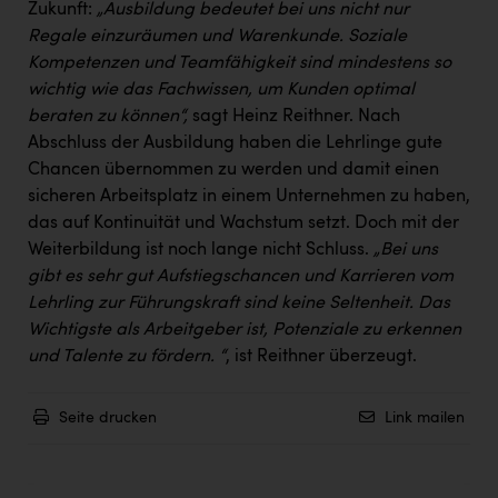
TCL
Zukunft:
„Ausbildung bedeutet bei uns nicht nur
Regale einzuräumen und Warenkunde. Soziale
TGW Logistics
Kompetenzen und Teamfähigkeit sind mindestens so
TRAILOMAT & Cycling Austria
wichtig wie das Fachwissen, um Kunden optimal
beraten zu können“,
sagt Heinz Reithner. Nach
VERITAS
Abschluss der Ausbildung haben die Lehrlinge gute
Chancen übernommen zu werden und damit einen
Vier Diamanten
sicheren Arbeitsplatz in einem Unternehmen zu haben,
Vorlagenportal
das auf Kontinuität und Wachstum setzt. Doch mit der
Weiterbildung ist noch lange nicht Schluss.
„Bei uns
Wir besiegen Krebs
gibt es sehr gut Aufstiegschancen und Karrieren vom
Wirtschaftskammer OÖ
Lehrling zur Führungskraft sind keine Seltenheit. Das
Wichtigste als Arbeitgeber ist, Potenziale zu erkennen
ZGONC
und Talente zu fördern. “
, ist Reithner überzeugt.
ZULuft - Zukunft Luft Austria
z.l.ö.
Seite drucken
Link mailen
Österreichisches Hebammengremium