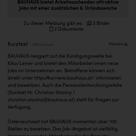
BAUHAUS bietet Arbeitssuchenden attraktive
Doppler Gruppe
Jobs mit einer zusätzlichen 6. Urlaubswoche
ERLUS AG
Zu dieser Meldung gibt es:
2 Bilder
everfield
2 Dokumente
Firmenradl
Kurztext
Plaintext
1782 Zeichen
Fristads Austria
BAUHAUS reagiert auf die Kündigungswelle bei
HIG Infomotion Group
Kika/Leiner und bietet den Mitarbeiter:innen neue
Jobs im Unternehmen an. Betroffene können sich
IFE Austria GmbH
direkt unter
https://karriere.bauhaus.at/
informieren
Immotech
und bewerben. Auch die Personalentwicklungsstelle
(Kontakt Hr. Christian Stastny /
INTERSPAR
christian.stastny@bauhaus.at) steht für Fragen zur
INTERSPORT Austria
Verfügung.
Jesolo
Österreichweit hat BAUHAUS momentan über 100
Jane Goodall Institute Austria
Stellen zu besetzen. Das Job-Angebot ist vielfältig.