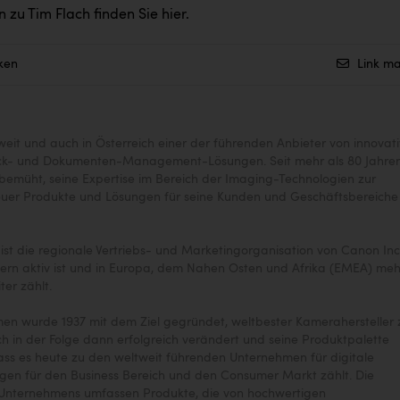
n zu Tim Flach finden Sie
hier
.
ken
Link ma
weit und auch in Österreich einer der führenden Anbieter von innovat
ck- und Dokumenten-Management-Lösungen. Seit mehr als 80 Jahren 
emüht, seine Expertise im Bereich der Imaging-Technologien zur
euer Produkte und Lösungen für seine Kunden und Geschäftsbereiche
st die regionale Vertriebs- und Marketingorganisation von Canon Inc.
dern aktiv ist und in Europa, dem Nahen Osten und Afrika (EMEA) meh
ter zählt.
en wurde 1937 mit dem Ziel gegründet, weltbester Kamerahersteller 
ch in der Folge dann erfolgreich verändert und seine Produktpalette
dass es heute zu den weltweit führenden Unternehmen für digitale
gen für den Business Bereich und den Consumer Markt zählt. Die
Unternehmens umfassen Produkte, die von hochwertigen