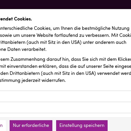
wendet Cookies.
nterschiedliche Cookies, um Ihnen die best­mögliche Nutzung
 sowie um unsere Website fortlaufend zu verbessern. Mit Cook
ittanbietern (auch mit Sitz in den USA) unter anderem auch
e Daten verarbeitet.
iesem Zusammenhang darauf hin, dass Sie sich mit dem Klicken
it ein­ver­standen erklären, dass die auf unserer Seite einges
den Drittanbietern (auch mit Sitz in den USA) verwendet werd
stimmung jederzeit widerrufen.
ookies ermöglichen grundlegende Funktionen und sind für die 
Website erforderlich. Diese Cookies speichern keine persone
ussendungen
Canon
ies erfassen Informationen anonym. Diese Informationen helfe
den an keine Dritten übermittelt.
e unsere Besucher unsere Website nutzen.
en
Nur erforderliche
Einstellung speichern
mer der Website (Erstanbieter)