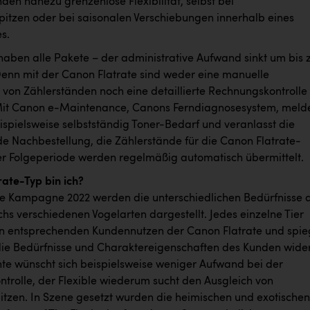
en nahezu grenzenlose Flexibilität, selbst bei
pitzen oder bei saisonalen Verschiebungen innerhalb eines
s.
 haben alle Pakete – der administrative Aufwand sinkt um bis 
Denn mit der Canon Flatrate sind weder eine manuelle
 von Zählerständen noch eine detaillierte Rechnungskontrolle
Mit Canon e-Maintenance, Canons Ferndiagnosesystem, meld
ispielsweise selbstständig Toner-Bedarf und veranlasst die
e Nachbestellung, die Zählerstände für die Canon Flatrate-
r Folgeperiode werden regelmäßig automatisch übermittelt.
rate-Typ bin ich?
ate Kampagne 2022 werden die unterschiedlichen Bedürfnisse 
hs verschiedenen Vogelarten dargestellt. Jedes einzelne Tier
nen entsprechenden Kundennutzen der Canon Flatrate und spie
 die Bedürfnisse und Charaktereigenschaften des Kunden wider
te wünscht sich beispielsweise weniger Aufwand bei der
trolle, der Flexible wiederum sucht den Ausgleich von
itzen. In Szene gesetzt wurden die heimischen und exotischen