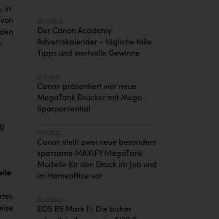
, in
 von
30.11.2022
Der Canon Academy
nden
Adventskalender – tägliche tolle
n
Tipps und wertvolle Gewinne
17.11.2022
Canon präsentiert vier neue
MegaTank Drucker mit Mega-
Sparpontential
ig
17.11.2022
Canon stellt zwei neue besonders
sparsame MAXIFY MegaTank
Modelle für den Druck im Job und
elle
im Homeoffice vor
rtes
02.11.2022
eise
EOS R6 Mark II: Die bisher