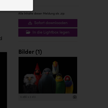
ID auf Ihrem
 der Website
Alle Inhalte dieser Meldung als .zip:
Sofort downloaden
In die Lightbox legen
d
Bilder (1)
5 480 x 3 413