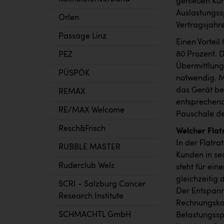
genießen Kund
Auslastungss
Orlen
Vertragsjahre
Passage Linz
Einen Vorteil
80 Prozent. 
PEZ
Übermittlung
PÜSPÖK
notwendig. 
das Gerät be
REMAX
entsprechend
RE/MAX Welcome
Pauschale de
Resch&Frisch
Welcher Flat
In der Flatr
RUBBLE MASTER
Kunden in sec
Ruderclub Wels
steht für ei
gleichzeitig
SCRI - Salzburg Cancer
Der Entspann
Research Institute
Rechnungskon
SCHMACHTL GmbH
Belastungssp