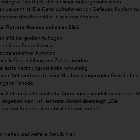
arfotograf Tim Flach, der für seine außergewöhnlichen
ien bekannt ist. Die Detailaufnahmen von Gefieder, Kopfschmu
rsetzen den Betrachter in schieres Staunen.
für Flatrate-Kunden auf einen Blick
ibilität bei großen Auflagen
und klare Budgetierung
administrativer Aufwand
uelle Übermittlung von Zählerständen
aillierte Rechnungskontrolle notwendig
gem Mehrverbrauch: keine Nachzahlungen oder Gutschriften 
angene Periode
on Flatrate ist das einfache Abrechnungsmodell auch in der W
 angekommen“, ist Hermann Anderl überzeugt. „Die
 unserer Kunden ist der beste Beweis dafür“.
chkeiten und weitere Details
hier
.