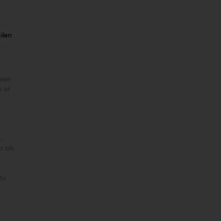
ilen
iven
ist
,
r als
zu