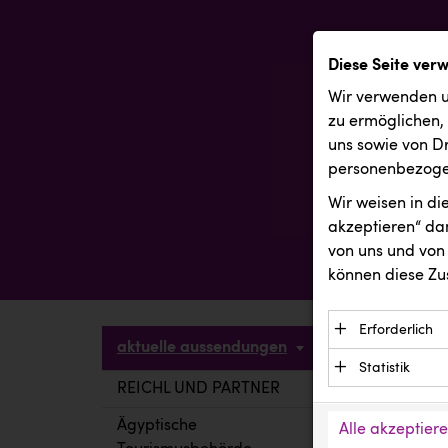
Diese Seite ver
Wir verwenden u
zu ermöglichen,
uns sowie von Dr
personenbezogen
Wir weisen in d
akzeptieren“ dam
von uns und von 
können diese Zu
Erforderlich
aktuelle aussendungen
Essenzielle C
Statistik
Funktion der 
REICHL UND PARTNER
aktuelle a
Statistik Cook
Daten und wer
verstehen, wi
Ägyptische
Alle akzeptier
Anbieter: Eigentü