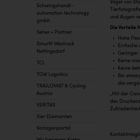
Vögel von St
Schwingshandl -
Tierfotograf
automation technology
und Augen ve
gmbh
Die Vorteile 
Seher + Partner
Hohe Flex
Smurfit Westrock
Einfache 
Nettingsdorf
Geringer 
Keine man
TCL
Keine det
TGW Logistics
Bei etwai
die verg
TRAILOMAT & Cycling
Austria
„Mit der Can
des Druckens
VERITAS
Zufriedenheit
Vier Diamanten
Vorlagenportal
Kontaktmögli