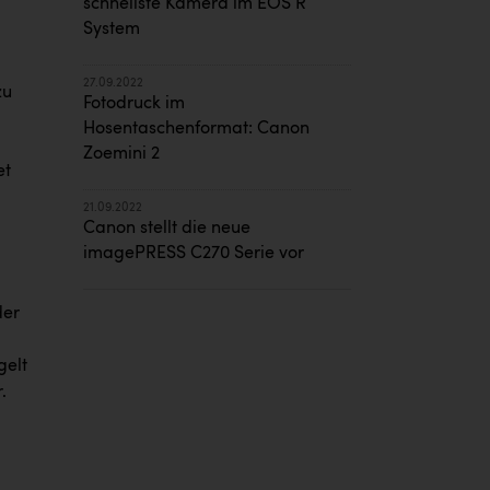
schnellste Kamera im EOS R
System
27.09.2022
zu
Fotodruck im
Hosentaschenformat: Canon
Zoemini 2
et
21.09.2022
Canon stellt die neue
imagePRESS C270 Serie vor
der
gelt
.