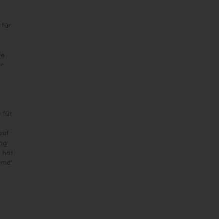
 für
de
er
 für
auf
ung
 hat
teme