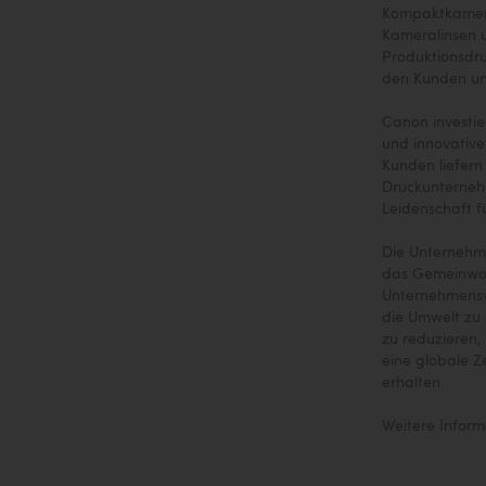
Kompaktkamera
Kameralinsen 
Produktionsdru
den Kunden un
Canon investie
und innovative
Kunden liefern
Druckunterneh
Leidenschaft f
Die Unternehme
das Gemeinwoh
Unternehmenswa
die Umwelt zu
zu reduzieren,
eine globale 
erhalten.
Weitere Inform