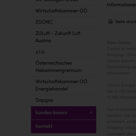
Wir besiegen Krebs
Informatione
Wirtschaftskammer OÖ
Seite druc
ZGONC
ZULuft - Zukunft Luft
Austria
Über Canon
Canon ist welt
z.l.ö.
Imaging-, Dru
Canon darum b
Österreichisches
Entwicklung n
Hebammengremium
einzusetzen.
Wirtschaftskammer OÖ
Canon Europe i
Energiehandel
die in 120 Län
13.300 Mitarbei
Dopgas
Das Unternehm
kunden basics
werden, hat si
erweitert, so 
kontakt
Imaging Lösun
Lösungen des 