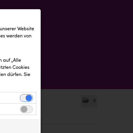
 unserer Website
ies werden von
 auf „Alle
etzten Cookies
en dürfen. Sie
0
einwandfreie
nbezogenen
n uns zu