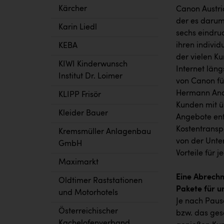
Kärcher
Canon Austri
der es darum
Karin Liedl
sechs eindru
ihren individ
KEBA
der vielen K
KIWI Kinderwunsch
Internet län
Institut Dr. Loimer
von Canon für
Hermann Ande
KLIPP Frisör
Kunden mit ü
Kleider Bauer
Angebote ent
Kostentransp
Kremsmüller Anlagenbau
von der Unte
GmbH
Vorteile für 
Maximarkt
Eine Abrechn
Oldtimer Raststationen
Pakete für u
und Motorhotels
Je nach Paus
Österreichischer
bzw. das ges
Kachelofenverband