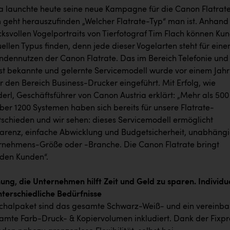
a launchte heute seine neue Kampagne für die Canon Flatrate
 geht herauszufinden „Welcher Flatrate-Typ“ man ist. Anhand
cksvollen Vogelportraits von Tierfotograf Tim Flach können Ku
uellen Typus finden, denn jede dieser Vogelarten steht für eine
undennutzen der Canon Flatrate. Das im Bereich Telefonie und
gst bekannte und gelernte Servicemodell wurde vor einem Jahr
 den Bereich Business-Drucker eingeführt. Mit Erfolg, wie
rl, Geschäftsführer von Canon Austria erklärt: „Mehr als 500
ber 1200 Systemen haben sich bereits für unsere Flatrate-
schieden und wir sehen: dieses Servicemodell ermöglicht
arenz, einfache Abwicklung und Budgetsicherheit, unabhäng
rnehmens-Größe oder -Branche. Die Canon Flatrate bringt
jeden Kunden“.
ung, die Unternehmen hilft Zeit und Geld zu sparen. Individu
nterschiedliche Bedürfnisse
chalpaket sind das gesamte Schwarz-Weiß- und ein vereinba
amte Farb-Druck- & Kopiervolumen inkludiert. Dank der Fixpr