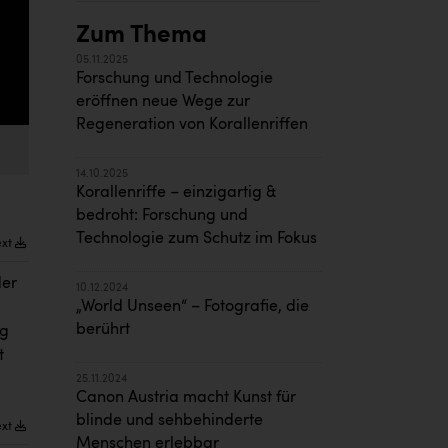
Zum Thema
05.11.2025
Forschung und Technologie
eröffnen neue Wege zur
Regeneration von Korallenriffen
14.10.2025
Korallenriffe – einzigartig &
bedroht: Forschung und
Technologie zum Schutz im Fokus
ext
der
10.12.2024
„World Unseen“ – Fotografie, die
berührt
ig
t
25.11.2024
Canon Austria macht Kunst für
blinde und sehbehinderte
ext
Menschen erlebbar