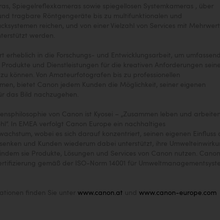
s, Spiegelreflexkameras sowie spiegellosen Systemkameras , über
und tragbare Röntgengeräte bis zu multifunktionalen und
cksystemen reichen, und von einer Vielzahl von Services mit Mehrwert
terstützt werden.
rt erheblich in die Forschungs- und Entwicklungsarbeit, um umfassen
 Produkte und Dienstleistungen für die kreativen Anforderungen sein
 zu können. Von Amateurfotografen bis zu professionellen
men, bietet Canon jedem Kunden die Möglichkeit, seiner eigenen
ür das Bild nachzugehen.
nsphilosophie von Canon ist Kyosei – „Zusammen leben und arbeiten
l“. In EMEA verfolgt Canon Europe ein nachhaltiges
chstum, wobei es sich darauf konzentriert, seinen eigenen Einfluss 
 senken und Kunden wiederum dabei unterstützt, ihre Umwelteinwirk
 indem sie Produkte, Lösungen und Services von Canon nutzen. Canon
Zertifizierung gemäß der ISO-Norm 14001 für Umweltmanagementsys
ationen finden Sie unter
www.canon.at
und
www.canon-europe.com