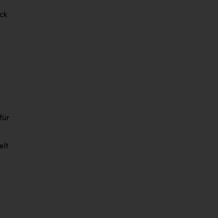
ck
für
elt