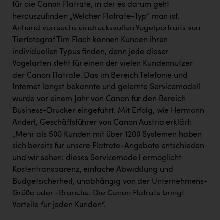
für die Canon Flatrate, in der es darum geht
Kärcher
herauszufinden „Welcher Flatrate-Typ“ man ist.
Karin Liedl
Anhand von sechs eindrucksvollen Vogelportraits von
Tierfotograf Tim Flach können Kunden ihren
KEBA
individuellen Typus finden, denn jede dieser
KIWI Kinderwunsch Institut Dr. Loimer
Vogelarten steht für einen der vielen Kundennutzen
der Canon Flatrate. Das im Bereich Telefonie und
KLIPP Frisör
Internet längst bekannte und gelernte Servicemodell
Kleider Bauer
wurde vor einem Jahr von Canon für den Bereich
Business-Drucker eingeführt. Mit Erfolg, wie Hermann
Kremsmüller Anlagenbau GmbH
Anderl, Geschäftsführer von Canon Austria erklärt:
Maximarkt
„Mehr als 500 Kunden mit über 1200 Systemen haben
sich bereits für unsere Flatrate-Angebote entschieden
Oldtimer Raststationen und Motorhotels
und wir sehen: dieses Servicemodell ermöglicht
Österreichischer Kachelofenverband
Kostentransparenz, einfache Abwicklung und
Budgetsicherheit, unabhängig von der Unternehmens-
Orlen
Größe oder -Branche. Die Canon Flatrate bringt
Vorteile für jeden Kunden“.
Passage Linz