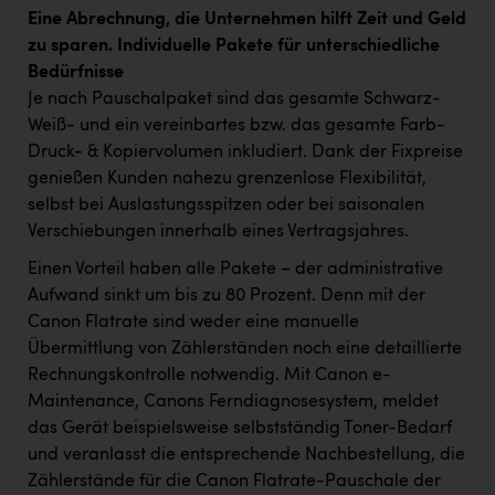
PEZ
Eine Abrechnung, die Unternehmen hilft Zeit und Geld
zu sparen. Individuelle Pakete für unterschiedliche
PÜSPÖK
Bedürfnisse
REMAX
Je nach Pauschalpaket sind das gesamte Schwarz-
Weiß- und ein vereinbartes bzw. das gesamte Farb-
RE/MAX Welcome
Druck- & Kopiervolumen inkludiert. Dank der Fixpreise
Resch&Frisch
genießen Kunden nahezu grenzenlose Flexibilität,
selbst bei Auslastungsspitzen oder bei saisonalen
RUBBLE MASTER
Verschiebungen innerhalb eines Vertragsjahres.
Ruderclub Wels
Einen Vorteil haben alle Pakete – der administrative
SCRI - Salzburg Cancer Research Institute
Aufwand sinkt um bis zu 80 Prozent. Denn mit der
Canon Flatrate sind weder eine manuelle
SCHMACHTL GmbH
Übermittlung von Zählerständen noch eine detaillierte
Rechnungskontrolle notwendig. Mit Canon e-
Schwingshandl - automation technology gmbh
Maintenance, Canons Ferndiagnosesystem, meldet
Seher + Partner
das Gerät beispielsweise selbstständig Toner-Bedarf
und veranlasst die entsprechende Nachbestellung, die
Smurfit Westrock Nettingsdorf
Zählerstände für die Canon Flatrate-Pauschale der