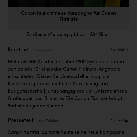
Doppler Gruppe
Canon launcht neue Kampagne für Canon
ERLUS AG
Flatrate
everfield
Zu dieser Meldung gibt es:
1 Bild
Firmenradl
Kurztext
Fristads Austria
Plaintext
315 Zeichen
HIG Infomotion Group
Mehr als 500 Kunden mit über 1200 Systemen haben
sich bereits für eines der Canon Flatrate-Angebote
IFE Austria GmbH
entschieden. Dieses Servicemodell ermöglicht
Kostentransparenz, einfache Abwicklung und
Immotech
Budgetsicherheit, unabhängig von der Unternehmens-
INTERSPAR
Größe oder der Branche. Die Canon Flatrate bringt
Vorteile für jeden Kunden.
INTERSPORT Austria
Jesolo
Pressetext
Plaintext
3312 Zeichen
Jane Goodall Institute Austria
Canon Austria launchte heute seine neue Kampagne