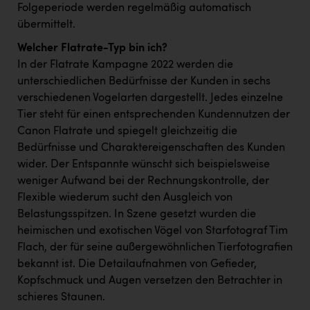
TCL
Folgeperiode werden regelmäßig automatisch
übermittelt.
TGW Logistics
Welcher Flatrate-Typ bin ich?
TRAILOMAT & Cycling Austria
In der Flatrate Kampagne 2022 werden die
VERITAS
unterschiedlichen Bedürfnisse der Kunden in sechs
verschiedenen Vogelarten dargestellt. Jedes einzelne
Vier Diamanten
Tier steht für einen entsprechenden Kundennutzen der
Vorlagenportal
Canon Flatrate und spiegelt gleichzeitig die
Bedürfnisse und Charaktereigenschaften des Kunden
Wir besiegen Krebs
wider. Der Entspannte wünscht sich beispielsweise
weniger Aufwand bei der Rechnungskontrolle, der
Wirtschaftskammer OÖ
Flexible wiederum sucht den Ausgleich von
ZGONC
Belastungsspitzen. In Szene gesetzt wurden die
heimischen und exotischen Vögel von Starfotograf Tim
ZULuft - Zukunft Luft Austria
Flach, der für seine außergewöhnlichen Tierfotografien
z.l.ö.
bekannt ist. Die Detailaufnahmen von Gefieder,
Kopfschmuck und Augen versetzen den Betrachter in
Österreichisches Hebammengremium
schieres Staunen.