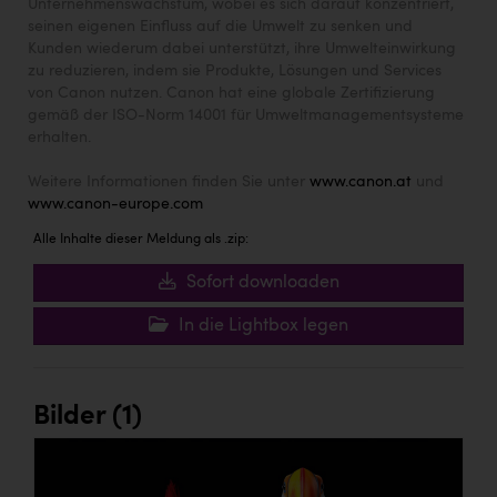
Unternehmenswachstum, wobei es sich darauf konzentriert,
seinen eigenen Einfluss auf die Umwelt zu senken und
Kunden wiederum dabei unterstützt, ihre Umwelteinwirkung
zu reduzieren, indem sie Produkte, Lösungen und Services
von Canon nutzen. Canon hat eine globale Zertifizierung
gemäß der ISO-Norm 14001 für Umweltmanagementsysteme
erhalten.
Weitere Informationen finden Sie unter
www.canon.at
und
www.canon-europe.com
Alle Inhalte dieser Meldung als .zip:
Sofort downloaden
In die Lightbox legen
Bilder (1)