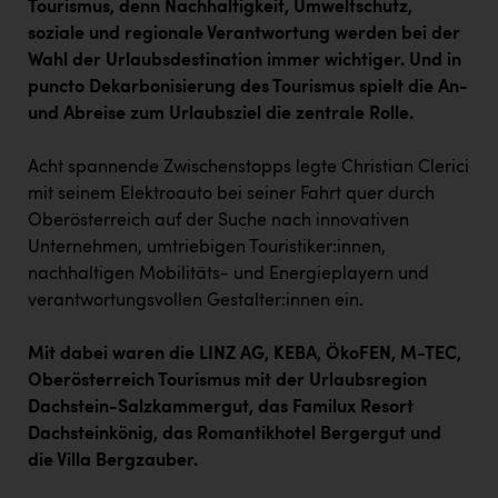
Tourismus, denn Nachhaltigkeit, Umweltschutz,
PEZ
soziale und regionale Verantwortung werden bei der
PÜSPÖK
Wahl der Urlaubsdestination immer wichtiger. Und in
puncto Dekarbonisierung des Tourismus spielt die An-
REMAX
und Abreise zum Urlaubsziel die zentrale Rolle.
RE/MAX Welcome
Acht spannende Zwischenstopps legte Christian Clerici
Resch&Frisch
mit seinem Elektroauto bei seiner Fahrt quer durch
RUBBLE MASTER
Oberösterreich auf der Suche nach innovativen
Unternehmen, umtriebigen Touristiker:innen,
Ruderclub Wels
nachhaltigen Mobilitäts- und Energieplayern und
SCRI - Salzburg Cancer Research Institute
verantwortungsvollen Gestalter:innen ein.
SCHMACHTL GmbH
Mit dabei waren die LINZ AG, KEBA, ÖkoFEN, M-TEC,
Schwingshandl - automation technology gmbh
Oberösterreich Tourismus mit der Urlaubsregion
Dachstein-Salzkammergut, das Familux Resort
Seher + Partner
Dachsteinkönig, das Romantikhotel Bergergut und
die Villa Bergzauber.
Smurfit Westrock Nettingsdorf