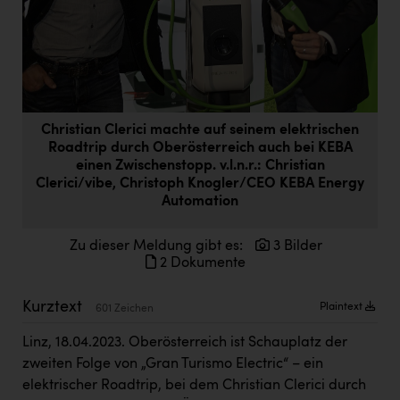
Doppler Gruppe
ERLUS AG
everfield
Firmenradl
Christian Clerici machte auf seinem elektrischen
Fristads Austria
Roadtrip durch Oberösterreich auch bei KEBA
einen Zwischenstopp. v.l.n.r.: Christian
HIG Infomotion Group
Clerici/vibe, Christoph Knogler/CEO KEBA Energy
Automation
IFE Austria GmbH
Zu dieser Meldung gibt es:
3 Bilder
Immotech
2 Dokumente
INTERSPAR
Kurztext
Plaintext
601 Zeichen
INTERSPORT Austria
Linz, 18.04.2023. Oberösterreich ist Schauplatz der
Jesolo
zweiten Folge von „Gran Turismo Electric“ – ein
Jane Goodall Institute Austria
elektrischer Roadtrip, bei dem Christian Clerici durch