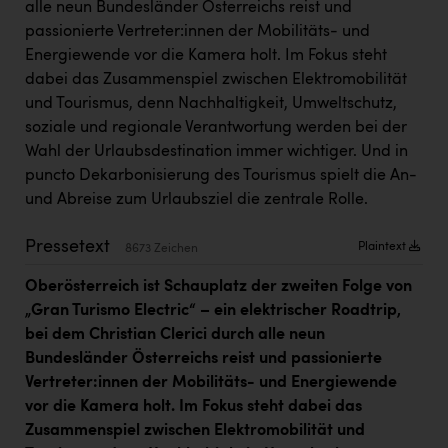
alle neun Bundesländer Österreichs reist und
Kärcher
passionierte Vertreter:innen der Mobilitäts- und
Karin Liedl
Energiewende vor die Kamera holt. Im Fokus steht
dabei das Zusammenspiel zwischen Elektromobilität
KEBA
und Tourismus, denn Nachhaltigkeit, Umweltschutz,
KIWI Kinderwunsch Institut Dr. Loimer
soziale und regionale Verantwortung werden bei der
Wahl der Urlaubsdestination immer wichtiger. Und in
KLIPP Frisör
puncto Dekarbonisierung des Tourismus spielt die An-
Kleider Bauer
und Abreise zum Urlaubsziel die zentrale Rolle.
Kremsmüller Anlagenbau GmbH
Pressetext
Plaintext
8673 Zeichen
Maximarkt
Oberösterreich ist Schauplatz der zweiten Folge von
Oldtimer Raststationen und Motorhotels
„Gran Turismo Electric“ – ein elektrischer Roadtrip,
bei dem Christian Clerici durch alle neun
Österreichischer Kachelofenverband
Bundesländer Österreichs reist und passionierte
Vertreter:innen der Mobilitäts- und Energiewende
Orlen
vor die Kamera holt. Im Fokus steht dabei das
Passage Linz
Zusammenspiel zwischen Elektromobilität und