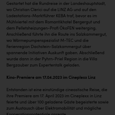
TCL
Gestartet hat die Rundreise in der Landeshauptstadt,
wo Christian Clerici auf die LINZ AG und auf den
TGW Logistics
Ladestations-Marktführer KEBA traf, bevor es im
TRAILOMAT & Cycling Austria
Mühlviertel mit dem Romantikhotel Bergergut und
dem Pelletsheizungen-Profi ÖkoFEN weiterging.
VERITAS
Anschließend führte ihn die Route ins Salzkammergut,
Vier Diamanten
wo Wärmepumpenspezialist M-TEC und die
Ferienregion Dachstein-Salzkammergut über
Vorlagenportal
spannende Initiativen Auskunft gaben. Abschließend
Wir besiegen Krebs
wurde dann in der Pyhrn-Priel Region in die Villa
Bergzauber zum Expertentalk geladen.
Wirtschaftskammer OÖ
ZGONC
Kino-Premiere am 17.04.2023 im Cineplexx Linz
ZULuft - Zukunft Luft Austria
Entstanden ist eine einstündige cineastische Reise, die
ihre Premiere am 17. April 2023 im Cineplexx in Linz
z.l.ö.
feierte und über 100 geladene Gäste begeisterte sowie
Österreichisches Hebammengremium
zum Austausch über Elektromobilität und mögliche
Kooperationspotentiale anregte.