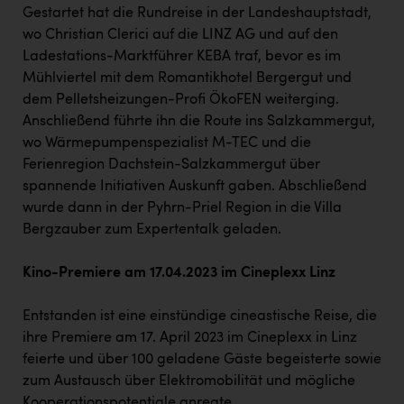
TCL
Gestartet hat die Rundreise in der Landeshauptstadt,
wo Christian Clerici auf die LINZ AG und auf den
TGW Logistics
Ladestations-Marktführer KEBA traf, bevor es im
TRAILOMAT & Cycling Austria
Mühlviertel mit dem Romantikhotel Bergergut und
dem Pelletsheizungen-Profi ÖkoFEN weiterging.
VERITAS
Anschließend führte ihn die Route ins Salzkammergut,
Vier Diamanten
wo Wärmepumpenspezialist M-TEC und die
Ferienregion Dachstein-Salzkammergut über
Vorlagenportal
spannende Initiativen Auskunft gaben. Abschließend
Wir besiegen Krebs
wurde dann in der Pyhrn-Priel Region in die Villa
Bergzauber zum Expertentalk geladen.
Wirtschaftskammer OÖ
ZGONC
Kino-Premiere am 17.04.2023 im Cineplexx Linz
ZULuft - Zukunft Luft Austria
Entstanden ist eine einstündige cineastische Reise, die
ihre Premiere am 17. April 2023 im Cineplexx in Linz
z.l.ö.
feierte und über 100 geladene Gäste begeisterte sowie
Österreichisches Hebammengremium
zum Austausch über Elektromobilität und mögliche
Kooperationspotentiale anregte.