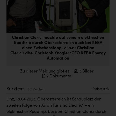
Doppler Gruppe
ERLUS AG
everfield
Firmenradl
Christian Clerici machte auf seinem elektrischen
Fristads Austria
Roadtrip durch Oberösterreich auch bei KEBA
einen Zwischenstopp. v.l.n.r.: Christian
HIG Infomotion Group
Clerici/vibe, Christoph Knogler/CEO KEBA Energy
Automation
IFE Austria GmbH
Zu dieser Meldung gibt es:
3 Bilder
Immotech
2 Dokumente
INTERSPAR
Kurztext
Plaintext
601 Zeichen
INTERSPORT Austria
Linz, 18.04.2023. Oberösterreich ist Schauplatz der
Jesolo
zweiten Folge von „Gran Turismo Electric“ – ein
Jane Goodall Institute Austria
elektrischer Roadtrip, bei dem Christian Clerici durch