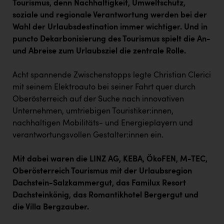
Tourismus, denn Nachhaltigkeit, Umweltschutz,
PEZ
soziale und regionale Verantwortung werden bei der
PÜSPÖK
Wahl der Urlaubsdestination immer wichtiger. Und in
puncto Dekarbonisierung des Tourismus spielt die An-
REMAX
und Abreise zum Urlaubsziel die zentrale Rolle.
RE/MAX Welcome
Acht spannende Zwischenstopps legte Christian Clerici
Resch&Frisch
mit seinem Elektroauto bei seiner Fahrt quer durch
RUBBLE MASTER
Oberösterreich auf der Suche nach innovativen
Unternehmen, umtriebigen Touristiker:innen,
Ruderclub Wels
nachhaltigen Mobilitäts- und Energieplayern und
SCRI - Salzburg Cancer Research Institute
verantwortungsvollen Gestalter:innen ein.
SCHMACHTL GmbH
Mit dabei waren die LINZ AG, KEBA, ÖkoFEN, M-TEC,
Schwingshandl - automation technology gmbh
Oberösterreich Tourismus mit der Urlaubsregion
Dachstein-Salzkammergut, das Familux Resort
Seher + Partner
Dachsteinkönig, das Romantikhotel Bergergut und
die Villa Bergzauber.
Smurfit Westrock Nettingsdorf