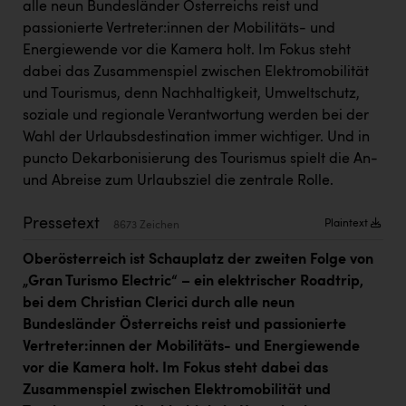
alle neun Bundesländer Österreichs reist und
Kärcher
passionierte Vertreter:innen der Mobilitäts- und
Karin Liedl
Energiewende vor die Kamera holt. Im Fokus steht
dabei das Zusammenspiel zwischen Elektromobilität
KEBA
und Tourismus, denn Nachhaltigkeit, Umweltschutz,
KIWI Kinderwunsch Institut Dr. Loimer
soziale und regionale Verantwortung werden bei der
Wahl der Urlaubsdestination immer wichtiger. Und in
KLIPP Frisör
puncto Dekarbonisierung des Tourismus spielt die An-
Kleider Bauer
und Abreise zum Urlaubsziel die zentrale Rolle.
Kremsmüller Anlagenbau GmbH
Pressetext
Plaintext
8673 Zeichen
Maximarkt
Oberösterreich ist Schauplatz der zweiten Folge von
Oldtimer Raststationen und Motorhotels
„Gran Turismo Electric“ – ein elektrischer Roadtrip,
bei dem Christian Clerici durch alle neun
Österreichischer Kachelofenverband
Bundesländer Österreichs reist und passionierte
Vertreter:innen der Mobilitäts- und Energiewende
Orlen
vor die Kamera holt. Im Fokus steht dabei das
Passage Linz
Zusammenspiel zwischen Elektromobilität und