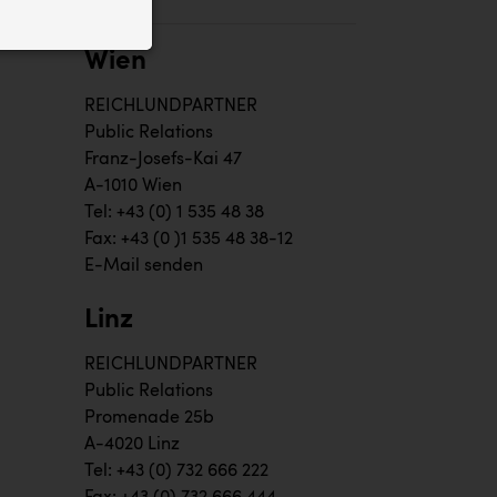
ID auf Ihrem
 der Website
Wien
REICHLUNDPARTNER
Public Relations
Franz-Josefs-Kai 47
A-1010 Wien
Tel: +43 (0) 1 535 48 38
Fax: +43 (0 )1 535 48 38-12
E-Mail senden
Linz
REICHLUNDPARTNER
Public Relations
Promenade 25b
A-4020 Linz
Tel: +43 (0) 732 666 222