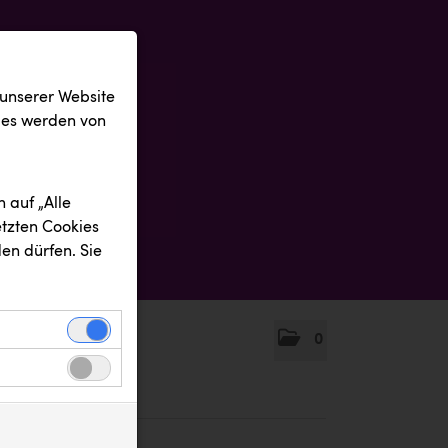
 unserer Website
ies werden von
 auf „Alle
etzten Cookies
en dürfen. Sie
0
einwandfreie
nbezogenen
n uns zu