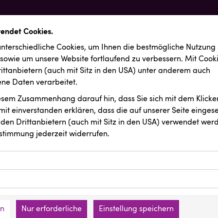
wendet Cookies.
nterschiedliche Cookies, um Ihnen die best­mögliche Nutzung
 sowie um unsere Website fortlaufend zu verbessern. Mit Cook
ittanbietern (auch mit Sitz in den USA) unter anderem auch
e Daten verarbeitet.
iesem Zusammenhang darauf hin, dass Sie sich mit dem Klicken
it ein­ver­standen erklären, dass die auf unserer Seite einges
den Drittanbietern (auch mit Sitz in den USA) verwendet werd
stimmung jederzeit widerrufen.
ookies ermöglichen grundlegende Funktionen und sind für die 
Website erforderlich. Diese Cookies speichern keine persone
ussendungen
ies erfassen Informationen anonym. Diese Informationen helfe
den an keine Dritten übermittelt.
e unsere Besucher unsere Website nutzen.
en
Nur erforderliche
Einstellung speichern
mer der Website (Erstanbieter)