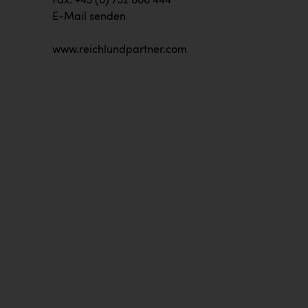
Fax: +43 (0) 732 666 444
E-Mail senden
www.reichlundpartner.com