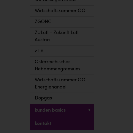
Wir besiegen Krebs
Wirtschaftskammer OÖ
ZGONC
ZULuft - Zukunft Luft
Austria
z.l.ö.
Österreichisches
Hebammengremium
Wirtschaftskammer OÖ
Energiehandel
Dopgas
kunden basics
kontakt