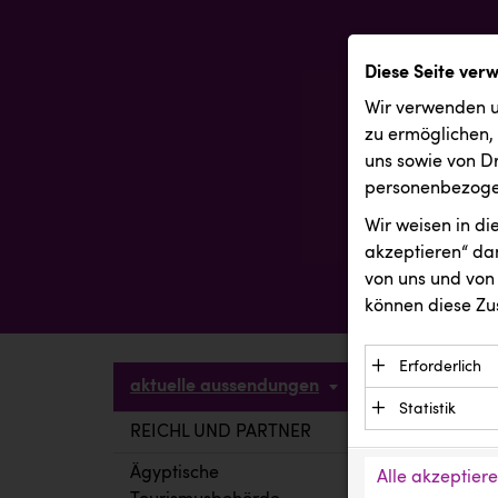
Diese Seite ver
Wir verwenden u
zu ermöglichen,
uns sowie von Dr
personenbezogen
Wir weisen in d
akzeptieren“ dam
von uns und von 
können diese Zu
Erforderlich
aktuelle aussendungen
Essenzielle C
Statistik
Funktion der 
REICHL UND PARTNER
aktuelle a
Statistik Cook
Daten und wer
verstehen, wi
Ägyptische
Alle akzeptier
Anbieter: Eigentü