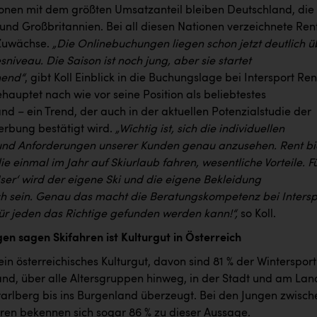
onen mit dem größten Umsatzanteil bleiben Deutschland, die
und Großbritannien. Bei all diesen Nationen verzeichnete Ren
 Zuwächse.
„Die Onlinebuchungen liegen schon jetzt deutlich ü
niveau. Die Saison ist noch jung, aber sie startet
hend“
, gibt Koll Einblick in die Buchungslage bei Intersport Ren
hauptet nach wie vor seine Position als beliebtestes
nd – ein Trend, der auch in der aktuellen Potenzialstudie der
erbung bestätigt wird.
„Wichtig ist, sich die individuellen
und Anforderungen unserer Kunden genau anzusehen. Rent bi
ie einmal im Jahr auf Skiurlaub fahren, wesentliche Vorteile. F
ser
‘
wird der eigene Ski und die eigene Bekleidung
 sein. Genau das macht die Beratungskompetenz bei Intersp
für jeden das Richtige gefunden werden kann!“,
so Koll.
gen sagen Skifahren ist Kulturgut in Österreich
 ein österreichisches Kulturgut, davon sind 81 % der Wintersport
nd, über alle Altersgruppen hinweg, in der Stadt und am Lan
rarlberg bis ins Burgenland überzeugt. Bei den Jungen zwisch
hren bekennen sich sogar 86 % zu dieser Aussage.