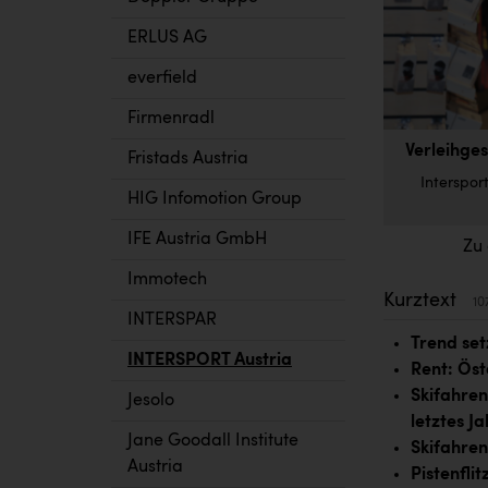
ERLUS AG
everfield
Firmenradl
Verleihge
Fristads Austria
Interspor
HIG Infomotion Group
IFE Austria GmbH
Zu
Immotech
Kurztext
10
INTERSPAR
Trend setz
INTERSPORT Austria
Rent: Öst
Skifahren
Jesolo
letztes J
Jane Goodall Institute
Skifahren
Austria
Pistenfli