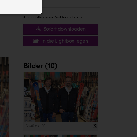
ID auf Ihrem
 der Website
Alle Inhalte dieser Meldung als .zip:
Sofort downloaden
In die Lightbox legen
Bilder (10)
6 240 x 4 160