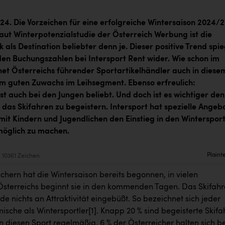
024. Die Vorzeichen für eine erfolgreiche Wintersaison 2024/
Laut Winterpotenzialstudie der Österreich Werbung ist die
 als Destination beliebter denn je. Dieser positive Trend spie
 den Buchungszahlen bei Intersport Rent wider. Wie schon im
net Österreichs führender Sportartikelhändler auch in diese
em guten Zuwachs im Leihsegment. Ebenso erfreulich:
st auch bei den Jungen beliebt. Und doch ist es wichtiger de
r das Skifahren zu begeistern. Intersport hat spezielle Angeb
mit Kindern und Jugendlichen den Einstieg in den Wintersport
möglich zu machen.
Plaint
10361 Zeichen
chern hat die Wintersaison bereits begonnen, in vielen
Österreichs beginnt sie in den kommenden Tagen. Das Skifah
de nichts an Attraktivität eingebüßt. So bezeichnet sich jeder
mische als Wintersportler
[1]
. Knapp 20 % sind begeisterte Skifa
n diesen Sport regelmäßig. 6 % der Österreicher halten sich b