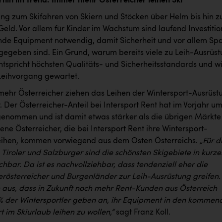
erhin im Trend: Immer mehr Österreicher leihen Ski
ung zum Skifahren von Skiern und Stöcken über Helm bis hin 
 Geld. Vor allem für Kinder im Wachstum sind laufend Investiti
nde Equipment notwendig, damit Sicherheit und vor allem Sp
gegeben sind. Ein Grund, warum bereits viele zu Leih-Ausrüs
entspricht höchsten Qualitäts- und Sicherheitsstandards und w
eihvorgang gewartet.
ehr Österreicher ziehen das Leihen der Wintersport-Ausrüst
 Der Österreicher-Anteil bei Intersport Rent hat im Vorjahr u
genommen und ist damit etwas stärker als die übrigen Märkte
ne Österreicher, die bei Intersport Rent ihre Wintersport-
eihen, kommen vorwiegend aus dem Osten Österreichs.
„Für d
 Tiroler und Salzburger sind die schönsten Skigebiete in kurze
chbar. Da ist es nachvollziehbar, dass tendenziell eher die
erösterreicher und Burgenländer zur Leih-Ausrüstung greifen.
aus, dass in Zukunft noch mehr Rent-Kunden aus Österreich
 der Wintersportler geben an, ihr Equipment in den kommen
t im Skiurlaub leihen zu wollen,“
sagt Franz Koll.