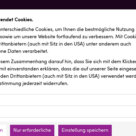
wendet Cookies.
nterschiedliche Cookies, um Ihnen die best­mögliche Nutzung
 sowie um unsere Website fortlaufend zu verbessern. Mit Cook
ittanbietern (auch mit Sitz in den USA) unter anderem auch
e Daten verarbeitet.
iesem Zusammenhang darauf hin, dass Sie sich mit dem Klicken
it ein­ver­standen erklären, dass die auf unserer Seite einges
den Drittanbietern (auch mit Sitz in den USA) verwendet werd
stimmung jederzeit widerrufen.
ookies ermöglichen grundlegende Funktionen und sind für die 
Website erforderlich. Diese Cookies speichern keine persone
ussendungen
INTERSPORT Austria
ies erfassen Informationen anonym. Diese Informationen helfe
den an keine Dritten übermittelt.
e unsere Besucher unsere Website nutzen.
en
Nur erforderliche
Einstellung speichern
mer der Website (Erstanbieter)