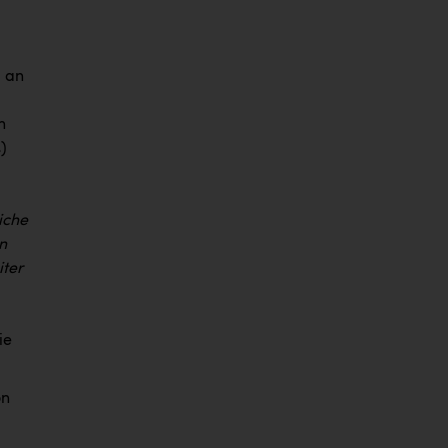
, an
n
)
iche
n
iter
ie
on