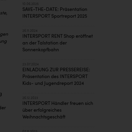
10.06.2025
SAVE-THE-DATE: Präsentation
ste,
INTERSPORT Sportreport 2025
26.11.2024
igen
INTERSPORT RENT Shop eröffnet
dung
an der Talstation der
Sonnenkopfbahn
23.07.2024
EINLADUNG ZUR PRESSEREISE:
Präsentation des INTERSPORT
Kids- und Jugendreport 2024
g
26.12.2023
INTERSPORT Händler freuen sich
der
über erfolgreiches
Weihnachtsgeschäft
07.11.2023