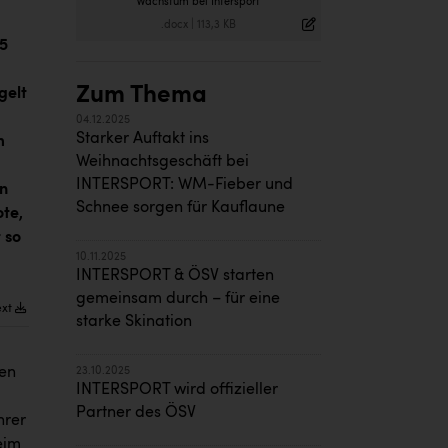
Wachstum bei Intersport
.docx
|
113,3 KB
25
Zum Thema
gelt
04.12.2025
Starker Auftakt ins
m
Weihnachtsgeschäft bei
INTERSPORT: WM-Fieber und
nn
Schnee sorgen für Kauflaune
ote,
 so
10.11.2025
INTERSPORT & ÖSV starten
gemeinsam durch – für eine
ext
starke Skination
ren
23.10.2025
INTERSPORT wird offizieller
Partner des ÖSV
hrer
eim