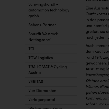
Verleih weit
Schwingshandl -
Eine Ausrüst
automation technology
Outfit kostet
gmbh
in das passe
Seher + Partner
und Komfort 
greifen: sie 
Smurfit Westrock
nach jedem L
Nettingsdorf
Auch immer m
TCL
dem Kauf vor.
rund 19 % zu
TGW Logistics
gewachsen. Je
TRAILOMAT & Cycling
Ausrüstung l
Austria
Vorarlberger,
Distanz errei
VERITAS
Wiener, Nied
Vier Diamanten
gehen davon 
kommen. 35 %
Vorlagenportal
Jahren vor Or