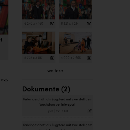
6 240 x 4 160
6 321 x 4 214
rt
5 725 x 3 817
4 000 x 2 666
weitere ...
ext
Dokumente (2)
Verleihgeschäft als Zugpferd mit zweistelligem
Wachstum bei Intersport
.pdf
|
271,7 KB
Verleihgeschäft als Zugpferd mit zweistelligem