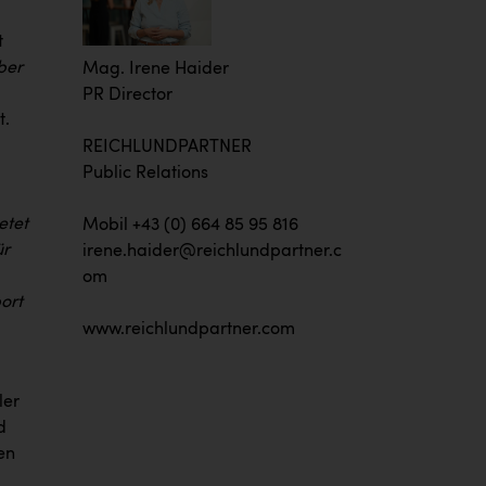
t
ber
Mag. Irene Haider
PR Director
t.
REICHLUNDPARTNER
Public Relations
etet
Mobil +43 (0) 664 85 95 816
ür
irene.haider@reichlundpartner.c
om
ort
www.reichlundpartner.com
ler
d
en