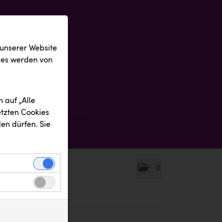
 unserer Website
ies werden von
 auf „Alle
etzten Cookies
en dürfen. Sie
0
einwandfreie
nbezogenen
n uns zu