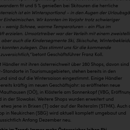
andern fit und 5 % genießen bei Skitouren die herrliche
terreich ist ein Wintersportland – in den Augen der Urlaubsgä
 Einheimischen. Wir konnten im Vorjahr trotz schwieriger
– wenig Schnee, warme Temperaturen – ein Plus im
t erzielen. Umsatztreiber war der Verleih mit einem zweistell
%, aber auch die Kindersegmente Ski, Skischuhe, Winterbeklei
 konnten zulegen. Das stimmt uns für die kommende
zuversichtlich,“
betont Geschäftsführer Franz Koll.
t Händler mit ihren österreichweit über 280 Shops, davon sind
t-Standorte in Tourismusgebieten, stehen bereits in den
 und sind auf die Wintersaison eingestimmt. Einige Händler
bereits kräftig im neuen Geschäftsjahr: so eröffneten neue
 Mauthausen (OÖ), in Klösterle am Sonnenkopf (VBG, Eröffnun
nd in der Slowakei. Weitere Shops wurden erweitert und
 etwa jene in Brixen (T) oder auf der Reiteralm (STMK). Auch 
hop in Neukirchen (SBG) wird aktuell komplett umgebaut und
aussichtlich Anfang Dezember neu.