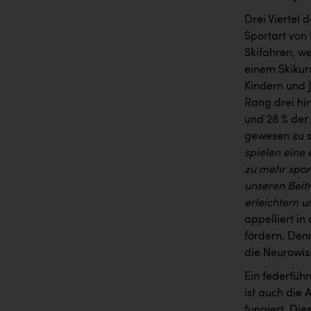
Drei Viertel 
Sportart von 
Skifahren, we
einem Skikur
Kindern und 
Rang drei hi
und 28 % der
gewesen zu s
spielen eine
zu mehr sport
unseren Beit
erleichtern 
appelliert i
fördern. Den
die Neurowis
Ein federfüh
ist auch die 
fungiert. Die