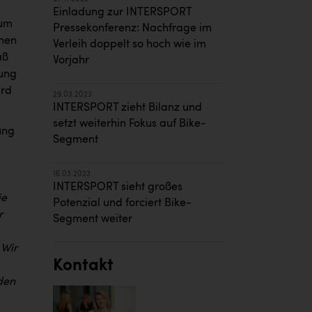
Einladung zur INTERSPORT
zum
Pressekonferenz: Nachfrage im
onen
Verleih doppelt so hoch wie im
aß
Vorjahr
tung
ird
29.03.2023
INTERSPORT zieht Bilanz und
setzt weiterhin Fokus auf Bike-
ung
Segment
m
16.03.2023
INTERSPORT sieht großes
ie
Potenzial und forciert Bike-
r
Segment weiter
 Wir
Kontakt
den