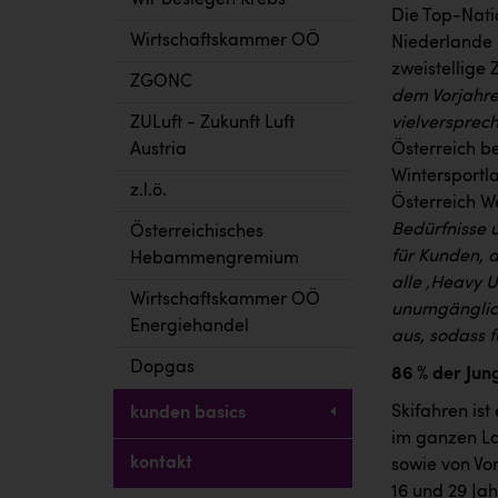
Wir besiegen Krebs
Die Top-Nati
Wirtschaftskammer OÖ
Niederlande 
zweistellige
ZGONC
dem Vorjahres
ZULuft - Zukunft Luft
vielversprec
Austria
Österreich be
Wintersportla
z.l.ö.
Österreich W
Bedürfnisse 
Österreichisches
für Kunden, d
Hebammengremium
alle
‚
Heavy U
Wirtschaftskammer OÖ
unumgänglich
Energiehandel
aus, sodass 
Dopgas
86 % der Jun
Skifahren ist
kunden basics
im ganzen La
kontakt
sowie von Vo
16 und 29 Ja