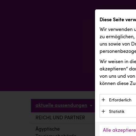
Diese Seite ver
Wir verwenden u
zu ermöglichen,
uns sowie von Dr
personenbezogen
Wir weisen in d
akzeptieren“ dam
von uns und von 
können diese Zu
Erforderlich
aktuelle aussendungen
Essenzielle C
Statistik
Funktion der 
REICHL UND PARTNER
aktuelle a
Statistik Cook
Daten und wer
verstehen, wi
Ägyptische
Alle akzeptier
Anbieter: Eigentü