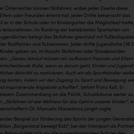
der Österreicher können Skifahren, wobei jeder Zweite diese
Eltern oder Freunden erlernt hat. Jeder Dritte beherrscht das
il er in der Schule oder im Kindergarten die Möglichkeit hatte
s teilzunehmen. Im Ranking der beliebtesten Sportarten von
Jugendlichen belegt das Skifahren gleichauf mit Fußballspiele
nter Radfahren und Schwimmen. Jeder dritte Jugendliche (36 %
 Kinder geben an, im Vorjahr Skifahren oder Snowboarden
ein. „
Genau darauf müssen wir aufbauen! Freunde und Eltern
 entscheidende Rolle, wenn es darum geht, Kinder und Jugendl
licher Aktivität zu motivieren. Auch wir als Sporthändler wolle
rag leisten, indem wir den Zugang zu Sport und Bewegung we
und inspirierende Angebote schaffen
“
,
betont Franz Koll. Er
n diesem Zusammenhang an die Politik, Schulskikurse weiter zu
n:
„Skifahren ist wie Wellness für das Gehirn unserer Kinder“
, w
senschafterin Dr. Manuela Macedonia jüngst sagte.
rendes Beispiel zur Förderung des Sports der jungen Generati
Aktion „Burgenland bewegt Kids“, bei der Intersport als Partner
se Aktion richtet sich an alle burgenländischen Schüler der