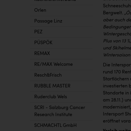
Schneeschuhw
Orlen
Bergwelt.
„Ös
aber auch der
Passage Linz
Bedingungen 
PEZ
Wintergeschäf
Plus von 13 
PÜSPÖK
und Skihelme
REMAX
Wintersaison 
RE/MAX Welcome
Die Interspor
rund 170 Ren
Resch&Frisch
Startlöchern
RUBBLE MASTER
investierten 
Standorte in
Ruderclub Wels
am 28.11.) u
modernisiert,
SCRI - Salzburg Cancer
Intersport S
Research Institute
eröffnet vor
SCHMACHTL GmbH