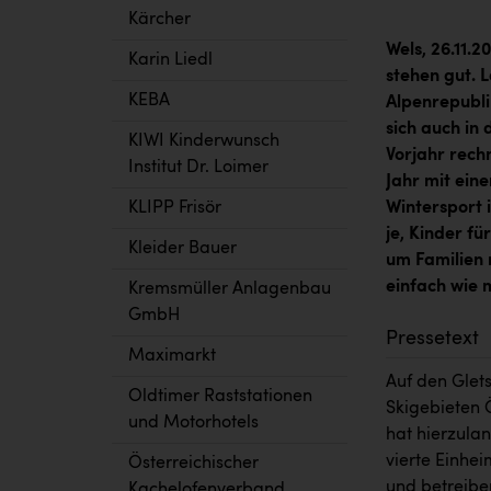
Kärcher
Wels, 26.11.2
Karin Liedl
stehen gut. 
KEBA
Alpenrepublik
sich auch in
KIWI Kinderwunsch
Vorjahr rech
Institut Dr. Loimer
Jahr mit ein
KLIPP Frisör
Wintersport i
je, Kinder fü
Kleider Bauer
um Familien 
einfach wie 
Kremsmüller Anlagenbau
GmbH
Pressetext
Maximarkt
Auf den Glets
Oldtimer Raststationen
Skigebieten 
und Motorhotels
hat hierzulan
vierte Einhei
Österreichischer
und betreibe
Kachelofenverband