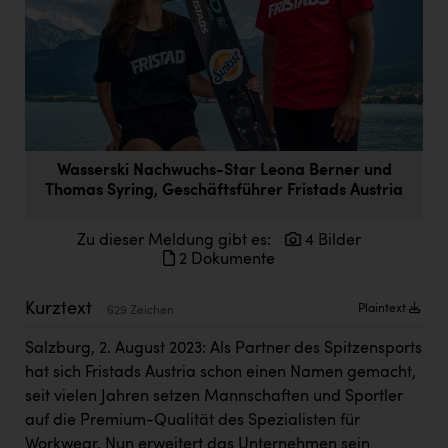
Doppler Gruppe
ERLUS AG
everfield
Firmenradl
Fristads Austria
Wasserski Nachwuchs-Star Leona Berner und
Thomas Syring, Geschäftsführer Fristads Austria
HIG Infomotion Group
IFE Austria GmbH
Zu dieser Meldung gibt es:
4 Bilder
2 Dokumente
Immotech
Kurztext
Plaintext
629 Zeichen
INTERSPAR
Salzburg, 2. August 2023: Als Partner des Spitzensports
INTERSPORT Austria
hat sich Fristads Austria schon einen Namen gemacht,
Jesolo
seit vielen Jahren setzen Mannschaften und Sportler
auf die Premium-Qualität des Spezialisten für
Jane Goodall Institute Austria
Workwear. Nun erweitert das Unternehmen sein