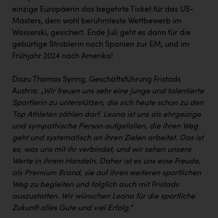
PEZ
einzige Europäerin das begehrte Ticket für das US-
Masters, dem wohl berühmteste Wettbewerb im
PÜSPÖK
Wasserski, gesichert. Ende Juli geht es dann für die
REMAX
gebürtige Stroblerin nach Spanien zur EM, und im
Frühjahr 2024 nach Amerika!
RE/MAX Welcome
Resch&Frisch
Dazu Thomas Syring, Geschäftsführung Fristads
Austria:
„Wir freuen uns sehr eine junge und talentierte
RUBBLE MASTER
Sportlerin zu unterstützen, die sich heute schon zu den
Ruderclub Wels
Top Athleten zählen darf. Leona ist uns als ehrgeizige
und sympathische Person aufgefallen, die ihren Weg
SCRI - Salzburg Cancer Research Institute
geht und systematisch an ihren Zielen arbeitet. Das ist
SCHMACHTL GmbH
es, was uns mit ihr verbindet, und wir sehen unsere
Werte in ihrem Handeln. Daher ist es uns eine Freude,
Schwingshandl - automation technology gmbh
als Premium Brand, sie auf ihren weiteren sportlichen
Seher + Partner
Weg zu begleiten und folglich auch mit Fristads
auszustatten. Wir wünschen Leona für die sportliche
Smurfit Westrock Nettingsdorf
Zukunft alles Gute und viel Erfolg.“