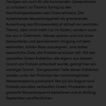
Wirtschaftskammer OÖ Energiehandel
heutigen als auch für die kommenden Generationen
zu schützen“,
so Thomas Syring zu den
Dopgas
Nachhaltigkeitszielen des Unternehmens. Die
kunden basics
zunehmende Wasserknappheit als gravierende
Auswirkung des Klimawandels ist aktuell ein zentrales
kontakt
Thema, aber nicht mehr nur im Süden, sondern auch
bei uns in Österreich. Wasser sparen und sich einen
bewussteren und sparsameren Umgang mit dem
wertvollen, kühlen Nass anzueignen, sind daher
wesentliche Ziele, die Fristads erreichen will. Mit der
speziellen Green Kollektion, die eigens aus diesem
Grund von Fristads entwickelt wurde, gelingt hier ein
wichtiger Schritt. Die gesamten Teile dieser Kollektion
wurden unter der Prämisse der höchstmöglichen
Wasserersparnis produziert. Von Juli bis August wird
Fristads aus allen verkauften Green-Produkten die
gesamte Wasserersparnis berechnen und es Anfang
September veröffentlichen.