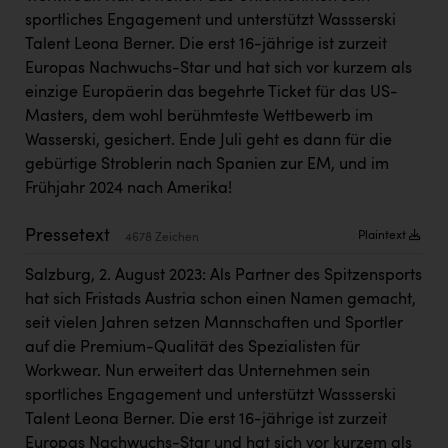
Kärcher
sportliches Engagement und unterstützt Wassserski
Talent Leona Berner. Die erst 16-jährige ist zurzeit
Karin Liedl
Europas Nachwuchs-Star und hat sich vor kurzem als
KEBA
einzige Europäerin das begehrte Ticket für das US-
Masters, dem wohl berühmteste Wettbewerb im
KIWI Kinderwunsch Institut Dr. Loimer
Wasserski, gesichert. Ende Juli geht es dann für die
KLIPP Frisör
gebürtige Stroblerin nach Spanien zur EM, und im
Frühjahr 2024 nach Amerika!
Kleider Bauer
Pressetext
Kremsmüller Anlagenbau GmbH
Plaintext
4678 Zeichen
Maximarkt
Salzburg, 2. August 2023: Als Partner des Spitzensports
hat sich Fristads Austria schon einen Namen gemacht,
Oldtimer Raststationen und Motorhotels
seit vielen Jahren setzen Mannschaften und Sportler
Österreichischer Kachelofenverband
auf die Premium-Qualität des Spezialisten für
Workwear. Nun erweitert das Unternehmen sein
Orlen
sportliches Engagement und unterstützt Wassserski
Talent Leona Berner. Die erst 16-jährige ist zurzeit
Passage Linz
Europas Nachwuchs-Star und hat sich vor kurzem als