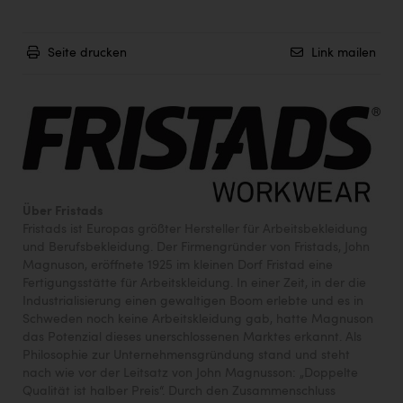
Seite drucken
Link mailen
Über Fristads
Fristads ist Europas größter Hersteller für Arbeitsbekleidung
und Berufsbekleidung. Der Firmengründer von Fristads, John
Magnuson, eröffnete 1925 im kleinen Dorf Fristad eine
Fertigungsstätte für Arbeitskleidung. In einer Zeit, in der die
Industrialisierung einen gewaltigen Boom erlebte und es in
Schweden noch keine Arbeitskleidung gab, hatte Magnuson
das Potenzial dieses unerschlossenen Marktes erkannt. Als
Philosophie zur Unternehmensgründung stand und steht
nach wie vor der Leitsatz von John Magnusson: „Doppelte
Qualität ist halber Preis“. Durch den Zusammenschluss