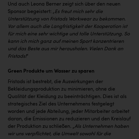
TCL
Und auch Leona Berner zeigt sich über den neuen
Sponsor begeistert:
„Es freut mich sehr die
TGW Logistics
Unterstützung von Fristads Workwear zu bekommen.
TRAILOMAT & Cycling Austria
Vor allem auch die Langfristigkeit der Kooperation ist
für mich eine sehr wichtige und tolle Unterstützung. So
VERITAS
kann ich mich ganz auf meinen Sport konzentrieren
Vier Diamanten
und das Beste aus mir herausholen. Vielen Dank an
Fristads!
“
Vorlagenportal
Wir besiegen Krebs
Green Produkte um Wasser zu sparen
Fristads ist bestrebt, die Auswirkungen der
Wirtschaftskammer OÖ
Bekleidungsproduktion zu minimieren, ohne die
ZGONC
Qualität der Kleidung zu beeinträchtigen. Dies ist als
strategisches Ziel des Unternehmens festgelegt
ZULuft - Zukunft Luft Austria
worden und jede Abteilung, jeder Mitarbeiter arbeitet
z.l.ö.
daran, die Emissionen zu reduzieren und den Kreislauf
der Produktion zu schließen. „
Als Unternehmen haben
Österreichisches Hebammengremium
wir uns verpflichtet, die Umwelt sowohl für die