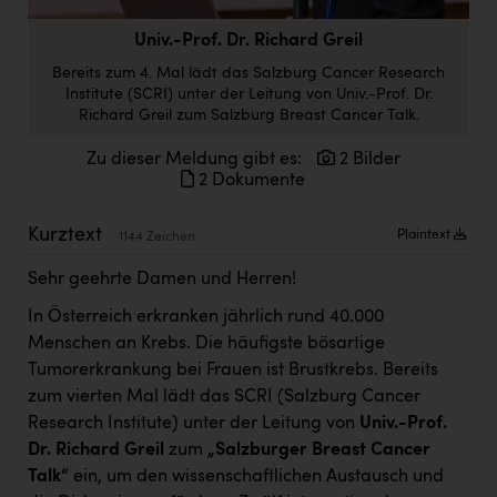
Doppler Gruppe
Univ.-Prof. Dr. Richard Greil
ERLUS AG
Bereits zum 4. Mal lädt das Salzburg Cancer Research
Institute (SCRI) unter der Leitung von Univ.-Prof. Dr.
everfield
Richard Greil zum Salzburg Breast Cancer Talk.
Firmenradl
Zu dieser Meldung gibt es:
2 Bilder
2 Dokumente
Fristads Austria
HIG Infomotion Group
Kurztext
Plaintext
1144 Zeichen
IFE Austria GmbH
Sehr geehrte Damen und Herren!
Immotech
In Österreich erkranken jährlich rund 40.000
Menschen an Krebs. Die häufigste bösartige
INTERSPAR
Tumorerkrankung bei Frauen ist Brustkrebs. Bereits
INTERSPORT Austria
zum vierten Mal lädt das SCRI (Salzburg Cancer
Research Institute) unter der Leitung von
Univ.-Prof.
Jesolo
Dr. Richard Greil
zum
„Salzburger Breast Cancer
Jane Goodall Institute Austria
Talk“
ein, um den wissenschaftlichen Austausch und