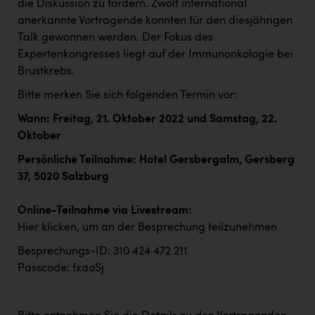
die Diskussion zu fördern. Zwölf international
Kärcher
anerkannte Vortragende konnten für den diesjährigen
Karin Liedl
Talk gewonnen werden. Der Fokus des
Expertenkongresses liegt auf der Immunonkologie bei
KEBA
Brustkrebs.
KIWI Kinderwunsch Institut Dr. Loimer
Bitte merken Sie sich folgenden Termin vor:
KLIPP Frisör
Wann: Freitag, 21. Oktober 2022 und Samstag, 22.
Oktober
Kleider Bauer
Persönliche Teilnahme: Hotel Gersbergalm, Gersberg
Kremsmüller Anlagenbau GmbH
37, 5020 Salzburg
Maximarkt
Online-Teilnahme via Livestream:
Oldtimer Raststationen und Motorhotels
Hier klicken, um an der Besprechung teilzunehmen
Österreichischer Kachelofenverband
Besprechungs-ID: 310 424 472 211
Passcode: fxaoSj
Orlen
Passage Linz