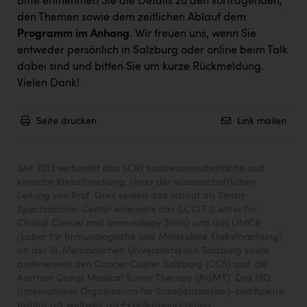
Bitte entnehmen Sie die Details zu den Vortragenden,
PEZ
den Themen sowie dem zeitlichen Ablauf dem
PÜSPÖK
Programm im Anhang
. Wir freuen uns, wenn Sie
entweder persönlich in Salzburg oder online beim Talk
REMAX
dabei sind und bitten Sie um kurze Rückmeldung.
RE/MAX Welcome
Vielen Dank!
Resch&Frisch
Seite drucken
Link mailen
RUBBLE MASTER
Ruderclub Wels
Seit 2013 verbindet das SCRI basiswissenschaftliche und
klinische Krebsforschung. Unter der wissenschaftlichen
SCRI - Salzburg Cancer Research Institute
Leitung von Prof. Greil vereint das Institut als Smart
SCHMACHTL GmbH
Specialization Center einerseits das CCCIT (Center for
Clinical Cancer and Immunology Trials) und das LIMCR
Schwingshandl - automation technology gmbh
(Labor für Immunologische und Molekulare Krebsforschung)
an der III. Medizinischen Universitätsklinik Salzburg sowie
Seher + Partner
andererseits den Cancer Cluster Salzburg (CCS) und die
Austrian Group Medical Tumor Therapy (AGMT). Das ISO
Smurfit Westrock Nettingsdorf
(International Organisation for Standardisation)-zertifizierte
Institut gilt weltweit als Exzellenzeinrichtung.