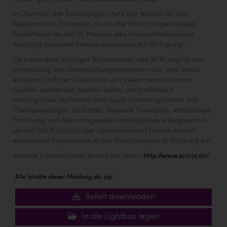
TCL
Im Zentrum der Forschungen steht der Nutzen für den
TGW Logistics
krebskranken Patienten. Durch die Einrichtungen stehen
Betroffenen an der III. Medizin des Universitätsklinikums
TRAILOMAT & Cycling Austria
Salzburg neuesten Therapiekonzepte zur Verfügung.
VERITAS
Ein besonders wichtiger Schwerpunkt des SCRI liegt in der
Entwicklung von Untersuchungsmethoden der „real world
Vier Diamanten
evidence“, mit der Daten aus sehr vielen verschiedenen
Quellen verwendet werden sollen, um Stellenwert
Vorlagenportal
onkologischer Verfahren aber auch Vorhersagbarkeit von
Therapieerfolgen zu nutzen. Neueste Therapien, erstklassige
Wir besiegen Krebs
Forschung und hervorragende interdisziplinäre Kooperation
an den SALK (Salzburger Landeskliniken) tragen zu den
Wirtschaftskammer OÖ
exzellenten Ergebnissen in der Krebstherapie in Salzburg bei.
ZGONC
Weitere Informationen finden Sie unter:
http://www.scri.or.at/
ZULuft - Zukunft Luft Austria
Alle Inhalte dieser Meldung als .zip:
z.l.ö.
Sofort downloaden
Österreichisches Hebammengremium
In die Lightbox legen