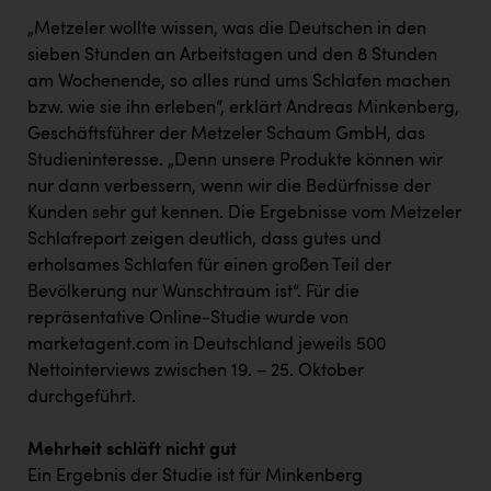
PEZ
„Metzeler wollte wissen, was die Deutschen in den
PÜSPÖK
sieben Stunden an Arbeitstagen und den 8 Stunden
am Wochenende, so alles rund ums Schlafen machen
REMAX
bzw. wie sie ihn erleben“, erklärt Andreas Minkenberg,
RE/MAX Welcome
Geschäftsführer der Metzeler Schaum GmbH, das
Studieninteresse. „Denn unsere Produkte können wir
Resch&Frisch
nur dann verbessern, wenn wir die Bedürfnisse der
RUBBLE MASTER
Kunden sehr gut kennen. Die Ergebnisse vom Metzeler
Schlafreport zeigen deutlich, dass gutes und
Ruderclub Wels
erholsames Schlafen für einen großen Teil der
Bevölkerung nur Wunschtraum ist“. Für die
SCRI - Salzburg Cancer Research Institute
repräsentative Online-Studie wurde von
SCHMACHTL GmbH
marketagent.com in Deutschland jeweils 500
Nettointerviews zwischen 19. – 25. Oktober
Schwingshandl - automation technology gmbh
durchgeführt.
Seher + Partner
Mehrheit schläft nicht gut
Smurfit Westrock Nettingsdorf
Ein Ergebnis der Studie ist für Minkenberg