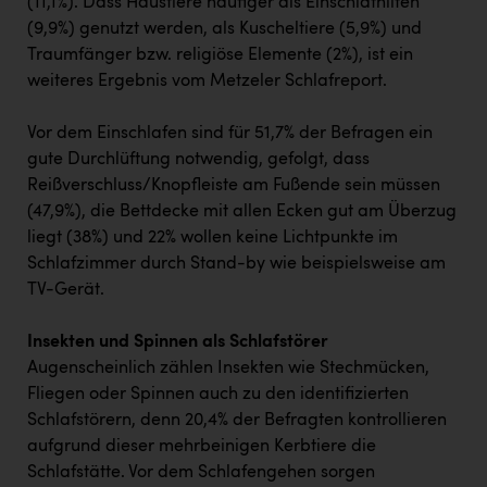
(11,1%). Dass Haustiere häufiger als Einschlafhilfen
(9,9%) genutzt werden, als Kuscheltiere (5,9%) und
Traumfänger bzw. religiöse Elemente (2%), ist ein
weiteres Ergebnis vom Metzeler Schlafreport.
Vor dem Einschlafen sind für 51,7% der Befragen ein
gute Durchlüftung notwendig, gefolgt, dass
Reißverschluss/Knopfleiste am Fußende sein müssen
(47,9%), die Bettdecke mit allen Ecken gut am Überzug
liegt (38%) und 22% wollen keine Lichtpunkte im
Schlafzimmer durch Stand-by wie beispielsweise am
TV-Gerät.
Insekten und Spinnen als Schlafstörer
Augenscheinlich zählen Insekten wie Stechmücken,
Fliegen oder Spinnen auch zu den identifizierten
Schlafstörern, denn 20,4% der Befragten kontrollieren
aufgrund dieser mehrbeinigen Kerbtiere die
Schlafstätte. Vor dem Schlafengehen sorgen