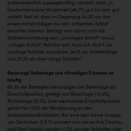
TCL
außerordentlich aussagekräftig, nämlich, dass „in
Deutschland eine Minderheit (45,7%) gut bis sehr gut
TGW Logistics
schläft. Fakt ist, dass im Gegenzug 54,3% nur von
TRAILOMAT & Cycling Austria
einem mittelmäßigen bis sehr schlechten Schlaf
berichten können. Befragt man dann noch die
VERITAS
Selbsteinschätzung zum „unruhigen Schlaf“ versus
Vier Diamanten
„ruhigen Schlaf“, fällt klar auf, dass sich 45,8 % als
unruhige Schläfer einordnen, 34,1% als mittelmäßige
Vorlagenportal
und 20,2% als eher ruhige Schläfer“.
Wir besiegen Krebs
Bevorzugt Seitenlage und oftmaliges Träumen ist
Wirtschaftskammer OÖ
häufig
65,3% der Befragten bevorzugen die Seitenlage als
ZGONC
Einschlafposition, gefolgt von Bauchlage (14,9%),
ZULuft - Zukunft Luft Austria
Rückenlage (6,3%). Eine wechselnde Einschlafposition
gehört für 13,5% der Bevölkerung zu den
z.l.ö.
Selbstverständlichkeiten. Nur eine sehr kleine Gruppe
Österreichisches Hebammengremium
von Deutschen (1,8 %) erinnert sich nie an ihre Träume,
und (fast) täglich werden 11,5% von der Schlaffee oder