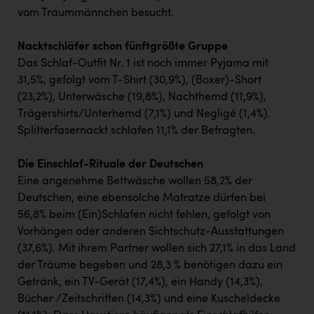
Wirtschaftskammer OÖ Energiehandel
vom Traummännchen besucht.
Dopgas
Nacktschläfer schon fünftgrößte Gruppe
kunden basics
Das Schlaf-Outfit Nr. 1 ist noch immer Pyjama mit
31,5%, gefolgt vom T-Shirt (30,9%), (Boxer)-Short
kontakt
(23,2%), Unterwäsche (19,8%), Nachthemd (11,9%),
Trägershirts/Unterhemd (7,1%) und Negligé (1,4%).
Splitterfasernackt schlafen 11,1% der Befragten.
Die Einschlaf-Rituale der Deutschen
Eine angenehme Bettwäsche wollen 58,2% der
Deutschen, eine ebensolche Matratze dürfen bei
56,8% beim (Ein)Schlafen nicht fehlen, gefolgt von
Vorhängen oder anderen Sichtschutz-Ausstattungen
(37,6%). Mit ihrem Partner wollen sich 27,1% in das Land
der Träume begeben und 28,3 % benötigen dazu ein
Getränk, ein TV-Gerät (17,4%), ein Handy (14,3%),
Bücher /Zeitschriften (14,3%) und eine Kuscheldecke