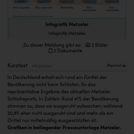
Doppler Gruppe
ERLUS AG
Infografik Metzeler
everfield
Infografik Metzeler
Firmenradl
Zu dieser Meldung gibt es:
2 Bilder
Fristads Austria
2 Dokumente
HIG Infomotion Group
Kurztext
Plaintext
379 Zeichen
IFE Austria GmbH
In Deutschland erholt sich rund ein Fünftel der
Immotech
Bevölkerung nicht beim Schlafen. So das
repräsentative Ergebnis des aktuellen Metzeler
INTERSPAR
Schlafreports. In Zahlen: Rund 41% der Bevölkerung
INTERSPORT Austria
stimmen zu, dass sie ausgeruht aufwachen, während
20,8% eher nicht ausgeruht sind und mehr als ein
Jesolo
Drittel nur mittelmäßig ausgeschlafen ist.
Jane Goodall Institute Austria
Grafiken in beiliegender Presseunterlage Metzeler.