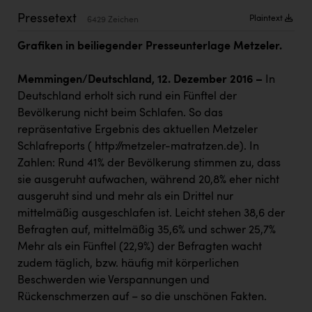
Kärcher
Pressetext
Plaintext
6429 Zeichen
Karin Liedl
Grafiken in beiliegender Presseunterlage Metzeler.
KEBA
Memmingen/Deutschland, 12. Dezember 2016 –
In
KIWI Kinderwunsch Institut Dr. Loimer
Deutschland erholt sich rund ein Fünftel der
KLIPP Frisör
Bevölkerung nicht beim Schlafen. So das
repräsentative Ergebnis des aktuellen Metzeler
Kleider Bauer
Schlafreports (
http://metzeler-matratzen.de
). In
Zahlen: Rund 41% der Bevölkerung stimmen zu, dass
Kremsmüller Anlagenbau GmbH
sie ausgeruht aufwachen, während 20,8% eher nicht
Maximarkt
ausgeruht sind und mehr als ein Drittel nur
mittelmäßig ausgeschlafen ist. Leicht stehen 38,6 der
Oldtimer Raststationen und Motorhotels
Befragten auf, mittelmäßig 35,6% und schwer 25,7%
Österreichischer Kachelofenverband
Mehr als ein Fünftel (22,9%) der Befragten wacht
zudem täglich, bzw. häufig mit körperlichen
Orlen
Beschwerden wie Verspannungen und
Passage Linz
Rückenschmerzen auf – so die unschönen Fakten.