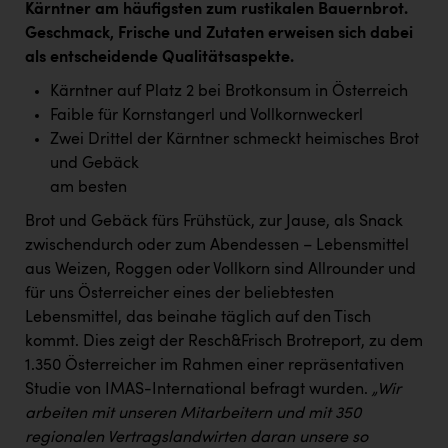
PEZ
Kärntner am häufigsten zum rustikalen Bauernbrot.
Geschmack, Frische und Zutaten erweisen sich dabei
PÜSPÖK
als entscheidende Qualitätsaspekte.
REMAX
Kärntner auf Platz 2 bei Brotkonsum in Österreich
Faible für Kornstangerl und Vollkornweckerl
RE/MAX Welcome
Zwei Drittel der Kärntner schmeckt heimisches Brot
Resch&Frisch
und Gebäck
am besten
RUBBLE MASTER
Brot und Gebäck fürs Frühstück, zur Jause, als Snack
Ruderclub Wels
zwischendurch oder zum Abendessen – Lebensmittel
SCRI - Salzburg Cancer Research Institute
aus Weizen, Roggen oder Vollkorn sind Allrounder und
für uns Österreicher eines der beliebtesten
SCHMACHTL GmbH
Lebensmittel, das beinahe täglich auf den Tisch
Schwingshandl - automation technology gmbh
kommt. Dies zeigt der Resch&Frisch Brotreport, zu dem
1.350 Österreicher im Rahmen einer repräsentativen
Seher + Partner
Studie von IMAS-International befragt wurden.
„Wir
arbeiten mit unseren Mitarbeitern und mit 350
Smurfit Westrock Nettingsdorf
regionalen Vertragslandwirten daran unsere so