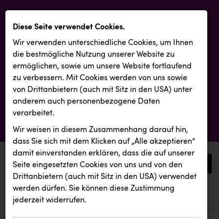
Diese Seite verwendet Cookies.
Wir verwenden unterschiedliche Cookies, um Ihnen
die best­mögliche Nutzung unserer Website zu
ermöglichen, sowie um unsere Website fortlaufend
zu verbessern. Mit Cookies werden von uns sowie
von Drittanbietern (auch mit Sitz in den USA) unter
anderem auch personenbezogene Daten
verarbeitet.
Wir weisen in diesem Zusammenhang darauf hin,
dass Sie sich mit dem Klicken auf „Alle akzeptieren“
damit ein­ver­standen erklären, dass die auf unserer
0
Seite eingesetzten Cookies von uns und von den
Drittanbietern (auch mit Sitz in den USA) verwendet
werden dürfen. Sie können diese Zustimmung
aktuelle aussendungen
aktuelle aussendungen
Resch&Frisch
jederzeit widerrufen.
REICHL UND PARTNER