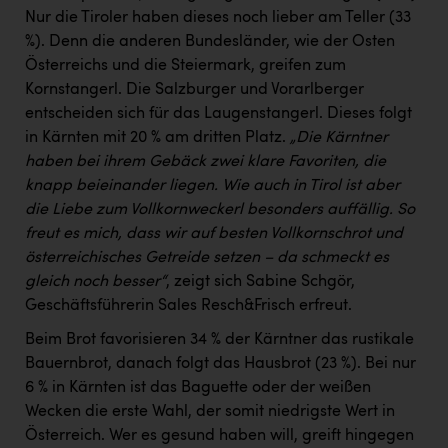
Wirtschaftskammer OÖ Energiehandel
Nur die Tiroler haben dieses noch lieber am Teller (33
Dopgas
%). Denn die anderen Bundesländer, wie der Osten
Österreichs und die Steiermark, greifen zum
kunden basics
Kornstangerl. Die Salzburger und Vorarlberger
entscheiden sich für das Laugenstangerl. Dieses folgt
kontakt
in Kärnten mit 20 % am dritten Platz.
„Die Kärntner
haben bei ihrem Gebäck zwei klare Favoriten, die
knapp beieinander liegen. Wie auch in Tirol ist aber
die Liebe zum Vollkornweckerl besonders auffällig. So
freut es mich, dass wir auf besten Vollkornschrot und
österreichisches Getreide setzen – da schmeckt es
gleich noch besser“
, zeigt sich Sabine Schgör,
Geschäftsführerin Sales Resch&Frisch erfreut.
Beim Brot favorisieren 34 % der Kärntner das rustikale
Bauernbrot, danach folgt das Hausbrot (23 %). Bei nur
6 % in Kärnten ist das Baguette oder der weißen
Wecken die erste Wahl, der somit niedrigste Wert in
Österreich. Wer es gesund haben will, greift hingegen