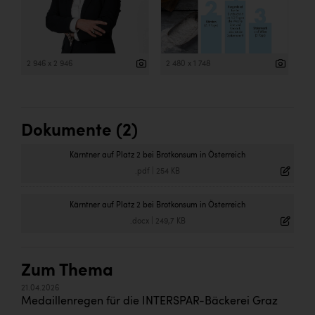
2 946 x 2 946
2 480 x 1 748
Dokumente (2)
Kärntner auf Platz 2 bei Brotkonsum in Österreich
.pdf
|
254 KB
Kärntner auf Platz 2 bei Brotkonsum in Österreich
.docx
|
249,7 KB
Zum Thema
21.04.2026
Medaillenregen für die INTERSPAR-Bäckerei Graz