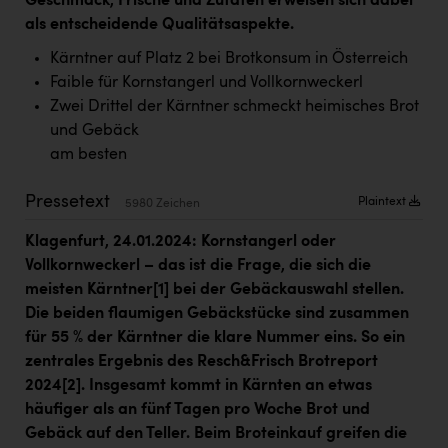
Geschmack, Frische und Zutaten erweisen sich dabei
Kärcher
als entscheidende Qualitätsaspekte.
Karin Liedl
Kärntner auf Platz 2 bei Brotkonsum in Österreich
Faible für Kornstangerl und Vollkornweckerl
KEBA
Zwei Drittel der Kärntner schmeckt heimisches Brot
KIWI Kinderwunsch Institut Dr. Loimer
und Gebäck
am besten
KLIPP Frisör
Kleider Bauer
Pressetext
Plaintext
5980 Zeichen
Kremsmüller Anlagenbau GmbH
Klagenfurt, 24.01.2024: Kornstangerl oder
Vollkornweckerl – das ist die Frage, die sich die
Maximarkt
meisten Kärntner
[1]
bei der Gebäckauswahl stellen.
Oldtimer Raststationen und Motorhotels
Die beiden flaumigen Gebäckstücke sind zusammen
für 55 % der Kärntner die klare Nummer eins. So ein
Österreichischer Kachelofenverband
zentrales Ergebnis des Resch&Frisch Brotreport
Orlen
2024
[2]
. Insgesamt kommt in Kärnten an etwas
häufiger als an fünf Tagen pro Woche Brot und
Passage Linz
Gebäck auf den Teller. Beim Broteinkauf greifen die