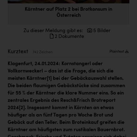
Doppler Gruppe
Kärntner auf Platz 2 bei Brotkonsum in
Österreich
ERLUS AG
everfield
Zu dieser Meldung gibt es:
5 Bilder
2 Dokumente
Firmenradl
Fristads Austria
Kurztext
Plaintext
742 Zeichen
HIG Infomotion Group
Klagenfurt, 24.01.2024: Kornstangerl oder
Vollkornweckerl – das ist die Frage, die sich die
IFE Austria GmbH
meisten Kärntner
[1]
bei der Gebäckauswahl stellen.
Immotech
Die beiden flaumigen Gebäckstücke sind zusammen
für 55 % der Kärntner die klare Nummer eins. So ein
INTERSPAR
zentrales Ergebnis des Resch&Frisch Brotreport
INTERSPORT Austria
2024
[2]
. Insgesamt kommt in Kärnten an etwas
häufiger als an fünf Tagen pro Woche Brot und
Jesolo
Gebäck auf den Teller. Beim Broteinkauf greifen die
Jane Goodall Institute Austria
Kärntner am häufigsten zum rustikalen Bauernbrot.