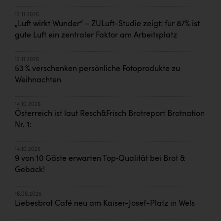
12.11.2025
„Luft wirkt Wunder“ – ZULuft-Studie zeigt: für 87% ist
gute Luft ein zentraler Faktor am Arbeitsplatz
12.11.2025
53 % verschenken persönliche Fotoprodukte zu
Weihnachten
14.10.2025
Österreich ist laut Resch&Frisch Brotreport Brotnation
Nr. 1:
14.10.2025
9 von 10 Gäste erwarten Top‑Qualität bei Brot &
Gebäck!
16.06.2025
Liebesbrot Café neu am Kaiser-Josef-Platz in Wels