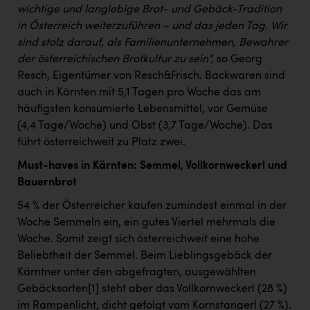
TCL
wichtige und langlebige Brot- und Gebäck-Tradition
in Österreich weiterzuführen – und das jeden Tag. Wir
TGW Logistics
sind stolz darauf, als Familienunternehmen, Bewahrer
TRAILOMAT & Cycling Austria
der österreichischen Brotkultur zu sein“,
so Georg
Resch, Eigentümer von Resch&Frisch. Backwaren sind
VERITAS
auch in Kärnten mit 5,1 Tagen pro Woche das am
Vier Diamanten
häufigsten konsumierte Lebensmittel, vor Gemüse
(4,4 Tage/Woche) und Obst (3,7 Tage/Woche). Das
Vorlagenportal
führt österreichweit zu Platz zwei.
Wir besiegen Krebs
Must-haves in Kärnten: Semmel, Vollkornweckerl und
Wirtschaftskammer OÖ
Bauernbrot
54 % der Österreicher kaufen zumindest einmal in der
ZGONC
Woche Semmeln ein, ein gutes Viertel mehrmals die
ZULuft - Zukunft Luft Austria
Woche. Somit zeigt sich österreichweit eine hohe
Beliebtheit der Semmel. Beim Lieblingsgebäck der
z.l.ö.
Kärntner unter den abgefragten, ausgewählten
Österreichisches Hebammengremium
Gebäcksorten
[1]
steht aber das Vollkornweckerl (28 %)
im Rampenlicht, dicht gefolgt vom Kornstangerl (27 %).