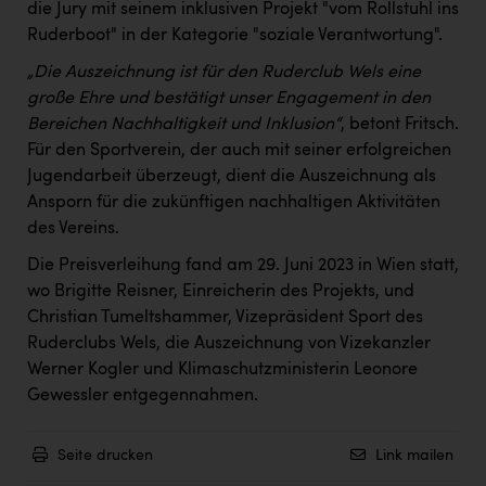
PEZ
die Jury mit seinem inklusiven Projekt "vom Rollstuhl ins
Ruderboot" in der Kategorie "soziale Verantwortung".
PÜSPÖK
„Die Auszeichnung ist für den Ruderclub Wels eine
REMAX
große Ehre und bestätigt unser Engagement in den
Bereichen Nachhaltigkeit und Inklusion“
, betont Fritsch.
RE/MAX Welcome
Für den Sportverein, der auch mit seiner erfolgreichen
Resch&Frisch
Jugendarbeit überzeugt, dient die Auszeichnung als
Ansporn für die zukünftigen nachhaltigen Aktivitäten
RUBBLE MASTER
des Vereins.
Ruderclub Wels
Die Preisverleihung fand am 29. Juni 2023 in Wien statt,
SCRI - Salzburg Cancer Research Institute
wo Brigitte Reisner, Einreicherin des Projekts, und
Christian Tumeltshammer, Vizepräsident Sport des
SCHMACHTL GmbH
Ruderclubs Wels, die Auszeichnung von Vizekanzler
Werner Kogler und Klimaschutzministerin Leonore
Schwingshandl - automation technology gmbh
Gewessler entgegennahmen.
Seher + Partner
Smurfit Westrock Nettingsdorf
Seite drucken
Link mailen