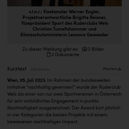
Doppler Gruppe
v.l.n.r.: Vizekanzler Werner Kogler,
ERLUS AG
Projektverantwortliche Brigitte Reisner,
Vizepräsident Sport des Ruderclubs Wels
everfield
Christian Tumeltshammer und
Klimaschutzministerin Leonore Gewessler
Firmenradl
Fristads Austria
Zu dieser Meldung gibt es:
2 Bilder
2 Dokumente
HIG Infomotion Group
IFE Austria GmbH
Kurztext
Plaintext
336 Zeichen
Immotech
Wien, 05. Juli 2023.
Im Rahmen der bundesweiten
Initiative "nachhaltig gewinnen!" wurde der Ruderclub
INTERSPAR
Wels als einer von nur zwei Sportvereinen in Österreich
INTERSPORT Austria
für sein vorbildliches Engagement in punkto
Nachhaltigkeit ausgezeichnet. Der Award kürt jährlich
Jesolo
in vier Kategorien die besten Projekte mit einem
Jane Goodall Institute Austria
bewiesenen nachhaltigen Impact.