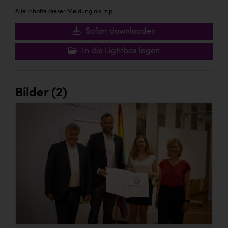
TCL
Alle Inhalte dieser Meldung als .zip:
TGW Logistics
Sofort downloaden
TRAILOMAT & Cycling Austria
In die Lightbox legen
VERITAS
Vier Diamanten
Bilder (2)
Vorlagenportal
Wir besiegen Krebs
Wirtschaftskammer OÖ
ZGONC
ZULuft - Zukunft Luft Austria
z.l.ö.
Österreichisches Hebammengremium