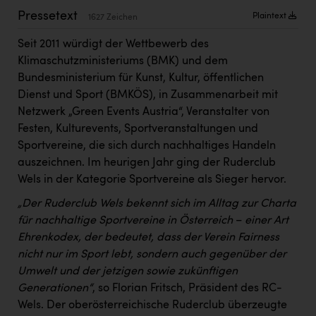
Kärcher
Pressetext
Plaintext
1627 Zeichen
Karin Liedl
Seit 2011 würdigt der Wettbewerb des
KEBA
Klimaschutzministeriums (BMK) und dem
Bundesministerium für Kunst, Kultur, öffentlichen
KIWI Kinderwunsch Institut Dr. Loimer
Dienst und Sport (BMKÖS), in Zusammenarbeit mit
Netzwerk „Green Events Austria“, Veranstalter von
KLIPP Frisör
Festen, Kulturevents, Sportveranstaltungen und
Kleider Bauer
Sportvereine, die sich durch nachhaltiges Handeln
auszeichnen. Im heurigen Jahr ging der Ruderclub
Kremsmüller Anlagenbau GmbH
Wels in der Kategorie Sportvereine als Sieger hervor.
Maximarkt
„Der Ruderclub Wels bekennt sich im Alltag zur Charta
Oldtimer Raststationen und Motorhotels
für nachhaltige Sportvereine in Österreich
–
einer Art
Ehrenkodex, der bedeutet, dass der Verein Fairness
Österreichischer Kachelofenverband
nicht nur im Sport lebt, sondern auch gegenüber der
Orlen
Umwelt und der jetzigen sowie zukünftigen
Generationen“
, so Florian Fritsch, Präsident des RC-
Passage Linz
Wels. Der oberösterreichische Ruderclub überzeugte