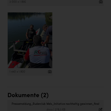
Wirtschaftskammer OÖ Energiehandel
3 000 x 1 856
Dopgas
kunden basics
kontakt
1 440 x 1 800
Dokumente (2)
Pressemeldung_Ruderclub Wels_Initiative nachhaltig gewinnen_final
.docx
|
278,3 KB