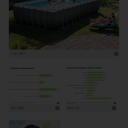
1 181 x 807
916 x 666
909 x 671