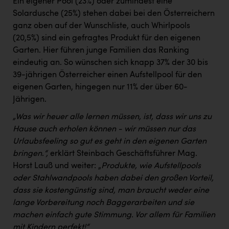
Ein eigener Pool (23%) oder zumindest eine
TCL
Solardusche (25%) stehen dabei bei den Österreichern
TGW Logistics
ganz oben auf der Wunschliste, auch Whirlpools
(20,5%) sind ein gefragtes Produkt für den eigenen
TRAILOMAT & Cycling Austria
Garten. Hier führen junge Familien das Ranking
VERITAS
eindeutig an. So wünschen sich knapp 37% der 30 bis
39-jährigen Österreicher einen Aufstellpool für den
Vier Diamanten
eigenen Garten, hingegen nur 11% der über 60-
Vorlagenportal
Jährigen.
Wir besiegen Krebs
„Was wir heuer alle lernen müssen, ist, dass wir uns zu
Hause auch erholen können - wir müssen nur das
Wirtschaftskammer OÖ
Urlaubsfeeling so gut es geht in den eigenen Garten
bringen
.
“,
erklärt Steinbach Geschäftsführer Mag.
ZGONC
Horst Lauß und weiter: „
Produkte, wie Aufstellpools
ZULuft - Zukunft Luft Austria
oder Stahlwandpools haben dabei den großen Vorteil,
dass sie kostengünstig sind, man braucht weder eine
z.l.ö.
lange Vorbereitung noch Baggerarbeiten und sie
Österreichisches Hebammengremium
machen einfach gute Stimmung. Vor allem für Familien
mit Kindern perfekt!“