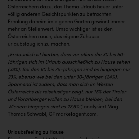
PEZ
Österreichern dazu, das Thema Urlaub heuer unter
PÜSPÖK
völlig anderen Gesichtspunkten zu betrachten.
Erholung daheim im eigenen Garten gewinnt immer
REMAX
mehr an Stellenwert. Umso wichtiger ist es den
Österreichern auch, das eigene Zuhause
RE/MAX Welcome
urlaubstauglich zu machen.
Resch&Frisch
„Erstaunlich ist hierbei, dass vor allem die 30 bis 50-
RUBBLE MASTER
Jährigen sich im Urlaub ausschließlich zu Hause sehen
(33%). Bei den 60 bis 75-Jährigen sind es hingegen nur
Ruderclub Wels
23%, ebenso wie bei den unter 30-Jährigen (24%).
SCRI - Salzburg Cancer Research Institute
Spannend ist zudem, dass man sich im Westen
Österreichs als reiselustiger zeigt, nur 18% der Tiroler
SCHMACHTL GmbH
und Vorarlberger wollen zu Hause bleiben, bei den
Schwingshandl - automation technology gmbh
Wienern hingegen sind es 27,6%!“,
analysiert Mag.
Thomas Schwabl, GF marketagent.com.
Seher + Partner
Smurfit Westrock Nettingsdorf
Urlaubsfeeling zu Hause