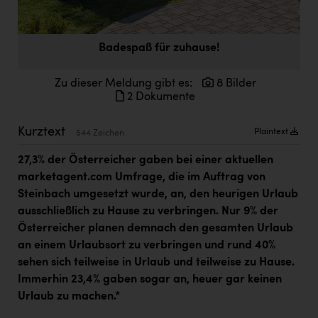
Doppler Gruppe
ERLUS AG
Badespaß für zuhause!
everfield
Zu dieser Meldung gibt es:
8 Bilder
Firmenradl
2 Dokumente
Fristads Austria
Kurztext
Plaintext
544 Zeichen
HIG Infomotion Group
27,3% der Österreicher gaben bei einer aktuellen
IFE Austria GmbH
marketagent.com Umfrage, die im Auftrag von
Steinbach umgesetzt wurde, an, den heurigen Urlaub
Immotech
ausschließlich zu Hause zu verbringen. Nur 9% der
INTERSPAR
Österreicher planen demnach den gesamten Urlaub
an einem Urlaubsort zu verbringen und rund 40%
INTERSPORT Austria
sehen sich teilweise in Urlaub und teilweise zu Hause.
Jesolo
Immerhin 23,4% gaben sogar an, heuer gar keinen
Urlaub zu machen.
*
Jane Goodall Institute Austria