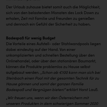
Wirtschaftskammer OÖ Energiehandel
Der Urlaub zuhause bietet somit auch die Möglichkeit,
Dopgas
sich von den belastenden Monaten des Lock Down zu
erholen, Zeit mit Familie und Freunden zu genießen
kunden basics
und dennoch ein Gefühl der Sicherheit zu haben
.
kontakt
Badespaß für wenig Budget
Die Vorteile eines Aufstell- oder Stahlwandpools liegen
dabei eindeutig auf der Hand. Von einer
unkomplizierten und schnellen Bestellung über den
Onlinehandel, oder über den stationären Baumarkt,
können die Produkte problemlos zu Hause selbst
aufgebaut werden. „
Schon ab
€100 kann man sich bei
Steinbach einen Pool mit der gesamten Technik für zu
Hause gönnen und somit der ganzen Familie
Badespaß und Vergnügen bieten!“
erklärt Horst Lauß.
„
Wir freuen uns, wenn wir den Österreichern mit
unseren Produkten in dem schwierigen Sommer 2020