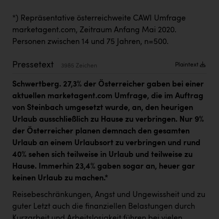
Kärcher
*)
Repräsentative österreichweite CAWI Umfrage
Karin Liedl
marketagent.com, Zeitraum Anfang Mai 2020.
Personen zwischen 14 und 75 Jahren, n=500.
KEBA
KIWI Kinderwunsch Institut Dr. Loimer
Pressetext
Plaintext
3985 Zeichen
KLIPP Frisör
Schwertberg. 27,3% der Österreicher gaben bei einer
aktuellen marketagent.com Umfrage, die im Auftrag
Kleider Bauer
von Steinbach umgesetzt wurde, an, den heurigen
Kremsmüller Anlagenbau GmbH
Urlaub ausschließlich zu Hause zu verbringen. Nur 9%
der Österreicher planen demnach den gesamten
Maximarkt
Urlaub an einem Urlaubsort zu verbringen und rund
Oldtimer Raststationen und Motorhotels
40% sehen sich teilweise in Urlaub und teilweise zu
Hause. Immerhin 23,4% gaben sogar an, heuer gar
Österreichischer Kachelofenverband
keinen Urlaub zu machen.
*
Orlen
Reisebeschränkungen, Angst und Ungewissheit und zu
Passage Linz
guter Letzt auch die finanziellen Belastungen durch
Kurzarbeit und Arbeitslosigkeit führen bei vielen