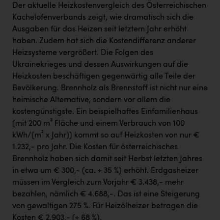
Wirtschaftskammer OÖ Energiehandel
Der aktuelle Heizkostenvergleich des Österreichischen
Kachelofenverbands zeigt, wie dramatisch sich die
Dopgas
Ausgaben für das Heizen seit letztem Jahr erhöht
kunden basics
haben. Zudem hat sich die Kostendifferenz anderer
Heizsysteme vergrößert. Die Folgen des
kontakt
Ukrainekrieges und dessen Auswirkungen auf die
Heizkosten beschäftigen gegenwärtig alle Teile der
Bevölkerung. Brennholz als Brennstoff ist nicht nur eine
heimische Alternative, sondern vor allem die
kostengünstigste. Ein beispielhaftes Einfamilienhaus
(mit 200 m² Fläche und einem Verbrauch von 100
kWh/(m² x Jahr)) kommt so auf Heizkosten von nur €
1.232,- pro Jahr. Die Kosten für österreichisches
Brennholz haben sich damit seit Herbst letzten Jahres
in etwa um € 300,- (ca. + 35 %) erhöht. Erdgasheizer
müssen im Vergleich zum Vorjahr € 3.438,- mehr
bezahlen, nämlich € 4.688,-. Das ist eine Steigerung
von gewaltigen 275 %. Für Heizölheizer betragen die
Kosten € 2.903,- (+ 68 %).