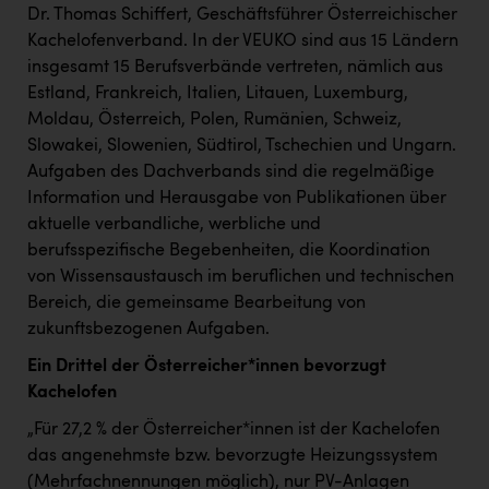
PEZ
Dr. Thomas Schiffert, Geschäftsführer Österreichischer
Kachelofenverband. In der VEUKO sind aus 15 Ländern
PÜSPÖK
insgesamt 15 Berufsverbände vertreten, nämlich aus
REMAX
Estland, Frankreich, Italien, Litauen, Luxemburg,
Moldau, Österreich, Polen, Rumänien, Schweiz,
RE/MAX Welcome
Slowakei, Slowenien, Südtirol, Tschechien und Ungarn.
Resch&Frisch
Aufgaben des Dachverbands sind die regelmäßige
Information und Herausgabe von Publikationen über
RUBBLE MASTER
aktuelle verbandliche, werbliche und
berufsspezifische Begebenheiten, die Koordination
Ruderclub Wels
von Wissensaustausch im beruflichen und technischen
SCRI - Salzburg Cancer Research Institute
Bereich, die gemeinsame Bearbeitung von
zukunftsbezogenen Aufgaben.
SCHMACHTL GmbH
Ein Drittel der Österreicher*innen bevorzugt
Schwingshandl - automation technology gmbh
Kachelofen
Seher + Partner
„Für 27,2 % der Österreicher*innen ist der Kachelofen
Smurfit Westrock Nettingsdorf
das angenehmste bzw. bevorzugte Heizungssystem
(Mehrfachnennungen möglich), nur PV-Anlagen