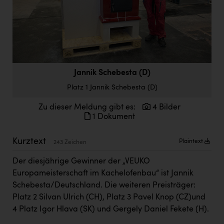
Doppler Gruppe
ERLUS AG
everfield
Firmenradl
Jannik Schebesta (D)
Fristads Austria
Platz 1 Jannik Schebesta (D)
HIG Infomotion Group
Zu dieser Meldung gibt es:
4 Bilder
1 Dokument
IFE Austria GmbH
Immotech
Kurztext
Plaintext
243 Zeichen
INTERSPAR
Der diesjährige Gewinner der „VEUKO
Europameisterschaft im Kachelofenbau“ ist Jannik
INTERSPORT Austria
Schebesta/Deutschland. Die weiteren Preisträger:
Jesolo
Platz 2 Silvan Ulrich (CH), Platz 3 Pavel Knop (CZ)und
4 Platz Igor Hlava (SK) und Gergely Daniel Fekete (H).
Jane Goodall Institute Austria