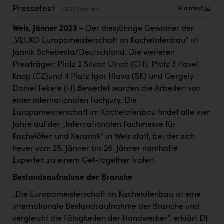
Kärcher
Pressetext
Plaintext
6532 Zeichen
Karin Liedl
Wels, Jänner 2023 –
Der diesjährige Gewinner der
„VEUKO Europameisterschaft im Kachelofenbau“ ist
KEBA
Jannik Schebesta/Deutschland. Die weiteren
KIWI Kinderwunsch Institut Dr. Loimer
Preisträger: Platz 2 Silvan Ulrich (CH), Platz 3 Pavel
Knop (CZ)und 4 Platz Igor Hlava (SK) und Gergely
KLIPP Frisör
Daniel Fekete (H).Bewertet wurden die Arbeiten von
Kleider Bauer
einer internationalen Fachjury. Die
Europameisterschaft im Kachelofenbau findet alle vier
Kremsmüller Anlagenbau GmbH
Jahre auf der „Internationalen Fachmesse für
Maximarkt
Kachelöfen und Keramik“ in Wels statt, bei der sich
heuer vom 25. Jänner bis 26. Jänner namhafte
Oldtimer Raststationen und Motorhotels
Experten zu einem Get-together trafen.
Österreichischer Kachelofenverband
Bestandsaufnahme der Branche
Orlen
„Die Europameisterschaft im Kachelofenbau ist eine
internationale Bestandsaufnahme der Branche und
Passage Linz
vergleicht die Fähigkeiten der Handwerker“, erklärt DI