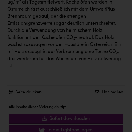
µg/m³ als Tagesmittelwert. Kachelöfen werden in
Österreich fast ausschließlich mit dem UmweltPlus
Brennraum gebaut, der die strengen
Emissionsgrenzwerte sogar deutlich unterschreitet.
Durch die Verwendung von heimischem Holz
funktioniert der Kachelofen CO
-neutral. Das Holz
2
wächst sozusagen vor der Haustüre in Österreich. Ein
3
m
Holz erzeugt in der Verbrennung eine Tonne CO
,
2
das wiederum für das Wachstum von Holz notwendig
ist.
Seite drucken
Link mailen
Alle Inhalte dieser Meldung als .zip:
Sofort downloaden
In die Lightbox legen