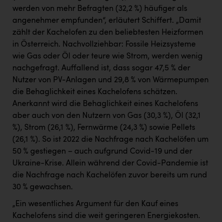
TCL
werden von mehr Befragten (32,2 %) häufiger als
TGW Logistics
angenehmer empfunden“, erläutert Schiffert. „Damit
zählt der Kachelofen zu den beliebtesten Heizformen
TRAILOMAT & Cycling Austria
in Österreich. Nachvollziehbar: Fossile Heizsysteme
wie Gas oder Öl oder teure wie Strom, werden wenig
VERITAS
nachgefragt. Auffallend ist, dass sogar 47,5 % der
Vier Diamanten
Nutzer von PV-Anlagen und 29,8 % von Wärmepumpen
die Behaglichkeit eines Kachelofens schätzen.
Vorlagenportal
Anerkannt wird die Behaglichkeit eines Kachelofens
Wir besiegen Krebs
aber auch von den Nutzern von Gas (30,3 %), Öl (32,1
%), Strom (26,1 %), Fernwärme (24,3 %) sowie Pellets
Wirtschaftskammer OÖ
(26,1 %). So ist 2022 die Nachfrage nach Kachelöfen um
ZGONC
50 % gestiegen – auch aufgrund Covid-19 und der
Ukraine-Krise. Allein während der Covid-Pandemie ist
ZULuft - Zukunft Luft Austria
die Nachfrage nach Kachelöfen zuvor bereits um rund
z.l.ö.
30 % gewachsen.
Österreichisches Hebammengremium
„Ein wesentliches Argument für den Kauf eines
Kachelofens sind die weit geringeren Energiekosten.