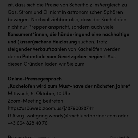
Kärcher
ist, dass sich die Preise von Scheitholz im Vergleich zu
Gas, Strom und Öl nicht in astronomischen Sphären
Karin Liedl
bewegen. Nachvollziehbar also, dass der Kachelofen
KEBA
nicht nur Prepper anspricht, sondern auch viele
Konsument*innen, die händeringend eine nachhaltige
KIWI Kinderwunsch Institut Dr. Loimer
und (krisen)sichere Heizlösung
suchen. Trotz
KLIPP Frisör
steigender Verkaufszahlen von Kachelöfen werden
deren
Potentiale vom Gesetzgeber negiert
. Aus
Kleider Bauer
diesen Gründen laden wir Sie zum
Kremsmüller Anlagenbau GmbH
Online-Pressegespräch
Maximarkt
„Kachelofen wird zum Must-have der nächsten Jahre“
Mittwoch, 5. Oktober, 10 Uhr
Oldtimer Raststationen und Motorhotels
Zoom-Meeting beitreten
Österreichischer Kachelofenverband
https://us06web.zoom.us/j/87900287411
U.A.w.g.
wolfgang.wendy@reichlundpartner.com
oder
Orlen
+43 664 828 40 76
Passage Linz