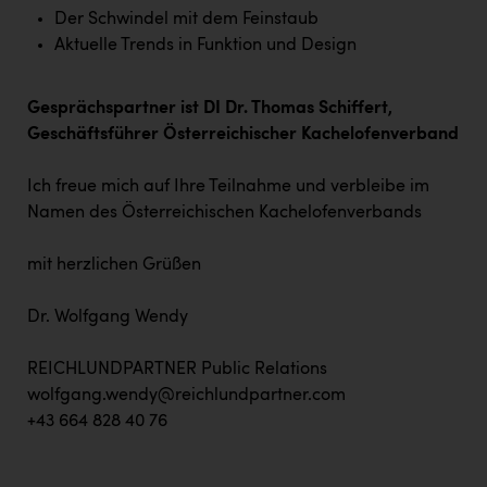
Wirtschaftskammer OÖ Energiehandel
Der Schwindel mit dem Feinstaub
Dopgas
Aktuelle Trends in Funktion und Design
kunden basics
Gesprächspartner ist DI Dr. Thomas Schiffert,
kontakt
Geschäftsführer Österreichischer Kachelofenverband
Ich freue mich auf Ihre Teilnahme und verbleibe im
Namen des Österreichischen Kachelofenverbands
mit herzlichen Grüßen
Dr. Wolfgang Wendy
REICHLUNDPARTNER Public Relations
wolfgang.wendy@reichlundpartner.com
+43 664 828 40 76