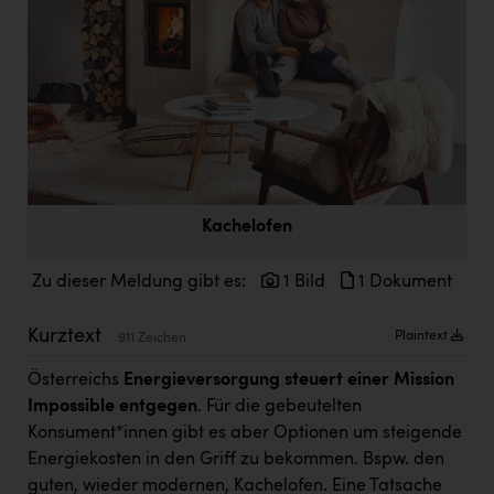
Doppler Gruppe
ERLUS AG
everfield
Firmenradl
Fristads Austria
HIG Infomotion Group
Kachelofen
IFE Austria GmbH
Zu dieser Meldung gibt es:
1 Bild
1 Dokument
Immotech
Kurztext
Plaintext
911 Zeichen
INTERSPAR
Österreichs
Energieversorgung steuert einer Mission
INTERSPORT Austria
Impossible entgegen
. Für die gebeutelten
Jesolo
Konsument*innen gibt es aber Optionen um steigende
Energiekosten in den Griff zu bekommen. Bspw. den
Jane Goodall Institute Austria
guten, wieder modernen, Kachelofen. Eine Tatsache