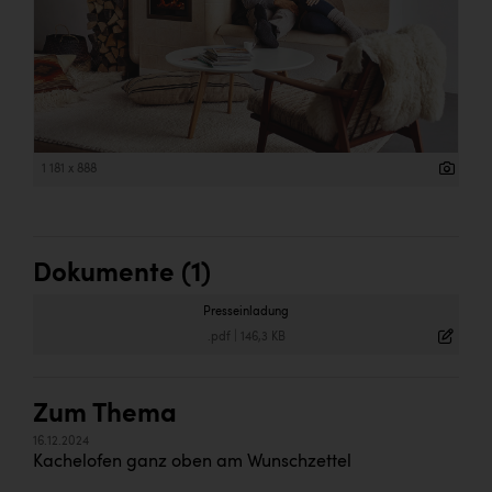
1 181 x 888
Dokumente (1)
Presseinladung
.pdf
|
146,3 KB
Zum Thema
16.12.2024
Kachelofen ganz oben am Wunschzettel