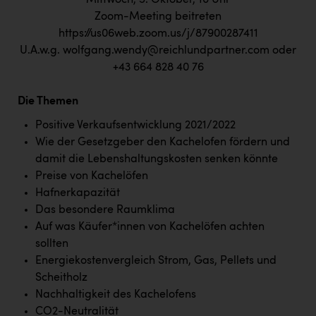
Mittwoch, 5. Oktober, 10 Uhr
TCL
Zoom-Meeting beitreten
TGW Logistics
https://us06web.zoom.us/j/87900287411
U.A.w.g.
wolfgang.wendy@reichlundpartner.com
oder
TRAILOMAT & Cycling Austria
+43 664 828 40 76
VERITAS
Die Themen
Vier Diamanten
Positive Verkaufsentwicklung 2021/2022
Vorlagenportal
Wie der Gesetzgeber den Kachelofen fördern und
damit die Lebenshaltungskosten senken könnte
Wir besiegen Krebs
Preise von Kachelöfen
Wirtschaftskammer OÖ
Hafnerkapazität
Das besondere Raumklima
ZGONC
Auf was Käufer*innen von Kachelöfen achten
ZULuft - Zukunft Luft Austria
sollten
Energiekostenvergleich Strom, Gas, Pellets und
z.l.ö.
Scheitholz
Österreichisches Hebammengremium
Nachhaltigkeit des Kachelofens
CO2-Neutralität