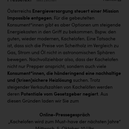
Pressetext
Plaintext
1883 Zeichen
PEZ
Österreichs
Energieversorgung steuert einer Mission
PÜSPÖK
Impossible entgegen
. Für die gebeutelten
REMAX
Konsument*innen gibt es aber Optionen um steigende
Energiekosten in den Griff zu bekommen. Bspw. den
RE/MAX Welcome
guten, wieder modernen, Kachelofen. Eine Tatsache
Resch&Frisch
ist, dass sich die Preise von Scheitholz im Vergleich zu
Gas, Strom und Öl nicht in astronomischen Sphären
RUBBLE MASTER
bewegen. Nachvollziehbar also, dass der Kachelofen
Ruderclub Wels
nicht nur Prepper anspricht, sondern auch viele
Konsument*innen, die händeringend eine nachhaltige
SCRI - Salzburg Cancer Research Institute
und (krisen)sichere Heizlösung
suchen. Trotz
steigender Verkaufszahlen von Kachelöfen werden
SCHMACHTL GmbH
deren
Potentiale vom Gesetzgeber negiert
. Aus
Schwingshandl - automation technology gmbh
diesen Gründen laden wir Sie zum
Seher + Partner
Online-Pressegespräch
Smurfit Westrock Nettingsdorf
„Kachelofen wird zum Must-have der nächsten Jahre“