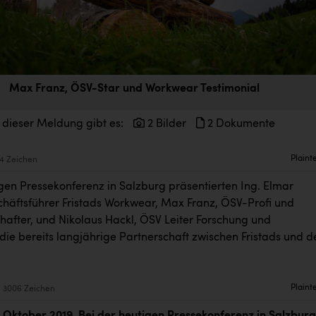
Max Franz, ÖSV-Star und Workwear Testimonial
 dieser Meldung gibt es:
2 Bilder
2 Dokumente
Plaint
4 Zeichen
igen Pressekonferenz in Salzburg präsentierten Ing. Elmar
chäftsführer Fristads Workwear, Max Franz, ÖSV-Profi und
after, und Nikolaus Hackl, ÖSV Leiter Forschung und
 die bereits langjährige Partnerschaft zwischen Fristads und 
Plaint
3006 Zeichen
. Oktober 2019. Bei der heutigen Pressekonferenz in Salzburg