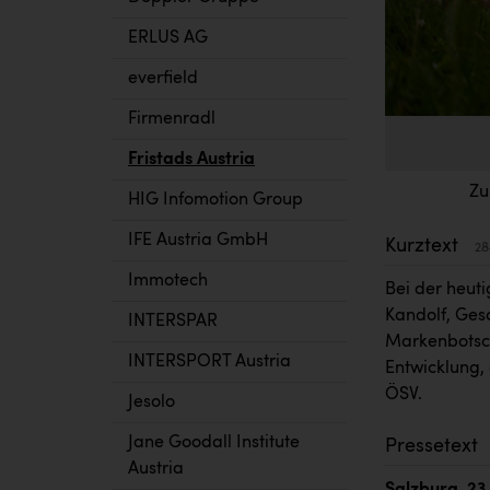
ERLUS AG
everfield
Firmenradl
Fristads Austria
Zu
HIG Infomotion Group
IFE Austria GmbH
Kurztext
28
Immotech
Bei der heut
Kandolf, Ges
INTERSPAR
Markenbotsch
INTERSPORT Austria
Entwicklung,
ÖSV.
Jesolo
Jane Goodall Institute
Pressetext
Austria
Salzburg, 23