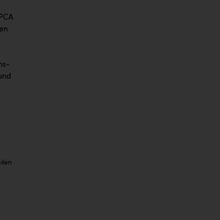
 PCA
ten
ns-
 und
ilen