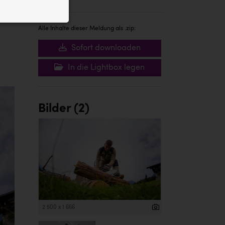
ID auf Ihrem
 der Website
Alle Inhalte dieser Meldung als .zip:
Sofort downloaden
In die Lightbox legen
Bilder (2)
2 500 x 1 666