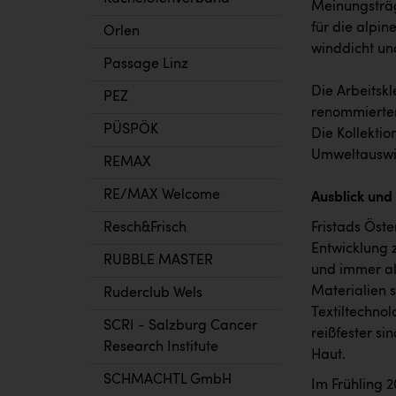
Meinungsträg
für die alpi
Orlen
winddicht und
Passage Linz
Die Arbeitsk
PEZ
renommierten
PÜSPÖK
Die Kollektio
Umweltauswir
REMAX
RE/MAX Welcome
Ausblick und
Fristads Öst
Resch&Frisch
Entwicklung 
RUBBLE MASTER
und immer al
Materialien s
Ruderclub Wels
Textiltechnol
SCRI - Salzburg Cancer
reißfester s
Research Institute
Haut.
SCHMACHTL GmbH
Im Frühling 