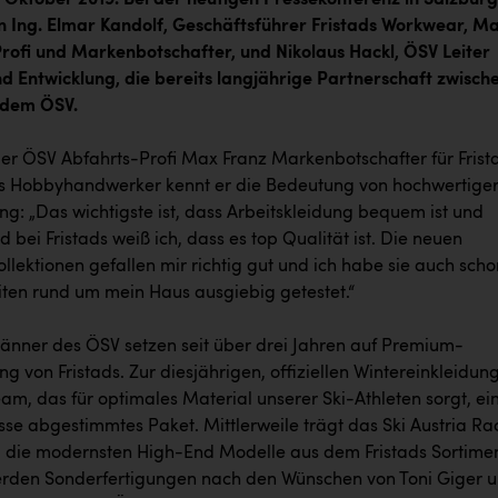
n Ing. Elmar Kandolf, Geschäftsführer Fristads Workwear, M
rofi und Markenbotschafter, und Nikolaus Hackl, ÖSV Leiter
d Entwicklung, die bereits langjährige Partnerschaft zwisch
 dem ÖSV.
 der ÖSV Abfahrts-Profi Max Franz Markenbotschafter für Frist
s Hobbyhandwerker kennt er die Bedeutung von hochwertige
ng: „Das wichtigste ist, dass Arbeitskleidung bequem ist und
d bei Fristads weiß ich, dass es top Qualität ist. Die neuen
ollektionen gefallen mir richtig gut und ich habe sie auch scho
iten rund um mein Haus ausgiebig getestet.“
änner des ÖSV setzen seit über drei Jahren auf Premium-
ng von Fristads. Zur diesjährigen, offiziellen Wintereinkleidun
eam, das für optimales Material unserer Ski-Athleten sorgt, ein
sse abgestimmtes Paket. Mittlerweile trägt das Ski Austria Ra
 die modernsten High-End Modelle aus dem Fristads Sortimen
erden Sonderfertigungen nach den Wünschen von Toni Giger 