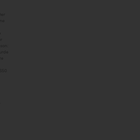
Der
ine
e
ur
son:
wurde
te
 650
.