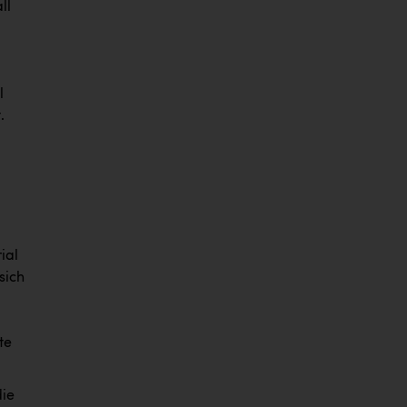
ll
l
.
ial
sich
te
die