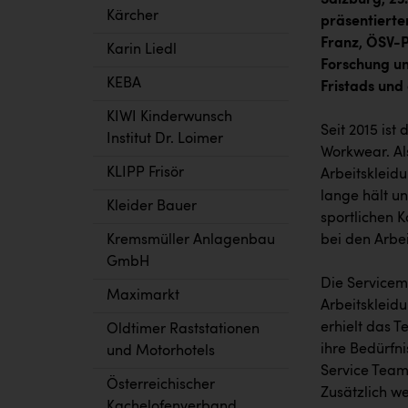
Kärcher
präsentierte
Franz, ÖSV-P
Karin Liedl
Forschung un
KEBA
Fristads und
KIWI Kinderwunsch
Seit 2015 ist
Institut Dr. Loimer
Workwear. Al
KLIPP Frisör
Arbeitskleidu
lange hält un
Kleider Bauer
sportlichen K
bei den Arbe
Kremsmüller Anlagenbau
GmbH
Die Servicem
Maximarkt
Arbeitskleidu
erhielt das T
Oldtimer Raststationen
ihre Bedürfni
und Motorhotels
Service Team
Österreichischer
Zusätzlich w
Kachelofenverband