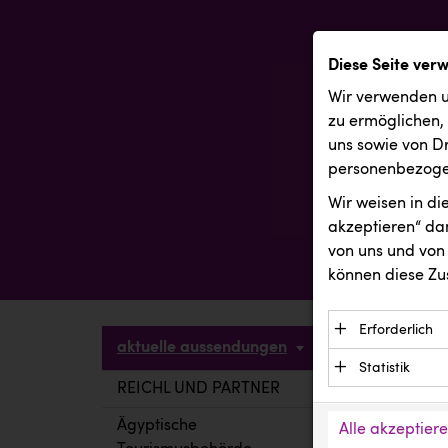
Diese Seite ver
Wir verwenden u
zu ermöglichen,
uns sowie von Dr
personenbezogen
Wir weisen in d
akzeptieren“ dam
von uns und von 
können diese Zu
Erforderlich
aktuelle aussendungen
Essenzielle C
Statistik
Funktion der 
REICHL UND PARTNER
aktuelle a
Statistik Cook
Daten und wer
verstehen, wi
Ägyptische
Alle akzeptier
Anbieter: Eigentü