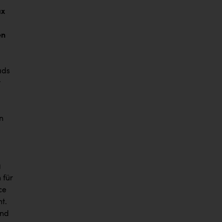
ax
en
ads
r
n
g
 für
ce
t.
und