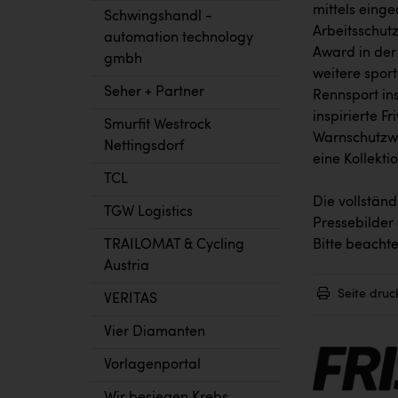
mittels eing
Schwingshandl -
Arbeitsschutz
automation technology
Award in der 
gmbh
weitere sport
Seher + Partner
Rennsport ins
inspirierte F
Smurfit Westrock
Warnschutzwe
Nettingsdorf
eine Kollekti
TCL
Die vollstän
TGW Logistics
Pressebilder
Bitte beachte
TRAILOMAT & Cycling
Austria
Seite druc
VERITAS
Vier Diamanten
Vorlagenportal