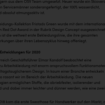
ern aus dem ÖSV Team umgesetzt. Heuer wurde ein Skiovera
nen Servicemänner sonderangefertigt, der 100% wasserdicht,
 absolut atmungsaktiv ist.
leidungs-Kollektion Fristads Green wurde mit dem internationa
 Red Dot Award in der Rubrik Design Concept ausgezeichnet
n ist die weltweit erste Bekleidungslinie, die ihre gesamten
kungen über ihren Lebenszyklus hinweg offenlegt.
 Entwicklungen für 2020
erreich Geschäftsführer Elmar Kandolf beobachtet eine
zu Arbeitskleidung mit enorm anspruchsvollem Funktionsmater
ltagstauglicherem Design. In kaum einer Branche entwickeln 
o rasant wir im Bereich der Arbeitskleidung. Die neuen
ogien ermöglichen Stoffe, die abriebfester, isolierender und
ind und dabei immer leichter und dünner werden, wie eine zwei
2018 kam die erste Sweathose für Handwerker auf den Markt, 