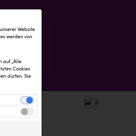
 unserer Website
ies werden von
 auf „Alle
etzten Cookies
en dürfen. Sie
0
einwandfreie
nbezogenen
n uns zu