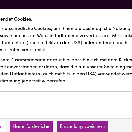
wendet Cookies.
nterschiedliche Cookies, um Ihnen die best­mögliche Nutzung
 sowie um unsere Website fortlaufend zu verbessern. Mit Cook
ittanbietern (auch mit Sitz in den USA) unter anderem auch
e Daten verarbeitet.
iesem Zusammenhang darauf hin, dass Sie sich mit dem Klicken
it ein­ver­standen erklären, dass die auf unserer Seite einges
den Drittanbietern (auch mit Sitz in den USA) verwendet werd
stimmung jederzeit widerrufen.
ookies ermöglichen grundlegende Funktionen und sind für die 
Website erforderlich. Diese Cookies speichern keine persone
ussendungen
Fristads Austria
ies erfassen Informationen anonym. Diese Informationen helfe
den an keine Dritten übermittelt.
e unsere Besucher unsere Website nutzen.
en
Nur erforderliche
Einstellung speichern
mer der Website (Erstanbieter)