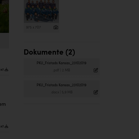
975 x 707
Dokumente (2)
PKU_Fristads Kansas_23102019
ext
.pdf
|
2 MB
PKU_Fristads Kansas_23102019
.docx
|
5,9 MB
dem
ext