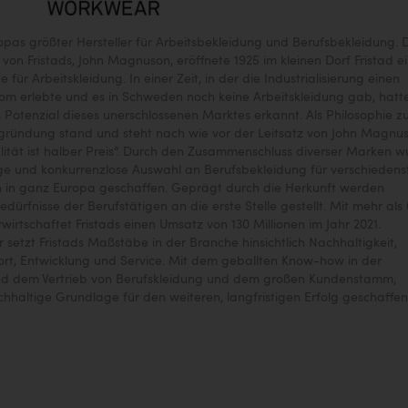
uropas größter Hersteller für Arbeitsbekleidung und Berufsbekleidung. 
von Fristads, John Magnuson, eröffnete 1925 im kleinen Dorf Fristad e
e für Arbeitskleidung. In einer Zeit, in der die Industrialisierung einen
m erlebte und es in Schweden noch keine Arbeitskleidung gab, hatt
otenzial dieses unerschlossenen Marktes erkannt. Als Philosophie z
ründung stand und steht nach wie vor der Leitsatz von John Magnus
ität ist halber Preis“. Durch den Zusammenschluss diverser Marken 
ige und konkurrenzlose Auswahl an Berufsbekleidung für verschiedens
 in ganz Europa geschaffen. Geprägt durch die Herkunft werden
edürfnisse der Berufstätigen an die erste Stelle gestellt. Mit mehr als
wirtschaftet Fristads einen Umsatz von 130 Millionen im Jahr 2021.
r setzt Fristads Maßstäbe in der Branche hinsichtlich Nachhaltigkeit,
ort, Entwicklung und Service. Mit dem geballten Know-how in der
nd dem Vertrieb von Berufskleidung und dem großen Kundenstamm,
hhaltige Grundlage für den weiteren, langfristigen Erfolg geschaffen