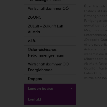
Wir besiegen Krebs
Über Fristads
Wirtschaftskammer OÖ
Fristads ist E
Firmengründer 
ZGONC
Fertigungsstätt
gewaltigen Boo
ZULuft - Zukunft Luft
Magnuson das P
Austria
Unternehmensg
„Doppelte Qual
z.l.ö.
eine einzigart
Anforderungen
Österreichisches
weiterhin die B
Hebammengremium
Mitarbeitern er
Als Marktführe
Wirtschaftskammer OÖ
Qualität, Komf
Energiehandel
Entwicklung u
wurde eine nac
Dopgas
kunden basics
kontakt