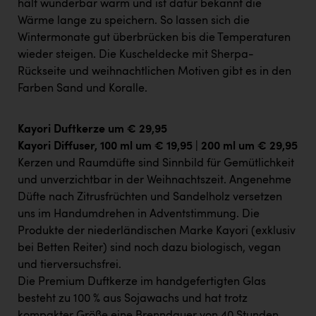
TCL
hält wunderbar warm und ist dafür bekannt die
Wärme lange zu speichern. So lassen sich die
TGW Logistics
Wintermonate gut überbrücken bis die Temperaturen
wieder steigen. Die Kuscheldecke mit Sherpa-
TRAILOMAT & Cycling Austria
Rückseite und weihnachtlichen Motiven gibt es in den
VERITAS
Farben Sand und Koralle.
Vier Diamanten
Kayori Duftkerze um € 29,95
Vorlagenportal
Kayori Diffuser, 100 ml um € 19,95 | 200 ml um € 29,95
Wir besiegen Krebs
Kerzen und Raumdüfte sind Sinnbild für Gemütlichkeit
und unverzichtbar in der Weihnachtszeit. Angenehme
Wirtschaftskammer OÖ
Düfte nach Zitrusfrüchten und Sandelholz versetzen
ZGONC
uns im Handumdrehen in Adventstimmung. Die
Produkte der niederländischen Marke Kayori (exklusiv
ZULuft - Zukunft Luft Austria
bei Betten Reiter) sind noch dazu biologisch, vegan
z.l.ö.
und tierversuchsfrei.
Die Premium Duftkerze im handgefertigten Glas
Österreichisches Hebammengremium
besteht zu 100 % aus Sojawachs und hat trotz