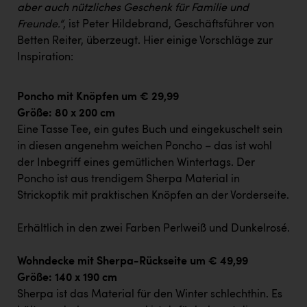
PEZ
aber auch nützliches Geschenk für Familie und
Freunde.“
, ist Peter Hildebrand, Geschäftsführer von
PÜSPÖK
Betten Reiter, überzeugt. Hier einige Vorschläge zur
REMAX
Inspiration:
RE/MAX Welcome
Poncho mit Knöpfen um € 29,99
Resch&Frisch
Größe: 80 x 200 cm
Eine Tasse Tee, ein gutes Buch und eingekuschelt sein
RUBBLE MASTER
in diesen angenehm weichen Poncho – das ist wohl
Ruderclub Wels
der Inbegriff eines gemütlichen Wintertags. Der
Poncho ist aus trendigem Sherpa Material in
SCRI - Salzburg Cancer Research Institute
Strickoptik mit praktischen Knöpfen an der Vorderseite.
SCHMACHTL GmbH
Erhältlich in den zwei Farben Perlweiß und Dunkelrosé.
Schwingshandl - automation technology gmbh
Seher + Partner
Wohndecke mit Sherpa-Rückseite um € 49,99
Größe: 140 x 190 cm
Smurfit Westrock Nettingsdorf
Sherpa ist das Material für den Winter schlechthin. Es