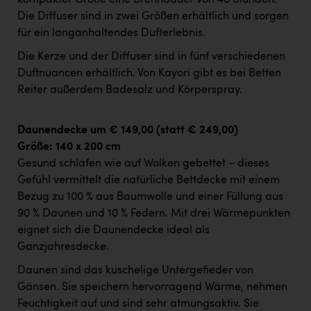
kompakter Größe eine Brenndauer von 40 Stunden.
Wirtschaftskammer OÖ Energiehandel
Die Diffuser sind in zwei Größen erhältlich und sorgen
Dopgas
für ein langanhaltendes Dufterlebnis.
kunden basics
Die Kerze und der Diffuser sind in fünf verschiedenen
Duftnuancen erhältlich. Von Kayori gibt es bei Betten
kontakt
Reiter außerdem Badesalz und Körperspray.
Daunendecke um € 149,00 (statt € 249,00)
Größe: 140 x 200 cm
Gesund schlafen wie auf Wolken gebettet – dieses
Gefühl vermittelt die natürliche Bettdecke mit einem
Bezug zu 100 % aus Baumwolle und einer Füllung aus
90 % Daunen und 10 % Federn. Mit drei Wärmepunkten
eignet sich die Daunendecke ideal als
Ganzjahresdecke.
Daunen sind das kuschelige Untergefieder von
Gänsen. Sie speichern hervorragend Wärme, nehmen
Feuchtigkeit auf und sind sehr atmungsaktiv. Sie