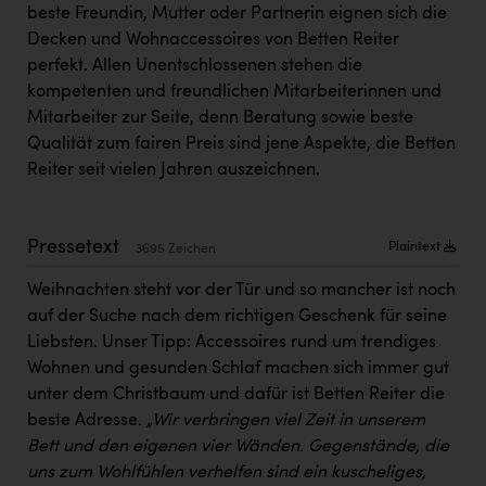
Kärcher
beste Freundin, Mutter oder Partnerin eignen sich die
Decken und Wohnaccessoires von Betten Reiter
Karin Liedl
perfekt. Allen Unentschlossenen stehen die
kompetenten und freundlichen Mitarbeiterinnen und
KEBA
Mitarbeiter zur Seite, denn Beratung sowie beste
KIWI Kinderwunsch Institut Dr. Loimer
Qualität zum fairen Preis sind jene Aspekte, die Betten
Reiter seit vielen Jahren auszeichnen.
KLIPP Frisör
Kleider Bauer
Pressetext
Plaintext
3695 Zeichen
Kremsmüller Anlagenbau GmbH
Weihnachten steht vor der Tür und so mancher ist noch
Maximarkt
auf der Suche nach dem richtigen Geschenk für seine
Oldtimer Raststationen und Motorhotels
Liebsten. Unser Tipp: Accessoires rund um trendiges
Wohnen und gesunden Schlaf machen sich immer gut
Österreichischer Kachelofenverband
unter dem Christbaum und dafür ist Betten Reiter die
Orlen
beste Adresse
. „Wir verbringen viel Zeit in unserem
Bett und den eigenen vier Wänden. Gegenstände, die
Passage Linz
uns zum Wohlfühlen verhelfen sind ein kuscheliges,