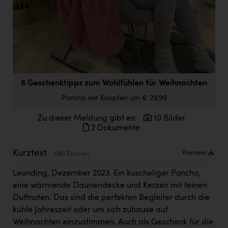
Doppler Gruppe
ERLUS AG
everfield
Firmenradl
6 Geschenktipps zum Wohlfühlen für Weihnachten
Fristads Austria
Poncho mit Knöpfen um € 29,99
HIG Infomotion Group
Zu dieser Meldung gibt es:
10 Bilder
IFE Austria GmbH
2 Dokumente
Immotech
Kurztext
Plaintext
580 Zeichen
INTERSPAR
Leonding, Dezember 2023. Ein kuscheliger Poncho,
INTERSPORT Austria
eine wärmende Daunendecke und Kerzen mit feinen
Jesolo
Duftnoten. Das sind die perfekten Begleiter durch die
kühle Jahreszeit oder um sich zuhause auf
Jane Goodall Institute Austria
Weihnachten einzustimmen. Auch als Geschenk für die