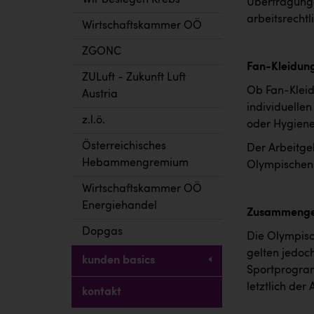
Wir besiegen Krebs
Übertragunge
arbeitsrecht
Wirtschaftskammer OÖ
ZGONC
Fan-Kleidung
ZULuft - Zukunft Luft
Ob Fan-Kleid
Austria
individuellen
z.l.ö.
oder Hygiener
Österreichisches
Der Arbeitge
Hebammengremium
Olympischen 
Wirtschaftskammer OÖ
Energiehandel
Zusammenge
Dopgas
Die Olympisch
gelten jedoch
kunden basics
Sportprogram
letztlich der
kontakt