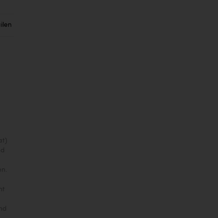
ilen
at)
nd
en.
ht
und