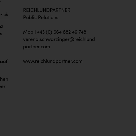
?
REICHLUNDPARTNER
ext
Public Relations
nz
Mobil +43 (0) 664 882 49 748
s
verena.schwarzinger@reichlund
partner.com
www.reichlundpartner.com
 auf
chen
ber