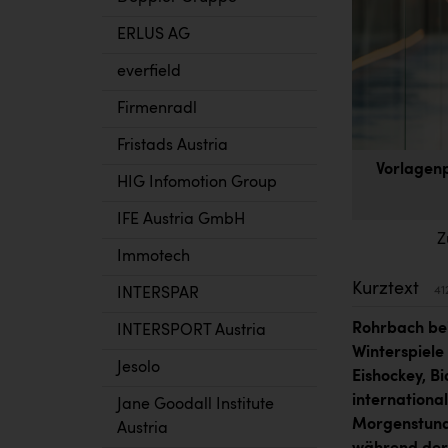
ERLUS AG
everfield
Firmenradl
Fristads Austria
Vorlagenp
HIG Infomotion Group
IFE Austria GmbH
Z
Immotech
Kurztext
41
INTERSPAR
Rohrbach bei
INTERSPORT Austria
Winterspiele
Jesolo
Eishockey, B
internationa
Jane Goodall Institute
Morgenstunde
Austria