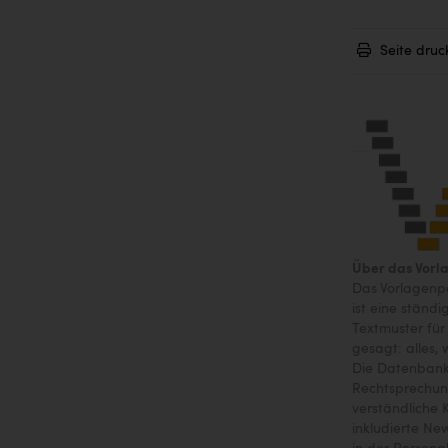
Seite druc
Über das Vorl
Das Vorlagenpo
ist eine ständ
Textmuster für
gesagt: alles, 
Die Datenbank 
Rechtsprechung
verständliche 
inkludierte Ne