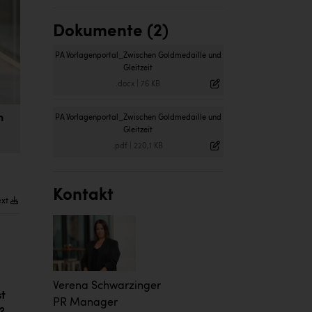
Dokumente (2)
PA Vorlagenportal_Zwischen Goldmedaille und
Gleitzeit
.docx
|
76 KB
n
PA Vorlagenportal_Zwischen Goldmedaille und
Gleitzeit
.pdf
|
220,1 KB
Kontakt
ext
Verena Schwarzinger
st
PR Manager