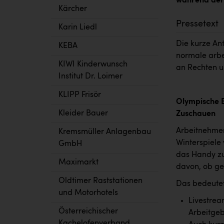
während der 
Kärcher
Pressetext
Karin Liedl
Die kurze An
KEBA
normale arbei
KIWI Kinderwunsch
an Rechten u
Institut Dr. Loimer
KLIPP Frisör
Olympische B
Kleider Bauer
Zuschauen
Arbeitnehmer
Kremsmüller Anlagenbau
Winterspiele
GmbH
das Handy zu 
Maximarkt
davon, ob ger
Oldtimer Raststationen
Das bedeutet
und Motorhotels
Livestre
Österreichischer
Arbeitgeb
Kachelofenverband