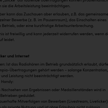
e „Blicke“ auf laufende Übertragungen können problematisch
n sie die Arbeitsleistung beeinträchtigen.
ber kann das Zuschauen aber erlauben, z.B. das gemeinsam
nzelner Bewerbe (z. B. im Pausenraum), das Einschalten eines
 Betrieb, oder eine kurzfristige Arbeitsunterbrechung.
is ist freiwillig und kann jederzeit widerrufen werden, wenn d
f leidet.
cker und Internet
en: Ist das Radiohören im Betrieb grundsätzlich erlaubt, dürf
mpia-Übertragungen gehört werden – solange Konzentration,
t und Leistung nicht beeinträchtigt werden.
& Handy:
s Nachsehen von Ergebnissen oder Medaillenständen wird in
 Betrieben geduldet.
uerhafte Mitverfolgen von Bewerben (Livestream, Liveticker) 
 als private Nutzung und ist ohne Erlaubnis nicht zulässig.