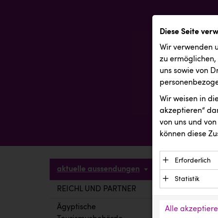
Diese Seite ver
Wir verwenden u
zu ermöglichen,
uns sowie von Dr
personenbezogen
Wir weisen in d
akzeptieren“ dam
von uns und von 
können diese Zu
Erforderlich
aktuelle aussendungen
Essenzielle C
Statistik
Funktion der 
REICHL UND PARTNER
aktuelle a
Statistik Cook
Daten und wer
verstehen, wi
Ägyptische
Alle akzeptier
Anbieter: Eigentü