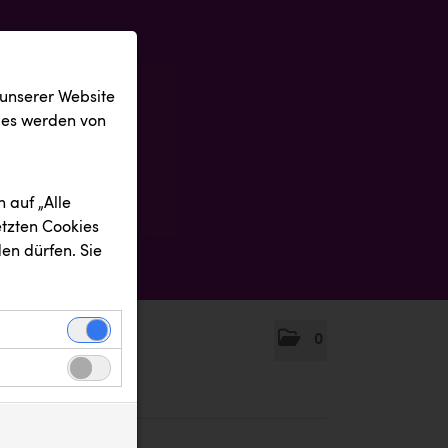
 unserer Website
ies werden von
 auf „Alle
etzten Cookies
en dürfen. Sie
0
einwandfreie
nbezogenen
n uns zu