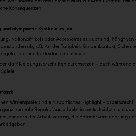
n. Wer übermüdet oder alkoholisiert zur Arbeit kommt, riskier
liche Konsequenzen.
 und olympische Symbole im Job
ung, Nationaltrikots oder Accessoires erlaubt sind, hängt von
 Umständen ab, z.B. Art der Tätigkeit, Kundenkontakt, Sicherhe
egeln, internen Bekleidungsrichtlinien.
ber darf Kleidungsvorschriften durchsetzen – auch während d
Spiele.
fasst:
en Winterspiele sind ein sportliches Highlight – arbeitsrechtl
 ganz normale Regeln. Was erlaubt ist, entscheidet nicht das
m, sondern der Arbeitsvertrag, die Betriebsvereinbarung un
 Arbeitgeber.