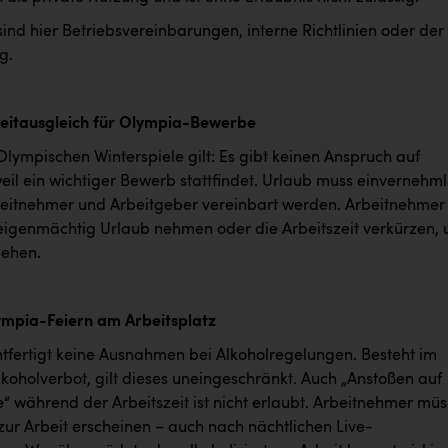
ind hier Betriebsvereinbarungen, interne Richtlinien oder der
g.
eitausgleich für Olympia-Bewerbe
Olympischen Winterspiele gilt: Es gibt keinen Anspruch auf
eil ein wichtiger Bewerb stattfindet. Urlaub muss einvernehml
eitnehmer und Arbeitgeber vereinbart werden. Arbeitnehmer
 eigenmächtig Urlaub nehmen oder die Arbeitszeit verkürzen,
sehen.
ympia-Feiern am Arbeitsplatz
tfertigt keine Ausnahmen bei Alkoholregelungen. Besteht im
lkoholverbot, gilt dieses uneingeschränkt. Auch „Anstoßen auf
“ während der Arbeitszeit ist nicht erlaubt. Arbeitnehmer mü
zur Arbeit erscheinen – auch nach nächtlichen Live-