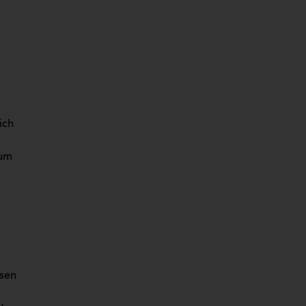
ich
 um
ssen