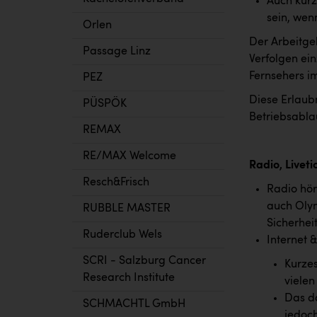
Auch kurz
sein, wen
Orlen
Der Arbeitge
Passage Linz
Verfolgen ei
Fernsehers im
PEZ
Diese Erlaubn
PÜSPÖK
Betriebsablau
REMAX
RE/MAX Welcome
Radio, Liveti
Resch&Frisch
Radio hör
auch Oly
RUBBLE MASTER
Sicherhei
Ruderclub Wels
Internet 
SCRI - Salzburg Cancer
Kurze
Research Institute
vielen
Das da
SCHMACHTL GmbH
jedoch