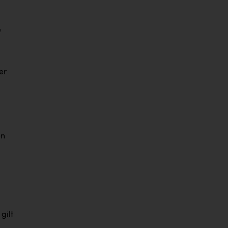
e
er
en
gilt