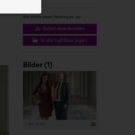
ID auf Ihrem
 der Website
Alle Inhalte dieser Meldung als .zip:
Sofort downloaden
In die Lightbox legen
t
Bilder (1)
7 952 x 5 304