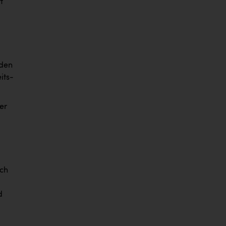
t
 den
its-
er
ich
d