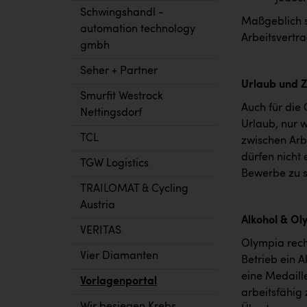
Schwingshandl -
Maßgeblich s
automation technology
Arbeitsvertra
gmbh
Seher + Partner
Urlaub und Z
Smurfit Westrock
Auch für die 
Nettingsdorf
Urlaub, nur w
TCL
zwischen Arb
dürfen nicht
TGW Logistics
Bewerbe zu 
TRAILOMAT & Cycling
Austria
Alkohol & Ol
VERITAS
Olympia rech
Vier Diamanten
Betrieb ein A
eine Medaille
Vorlagenportal
arbeitsfähig 