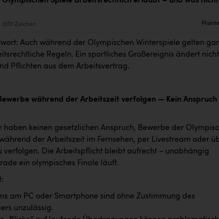
Olympischen Spiele arbeitsrechtlich erlaubt – und was nicht
Plaint
3301 Zeichen
twort: Auch während der Olympischen Winterspiele gelten ga
tsrechtliche Regeln. Ein sportliches Großereignis ändert nicht
nd Pflichten aus dem Arbeitsvertrag.
ewerbe während der Arbeitszeit verfolgen — Kein Anspruch
 haben keinen gesetzlichen Anspruch, Bewerbe der Olympis
 während der Arbeitszeit im Fernsehen, per Livestream oder ü
verfolgen. Die Arbeitspflicht bleibt aufrecht – unabhängig
ade ein olympisches Finale läuft.
:
ams am PC oder Smartphone sind ohne Zustimmung des
ers unzulässig.