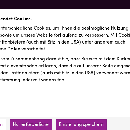
wendet Cookies.
nterschiedliche Cookies, um Ihnen die best­mögliche Nutzung
 sowie um unsere Website fortlaufend zu verbessern. Mit Cook
ittanbietern (auch mit Sitz in den USA) unter anderem auch
e Daten verarbeitet.
iesem Zusammenhang darauf hin, dass Sie sich mit dem Klicken
it ein­ver­standen erklären, dass die auf unserer Seite einges
den Drittanbietern (auch mit Sitz in den USA) verwendet werd
stimmung jederzeit widerrufen.
ookies ermöglichen grundlegende Funktionen und sind für die 
Website erforderlich. Diese Cookies speichern keine persone
ussendungen
Vorlagenportal
ies erfassen Informationen anonym. Diese Informationen helfe
den an keine Dritten übermittelt.
e unsere Besucher unsere Website nutzen.
en
Nur erforderliche
Einstellung speichern
mer der Website (Erstanbieter)