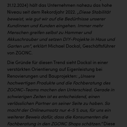
PEZ
31.12.2024) hält das Unternehmen nahezu das hohe
Niveau seit dem Rekordjahr 2022.
„Diese Stabilität
PÜSPÖK
beweist, wie gut wir auf die Bedürfnisse unserer
REMAX
Kundinnen und Kunden eingehen. Immer mehr
Menschen greifen selbst zu Hammer und
RE/MAX Welcome
Akkuschrauber und setzen DIY-Projekte in Haus und
Resch&Frisch
Garten um“
, erklärt Michael Dockal, Geschäftsführer
von ZGONC.
RUBBLE MASTER
Die Gründe für diesen Trend sieht Dockal in einer
Ruderclub Wels
verstärkten Orientierung auf Eigenleistung bei
SCRI - Salzburg Cancer Research Institute
Renovierungen und Bauprojekten:
„Unsere
hochwertigen Produkte und die Fachberatung des
SCHMACHTL GmbH
ZGONC-Teams machen den Unterschied. Gerade in
Schwingshandl - automation technology gmbh
schwierigen Zeiten ist es entscheidend, einen
verlässlichen Partner an seiner Seite zu haben. So
Seher + Partner
macht der Onlineumsatz nur 4-5 % aus, für uns ein
weiterer Beweis dafür, dass die Konsumenten die
Smurfit Westrock Nettingsdorf
Fachberatung in den ZGONC Shops schätzen.“
Diese