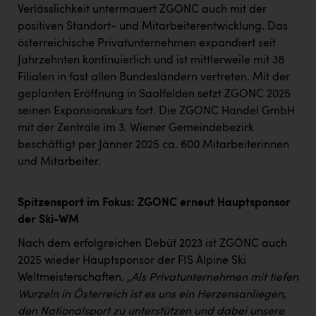
TCL
Verlässlichkeit untermauert ZGONC auch mit der
positiven Standort- und Mitarbeiterentwicklung. Das
TGW Logistics
österreichische Privatunternehmen expandiert seit
TRAILOMAT & Cycling Austria
Jahrzehnten kontinuierlich und ist mittlerweile mit 38
Filialen in fast allen Bundesländern vertreten. Mit der
VERITAS
geplanten Eröffnung in Saalfelden setzt ZGONC 2025
Vier Diamanten
seinen Expansionskurs fort. Die ZGONC Handel GmbH
mit der Zentrale im 3. Wiener Gemeindebezirk
Vorlagenportal
beschäftigt per Jänner 2025 ca. 600 Mitarbeiterinnen
Wir besiegen Krebs
und Mitarbeiter.
Wirtschaftskammer OÖ
Spitzensport im Fokus: ZGONC erneut Hauptsponsor
ZGONC
der Ski-WM
ZULuft - Zukunft Luft Austria
Nach dem erfolgreichen Debüt 2023 ist ZGONC auch
2025 wieder Hauptsponsor der FIS Alpine Ski
z.l.ö.
Weltmeisterschaften.
„Als Privatunternehmen mit tiefen
Österreichisches Hebammengremium
Wurzeln in Österreich ist es uns ein Herzensanliegen,
den Nationalsport zu unterstützen und dabei unsere