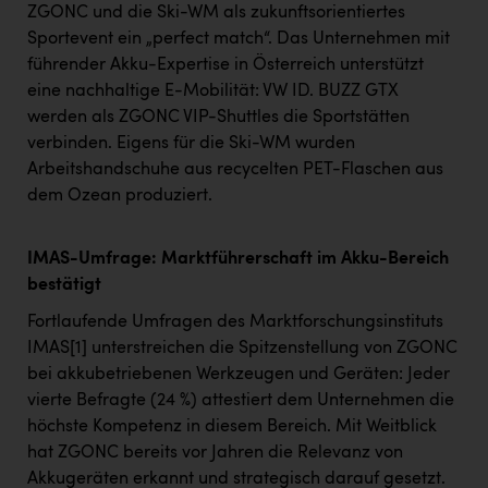
ZGONC und die Ski-WM als zukunftsorientiertes
Sportevent ein „perfect match“. Das Unternehmen mit
führender Akku-Expertise in Österreich unterstützt
eine nachhaltige E-Mobilität: VW ID. BUZZ GTX
werden als ZGONC VIP-Shuttles die Sportstätten
verbinden. Eigens für die Ski-WM wurden
Arbeitshandschuhe aus recycelten PET-Flaschen aus
dem Ozean produziert.
IMAS-Umfrage: Marktführerschaft im Akku-Bereich
bestätigt
Fortlaufende Umfragen des Marktforschungsinstituts
IMAS
[1]
unterstreichen die Spitzenstellung von ZGONC
bei akkubetriebenen Werkzeugen und Geräten: Jeder
vierte Befragte (24 %) attestiert dem Unternehmen die
höchste Kompetenz in diesem Bereich. Mit Weitblick
hat ZGONC bereits vor Jahren die Relevanz von
Akkugeräten erkannt und strategisch darauf gesetzt.