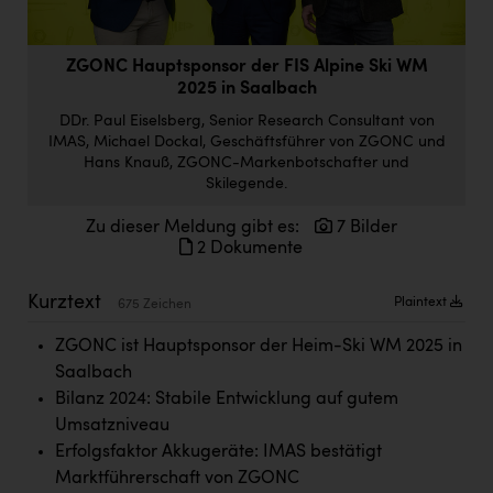
Doppler Gruppe
ERLUS AG
ZGONC Hauptsponsor der FIS Alpine Ski WM
2025 in Saalbach
everfield
DDr. Paul Eiselsberg, Senior Research Consultant von
Firmenradl
IMAS, Michael Dockal, Geschäftsführer von ZGONC und
Hans Knauß, ZGONC-Markenbotschafter und
Fristads Austria
Skilegende.
HIG Infomotion Group
Zu dieser Meldung gibt es:
7 Bilder
2 Dokumente
IFE Austria GmbH
Kurztext
Immotech
Plaintext
675 Zeichen
INTERSPAR
ZGONC ist Hauptsponsor der Heim-Ski WM 2025 in
Saalbach
INTERSPORT Austria
Bilanz 2024: Stabile Entwicklung auf gutem
Jesolo
Umsatzniveau
Erfolgsfaktor Akkugeräte: IMAS bestätigt
Jane Goodall Institute Austria
Marktführerschaft von ZGONC