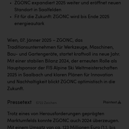
ZGONC expandiert 2025 weiter und eröffnet neuen
Kärcher
Standort in Saalfelden
Karin Liedl
Fit für die Zukunft: ZGONC wird bis Ende 2025
energieautark
KEBA
KIWI Kinderwunsch Institut Dr. Loimer
Wien, 07. Jänner 2025 – ZGONC, das
KLIPP Frisör
Traditionsunternehmen für Werkzeuge, Maschinen,
Bau- und Gartengeräte, startet kraftvoll ins neue Jahr.
Kleider Bauer
Mit einer stabilen Bilanz 2024, der erneuten Rolle als
Kremsmüller Anlagenbau GmbH
Hauptsponsor der FIS Alpine Ski Weltmeisterschaften
2025 in Saalbach und klaren Plänen für Innovation
Maximarkt
und Nachhaltigkeit blickt ZGONC optimistisch in die
Oldtimer Raststationen und Motorhotels
Zukunft.
Österreichischer Kachelofenverband
Pressetext
Plaintext
6722 Zeichen
Orlen
Trotz eines von Herausforderungen geprägten
Passage Linz
Marktumfelds konnte ZGONC auch 2024 überzeugen.
Mit einem Umsatz von ca. 123 Millionen Euro (1.1. bis