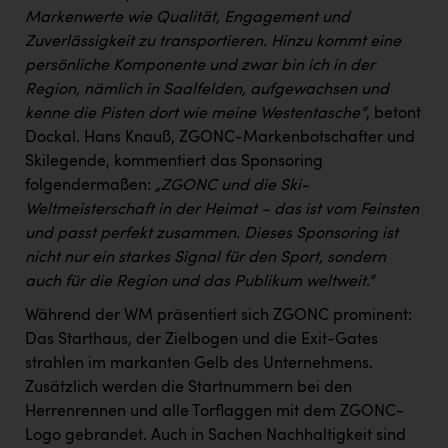
Wirtschaftskammer OÖ Energiehandel
Markenwerte wie Qualität, Engagement und
Dopgas
Zuverlässigkeit zu transportieren. Hinzu kommt eine
persönliche Komponente und zwar bin ich in der
kunden basics
Region, nämlich in Saalfelden, aufgewachsen und
kenne die Pisten dort wie meine Westentasche“
, betont
kontakt
Dockal. Hans Knauß, ZGONC-Markenbotschafter und
Skilegende, kommentiert das Sponsoring
folgendermaßen:
„ZGONC und die Ski-
Weltmeisterschaft in der Heimat – das ist vom Feinsten
und passt perfekt zusammen. Dieses Sponsoring ist
nicht nur ein starkes Signal für den Sport, sondern
auch für die Region und das Publikum weltweit.“
Während der WM präsentiert sich ZGONC prominent:
Das Starthaus, der Zielbogen und die Exit-Gates
strahlen im markanten Gelb des Unternehmens.
Zusätzlich werden die Startnummern bei den
Herrenrennen und alle Torflaggen mit dem ZGONC-
Logo gebrandet. Auch in Sachen Nachhaltigkeit sind