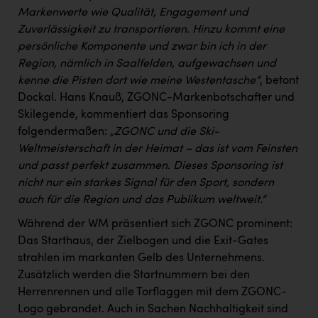
Wirtschaftskammer OÖ Energiehandel
Markenwerte wie Qualität, Engagement und
Dopgas
Zuverlässigkeit zu transportieren. Hinzu kommt eine
persönliche Komponente und zwar bin ich in der
kunden basics
Region, nämlich in Saalfelden, aufgewachsen und
kenne die Pisten dort wie meine Westentasche“
, betont
kontakt
Dockal. Hans Knauß, ZGONC-Markenbotschafter und
Skilegende, kommentiert das Sponsoring
folgendermaßen:
„ZGONC und die Ski-
Weltmeisterschaft in der Heimat – das ist vom Feinsten
und passt perfekt zusammen. Dieses Sponsoring ist
nicht nur ein starkes Signal für den Sport, sondern
auch für die Region und das Publikum weltweit.“
Während der WM präsentiert sich ZGONC prominent:
Das Starthaus, der Zielbogen und die Exit-Gates
strahlen im markanten Gelb des Unternehmens.
Zusätzlich werden die Startnummern bei den
Herrenrennen und alle Torflaggen mit dem ZGONC-
Logo gebrandet. Auch in Sachen Nachhaltigkeit sind