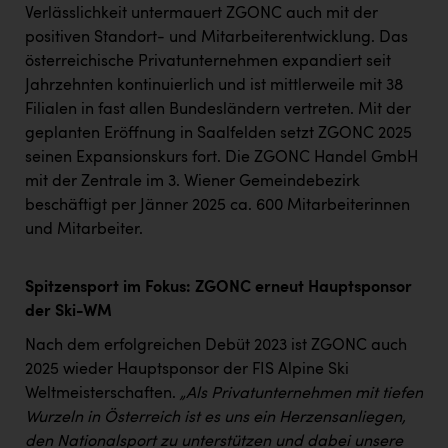
TCL
Verlässlichkeit untermauert ZGONC auch mit der
positiven Standort- und Mitarbeiterentwicklung. Das
TGW Logistics
österreichische Privatunternehmen expandiert seit
TRAILOMAT & Cycling Austria
Jahrzehnten kontinuierlich und ist mittlerweile mit 38
Filialen in fast allen Bundesländern vertreten. Mit der
VERITAS
geplanten Eröffnung in Saalfelden setzt ZGONC 2025
Vier Diamanten
seinen Expansionskurs fort. Die ZGONC Handel GmbH
mit der Zentrale im 3. Wiener Gemeindebezirk
Vorlagenportal
beschäftigt per Jänner 2025 ca. 600 Mitarbeiterinnen
Wir besiegen Krebs
und Mitarbeiter.
Wirtschaftskammer OÖ
Spitzensport im Fokus: ZGONC erneut Hauptsponsor
ZGONC
der Ski-WM
ZULuft - Zukunft Luft Austria
Nach dem erfolgreichen Debüt 2023 ist ZGONC auch
2025 wieder Hauptsponsor der FIS Alpine Ski
z.l.ö.
Weltmeisterschaften.
„Als Privatunternehmen mit tiefen
Österreichisches Hebammengremium
Wurzeln in Österreich ist es uns ein Herzensanliegen,
den Nationalsport zu unterstützen und dabei unsere