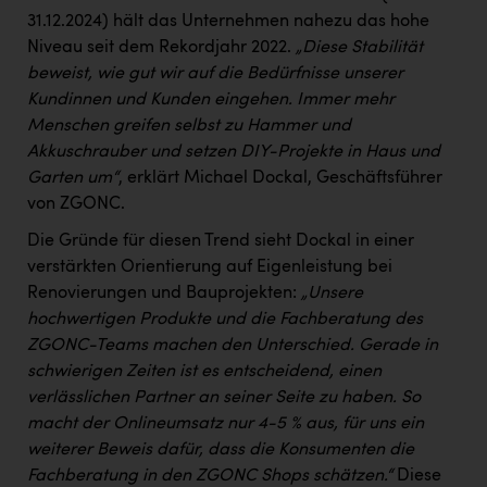
PEZ
31.12.2024) hält das Unternehmen nahezu das hohe
Niveau seit dem Rekordjahr 2022.
„Diese Stabilität
PÜSPÖK
beweist, wie gut wir auf die Bedürfnisse unserer
REMAX
Kundinnen und Kunden eingehen. Immer mehr
Menschen greifen selbst zu Hammer und
RE/MAX Welcome
Akkuschrauber und setzen DIY-Projekte in Haus und
Resch&Frisch
Garten um“
, erklärt Michael Dockal, Geschäftsführer
von ZGONC.
RUBBLE MASTER
Die Gründe für diesen Trend sieht Dockal in einer
Ruderclub Wels
verstärkten Orientierung auf Eigenleistung bei
SCRI - Salzburg Cancer Research Institute
Renovierungen und Bauprojekten:
„Unsere
hochwertigen Produkte und die Fachberatung des
SCHMACHTL GmbH
ZGONC-Teams machen den Unterschied. Gerade in
Schwingshandl - automation technology gmbh
schwierigen Zeiten ist es entscheidend, einen
verlässlichen Partner an seiner Seite zu haben. So
Seher + Partner
macht der Onlineumsatz nur 4-5 % aus, für uns ein
weiterer Beweis dafür, dass die Konsumenten die
Smurfit Westrock Nettingsdorf
Fachberatung in den ZGONC Shops schätzen.“
Diese