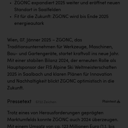
ZGONC expandiert 2025 weiter und eröffnet neuen
Kärcher
Standort in Saalfelden
Karin Liedl
Fit für die Zukunft: ZGONC wird bis Ende 2025
energieautark
KEBA
KIWI Kinderwunsch Institut Dr. Loimer
Wien, 07. Jänner 2025 – ZGONC, das
KLIPP Frisör
Traditionsunternehmen für Werkzeuge, Maschinen,
Bau- und Gartengeräte, startet kraftvoll ins neue Jahr.
Kleider Bauer
Mit einer stabilen Bilanz 2024, der erneuten Rolle als
Kremsmüller Anlagenbau GmbH
Hauptsponsor der FIS Alpine Ski Weltmeisterschaften
2025 in Saalbach und klaren Plänen für Innovation
Maximarkt
und Nachhaltigkeit blickt ZGONC optimistisch in die
Oldtimer Raststationen und Motorhotels
Zukunft.
Österreichischer Kachelofenverband
Pressetext
Plaintext
6722 Zeichen
Orlen
Trotz eines von Herausforderungen geprägten
Passage Linz
Marktumfelds konnte ZGONC auch 2024 überzeugen.
Mit einem Umsatz von ca. 123 Millionen Euro (1.1. bis