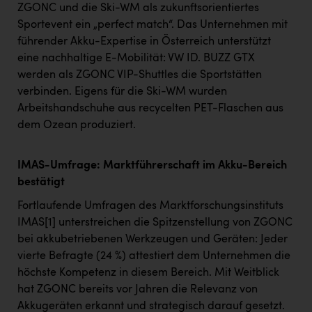
ZGONC und die Ski-WM als zukunftsorientiertes
Sportevent ein „perfect match“. Das Unternehmen mit
führender Akku-Expertise in Österreich unterstützt
eine nachhaltige E-Mobilität: VW ID. BUZZ GTX
werden als ZGONC VIP-Shuttles die Sportstätten
verbinden. Eigens für die Ski-WM wurden
Arbeitshandschuhe aus recycelten PET-Flaschen aus
dem Ozean produziert.
IMAS-Umfrage: Marktführerschaft im Akku-Bereich
bestätigt
Fortlaufende Umfragen des Marktforschungsinstituts
IMAS
[1]
unterstreichen die Spitzenstellung von ZGONC
bei akkubetriebenen Werkzeugen und Geräten: Jeder
vierte Befragte (24 %) attestiert dem Unternehmen die
höchste Kompetenz in diesem Bereich. Mit Weitblick
hat ZGONC bereits vor Jahren die Relevanz von
Akkugeräten erkannt und strategisch darauf gesetzt.