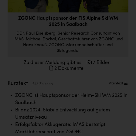
Doppler Gruppe
ERLUS AG
ZGONC Hauptsponsor der FIS Alpine Ski WM
2025 in Saalbach
everfield
DDr. Paul Eiselsberg, Senior Research Consultant von
Firmenradl
IMAS, Michael Dockal, Geschäftsführer von ZGONC und
Hans Knauß, ZGONC-Markenbotschafter und
Fristads Austria
Skilegende.
HIG Infomotion Group
Zu dieser Meldung gibt es:
7 Bilder
2 Dokumente
IFE Austria GmbH
Kurztext
Immotech
Plaintext
675 Zeichen
INTERSPAR
ZGONC ist Hauptsponsor der Heim-Ski WM 2025 in
Saalbach
INTERSPORT Austria
Bilanz 2024: Stabile Entwicklung auf gutem
Jesolo
Umsatzniveau
Erfolgsfaktor Akkugeräte: IMAS bestätigt
Jane Goodall Institute Austria
Marktführerschaft von ZGONC