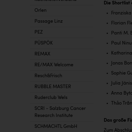
Die Shortlis
Orlen
Franziska
Passage Linz
Florian F
PEZ
Panti M.
PÜSPÖK
Paul Ninu
Katharina
REMAX
Jonas Bo
RE/MAX Welcome
Sophie G
Resch&Frisch
Julia Jäni
RUBBLE MASTER
Anna Byt
Ruderclub Wels
Thảo Trầ
SCRI - Salzburg Cancer
Research Institute
Das große Fi
SCHMACHTL GmbH
Zum Abschlus