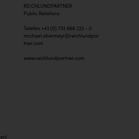
REICHLUNDPARTNER
Public Relations
Telefon +43 (0) 732 666 222 - 0
michael.obermeyr@reichlundpar
tner.com
www.reichlundpartner.com
men!