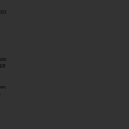
2022
atz
LER
gen.
s