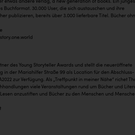
er etwas andere Verlag, a new generation of books. Ein junges
 Buchformat. 30.000 User, die sich austauschen und ihre
her publizieren, bereits über 3.000 lieferbare Titel. Bücher oh
e
tory.one.world
rtner des Young Storyteller Awards und stellt die neueröffnete
 in der Mariahilfer Straße 99 als Location für den Abschluss-
2022 zur Verfügung. Als „Treffpunkt in meiner Nähe“ richet Th
chhandlungen viele Veranstaltungen rund um Bücher und Liter
Lesen anzustiften und Bücher zu den Menschen und Mensche
t