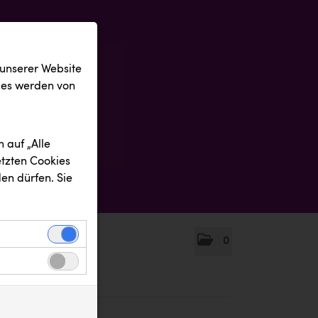
 unserer Website
ies werden von
 auf „Alle
etzten Cookies
en dürfen. Sie
0
einwandfreie
nbezogenen
n uns zu