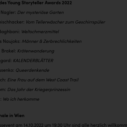
t des Young Storyteller Awards 2022
 Nagler:
Der mysteriöse Garten
leischhacker:
Vom Tellerwäscher zum Geschirrspüler
 Baghbani:
Weltschmerzmittel
s Naujoks:
Männer & Zerbrechlichkeiten
 Brakel:
Krötenwanderung
ngard:
KALENDERBLÄTTER
usenko:
Queerdenkende
sch:
Eine Frau auf dem West Coast Trail
om:
Das Jahr der Kriegerprinzessin
n:
Wo ich herkomme
nale in Wien
sevent am 14.10.2022 um 19:30 Uhr sind alle herzlich willkom