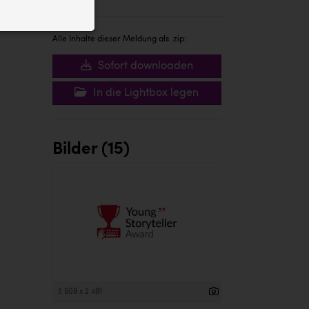
ID auf Ihrem
 der Website
Alle Inhalte dieser Meldung als .zip:
Sofort downloaden
In die Lightbox legen
Bilder (15)
3 508 x 2 481