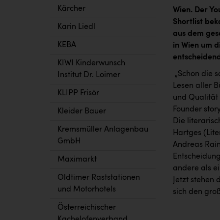
Kärcher
Wien. Der You
Shortlist be
Karin Liedl
aus dem ges
KEBA
in Wien um d
entscheidend
KIWI Kinderwunsch
„Schon die s
Institut Dr. Loimer
Lesen aller 
KLIPP Frisör
und Qualität 
Founder stor
Kleider Bauer
Die literaris
Kremsmüller Anlagenbau
Hartges (Lit
GmbH
Andreas Rain
Entscheidung
Maximarkt
andere als ei
Oldtimer Raststationen
Jetzt stehen
und Motorhotels
sich den groß
Österreichischer
Kachelofenverband