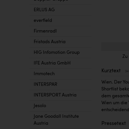
ERLUS AG
everfield
Firmenradl
Fristads Austria
HIG Infomotion Group
Zu
IFE Austria GmbH
Kurztext
34
Immotech
Wien. Der You
INTERSPAR
Shortlist be
INTERSPORT Austria
dem gesamte
Wien um die 
Jesolo
entscheidend
Jane Goodall Institute
Pressetext
Austria