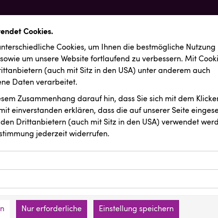
wendet Cookies.
nterschiedliche Cookies, um Ihnen die best­mögliche Nutzung
 sowie um unsere Website fortlaufend zu verbessern. Mit Cook
ittanbietern (auch mit Sitz in den USA) unter anderem auch
e Daten verarbeitet.
iesem Zusammenhang darauf hin, dass Sie sich mit dem Klicken
it ein­ver­standen erklären, dass die auf unserer Seite einges
den Drittanbietern (auch mit Sitz in den USA) verwendet werd
stimmung jederzeit widerrufen.
ookies ermöglichen grundlegende Funktionen und sind für die 
Website erforderlich. Diese Cookies speichern keine persone
ussendungen
ies erfassen Informationen anonym. Diese Informationen helfe
den an keine Dritten übermittelt.
e unsere Besucher unsere Website nutzen.
en
Nur erforderliche
Einstellung speichern
mer der Website (Erstanbieter)