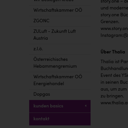
Wir besiegen Krebs
story.one – d
und modernes
Wirtschaftskammer OÖ
story.one Büc
ZGONC
Grenzen.
www.story.on
ZULuft - Zukunft Luft
Instagram:@s
Austria
z.l.ö.
Über Thalia
Österreichisches
Thalia ist Pa
Hebammengremium
Buchhandlung
Event des YSA
Wirtschaftskammer OÖ
in seinen Bu
Energiehandel
aus, um zum 
Dopgas
zu bringen.
www.thalia.a
kunden basics
kontakt