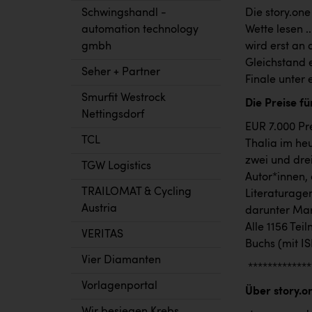
Schwingshandl -
Die story.on
automation technology
Wette lesen .
gmbh
wird erst an 
Gleichstand 
Seher + Partner
Finale unter
Smurfit Westrock
Die Preise f
Nettingsdorf
EUR 7.000 Pr
TCL
Thalia im he
zwei und dre
TGW Logistics
Autor*innen, 
TRAILOMAT & Cycling
Literaturage
Austria
darunter Mar
Alle 1156 Te
VERITAS
Buchs (mit I
Vier Diamanten
*************
Vorlagenportal
Über story.o