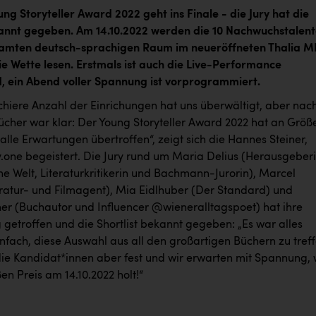
ng Storyteller Award 2022 geht ins Finale - die Jury hat die
kannt gegeben. Am 14.10.2022 werden die 10 Nachwuchstalen
amten deutsch-sprachigen Raum im neueröffneten Thalia 
ie Wette lesen. Erstmals ist auch die Live-Performance
, ein Abend voller Spannung ist vorprogrammiert.
chiere Anzahl der Einrichungen hat uns überwältigt, aber nac
Bücher war klar: Der Young Storyteller Award 2022 hat an Größ
alle Erwartungen übertroffen“, zeigt sich die Hannes Steiner,
y.one begeistert. Die Jury rund um Maria Delius (Herausgeber
che Welt, Literaturkritikerin und Bachmann-Jurorin), Marcel
eratur- und Filmagent), Mia Eidlhuber (Der Standard) und
er (Buchautor und Influencer @wieneralltagspoet) hat ihre
 getroffen und die Shortlist bekannt gegeben: „Es war alles
nfach, diese Auswahl aus all den großartigen Büchern zu treff
 die Kandidat*innen aber fest und wir erwarten mit Spannung,
en Preis am 14.10.2022 holt!“