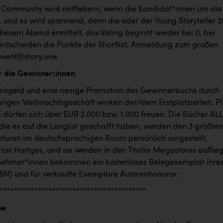
e Community wird mitfiebern, wenn die Kandidat*innen um die
.. und es wird spannend, denn die oder der Young Storyteller 
diesem Abend ermittelt, das Voting beginnt wieder bei 0, bei
entscheiden die Punkte der Shortlist. Anmeldung zum großen
 event@story.one
ür die Gewinner:innen
eisgeld und eine riesige Promotion des Gewinnerbuchs durch
urigen Weihnachtsgeschäft winken der/dem Erstplatzierten. Pl
i dürfen sich über EUR 2.000 bzw. 1.000 freuen. Die Bücher AL
die es auf die Longlist geschafft haben, werden den 3 größten
nturen im deutschsprachigen Raum persönlich vorgestellt,
cel Hartges, und sie werden in den Thalia Megastores auflie
ilnehmer*innen bekommen ein kostenloses Belegexemplar ihre
SBN) und für verkaufte Exemplare Autorenhonorar.
******************************************
ne