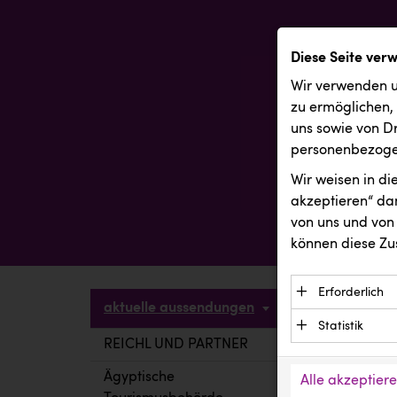
Diese Seite ver
Wir verwenden u
zu ermöglichen,
uns sowie von Dr
personenbezogen
Wir weisen in d
akzeptieren“ dam
von uns und von 
können diese Zu
Erforderlich
aktuelle aussendungen
Essenzielle C
Statistik
Funktion der 
REICHL UND PARTNER
aktuelle a
Statistik Cook
Daten und wer
verstehen, wi
Ägyptische
Alle akzeptier
Anbieter: Eigentü