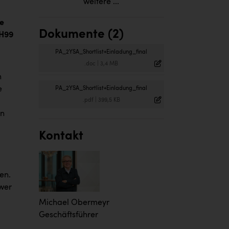
weitere ...
te
Dokumente (2)
MH99
PA_2YSA_Shortlist+Einladung_final
.doc
|
3,4 MB
h
e
PA_2YSA_Shortlist+Einladung_final
.pdf
|
399,5 KB
in
Kontakt
en.
 wer
Michael Obermeyr
Geschäftsführer