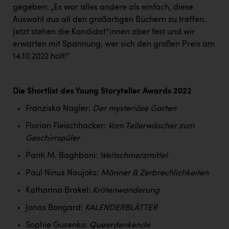
PEZ
gegeben: „Es war alles andere als einfach, diese
Auswahl aus all den großartigen Büchern zu treffen.
PÜSPÖK
Jetzt stehen die Kandidat*innen aber fest und wir
REMAX
erwarten mit Spannung, wer sich den großen Preis am
14.10.2022 holt!“
RE/MAX Welcome
Resch&Frisch
Die Shortlist des Young Storyteller Awards 2022
RUBBLE MASTER
Franziska Nagler:
Der mysteriöse Garten
Ruderclub Wels
Florian Fleischhacker:
Vom Tellerwäscher zum
SCRI - Salzburg Cancer Research Institute
Geschirrspüler
Panti M. Baghbani:
Weltschmerzmittel
SCHMACHTL GmbH
Paul Ninus Naujoks:
Männer & Zerbrechlichkeiten
Schwingshandl - automation technology gmbh
Katharina Brakel:
Krötenwanderung
Seher + Partner
Jonas Bongard:
KALENDERBLÄTTER
Smurfit Westrock Nettingsdorf
Sophie Gusenko:
Queerdenkende