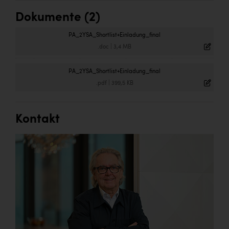
Dokumente (2)
PA_2YSA_Shortlist+Einladung_final
.doc
|
3,4 MB
PA_2YSA_Shortlist+Einladung_final
.pdf
|
399,5 KB
Kontakt