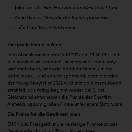
TCL
Julia Jänisch:
Eine Frau auf dem West Coast Trail
TGW Logistics
Anna Bytom:
Das Jahr der Kriegerprinzessin
TRAILOMAT & Cycling Austria
Thảo Trần:
Wo ich herkomme
VERITAS
Das große Finale in Wien
Vier Diamanten
Zum Abschlussevent am 14.10.2022 um 19:30 Uhr sind
Vorlagenportal
alle herzlich willkommen! Die story.one Community
Wir besiegen Krebs
wird mitfiebern, wenn die Kandidat*innen um die
Wette lesen ... und es wird spannend, denn die oder
Wirtschaftskammer OÖ
der Young Storyteller 2022 wird erst an diesem Abend
ZGONC
ermittelt, das Voting beginnt wieder bei 0, bei
Gleichstand entscheiden die Punkte der Shortlist.
ZULuft - Zukunft Luft Austria
Anmeldung zum großen Finale unter event@story.one
z.l.ö.
Die Preise für die Gewinner:innen
Österreichisches Hebammengremium
EUR 7.000 Preisgeld und eine riesige Promotion des
Gewinnerbuchs durch Thalia im heurigen