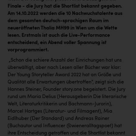
Kärcher
Finale - die Jury hat die Shortlist bekannt gegeben.
Am 14.10.2022 werden die 10 Nachwuchstalente aus
Karin Liedl
dem gesamten deutsch-sprachigen Raum im
KEBA
neueröffneten Thalia MH99 in Wien um die Wette
lesen. Erstmals ist auch die Live-Performance
KIWI Kinderwunsch Institut Dr. Loimer
entscheidend, ein Abend voller Spannung ist
KLIPP Frisör
vorprogrammiert.
Kleider Bauer
„Schon die schiere Anzahl der Einrichungen hat uns
überwältigt, aber nach Lesen aller Bücher war klar:
Kremsmüller Anlagenbau GmbH
Der Young Storyteller Award 2022 hat an Größe und
Qualität alle Erwartungen übertroffen“, zeigt sich die
Maximarkt
Hannes Steiner, Founder story.one begeistert. Die Jury
Oldtimer Raststationen und Motorhotels
rund um Maria Delius (Herausgeberin Die literarische
Welt, Literaturkritikerin und Bachmann-Jurorin),
Österreichischer Kachelofenverband
Marcel Hartges (Literatur- und Filmagent), Mia
Orlen
Eidlhuber (Der Standard) und Andreas Rainer
(Buchautor und Influencer @wieneralltagspoet) hat
Passage Linz
ihre Entscheidung getroffen und die Shortlist bekannt