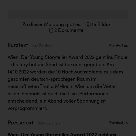
Doppler Gruppe
ERLUS AG
Zu dieser Meldung gibt es:
15 Bilder
everfield
2 Dokumente
Firmenradl
Kurztext
Plaintext
343 Zeichen
Fristads Austria
Wien. Der Young Storyteller Award 2022 geht ins Finale
HIG Infomotion Group
- die Jury hat die Shortlist bekannt gegeben. Am
14.10.2022 werden die 10 Nachwuchstalente aus dem
IFE Austria GmbH
gesamten deutsch-sprachigen Raum im
Immotech
neueröffneten Thalia MH99 in Wien um die Wette
lesen. Erstmals ist auch die Live-Performance
INTERSPAR
entscheidend, ein Abend voller Spannung ist
INTERSPORT Austria
vorprogrammiert.
Jesolo
Pressetext
Plaintext
3527 Zeichen
Jane Goodall Institute Austria
Wien. Der Young Storyteller Award 2022 geht ins