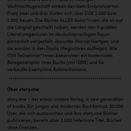
Wirtschaftskammer OÖ Energiehandel
Weihnachtsgeschäft winken der/dem Erstplatzierten.
Dopgas
Platz zwei und drei dürfen sich über EUR 2.000 bzw.
1.000 freuen. Die Bücher ALLER Autor*innen, die es auf
kunden basics
die Longlist geschafft haben, werden den 3 größten
Literaturagenturen im deutschsprachigen Raum
kontakt
persönlich vorgestellt, darunter Marcel Hartges, und
sie werden in den Thalia Megastores aufliegen. Alle
1156 Teilnehmer*innen bekommen ein kostenloses
Belegexemplar ihres Buchs (mit ISBN) und für
verkaufte Exemplare Autorenhonorar.
*******************************************************
Über story.one
story.one – der etwas andere Verlag, a new generation
of books. Ein junges und modernes Buchformat. 30.000
User, die sich austauschen und ihre story.one Bücher
publizieren, bereits über 3.000 lieferbare Titel. Bücher
ohne Grenzen.