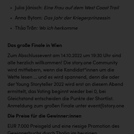
TCL
Julia Jänisch:
Eine Frau auf dem West Coast Trail
TGW Logistics
Anna Bytom:
Das Jahr der Kriegerprinzessin
TRAILOMAT & Cycling Austria
Thảo Trần:
Wo ich herkomme
VERITAS
Das große Finale in Wien
Vier Diamanten
Zum Abschlussevent am 14.10.2022 um 19:30 Uhr sind
Vorlagenportal
alle herzlich willkommen! Die story.one Community
Wir besiegen Krebs
wird mitfiebern, wenn die Kandidat*innen um die
Wette lesen ... und es wird spannend, denn die oder
Wirtschaftskammer OÖ
der Young Storyteller 2022 wird erst an diesem Abend
ZGONC
ermittelt, das Voting beginnt wieder bei 0, bei
Gleichstand entscheiden die Punkte der Shortlist.
ZULuft - Zukunft Luft Austria
Anmeldung zum großen Finale unter event@story.one
z.l.ö.
Die Preise für die Gewinner:innen
Österreichisches Hebammengremium
EUR 7.000 Preisgeld und eine riesige Promotion des
Gewinnerbuchs durch Thalia im heurigen