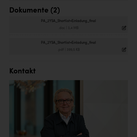
Dokumente (2)
PA_2YSA_Shortlist+Einladung_final
.doc
|
3,4 MB
PA_2YSA_Shortlist+Einladung_final
.pdf
|
399,5 KB
Kontakt