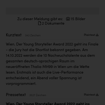
Doppler Gruppe
ERLUS AG
Zu dieser Meldung gibt es:
15 Bilder
everfield
2 Dokumente
Firmenradl
Kurztext
Plaintext
343 Zeichen
Fristads Austria
Wien. Der Young Storyteller Award 2022 geht ins Finale
HIG Infomotion Group
- die Jury hat die Shortlist bekannt gegeben. Am
14.10.2022 werden die 10 Nachwuchstalente aus dem
IFE Austria GmbH
gesamten deutsch-sprachigen Raum im
Immotech
neueröffneten Thalia MH99 in Wien um die Wette
lesen. Erstmals ist auch die Live-Performance
INTERSPAR
entscheidend, ein Abend voller Spannung ist
INTERSPORT Austria
vorprogrammiert.
Jesolo
Pressetext
Plaintext
3527 Zeichen
Jane Goodall Institute Austria
Wien. Der Young Storyteller Award 2022 geht ins