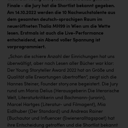
Kärcher
Finale - die Jury hat die Shortlist bekannt gegeben.
Am 14.10.2022 werden die 10 Nachwuchstalente aus
Karin Liedl
dem gesamten deutsch-sprachigen Raum im
KEBA
neueröffneten Thalia MH99 in Wien um die Wette
lesen. Erstmals ist auch die Live-Performance
KIWI Kinderwunsch Institut Dr. Loimer
entscheidend, ein Abend voller Spannung ist
KLIPP Frisör
vorprogrammiert.
Kleider Bauer
„Schon die schiere Anzahl der Einrichungen hat uns
überwältigt, aber nach Lesen aller Bücher war klar:
Kremsmüller Anlagenbau GmbH
Der Young Storyteller Award 2022 hat an Größe und
Qualität alle Erwartungen übertroffen“, zeigt sich die
Maximarkt
Hannes Steiner, Founder story.one begeistert. Die Jury
Oldtimer Raststationen und Motorhotels
rund um Maria Delius (Herausgeberin Die literarische
Welt, Literaturkritikerin und Bachmann-Jurorin),
Österreichischer Kachelofenverband
Marcel Hartges (Literatur- und Filmagent), Mia
Orlen
Eidlhuber (Der Standard) und Andreas Rainer
(Buchautor und Influencer @wieneralltagspoet) hat
Passage Linz
ihre Entscheidung getroffen und die Shortlist bekannt