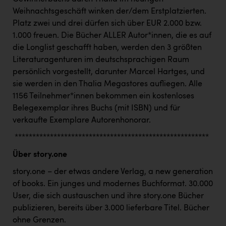
Wirtschaftskammer OÖ Energiehandel
Weihnachtsgeschäft winken der/dem Erstplatzierten.
Dopgas
Platz zwei und drei dürfen sich über EUR 2.000 bzw.
1.000 freuen. Die Bücher ALLER Autor*innen, die es auf
kunden basics
die Longlist geschafft haben, werden den 3 größten
Literaturagenturen im deutschsprachigen Raum
kontakt
persönlich vorgestellt, darunter Marcel Hartges, und
sie werden in den Thalia Megastores aufliegen. Alle
1156 Teilnehmer*innen bekommen ein kostenloses
Belegexemplar ihres Buchs (mit ISBN) und für
verkaufte Exemplare Autorenhonorar.
*******************************************************
Über story.one
story.one – der etwas andere Verlag, a new generation
of books. Ein junges und modernes Buchformat. 30.000
User, die sich austauschen und ihre story.one Bücher
publizieren, bereits über 3.000 lieferbare Titel. Bücher
ohne Grenzen.