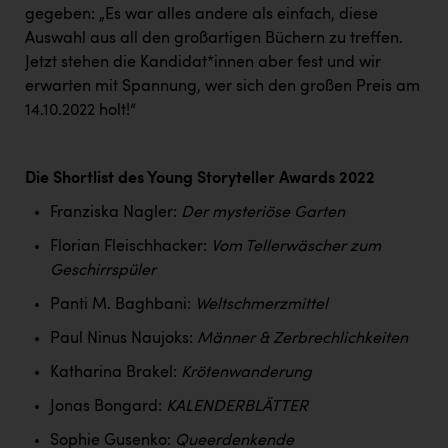
PEZ
gegeben: „Es war alles andere als einfach, diese
Auswahl aus all den großartigen Büchern zu treffen.
PÜSPÖK
Jetzt stehen die Kandidat*innen aber fest und wir
REMAX
erwarten mit Spannung, wer sich den großen Preis am
14.10.2022 holt!“
RE/MAX Welcome
Resch&Frisch
Die Shortlist des Young Storyteller Awards 2022
RUBBLE MASTER
Franziska Nagler:
Der mysteriöse Garten
Ruderclub Wels
Florian Fleischhacker:
Vom Tellerwäscher zum
SCRI - Salzburg Cancer Research Institute
Geschirrspüler
Panti M. Baghbani:
Weltschmerzmittel
SCHMACHTL GmbH
Paul Ninus Naujoks:
Männer & Zerbrechlichkeiten
Schwingshandl - automation technology gmbh
Katharina Brakel:
Krötenwanderung
Seher + Partner
Jonas Bongard:
KALENDERBLÄTTER
Smurfit Westrock Nettingsdorf
Sophie Gusenko:
Queerdenkende