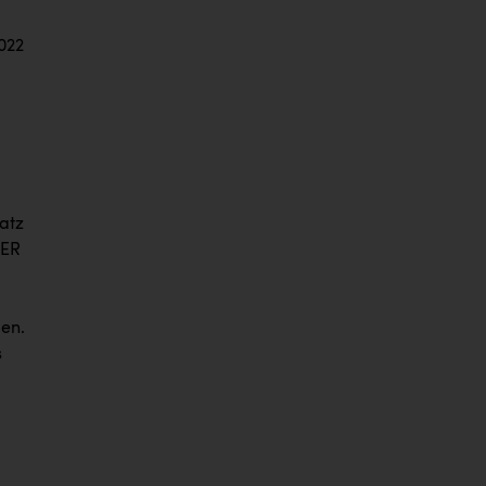
2022
atz
LER
gen.
s