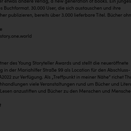
er etwas andere Verlag, a new generation of books. Ein junges
 Buchformat. 30.000 User, die sich austauschen und ihre
her publizieren, bereits über 3.000 lieferbare Titel. Bücher oh
e
tory.one.world
rtner des Young Storyteller Awards und stellt die neueröffnete
 in der Mariahilfer Straße 99 als Location für den Abschluss-
2022 zur Verfügung. Als „Treffpunkt in meiner Nähe“ richet Th
chhandlungen viele Veranstaltungen rund um Bücher und Liter
Lesen anzustiften und Bücher zu den Menschen und Mensche
t