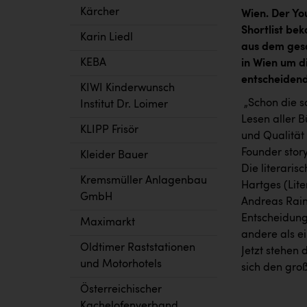
Kärcher
Wien. Der You
Shortlist be
Karin Liedl
aus dem ges
KEBA
in Wien um d
entscheidend
KIWI Kinderwunsch
„Schon die s
Institut Dr. Loimer
Lesen aller 
KLIPP Frisör
und Qualität 
Founder stor
Kleider Bauer
Die literaris
Kremsmüller Anlagenbau
Hartges (Lit
GmbH
Andreas Rain
Entscheidung
Maximarkt
andere als ei
Oldtimer Raststationen
Jetzt stehen
und Motorhotels
sich den groß
Österreichischer
Kachelofenverband