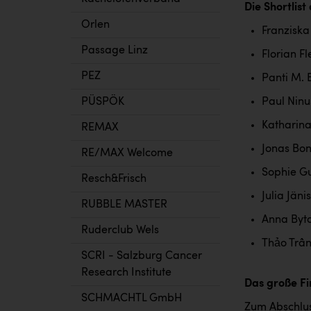
Die Shortlis
Orlen
Franziska
Passage Linz
Florian F
PEZ
Panti M.
PÜSPÖK
Paul Ninu
Katharina
REMAX
Jonas Bo
RE/MAX Welcome
Sophie G
Resch&Frisch
Julia Jäni
RUBBLE MASTER
Anna Byt
Ruderclub Wels
Thảo Trầ
SCRI - Salzburg Cancer
Research Institute
Das große Fi
SCHMACHTL GmbH
Zum Abschlus