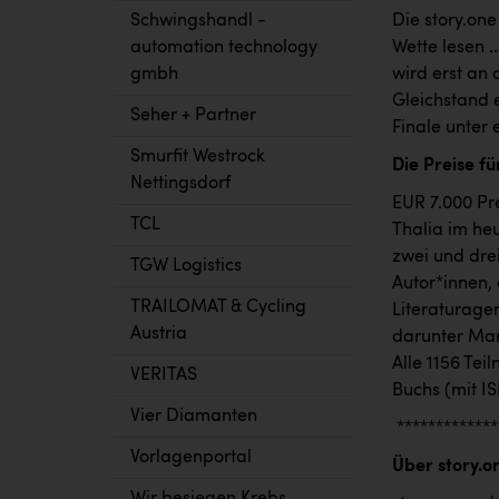
Schwingshandl -
Die story.on
automation technology
Wette lesen .
gmbh
wird erst an 
Gleichstand 
Seher + Partner
Finale unter
Smurfit Westrock
Die Preise f
Nettingsdorf
EUR 7.000 Pr
TCL
Thalia im he
zwei und dre
TGW Logistics
Autor*innen, 
TRAILOMAT & Cycling
Literaturage
Austria
darunter Mar
Alle 1156 Te
VERITAS
Buchs (mit I
Vier Diamanten
*************
Vorlagenportal
Über story.o