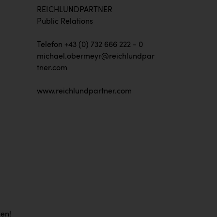
REICHLUNDPARTNER
Public Relations
Telefon +43 (0) 732 666 222 - 0
michael.obermeyr@reichlundpar
tner.com
www.reichlundpartner.com
men!