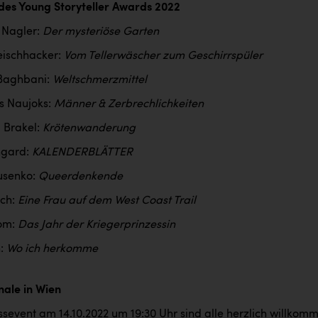
t des Young Storyteller Awards 2022
 Nagler:
Der mysteriöse Garten
leischhacker:
Vom Tellerwäscher zum Geschirrspüler
 Baghbani:
Weltschmerzmittel
s Naujoks:
Männer & Zerbrechlichkeiten
 Brakel:
Krötenwanderung
ngard:
KALENDERBLÄTTER
usenko:
Queerdenkende
sch:
Eine Frau auf dem West Coast Trail
om:
Das Jahr der Kriegerprinzessin
n:
Wo ich herkomme
nale in Wien
sevent am 14.10.2022 um 19:30 Uhr sind alle herzlich willkom