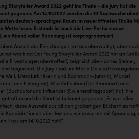
ng Storyteller Award 2022 geht ins Finale - die Jury hat die
kannt gegeben. Am 14.10.2022 werden die 10 Nachwuchstalen
amten deutsch-sprachigen Raum im neueröffneten Thalia 
ie Wette lesen. Erstmals ist auch die Live-Performance
, ein Abend voller Spannung ist vorprogrammiert.
chiere Anzahl der Einrichungen hat uns überwältigt, aber nac
Bücher war klar: Der Young Storyteller Award 2022 hat an Größ
alle Erwartungen übertroffen“, zeigt sich die Hannes Steiner,
y.one begeistert. Die Jury rund um Maria Delius (Herausgeber
che Welt, Literaturkritikerin und Bachmann-Jurorin), Marcel
eratur- und Filmagent), Mia Eidlhuber (Der Standard) und
er (Buchautor und Influencer @wieneralltagspoet) hat ihre
 getroffen und die Shortlist bekannt gegeben: „Es war alles
nfach, diese Auswahl aus all den großartigen Büchern zu treff
 die Kandidat*innen aber fest und wir erwarten mit Spannung,
en Preis am 14.10.2022 holt!“