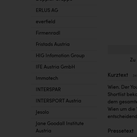
ERLUS AG
everfield
Firmenradl
Fristads Austria
HIG Infomotion Group
Zu
IFE Austria GmbH
Kurztext
34
Immotech
Wien. Der You
INTERSPAR
Shortlist be
INTERSPORT Austria
dem gesamte
Wien um die 
Jesolo
entscheidend
Jane Goodall Institute
Pressetext
Austria