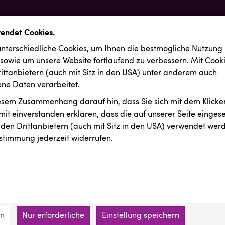
wendet Cookies.
nterschiedliche Cookies, um Ihnen die best­mögliche Nutzung
 sowie um unsere Website fortlaufend zu verbessern. Mit Cook
ittanbietern (auch mit Sitz in den USA) unter anderem auch
e Daten verarbeitet.
iesem Zusammenhang darauf hin, dass Sie sich mit dem Klicken
it ein­ver­standen erklären, dass die auf unserer Seite einges
den Drittanbietern (auch mit Sitz in den USA) verwendet werd
stimmung jederzeit widerrufen.
ookies ermöglichen grundlegende Funktionen und sind für die 
Website erforderlich. Diese Cookies speichern keine persone
ussendungen
ies erfassen Informationen anonym. Diese Informationen helfe
den an keine Dritten übermittelt.
e unsere Besucher unsere Website nutzen.
en
Nur erforderliche
Einstellung speichern
mer der Website (Erstanbieter)