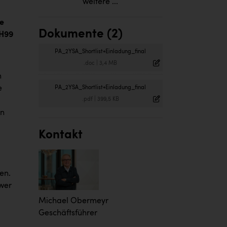
weitere ...
te
Dokumente (2)
MH99
PA_2YSA_Shortlist+Einladung_final
.doc
|
3,4 MB
h
e
PA_2YSA_Shortlist+Einladung_final
.pdf
|
399,5 KB
in
Kontakt
en.
 wer
Michael Obermeyr
Geschäftsführer