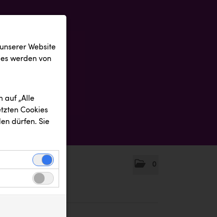
 unserer Website
ies werden von
 auf „Alle
etzten Cookies
en dürfen. Sie
0
einwandfreie
nbezogenen
n uns zu