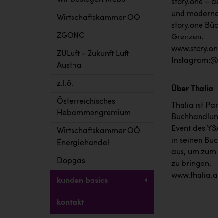
Wir besiegen Krebs
story.one – d
und modernes
Wirtschaftskammer OÖ
story.one Büc
ZGONC
Grenzen.
www.story.on
ZULuft - Zukunft Luft
Instagram:@s
Austria
z.l.ö.
Über Thalia
Österreichisches
Thalia ist Pa
Hebammengremium
Buchhandlung
Event des YSA
Wirtschaftskammer OÖ
in seinen Bu
Energiehandel
aus, um zum 
Dopgas
zu bringen.
www.thalia.a
kunden basics
kontakt