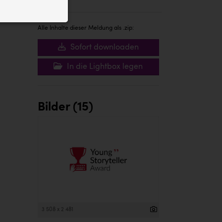
ID auf Ihrem
 der Website
Alle Inhalte dieser Meldung als .zip:
Sofort downloaden
In die Lightbox legen
Bilder (15)
3 508 x 2 481