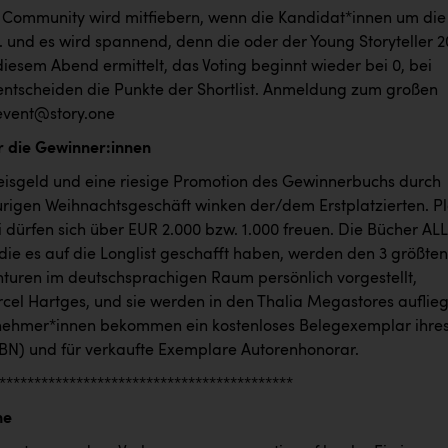
e Community wird mitfiebern, wenn die Kandidat*innen um die
.. und es wird spannend, denn die oder der Young Storyteller 
diesem Abend ermittelt, das Voting beginnt wieder bei 0, bei
entscheiden die Punkte der Shortlist. Anmeldung zum großen
 event@story.one
ür die Gewinner:innen
eisgeld und eine riesige Promotion des Gewinnerbuchs durch
urigen Weihnachtsgeschäft winken der/dem Erstplatzierten. Pl
i dürfen sich über EUR 2.000 bzw. 1.000 freuen. Die Bücher AL
die es auf die Longlist geschafft haben, werden den 3 größten
nturen im deutschsprachigen Raum persönlich vorgestellt,
cel Hartges, und sie werden in den Thalia Megastores auflie
ilnehmer*innen bekommen ein kostenloses Belegexemplar ihre
SBN) und für verkaufte Exemplare Autorenhonorar.
******************************************
ne