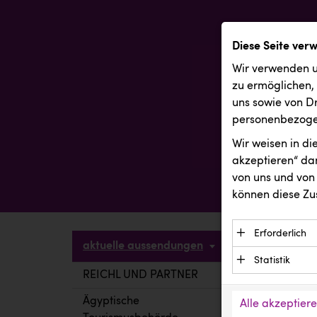
Diese Seite ver
Wir verwenden u
zu ermöglichen,
uns sowie von Dr
personenbezogen
Wir weisen in d
akzeptieren“ dam
von uns und von 
können diese Zu
Erforderlich
aktuelle aussendungen
Essenzielle C
Statistik
Funktion der 
REICHL UND PARTNER
aktuelle a
Statistik Cook
Daten und wer
verstehen, wi
Ägyptische
Alle akzeptier
Anbieter: Eigentü