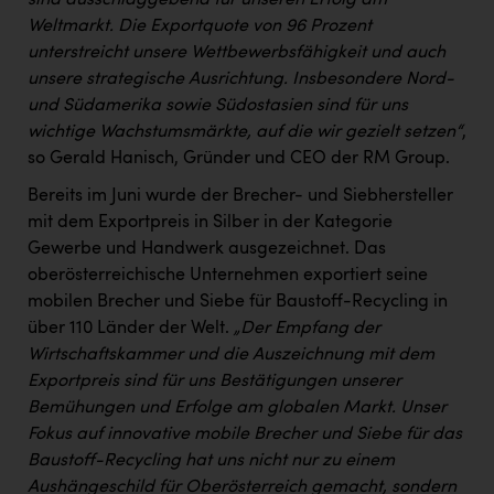
sind ausschlaggebend für unseren Erfolg am
PEZ
Weltmarkt. Die Exportquote von 96 Prozent
PÜSPÖK
unterstreicht unsere Wettbewerbsfähigkeit und auch
unsere strategische Ausrichtung. Insbesondere Nord-
REMAX
und Südamerika sowie Südostasien sind für uns
RE/MAX Welcome
wichtige Wachstumsmärkte, auf die wir gezielt setzen“
,
so Gerald Hanisch, Gründer und CEO der RM Group.
Resch&Frisch
Bereits im Juni wurde der Brecher- und Siebhersteller
RUBBLE MASTER
mit dem Exportpreis in Silber in der Kategorie
Gewerbe und Handwerk ausgezeichnet. Das
Ruderclub Wels
oberösterreichische Unternehmen exportiert seine
SCRI - Salzburg Cancer Research Institute
mobilen Brecher und Siebe für Baustoff-Recycling in
über 110 Länder der Welt.
„Der Empfang der
SCHMACHTL GmbH
Wirtschaftskammer und die Auszeichnung mit dem
Schwingshandl - automation technology gmbh
Exportpreis sind für uns Bestätigungen unserer
Bemühungen und Erfolge am globalen Markt. Unser
Seher + Partner
Fokus auf innovative mobile Brecher und Siebe für das
Smurfit Westrock Nettingsdorf
Baustoff-Recycling hat uns nicht nur zu einem
Aushängeschild für Oberösterreich gemacht, sondern