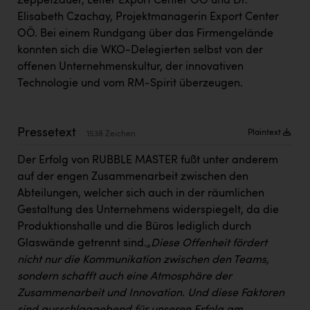
Zeppetzauer, Leiter Export Center OÖ und Dr.
Kärcher
Elisabeth Czachay, Projektmanagerin Export Center
OÖ. Bei einem Rundgang über das Firmengelände
Karin Liedl
konnten sich die WKO-Delegierten selbst von der
KEBA
offenen Unternehmenskultur, der innovativen
Technologie und vom RM-Spirit überzeugen.
KIWI Kinderwunsch Institut Dr. Loimer
KLIPP Frisör
Pressetext
Plaintext
1538 Zeichen
Kleider Bauer
Der Erfolg von RUBBLE MASTER fußt unter anderem
Kremsmüller Anlagenbau GmbH
auf der engen Zusammenarbeit zwischen den
Maximarkt
Abteilungen, welcher sich auch in der räumlichen
Gestaltung des Unternehmens widerspiegelt, da die
Oldtimer Raststationen und Motorhotels
Produktionshalle und die Büros lediglich durch
Österreichischer Kachelofenverband
Glaswände getrennt sind.
„Diese Offenheit fördert
nicht nur die Kommunikation zwischen den Teams,
Orlen
sondern schafft auch eine Atmosphäre der
Passage Linz
Zusammenarbeit und Innovation. Und diese Faktoren