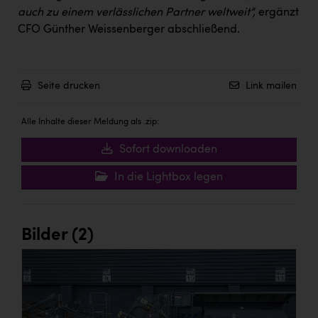
TCL
auch zu einem verlässlichen Partner weltweit“,
ergänzt
TGW Logistics
CFO Günther Weissenberger abschließend.
TRAILOMAT & Cycling Austria
VERITAS
Seite drucken
Link mailen
Vier Diamanten
Alle Inhalte dieser Meldung als .zip:
Vorlagenportal
Sofort downloaden
Wir besiegen Krebs
In die Lightbox legen
Wirtschaftskammer OÖ
ZGONC
Bilder (2)
ZULuft - Zukunft Luft Austria
z.l.ö.
Österreichisches Hebammengremium