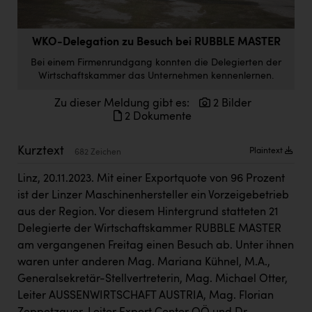
Doppler Gruppe
ERLUS AG
WKO-Delegation zu Besuch bei RUBBLE MASTER
everfield
Bei einem Firmenrundgang konnten die Delegierten der
Wirtschaftskammer das Unternehmen kennenlernen.
Firmenradl
Zu dieser Meldung gibt es:
2 Bilder
Fristads Austria
2 Dokumente
HIG Infomotion Group
Kurztext
Plaintext
682 Zeichen
IFE Austria GmbH
Linz, 20.11.2023. Mit einer Exportquote von 96 Prozent
Immotech
ist der Linzer Maschinenhersteller ein Vorzeigebetrieb
aus der Region. Vor diesem Hintergrund statteten 21
INTERSPAR
Delegierte der Wirtschaftskammer RUBBLE MASTER
INTERSPORT Austria
am vergangenen Freitag einen Besuch ab. Unter ihnen
waren unter anderen Mag. Mariana Kühnel, M.A.,
Jesolo
Generalsekretär-Stellvertreterin, Mag. Michael Otter,
Jane Goodall Institute Austria
Leiter AUSSENWIRTSCHAFT AUSTRIA, Mag. Florian