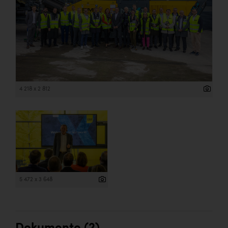
Wirtschaftskammer OÖ Energiehandel
Dopgas
kunden basics
kontakt
4 218 x 2 812
5 472 x 3 648