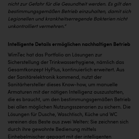
TCL
nicht zur Gefahr für die Gesundheit werden. Es gilt den
bestimmungsgemäßen Betrieb einzuhalten, damit sich
TGW Logistics
Legionellen und krankheitserregende Bakterien nicht
TRAILOMAT & Cycling Austria
unkontrolliert vermehren.“
VERITAS
Intelligente Details ermöglichen nachhaltigen Betrieb
Vier Diamanten
WimTec hat das Portfolio an Lösungen zur
Vorlagenportal
Sicherstellung der Trinkwasserhygiene, nämlich das
Gesamtkonzept HyPlus, kontinuierlich erweitert. Aus
Wir besiegen Krebs
der Sanitärelektronik kommend, nutzt der
Wirtschaftskammer OÖ
Sanitärhersteller dieses Know-how, um manuelle
Armaturen mit der nötigen Intelligenz auszustatten,
ZGONC
die es braucht, um den bestimmungsgemäßen Betrieb
ZULuft - Zukunft Luft Austria
bei allen möglichen Nutzungsszenarien zu sichern. Die
Lösungen für Dusche, Waschtisch, Küche und WC
z.l.ö.
vereinen das Beste aus zwei Welten: Sie zeichnen sich
Österreichisches Hebammengremium
durch ihre gewohnte Bedienung mittels
Einhebelmischer gepaart mit der intelligenten