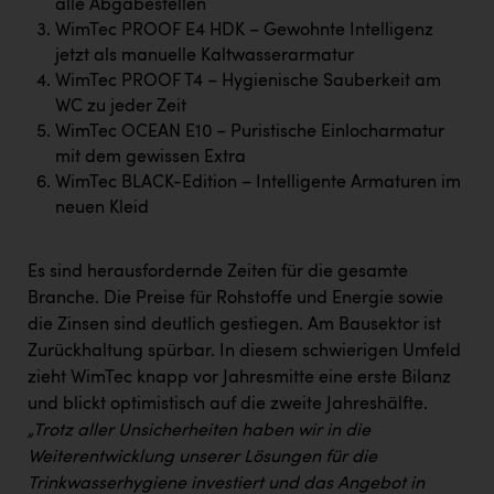
alle Abgabestellen
Kärcher
WimTec PROOF E4 HDK – Gewohnte Intelligenz
Karin Liedl
jetzt als manuelle Kaltwasserarmatur
WimTec PROOF T4 – Hygienische Sauberkeit am
KEBA
WC zu jeder Zeit
WimTec OCEAN E10 – Puristische Einlocharmatur
KIWI Kinderwunsch Institut Dr. Loimer
mit dem gewissen Extra
KLIPP Frisör
WimTec BLACK-Edition – Intelligente Armaturen im
neuen Kleid
Kleider Bauer
Kremsmüller Anlagenbau GmbH
Es sind herausfordernde Zeiten für die gesamte
Branche. Die Preise für Rohstoffe und Energie sowie
Maximarkt
die Zinsen sind deutlich gestiegen. Am Bausektor ist
Oldtimer Raststationen und Motorhotels
Zurückhaltung spürbar. In diesem schwierigen Umfeld
zieht WimTec knapp vor Jahresmitte eine erste Bilanz
Österreichischer Kachelofenverband
und blickt optimistisch auf die zweite Jahreshälfte.
Orlen
„Trotz aller Unsicherheiten haben wir in die
Weiterentwicklung unserer Lösungen für die
Passage Linz
Trinkwasserhygiene investiert und das Angebot in