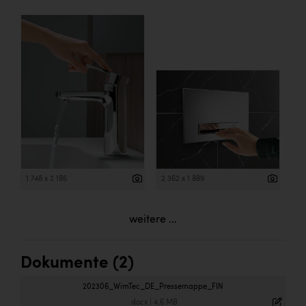
1 748 x 2 185
2 362 x 1 889
weitere ...
Dokumente (2)
202306_WimTec_DE_Pressemappe_FIN
.docx
|
4,6 MB