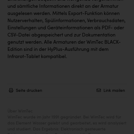
und sämtliche Informationen direkt an der Armatur
ausgelesen werden. Mittels Export-Funktion können
Nutzerverhalten, Spülinformationen, Verbrauchsdaten,
Einstellungen und Geräteinformationen als PDF- oder
CSV-Datei abgespeichert und zur Dokumentation
genutzt werden. Alle Armaturen der WimTec BLACK-
Edition sind in der HyPlus-Ausführung mit dem
Infrarot-Tablet kompatibel.
Seite drucken
Link mailen
Über WimTec
WimTec wurde im Jahr 1991 gegründet. Bei WimTec wird für
das Element Wasser gelebt und gearbeitet, es wird analysiert
und studiert. Das Ergebnis: Elektronisch gesteuerte