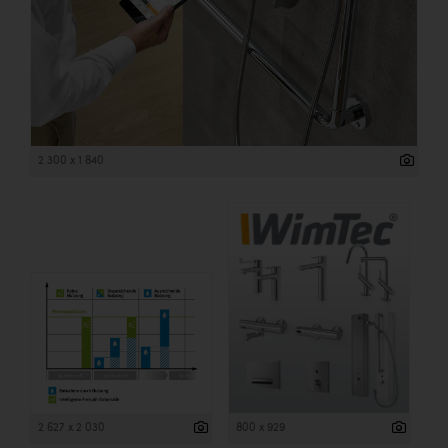
2 300 x 1 840
2 627 x 2 030
800 x 929