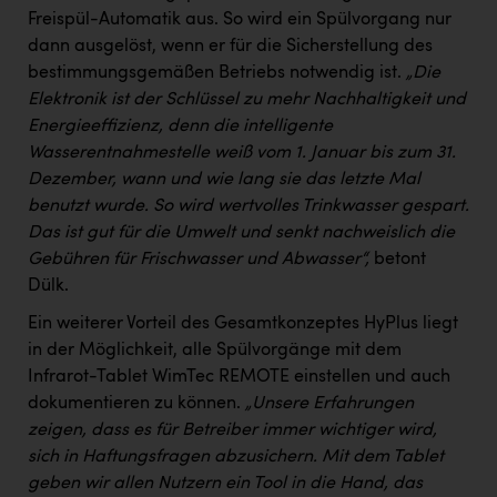
Wirtschaftskammer OÖ Energiehandel
Freispül-Automatik aus. So wird ein Spülvorgang nur
Dopgas
dann ausgelöst, wenn er für die Sicherstellung des
bestimmungsgemäßen Betriebs notwendig ist.
„Die
kunden basics
Elektronik ist der Schlüssel zu mehr Nachhaltigkeit und
Energieeffizienz, denn die intelligente
kontakt
Wasserentnahmestelle weiß vom 1. Januar bis zum 31.
Dezember, wann und wie lang sie das letzte Mal
benutzt wurde. So wird wertvolles Trinkwasser gespart.
Das ist gut für die Umwelt und senkt nachweislich die
Gebühren für Frischwasser und Abwasser“,
betont
Dülk.
Ein weiterer Vorteil des Gesamtkonzeptes HyPlus liegt
in der Möglichkeit, alle Spülvorgänge mit dem
Infrarot-Tablet WimTec REMOTE einstellen und auch
dokumentieren zu können.
„Unsere Erfahrungen
zeigen, dass es für Betreiber immer wichtiger wird,
sich in Haftungsfragen abzusichern. Mit dem Tablet
geben wir allen Nutzern ein Tool in die Hand, das