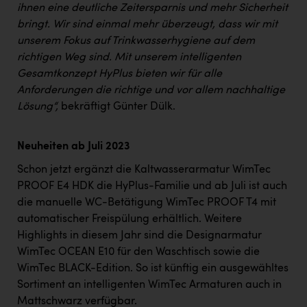
ihnen eine deutliche Zeitersparnis und mehr Sicherheit
bringt. Wir sind einmal mehr überzeugt, dass wir mit
unserem Fokus auf Trinkwasserhygiene auf dem
richtigen Weg sind. Mit unserem intelligenten
Gesamtkonzept HyPlus bieten wir für alle
Anforderungen die richtige und vor allem nachhaltige
Lösung“,
bekräftigt Günter Dülk.
Neuheiten ab Juli 2023
Schon jetzt ergänzt die Kaltwasserarmatur WimTec
PROOF E4 HDK die HyPlus-Familie und ab Juli ist auch
die manuelle WC-Betätigung WimTec PROOF T4 mit
automatischer Freispülung erhältlich. Weitere
Highlights in diesem Jahr sind die Designarmatur
WimTec OCEAN E10 für den Waschtisch sowie die
WimTec BLACK-Edition. So ist künftig ein ausgewähltes
Sortiment an intelligenten WimTec Armaturen auch in
Mattschwarz verfügbar.