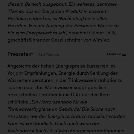
PEZ
diesem Bereich ausgebaut. Ein weiteres, zentrales
Thema, das wir bei jedem Produkt in unserem
PÜSPÖK
Portfolio mitdenken, ist Nachhaltigkeit in allen
REMAX
Facetten. Von der Nutzung der Ressource Wasser bis
hin zum Energieverbrauch“,
berichtet Günter Dülk,
RE/MAX Welcome
geschäftsführender Gesellschafter von WimTec.
Resch&Frisch
Pressetext
Plaintext
18121 Zeichen
RUBBLE MASTER
Angesichts der hohen Energiepreise kursierten im
Ruderclub Wels
Vorjahr Empfehlungen, Energie durch Senkung der
SCRI - Salzburg Cancer Research Institute
Wassertemperaturen in der Trinkwasserinstallationzu
sparen oder das Warmwasser sogar gänzlich
SCHMACHTL GmbH
abzuschalten. Darüber kann Dülk nur den Kopf
Schwingshandl - automation technology gmbh
schütteln:
„Ein Horrorszenario für die
Trinkwasserhygiene im Gebäude! Die Suche nach
Seher + Partner
Ansätzen, wie der Energieverbrauch reduziert werden
kann ist verständlich. Doch auch wenn der
Smurfit Westrock Nettingsdorf
Kostendruck hoch ist, dürfen Energiesparmaßnahmen