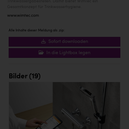
Trinkwassergabestellen. Damit bietet WimTec ein
Gesamtkonzept für Trinkwasserhygiene.
www.wimtec.com
Alle Inhalte dieser Meldung als .zip:
Sofort downloaden
In die Lightbox legen
Bilder (19)