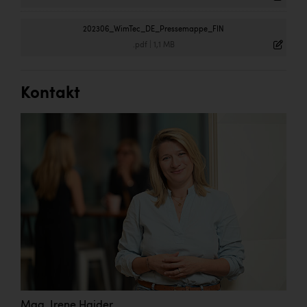
202306_WimTec_DE_Pressemappe_FIN
.pdf
|
1,1 MB
Kontakt
Mag. Irene Haider