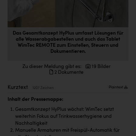
Doppler Gruppe
ERLUS AG
everfield
Das Gesamtkonzept HyPlus umfasst Lösungen für
Firmenradl
alle Wasserabgabestellen und auch das Tablet
WimTec REMOTE zum Einstellen, Steuern und
Fristads Austria
Dokumentieren.
HIG Infomotion Group
Zu dieser Meldung gibt es:
19 Bilder
IFE Austria GmbH
2 Dokumente
Immotech
Kurztext
Plaintext
1207 Zeichen
INTERSPAR
Inhalt der Pressemappe:
INTERSPORT Austria
Gesamtkonzept HyPlus wächst: WimTec setzt
weiterhin Fokus auf Trinkwasserhygiene und
Jesolo
Nachhaltigkeit
Jane Goodall Institute Austria
Manuelle Armaturen mit Freispül-Automatik für