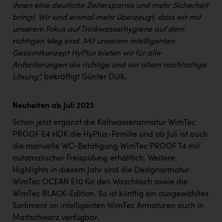
ihnen eine deutliche Zeitersparnis und mehr Sicherheit
bringt. Wir sind einmal mehr überzeugt, dass wir mit
unserem Fokus auf Trinkwasserhygiene auf dem
richtigen Weg sind. Mit unserem intelligenten
Gesamtkonzept HyPlus bieten wir für alle
Anforderungen die richtige und vor allem nachhaltige
Lösung“,
bekräftigt Günter Dülk.
Neuheiten ab Juli 2023
Schon jetzt ergänzt die Kaltwasserarmatur WimTec
PROOF E4 HDK die HyPlus-Familie und ab Juli ist auch
die manuelle WC-Betätigung WimTec PROOF T4 mit
automatischer Freispülung erhältlich. Weitere
Highlights in diesem Jahr sind die Designarmatur
WimTec OCEAN E10 für den Waschtisch sowie die
WimTec BLACK-Edition. So ist künftig ein ausgewähltes
Sortiment an intelligenten WimTec Armaturen auch in
Mattschwarz verfügbar.