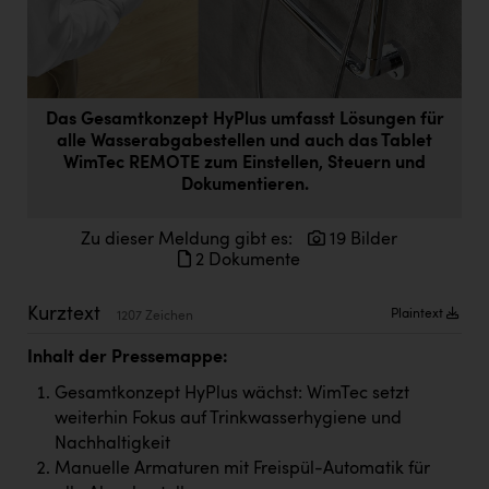
Doppler Gruppe
ERLUS AG
everfield
Das Gesamtkonzept HyPlus umfasst Lösungen für
Firmenradl
alle Wasserabgabestellen und auch das Tablet
WimTec REMOTE zum Einstellen, Steuern und
Fristads Austria
Dokumentieren.
HIG Infomotion Group
Zu dieser Meldung gibt es:
19 Bilder
IFE Austria GmbH
2 Dokumente
Immotech
Kurztext
Plaintext
1207 Zeichen
INTERSPAR
Inhalt der Pressemappe:
INTERSPORT Austria
Gesamtkonzept HyPlus wächst: WimTec setzt
weiterhin Fokus auf Trinkwasserhygiene und
Jesolo
Nachhaltigkeit
Jane Goodall Institute Austria
Manuelle Armaturen mit Freispül-Automatik für