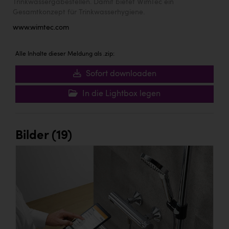
Trinkwassergabestellen. Damit bietet WimTec ein
Gesamtkonzept für Trinkwasserhygiene.
www.wimtec.com
Alle Inhalte dieser Meldung als .zip:
Sofort downloaden
In die Lightbox legen
Bilder (19)