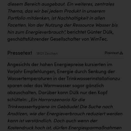
PEZ
diesem Bereich ausgebaut. Ein weiteres, zentrales
Thema, das wir bei jedem Produkt in unserem
PÜSPÖK
Portfolio mitdenken, ist Nachhaltigkeit in allen
REMAX
Facetten. Von der Nutzung der Ressource Wasser bis
hin zum Energieverbrauch“,
berichtet Günter Dülk,
RE/MAX Welcome
geschäftsführender Gesellschafter von WimTec.
Resch&Frisch
Pressetext
Plaintext
18121 Zeichen
RUBBLE MASTER
Angesichts der hohen Energiepreise kursierten im
Ruderclub Wels
Vorjahr Empfehlungen, Energie durch Senkung der
SCRI - Salzburg Cancer Research Institute
Wassertemperaturen in der Trinkwasserinstallationzu
sparen oder das Warmwasser sogar gänzlich
SCHMACHTL GmbH
abzuschalten. Darüber kann Dülk nur den Kopf
Schwingshandl - automation technology gmbh
schütteln:
„Ein Horrorszenario für die
Trinkwasserhygiene im Gebäude! Die Suche nach
Seher + Partner
Ansätzen, wie der Energieverbrauch reduziert werden
kann ist verständlich. Doch auch wenn der
Smurfit Westrock Nettingsdorf
Kostendruck hoch ist, dürfen Energiesparmaßnahmen