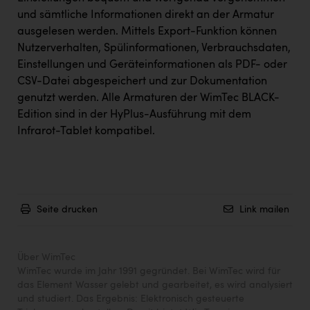
und sämtliche Informationen direkt an der Armatur
ausgelesen werden. Mittels Export-Funktion können
Nutzerverhalten, Spülinformationen, Verbrauchsdaten,
Einstellungen und Geräteinformationen als PDF- oder
CSV-Datei abgespeichert und zur Dokumentation
genutzt werden. Alle Armaturen der WimTec BLACK-
Edition sind in der HyPlus-Ausführung mit dem
Infrarot-Tablet kompatibel.
Seite drucken
Link mailen
Über WimTec
WimTec wurde im Jahr 1991 gegründet. Bei WimTec wird für
das Element Wasser gelebt und gearbeitet, es wird analysiert
und studiert. Das Ergebnis: Elektronisch gesteuerte