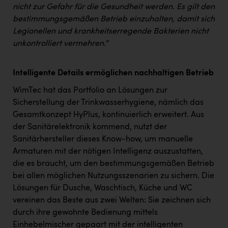
TCL
nicht zur Gefahr für die Gesundheit werden. Es gilt den
bestimmungsgemäßen Betrieb einzuhalten, damit sich
TGW Logistics
Legionellen und krankheitserregende Bakterien nicht
TRAILOMAT & Cycling Austria
unkontrolliert vermehren.“
VERITAS
Intelligente Details ermöglichen nachhaltigen Betrieb
Vier Diamanten
WimTec hat das Portfolio an Lösungen zur
Vorlagenportal
Sicherstellung der Trinkwasserhygiene, nämlich das
Gesamtkonzept HyPlus, kontinuierlich erweitert. Aus
Wir besiegen Krebs
der Sanitärelektronik kommend, nutzt der
Wirtschaftskammer OÖ
Sanitärhersteller dieses Know-how, um manuelle
Armaturen mit der nötigen Intelligenz auszustatten,
ZGONC
die es braucht, um den bestimmungsgemäßen Betrieb
ZULuft - Zukunft Luft Austria
bei allen möglichen Nutzungsszenarien zu sichern. Die
Lösungen für Dusche, Waschtisch, Küche und WC
z.l.ö.
vereinen das Beste aus zwei Welten: Sie zeichnen sich
Österreichisches Hebammengremium
durch ihre gewohnte Bedienung mittels
Einhebelmischer gepaart mit der intelligenten