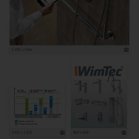
2 300 x 1 840
2 627 x 2 030
800 x 929