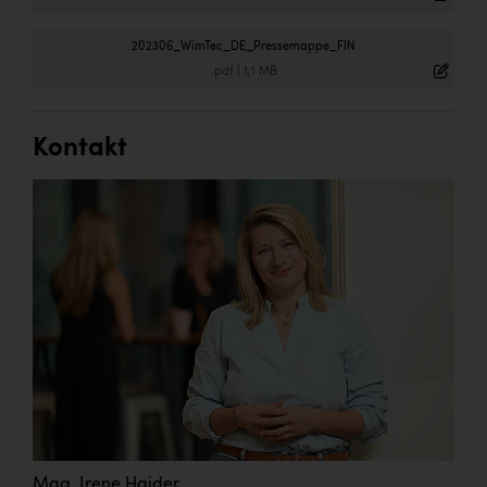
202306_WimTec_DE_Pressemappe_FIN
.pdf
|
1,1 MB
Kontakt
Mag. Irene Haider