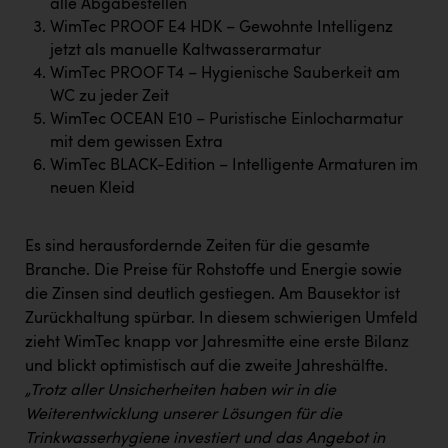
alle Abgabestellen
Kärcher
WimTec PROOF E4 HDK – Gewohnte Intelligenz
Karin Liedl
jetzt als manuelle Kaltwasserarmatur
WimTec PROOF T4 – Hygienische Sauberkeit am
KEBA
WC zu jeder Zeit
WimTec OCEAN E10 – Puristische Einlocharmatur
KIWI Kinderwunsch Institut Dr. Loimer
mit dem gewissen Extra
KLIPP Frisör
WimTec BLACK-Edition – Intelligente Armaturen im
neuen Kleid
Kleider Bauer
Kremsmüller Anlagenbau GmbH
Es sind herausfordernde Zeiten für die gesamte
Branche. Die Preise für Rohstoffe und Energie sowie
Maximarkt
die Zinsen sind deutlich gestiegen. Am Bausektor ist
Oldtimer Raststationen und Motorhotels
Zurückhaltung spürbar. In diesem schwierigen Umfeld
zieht WimTec knapp vor Jahresmitte eine erste Bilanz
Österreichischer Kachelofenverband
und blickt optimistisch auf die zweite Jahreshälfte.
Orlen
„Trotz aller Unsicherheiten haben wir in die
Weiterentwicklung unserer Lösungen für die
Passage Linz
Trinkwasserhygiene investiert und das Angebot in