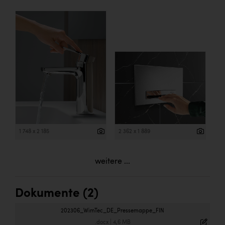
1 748 x 2 185
2 362 x 1 889
weitere ...
Dokumente (2)
202306_WimTec_DE_Pressemappe_FIN
.docx
|
4,6 MB