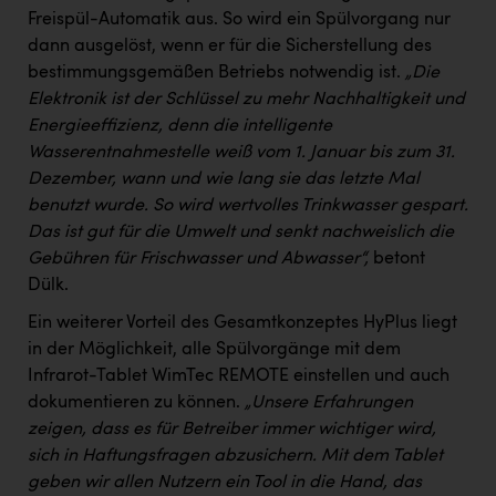
Wirtschaftskammer OÖ Energiehandel
Freispül-Automatik aus. So wird ein Spülvorgang nur
Dopgas
dann ausgelöst, wenn er für die Sicherstellung des
bestimmungsgemäßen Betriebs notwendig ist.
„Die
kunden basics
Elektronik ist der Schlüssel zu mehr Nachhaltigkeit und
Energieeffizienz, denn die intelligente
kontakt
Wasserentnahmestelle weiß vom 1. Januar bis zum 31.
Dezember, wann und wie lang sie das letzte Mal
benutzt wurde. So wird wertvolles Trinkwasser gespart.
Das ist gut für die Umwelt und senkt nachweislich die
Gebühren für Frischwasser und Abwasser“,
betont
Dülk.
Ein weiterer Vorteil des Gesamtkonzeptes HyPlus liegt
in der Möglichkeit, alle Spülvorgänge mit dem
Infrarot-Tablet WimTec REMOTE einstellen und auch
dokumentieren zu können.
„Unsere Erfahrungen
zeigen, dass es für Betreiber immer wichtiger wird,
sich in Haftungsfragen abzusichern. Mit dem Tablet
geben wir allen Nutzern ein Tool in die Hand, das