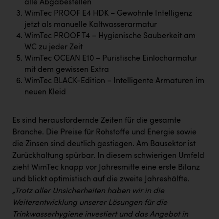
alle Abgabestellen
Kärcher
WimTec PROOF E4 HDK – Gewohnte Intelligenz
Karin Liedl
jetzt als manuelle Kaltwasserarmatur
WimTec PROOF T4 – Hygienische Sauberkeit am
KEBA
WC zu jeder Zeit
WimTec OCEAN E10 – Puristische Einlocharmatur
KIWI Kinderwunsch Institut Dr. Loimer
mit dem gewissen Extra
KLIPP Frisör
WimTec BLACK-Edition – Intelligente Armaturen im
neuen Kleid
Kleider Bauer
Kremsmüller Anlagenbau GmbH
Es sind herausfordernde Zeiten für die gesamte
Branche. Die Preise für Rohstoffe und Energie sowie
Maximarkt
die Zinsen sind deutlich gestiegen. Am Bausektor ist
Oldtimer Raststationen und Motorhotels
Zurückhaltung spürbar. In diesem schwierigen Umfeld
zieht WimTec knapp vor Jahresmitte eine erste Bilanz
Österreichischer Kachelofenverband
und blickt optimistisch auf die zweite Jahreshälfte.
Orlen
„Trotz aller Unsicherheiten haben wir in die
Weiterentwicklung unserer Lösungen für die
Passage Linz
Trinkwasserhygiene investiert und das Angebot in