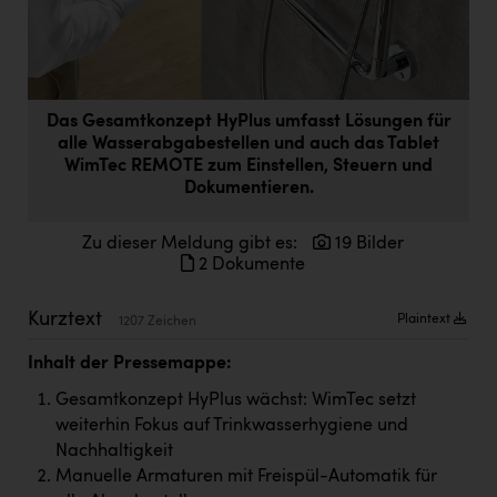
Doppler Gruppe
ERLUS AG
everfield
Das Gesamtkonzept HyPlus umfasst Lösungen für
Firmenradl
alle Wasserabgabestellen und auch das Tablet
WimTec REMOTE zum Einstellen, Steuern und
Fristads Austria
Dokumentieren.
HIG Infomotion Group
Zu dieser Meldung gibt es:
19 Bilder
IFE Austria GmbH
2 Dokumente
Immotech
Kurztext
Plaintext
1207 Zeichen
INTERSPAR
Inhalt der Pressemappe:
INTERSPORT Austria
Gesamtkonzept HyPlus wächst: WimTec setzt
weiterhin Fokus auf Trinkwasserhygiene und
Jesolo
Nachhaltigkeit
Jane Goodall Institute Austria
Manuelle Armaturen mit Freispül-Automatik für