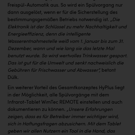
Wirtschaftskammer OÖ Energiehandel
Freispül-Automatik aus. So wird ein Spülvorgang nur
Dopgas
dann ausgelöst, wenn er für die Sicherstellung des
bestimmungsgemäßen Betriebs notwendig ist.
„Die
kunden basics
Elektronik ist der Schlüssel zu mehr Nachhaltigkeit und
Energieeffizienz, denn die intelligente
kontakt
Wasserentnahmestelle weiß vom 1. Januar bis zum 31.
Dezember, wann und wie lang sie das letzte Mal
benutzt wurde. So wird wertvolles Trinkwasser gespart.
Das ist gut für die Umwelt und senkt nachweislich die
Gebühren für Frischwasser und Abwasser“,
betont
Dülk.
Ein weiterer Vorteil des Gesamtkonzeptes HyPlus liegt
in der Möglichkeit, alle Spülvorgänge mit dem
Infrarot-Tablet WimTec REMOTE einstellen und auch
dokumentieren zu können.
„Unsere Erfahrungen
zeigen, dass es für Betreiber immer wichtiger wird,
sich in Haftungsfragen abzusichern. Mit dem Tablet
geben wir allen Nutzern ein Tool in die Hand, das