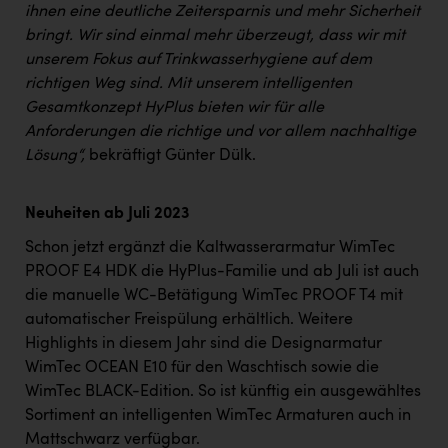
ihnen eine deutliche Zeitersparnis und mehr Sicherheit
bringt. Wir sind einmal mehr überzeugt, dass wir mit
unserem Fokus auf Trinkwasserhygiene auf dem
richtigen Weg sind. Mit unserem intelligenten
Gesamtkonzept HyPlus bieten wir für alle
Anforderungen die richtige und vor allem nachhaltige
Lösung“,
bekräftigt Günter Dülk.
Neuheiten ab Juli 2023
Schon jetzt ergänzt die Kaltwasserarmatur WimTec
PROOF E4 HDK die HyPlus-Familie und ab Juli ist auch
die manuelle WC-Betätigung WimTec PROOF T4 mit
automatischer Freispülung erhältlich. Weitere
Highlights in diesem Jahr sind die Designarmatur
WimTec OCEAN E10 für den Waschtisch sowie die
WimTec BLACK-Edition. So ist künftig ein ausgewähltes
Sortiment an intelligenten WimTec Armaturen auch in
Mattschwarz verfügbar.