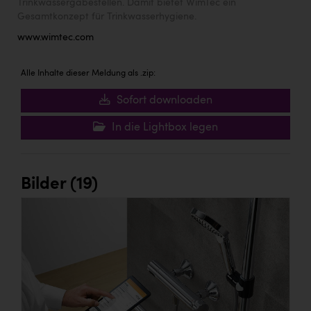
Trinkwassergabestellen. Damit bietet WimTec ein
Gesamtkonzept für Trinkwasserhygiene.
www.wimtec.com
Alle Inhalte dieser Meldung als .zip:
Sofort downloaden
In die Lightbox legen
Bilder (19)