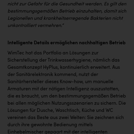
TCL
nicht zur Gefahr für die Gesundheit werden. Es gilt den
bestimmungsgemäßen Betrieb einzuhalten, damit sich
TGW Logistics
Legionellen und krankheitserregende Bakterien nicht
TRAILOMAT & Cycling Austria
unkontrolliert vermehren.“
VERITAS
Intelligente Details ermöglichen nachhaltigen Betrieb
Vier Diamanten
WimTec hat das Portfolio an Lösungen zur
Vorlagenportal
Sicherstellung der Trinkwasserhygiene, nämlich das
Gesamtkonzept HyPlus, kontinuierlich erweitert. Aus
Wir besiegen Krebs
der Sanitärelektronik kommend, nutzt der
Wirtschaftskammer OÖ
Sanitärhersteller dieses Know-how, um manuelle
Armaturen mit der nötigen Intelligenz auszustatten,
ZGONC
die es braucht, um den bestimmungsgemäßen Betrieb
ZULuft - Zukunft Luft Austria
bei allen möglichen Nutzungsszenarien zu sichern. Die
Lösungen für Dusche, Waschtisch, Küche und WC
z.l.ö.
vereinen das Beste aus zwei Welten: Sie zeichnen sich
Österreichisches Hebammengremium
durch ihre gewohnte Bedienung mittels
Einhebelmischer gepaart mit der intelligenten