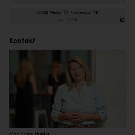
202306_WimTec_DE_Pressemappe_FIN
.pdf
|
1,1 MB
Kontakt
Mag. Irene Haider