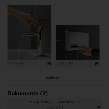
1 748 x 2 185
2 362 x 1 889
weitere ...
Dokumente (2)
202306_WimTec_DE_Pressemappe_FIN
.docx
|
4,6 MB