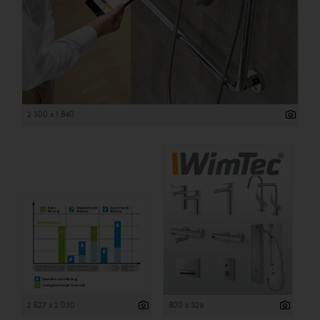
2 300 x 1 840
2 627 x 2 030
800 x 929