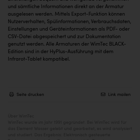
und sämtliche Informationen direkt an der Armatur
ausgelesen werden. Mittels Export-Funktion können
Nutzerverhalten, Spülinformationen, Verbrauchsdaten,
Einstellungen und Geräteinformationen als PDF- oder
CSV-Datei abgespeichert und zur Dokumentation
genutzt werden. Alle Armaturen der WimTec BLACK-
Edition sind in der HyPlus-Ausführung mit dem
Infrarot-Tablet kompatibel.
Seite drucken
Link mailen
Über WimTec
WimTec wurde im Jahr 1991 gegründet. Bei WimTec wird für
das Element Wasser gelebt und gearbeitet, es wird analysiert
und studiert. Das Ergebnis: Elektronisch gesteuerte