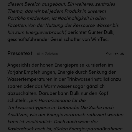
PEZ
diesem Bereich ausgebaut. Ein weiteres, zentrales
Thema, das wir bei jedem Produkt in unserem
PÜSPÖK
Portfolio mitdenken, ist Nachhaltigkeit in allen
REMAX
Facetten. Von der Nutzung der Ressource Wasser bis
hin zum Energieverbrauch“,
berichtet Günter Dülk,
RE/MAX Welcome
geschäftsführender Gesellschafter von WimTec.
Resch&Frisch
Pressetext
Plaintext
18121 Zeichen
RUBBLE MASTER
Angesichts der hohen Energiepreise kursierten im
Ruderclub Wels
Vorjahr Empfehlungen, Energie durch Senkung der
SCRI - Salzburg Cancer Research Institute
Wassertemperaturen in der Trinkwasserinstallationzu
sparen oder das Warmwasser sogar gänzlich
SCHMACHTL GmbH
abzuschalten. Darüber kann Dülk nur den Kopf
Schwingshandl - automation technology gmbh
schütteln:
„Ein Horrorszenario für die
Trinkwasserhygiene im Gebäude! Die Suche nach
Seher + Partner
Ansätzen, wie der Energieverbrauch reduziert werden
kann ist verständlich. Doch auch wenn der
Smurfit Westrock Nettingsdorf
Kostendruck hoch ist, dürfen Energiesparmaßnahmen