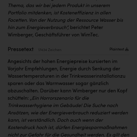
PEZ
Thema, das wir bei jedem Produkt in unserem
Portfolio mitdenken, ist Kosteneffizienz in allen
PÜSPÖK
Facetten. Von der Nutzung der Ressource Wasser bis
REMAX
hin zum Energieverbrauch“,
berichtet Peter
Wimberger, Geschäftsführer von WimTec.
RE/MAX Welcome
Resch&Frisch
Pressetext
Plaintext
17434 Zeichen
RUBBLE MASTER
Angesichts der hohen Energiepreise kursierten im
Vorjahr Empfehlungen, Energie durch Senkung der
Ruderclub Wels
Wassertemperaturen in der Trinkwasserinstallationzu
SCRI - Salzburg Cancer Research Institute
sparen oder das Warmwasser sogar gänzlich
abzuschalten. Darüber kann Wimberger nur den Kopf
SCHMACHTL GmbH
schütteln:
„Ein Horrorszenario für die
Schwingshandl - automation technology gmbh
Trinkwasserhygiene im Gebäude! Die Suche nach
Ansätzen, wie der Energieverbrauch reduziert werden
Seher + Partner
kann, ist verständlich. Doch auch wenn der
Smurfit Westrock Nettingsdorf
Kostendruck hoch ist, dürfen Energiesparmaßnahmen
nicht zur Gefahr für die Gesundheit werden. Es gilt den