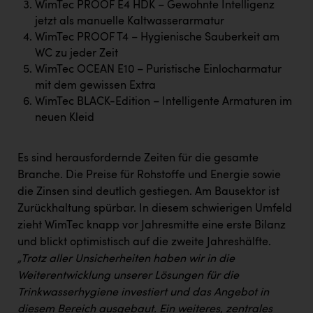
WimTec PROOF E4 HDK – Gewohnte Intelligenz
Kärcher
jetzt als manuelle Kaltwasserarmatur
Karin Liedl
WimTec PROOF T4 – Hygienische Sauberkeit am
WC zu jeder Zeit
KEBA
WimTec OCEAN E10 – Puristische Einlocharmatur
mit dem gewissen Extra
KIWI Kinderwunsch Institut Dr. Loimer
WimTec BLACK-Edition – Intelligente Armaturen im
KLIPP Frisör
neuen Kleid
Kleider Bauer
Es sind herausfordernde Zeiten für die gesamte
Kremsmüller Anlagenbau GmbH
Branche. Die Preise für Rohstoffe und Energie sowie
Maximarkt
die Zinsen sind deutlich gestiegen. Am Bausektor ist
Zurückhaltung spürbar. In diesem schwierigen Umfeld
Oldtimer Raststationen und Motorhotels
zieht WimTec knapp vor Jahresmitte eine erste Bilanz
Österreichischer Kachelofenverband
und blickt optimistisch auf die zweite Jahreshälfte.
„Trotz aller Unsicherheiten haben wir in die
Orlen
Weiterentwicklung unserer Lösungen für die
Trinkwasserhygiene investiert und das Angebot in
Passage Linz
diesem Bereich ausgebaut. Ein weiteres, zentrales