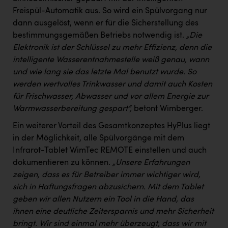
Wirtschaftskammer OÖ Energiehandel
Freispül-Automatik aus. So wird ein Spülvorgang nur
Dopgas
dann ausgelöst, wenn er für die Sicherstellung des
bestimmungsgemäßen Betriebs notwendig ist.
„Die
kunden basics
Elektronik ist der Schlüssel zu mehr Effizienz, denn die
intelligente Wasserentnahmestelle weiß genau, wann
kontakt
und wie lang sie das letzte Mal benutzt wurde. So
werden wertvolles Trinkwasser und damit auch Kosten
für Frischwasser, Abwasser und vor allem Energie zur
Warmwasserbereitung gespart“,
betont Wimberger.
Ein weiterer Vorteil des Gesamtkonzeptes HyPlus liegt
in der Möglichkeit, alle Spülvorgänge mit dem
Infrarot-Tablet WimTec REMOTE einstellen und auch
dokumentieren zu können.
„Unsere Erfahrungen
zeigen, dass es für Betreiber immer wichtiger wird,
sich in Haftungsfragen abzusichern. Mit dem Tablet
geben wir allen Nutzern ein Tool in die Hand, das
ihnen eine deutliche Zeitersparnis und mehr Sicherheit
bringt. Wir sind einmal mehr überzeugt, dass wir mit