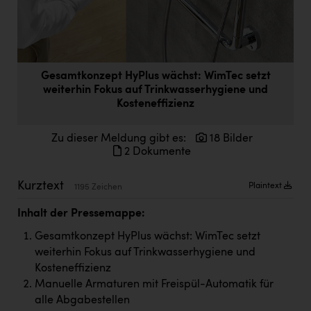
Doppler Gruppe
ERLUS AG
everfield
Gesamtkonzept HyPlus wächst: WimTec setzt
Firmenradl
weiterhin Fokus auf Trinkwasserhygiene und
Kosteneffizienz
Fristads Austria
Zu dieser Meldung gibt es:
18 Bilder
HIG Infomotion Group
2 Dokumente
IFE Austria GmbH
Kurztext
Plaintext
1195 Zeichen
Immotech
Inhalt der Pressemappe:
INTERSPAR
Gesamtkonzept HyPlus wächst: WimTec setzt
INTERSPORT Austria
weiterhin Fokus auf Trinkwasserhygiene und
Jesolo
Kosteneffizienz
Manuelle Armaturen mit Freispül-Automatik für
Jane Goodall Institute Austria
alle Abgabestellen