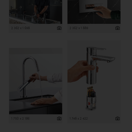
2 362 x 1 698
2 362 x 1 889
1 750 x 2 186
1 748 x 2 422