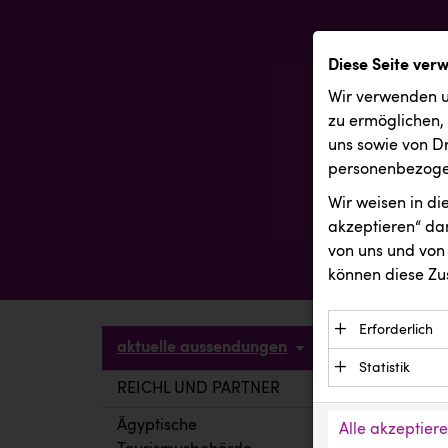
Diese Seite ver
Wir verwenden u
zu ermöglichen,
uns sowie von Dr
personenbezogen
Wir weisen in d
akzeptieren“ dam
von uns und von 
können diese Zu
Erforderlich
aktuelle aussendungen
Essenzielle C
Statistik
Funktion der 
REICHL UND PARTNER
aktuelle a
Statistik Cook
Daten und wer
verstehen, wi
Ägyptische
Alle akzeptier
Anbieter: Eigentü