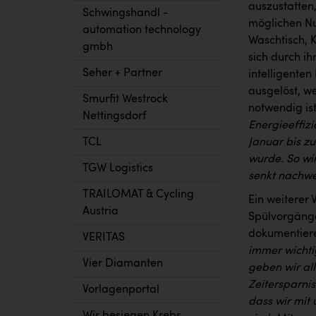
auszustatten
Schwingshandl -
möglichen Nu
automation technology
Waschtisch, 
gmbh
sich durch i
Seher + Partner
intelligente
ausgelöst, w
Smurfit Westrock
notwendig is
Nettingsdorf
Energieeffizi
TCL
Januar bis z
wurde. So wir
TGW Logistics
senkt nachwe
TRAILOMAT & Cycling
Ein weiterer 
Austria
Spülvorgänge
dokumentier
VERITAS
immer wichti
Vier Diamanten
geben wir all
Zeitersparnis
Vorlagenportal
dass wir mit