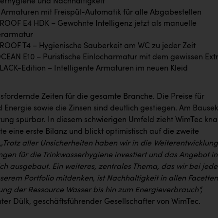
erhygiene und Nachhaltigkeit
Armaturen mit Freispül-Automatik für alle Abgabestellen
OOF E4 HDK – Gewohnte Intelligenz jetzt als manuelle
erarmatur
OOF T4 – Hygienische Sauberkeit am WC zu jeder Zeit
EAN E10 – Puristische Einlocharmatur mit dem gewissen Ext
ACK-Edition – Intelligente Armaturen im neuen Kleid
sfordernde Zeiten für die gesamte Branche. Die Preise für
d Energie sowie die Zinsen sind deutlich gestiegen. Am Bausek
ltung spürbar. In diesem schwierigen Umfeld zieht WimTec kn
te eine erste Bilanz und blickt optimistisch auf die zweite
„Trotz aller Unsicherheiten haben wir in die Weiterentwicklung
ngen für die Trinkwasserhygiene investiert und das Angebot in
ch ausgebaut. Ein weiteres, zentrales Thema, das wir bei jed
serem Portfolio mitdenken, ist Nachhaltigkeit in allen Facetten
ung der Ressource Wasser bis hin zum Energieverbrauch“,
nter Dülk, geschäftsführender Gesellschafter von WimTec.