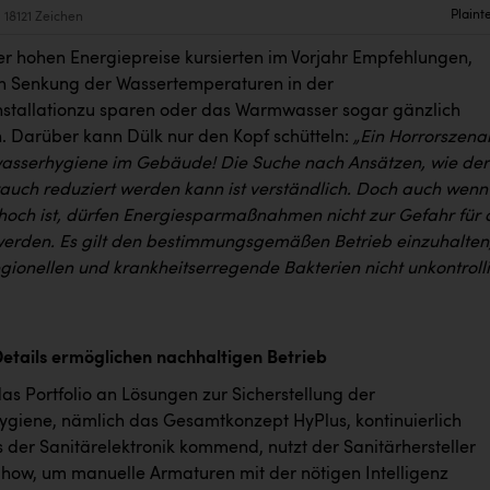
Plaint
18121 Zeichen
er hohen Energiepreise kursierten im Vorjahr Empfehlungen,
h Senkung der Wassertemperaturen in der
nstallationzu sparen oder das Warmwasser sogar gänzlich
. Darüber kann Dülk nur den Kopf schütteln:
„Ein Horrorszena
kwasserhygiene im Gebäude! Die Suche nach Ansätzen, wie der
auch reduziert werden kann ist verständlich. Doch auch wenn
hoch ist, dürfen Energiesparmaßnahmen nicht zur Gefahr für 
erden. Es gilt den bestimmungsgemäßen Betrieb einzuhalten
gionellen und krankheitserregende Bakterien nicht unkontrolli
 Details ermöglichen nachhaltigen Betrieb
as Portfolio an Lösungen zur Sicherstellung der
ygiene, nämlich das Gesamtkonzept HyPlus, kontinuierlich
s der Sanitärelektronik kommend, nutzt der Sanitärhersteller
how, um manuelle Armaturen mit der nötigen Intelligenz