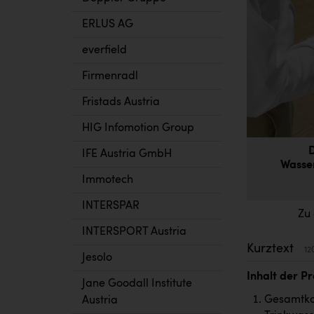
ERLUS AG
everfield
Firmenradl
Fristads Austria
HIG Infomotion Group
IFE Austria GmbH
Wasse
Immotech
INTERSPAR
Zu
INTERSPORT Austria
Kurztext
12
Jesolo
Inhalt der P
Jane Goodall Institute
Gesamtkon
Austria