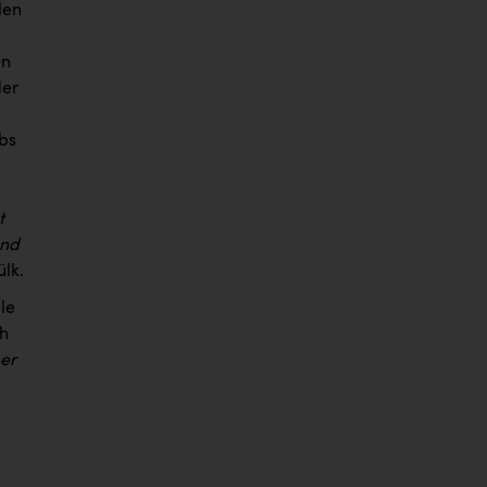
len
en
der
bs
t
und
lk.
le
ch
ber