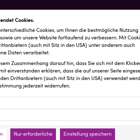
wendet Cookies.
nterschiedliche Cookies, um Ihnen die best­mögliche Nutzung
 sowie um unsere Website fortlaufend zu verbessern. Mit Cook
ittanbietern (auch mit Sitz in den USA) unter anderem auch
e Daten verarbeitet.
iesem Zusammenhang darauf hin, dass Sie sich mit dem Klicken
it ein­ver­standen erklären, dass die auf unserer Seite einges
den Drittanbietern (auch mit Sitz in den USA) verwendet werd
stimmung jederzeit widerrufen.
ookies ermöglichen grundlegende Funktionen und sind für die 
Website erforderlich. Diese Cookies speichern keine persone
ussendungen
ies erfassen Informationen anonym. Diese Informationen helfe
den an keine Dritten übermittelt.
e unsere Besucher unsere Website nutzen.
en
Nur erforderliche
Einstellung speichern
mer der Website (Erstanbieter)