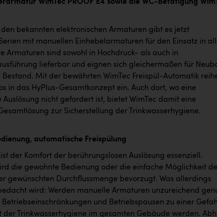
serarmatur WimTec PROOF E4 sowie die WC-Betätigung Wim
 den bekannten elektronischen Armaturen gibt es jetzt
erien mit manuellen Einhebelarmaturen für den Einsatz in al
ie Armaturen sind sowohl in Hochdruck- als auch in
usführung lieferbar und eignen sich gleichermaßen für Neub
n Bestand. Mit der bewährten WimTec Freispül-Automatik reih
los in das HyPlus-Gesamtkonzept ein. Auch dort, wo eine
Auslösung nicht gefordert ist, bietet WimTec damit eine
 Gesamtlösung zur Sicherstellung der Trinkwasserhygiene.
dienung, automatische Freispülung
 ist der Komfort der berührungslosen Auslösung essenziell.
d die gewohnte Bedienung oder die einfache Möglichkeit de
der gewünschten Durchflussmenge bevorzugt. Was allerdings
 bedacht wird: Werden manuelle Armaturen unzureichend genu
 Betriebseinschränkungen und Betriebspausen zu einer Gefa
lt der Trinkwasserhygiene im gesamten Gebäude werden. Abhi