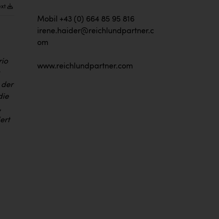
ext
Mobil +43 (0) 664 85 95 816
irene.haider@reichlundpartner.c
om
rio
www.reichlundpartner.com
 der
die
,
ert