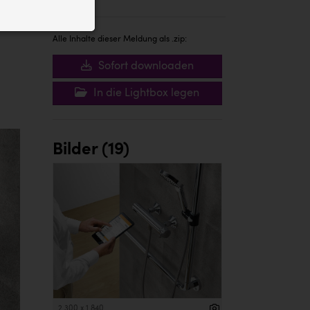
ID auf Ihrem
 der Website
Alle Inhalte dieser Meldung als .zip:
Sofort downloaden
In die Lightbox legen
Bilder (19)
2 300 x 1 840