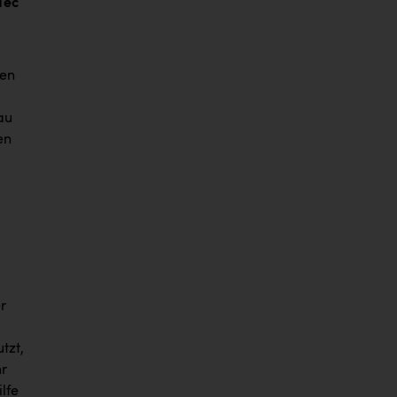
Tec
len
au
en
r
tzt,
hr
lfe