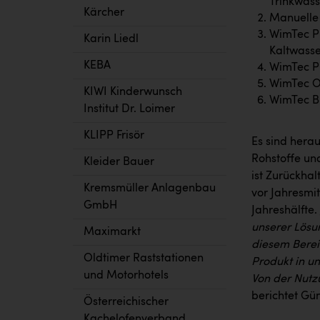
Trinkwass
Kärcher
Manuelle 
WimTec PR
Karin Liedl
Kaltwass
KEBA
WimTec PR
WimTec OC
KIWI Kinderwunsch
WimTec BL
Institut Dr. Loimer
KLIPP Frisör
Es sind herau
Rohstoffe un
Kleider Bauer
ist Zurückha
Kremsmüller Anlagenbau
vor Jahresmit
GmbH
Jahreshälfte.
unserer Lösu
Maximarkt
diesem Berei
Oldtimer Raststationen
Produkt in un
und Motorhotels
Von der Nutz
berichtet Gü
Österreichischer
Kachelofenverband