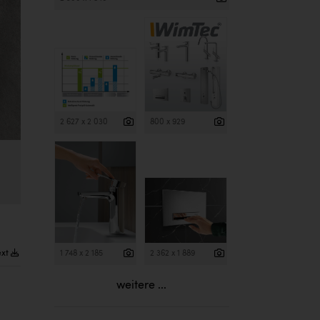
2 627 x 2 030
800 x 929
ext
1 748 x 2 185
2 362 x 1 889
weitere ...