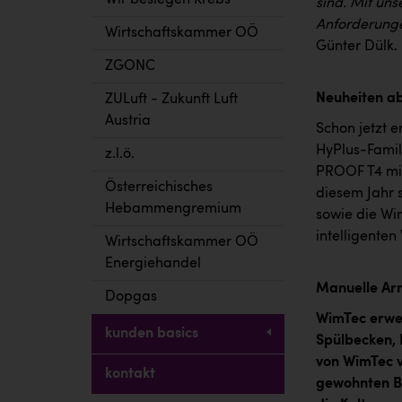
Wir besiegen Krebs
sind. Mit uns
Anforderunge
Wirtschaftskammer OÖ
Günter Dülk.
ZGONC
Neuheiten ab
ZULuft - Zukunft Luft
Austria
Schon jetzt 
HyPlus-Famil
z.l.ö.
PROOF T4 mit 
Österreichisches
diesem Jahr 
Hebammengremium
sowie die Wi
intelligente
Wirtschaftskammer OÖ
Energiehandel
Manuelle Arm
Dopgas
WimTec erwei
kunden basics
Spülbecken,
von WimTec v
kontakt
gewohnten B