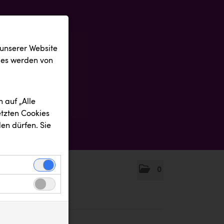
 unserer Website
ies werden von
 auf „Alle
etzten Cookies
en dürfen. Sie
0
einwandfreie
nbezogenen
n uns zu