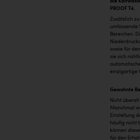
die Kaltwas
PROOF T4.
Zusätzlich zu
umfassende S
Bereichen. D
Niederdrucka
sowie für de
sie sich naht
automatische 
einzigartige
Gewohnte Be
Nicht überall
Manchmal wir
Einstellung 
häufig nicht
können diese
für den Erha