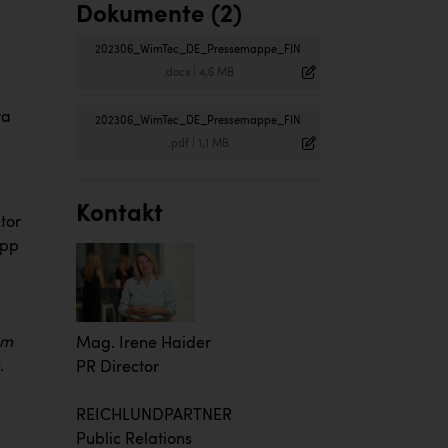
Dokumente (2)
202306_WimTec_DE_Pressemappe_FIN
.docx
|
4,6 MB
ra
202306_WimTec_DE_Pressemappe_FIN
.pdf
|
1,1 MB
Kontakt
tor
app
em
Mag. Irene Haider
.
PR Director
REICHLUNDPARTNER
Public Relations