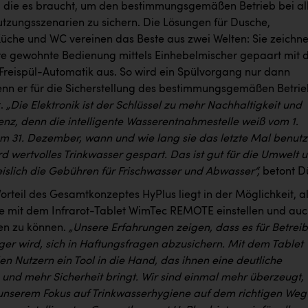
, die es braucht, um den bestimmungsgemäßen Betrieb bei al
tzungsszenarien zu sichern. Die Lösungen für Dusche,
Küche und WC vereinen das Beste aus zwei Welten: Sie zeichn
hre gewohnte Bedienung mittels Einhebelmischer gepaart mit 
n Freispül-Automatik aus. So wird ein Spülvorgang nur dann
enn er für die Sicherstellung des bestimmungsgemäßen Betrie
t.
„Die Elektronik ist der Schlüssel zu mehr Nachhaltigkeit und
enz, denn die intelligente Wasserentnahmestelle weiß vom 1.
um 31. Dezember, wann und wie lang sie das letzte Mal benutz
d wertvolles Trinkwasser gespart. Das ist gut für die Umwelt 
islich die Gebühren für Frischwasser und Abwasser“,
betont Dü
Vorteil des Gesamtkonzeptes HyPlus liegt in der Möglichkeit, al
 mit dem Infrarot-Tablet WimTec REMOTE einstellen und au
en zu können.
„Unsere Erfahrungen zeigen, dass es für Betrei
ger wird, sich in Haftungsfragen abzusichern. Mit dem Tablet
en Nutzern ein Tool in die Hand, das ihnen eine deutliche
 und mehr Sicherheit bringt. Wir sind einmal mehr überzeugt,
 unserem Fokus auf Trinkwasserhygiene auf dem richtigen Weg