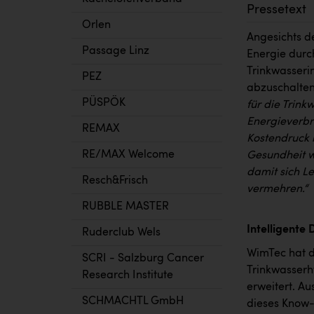
Pressetext
Orlen
Angesichts d
Passage Linz
Energie durc
Trinkwasseri
PEZ
abzuschalten
PÜSPÖK
für die Trin
Energieverbr
REMAX
Kostendruck 
RE/MAX Welcome
Gesundheit w
damit sich Le
Resch&Frisch
vermehren.“
RUBBLE MASTER
Intelligente
Ruderclub Wels
WimTec hat d
SCRI - Salzburg Cancer
Trinkwasserh
Research Institute
erweitert. Au
SCHMACHTL GmbH
dieses Know-