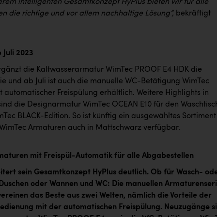
erem intelligenten Gesamtkonzept HyPlus bieten wir für alle
n die richtige und vor allem nachhaltige Lösung“,
bekräftigt
 Juli 2023
ergänzt die Kaltwasserarmatur WimTec PROOF E4 HDK die
ie und ab Juli ist auch die manuelle WC-Betätigung WimTec
automatischer Freispülung erhältlich. Weitere Highlights in
sind die Designarmatur WimTec OCEAN E10 für den Waschtisc
mTec BLACK-Edition. So ist künftig ein ausgewähltes Sortiment
n WimTec Armaturen auch in Mattschwarz verfügbar.
aturen mit Freispül-Automatik für alle Abgabestellen
tert sein Gesamtkonzept HyPlus deutlich. Ob für Wasch- od
 Duschen oder Wannen und WC: Die manuellen Armaturenser
ereinen das Beste aus zwei Welten, nämlich die Vorteile der
edienung mit der automatischen Freispülung. Neuzugänge s