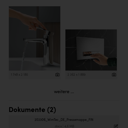
1 748 x 2 185
2 362 x 1 889
weitere ...
Dokumente (2)
202306_WimTec_DE_Pressemappe_FIN
.docx
|
4,6 MB