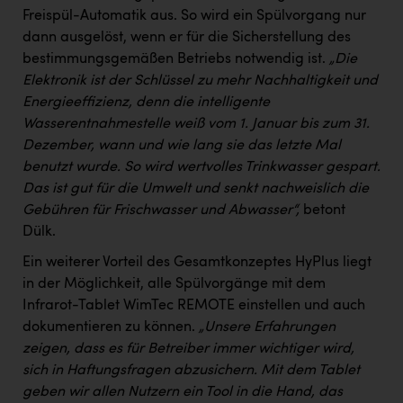
Wirtschaftskammer OÖ Energiehandel
Freispül-Automatik aus. So wird ein Spülvorgang nur
Dopgas
dann ausgelöst, wenn er für die Sicherstellung des
bestimmungsgemäßen Betriebs notwendig ist.
„Die
kunden basics
Elektronik ist der Schlüssel zu mehr Nachhaltigkeit und
Energieeffizienz, denn die intelligente
kontakt
Wasserentnahmestelle weiß vom 1. Januar bis zum 31.
Dezember, wann und wie lang sie das letzte Mal
benutzt wurde. So wird wertvolles Trinkwasser gespart.
Das ist gut für die Umwelt und senkt nachweislich die
Gebühren für Frischwasser und Abwasser“,
betont
Dülk.
Ein weiterer Vorteil des Gesamtkonzeptes HyPlus liegt
in der Möglichkeit, alle Spülvorgänge mit dem
Infrarot-Tablet WimTec REMOTE einstellen und auch
dokumentieren zu können.
„Unsere Erfahrungen
zeigen, dass es für Betreiber immer wichtiger wird,
sich in Haftungsfragen abzusichern. Mit dem Tablet
geben wir allen Nutzern ein Tool in die Hand, das