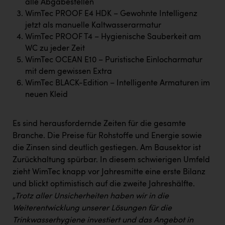
alle Abgabestellen
Kärcher
WimTec PROOF E4 HDK – Gewohnte Intelligenz
Karin Liedl
jetzt als manuelle Kaltwasserarmatur
WimTec PROOF T4 – Hygienische Sauberkeit am
KEBA
WC zu jeder Zeit
WimTec OCEAN E10 – Puristische Einlocharmatur
KIWI Kinderwunsch Institut Dr. Loimer
mit dem gewissen Extra
KLIPP Frisör
WimTec BLACK-Edition – Intelligente Armaturen im
neuen Kleid
Kleider Bauer
Kremsmüller Anlagenbau GmbH
Es sind herausfordernde Zeiten für die gesamte
Branche. Die Preise für Rohstoffe und Energie sowie
Maximarkt
die Zinsen sind deutlich gestiegen. Am Bausektor ist
Oldtimer Raststationen und Motorhotels
Zurückhaltung spürbar. In diesem schwierigen Umfeld
zieht WimTec knapp vor Jahresmitte eine erste Bilanz
Österreichischer Kachelofenverband
und blickt optimistisch auf die zweite Jahreshälfte.
Orlen
„Trotz aller Unsicherheiten haben wir in die
Weiterentwicklung unserer Lösungen für die
Passage Linz
Trinkwasserhygiene investiert und das Angebot in