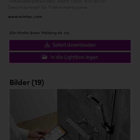
Trinkwassergabestellen. Damit bietet WimTec ein
Gesamtkonzept für Trinkwasserhygiene.
www.wimtec.com
Alle Inhalte dieser Meldung als .zip:
Sofort downloaden
In die Lightbox legen
Bilder (19)