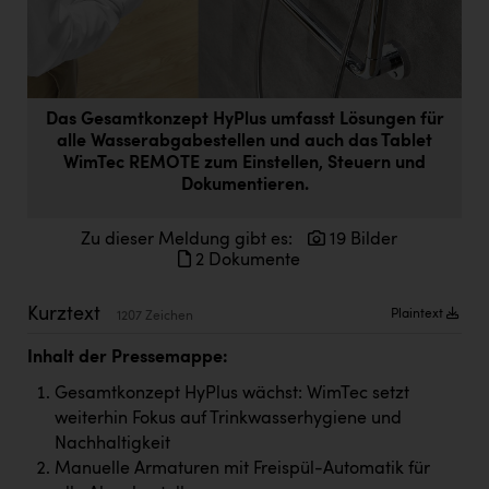
Doppler Gruppe
ERLUS AG
everfield
Das Gesamtkonzept HyPlus umfasst Lösungen für
Firmenradl
alle Wasserabgabestellen und auch das Tablet
WimTec REMOTE zum Einstellen, Steuern und
Fristads Austria
Dokumentieren.
HIG Infomotion Group
Zu dieser Meldung gibt es:
19 Bilder
IFE Austria GmbH
2 Dokumente
Immotech
Kurztext
Plaintext
1207 Zeichen
INTERSPAR
Inhalt der Pressemappe:
INTERSPORT Austria
Gesamtkonzept HyPlus wächst: WimTec setzt
weiterhin Fokus auf Trinkwasserhygiene und
Jesolo
Nachhaltigkeit
Jane Goodall Institute Austria
Manuelle Armaturen mit Freispül-Automatik für