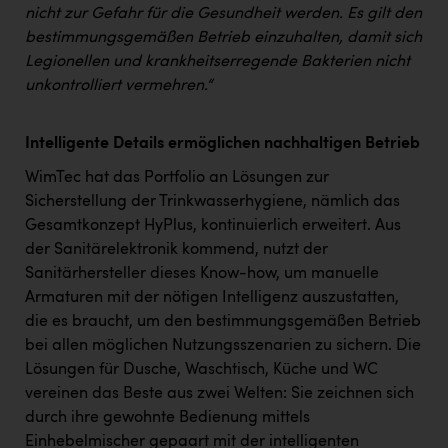
TCL
nicht zur Gefahr für die Gesundheit werden. Es gilt den
bestimmungsgemäßen Betrieb einzuhalten, damit sich
TGW Logistics
Legionellen und krankheitserregende Bakterien nicht
TRAILOMAT & Cycling Austria
unkontrolliert vermehren.“
VERITAS
Intelligente Details ermöglichen nachhaltigen Betrieb
Vier Diamanten
WimTec hat das Portfolio an Lösungen zur
Vorlagenportal
Sicherstellung der Trinkwasserhygiene, nämlich das
Gesamtkonzept HyPlus, kontinuierlich erweitert. Aus
Wir besiegen Krebs
der Sanitärelektronik kommend, nutzt der
Wirtschaftskammer OÖ
Sanitärhersteller dieses Know-how, um manuelle
Armaturen mit der nötigen Intelligenz auszustatten,
ZGONC
die es braucht, um den bestimmungsgemäßen Betrieb
ZULuft - Zukunft Luft Austria
bei allen möglichen Nutzungsszenarien zu sichern. Die
Lösungen für Dusche, Waschtisch, Küche und WC
z.l.ö.
vereinen das Beste aus zwei Welten: Sie zeichnen sich
Österreichisches Hebammengremium
durch ihre gewohnte Bedienung mittels
Einhebelmischer gepaart mit der intelligenten