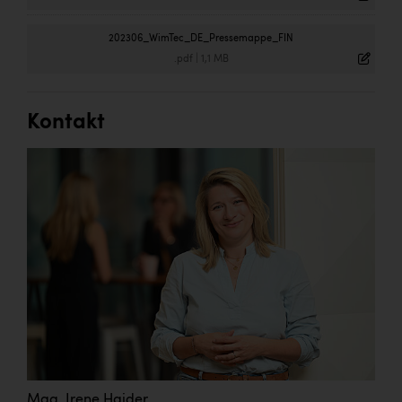
202306_WimTec_DE_Pressemappe_FIN
.pdf
|
1,1 MB
Kontakt
Mag. Irene Haider