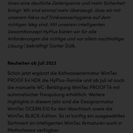
ihnen eine deutliche Zeitersparnis und mehr Sicherheit
bringt. Wir sind einmal mehr überzeugt, dass wir mit
unserem Fokus auf Trinkwasserhygiene auf dem
richtigen Weg sind. Mit unserem intelligenten
Gesamtkonzept HyPlus bieten wir für alle
Anforderungen die richtige und vor allem nachhaltige
Lösung“,
bekräftigt Günter Dülk.
Neuheiten ab Juli 2023
Schon jetzt ergänzt die Kaltwasserarmatur WimTec
PROOF E4 HDK die HyPlus-Familie und ab Juli ist auch
die manuelle WC-Betätigung WimTec PROOF T4 mit
automatischer Freispülung erhältlich. Weitere
Highlights in diesem Jahr sind die Designarmatur
WimTec OCEAN E10 für den Waschtisch sowie die
WimTec BLACK-Edition. So ist künftig ein ausgewähltes
Sortiment an intelligenten WimTec Armaturen auch in
Mattschwarz verfügbar.