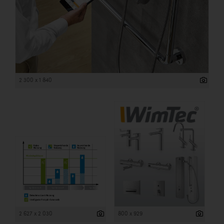
2 300 x 1 840
2 627 x 2 030
800 x 929