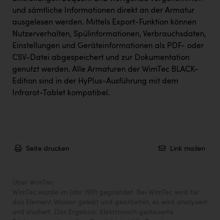
und sämtliche Informationen direkt an der Armatur
ausgelesen werden. Mittels Export-Funktion können
Nutzerverhalten, Spülinformationen, Verbrauchsdaten,
Einstellungen und Geräteinformationen als PDF- oder
CSV-Datei abgespeichert und zur Dokumentation
genutzt werden. Alle Armaturen der WimTec BLACK-
Edition sind in der HyPlus-Ausführung mit dem
Infrarot-Tablet kompatibel.
Seite drucken
Link mailen
Über WimTec
WimTec wurde im Jahr 1991 gegründet. Bei WimTec wird für
das Element Wasser gelebt und gearbeitet, es wird analysiert
und studiert. Das Ergebnis: Elektronisch gesteuerte