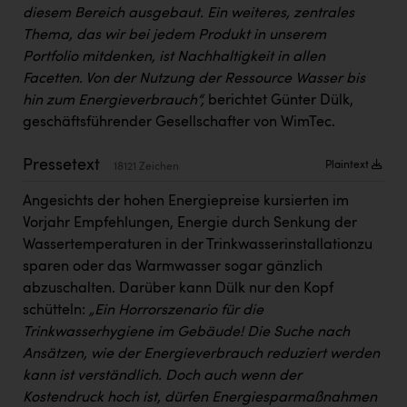
PEZ
diesem Bereich ausgebaut. Ein weiteres, zentrales
Thema, das wir bei jedem Produkt in unserem
PÜSPÖK
Portfolio mitdenken, ist Nachhaltigkeit in allen
REMAX
Facetten. Von der Nutzung der Ressource Wasser bis
hin zum Energieverbrauch“,
berichtet Günter Dülk,
RE/MAX Welcome
geschäftsführender Gesellschafter von WimTec.
Resch&Frisch
Pressetext
Plaintext
18121 Zeichen
RUBBLE MASTER
Angesichts der hohen Energiepreise kursierten im
Ruderclub Wels
Vorjahr Empfehlungen, Energie durch Senkung der
SCRI - Salzburg Cancer Research Institute
Wassertemperaturen in der Trinkwasserinstallationzu
sparen oder das Warmwasser sogar gänzlich
SCHMACHTL GmbH
abzuschalten. Darüber kann Dülk nur den Kopf
Schwingshandl - automation technology gmbh
schütteln:
„Ein Horrorszenario für die
Trinkwasserhygiene im Gebäude! Die Suche nach
Seher + Partner
Ansätzen, wie der Energieverbrauch reduziert werden
kann ist verständlich. Doch auch wenn der
Smurfit Westrock Nettingsdorf
Kostendruck hoch ist, dürfen Energiesparmaßnahmen