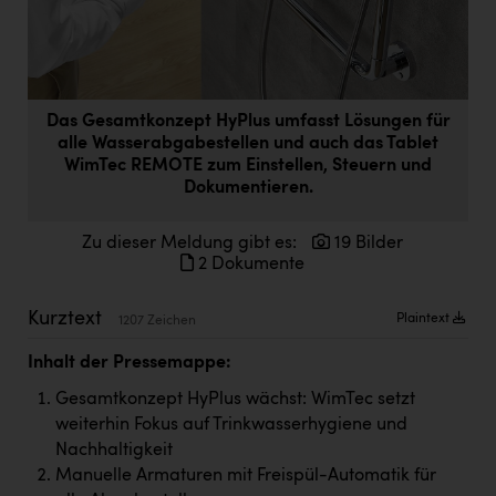
Doppler Gruppe
ERLUS AG
everfield
Das Gesamtkonzept HyPlus umfasst Lösungen für
Firmenradl
alle Wasserabgabestellen und auch das Tablet
WimTec REMOTE zum Einstellen, Steuern und
Fristads Austria
Dokumentieren.
HIG Infomotion Group
Zu dieser Meldung gibt es:
19 Bilder
IFE Austria GmbH
2 Dokumente
Immotech
Kurztext
Plaintext
1207 Zeichen
INTERSPAR
Inhalt der Pressemappe:
INTERSPORT Austria
Gesamtkonzept HyPlus wächst: WimTec setzt
weiterhin Fokus auf Trinkwasserhygiene und
Jesolo
Nachhaltigkeit
Jane Goodall Institute Austria
Manuelle Armaturen mit Freispül-Automatik für