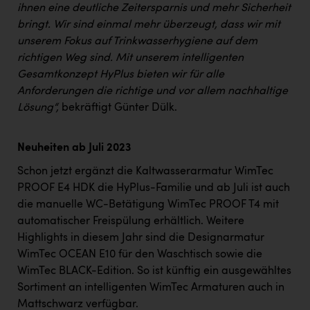
ihnen eine deutliche Zeitersparnis und mehr Sicherheit
bringt. Wir sind einmal mehr überzeugt, dass wir mit
unserem Fokus auf Trinkwasserhygiene auf dem
richtigen Weg sind. Mit unserem intelligenten
Gesamtkonzept HyPlus bieten wir für alle
Anforderungen die richtige und vor allem nachhaltige
Lösung“,
bekräftigt Günter Dülk.
Neuheiten ab Juli 2023
Schon jetzt ergänzt die Kaltwasserarmatur WimTec
PROOF E4 HDK die HyPlus-Familie und ab Juli ist auch
die manuelle WC-Betätigung WimTec PROOF T4 mit
automatischer Freispülung erhältlich. Weitere
Highlights in diesem Jahr sind die Designarmatur
WimTec OCEAN E10 für den Waschtisch sowie die
WimTec BLACK-Edition. So ist künftig ein ausgewähltes
Sortiment an intelligenten WimTec Armaturen auch in
Mattschwarz verfügbar.