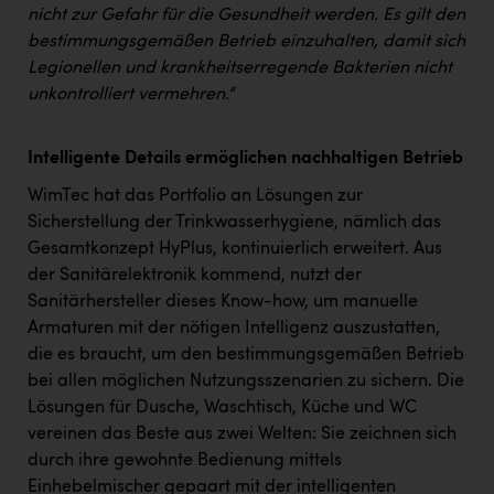
TCL
nicht zur Gefahr für die Gesundheit werden. Es gilt den
bestimmungsgemäßen Betrieb einzuhalten, damit sich
TGW Logistics
Legionellen und krankheitserregende Bakterien nicht
TRAILOMAT & Cycling Austria
unkontrolliert vermehren.“
VERITAS
Intelligente Details ermöglichen nachhaltigen Betrieb
Vier Diamanten
WimTec hat das Portfolio an Lösungen zur
Vorlagenportal
Sicherstellung der Trinkwasserhygiene, nämlich das
Gesamtkonzept HyPlus, kontinuierlich erweitert. Aus
Wir besiegen Krebs
der Sanitärelektronik kommend, nutzt der
Wirtschaftskammer OÖ
Sanitärhersteller dieses Know-how, um manuelle
Armaturen mit der nötigen Intelligenz auszustatten,
ZGONC
die es braucht, um den bestimmungsgemäßen Betrieb
ZULuft - Zukunft Luft Austria
bei allen möglichen Nutzungsszenarien zu sichern. Die
Lösungen für Dusche, Waschtisch, Küche und WC
z.l.ö.
vereinen das Beste aus zwei Welten: Sie zeichnen sich
Österreichisches Hebammengremium
durch ihre gewohnte Bedienung mittels
Einhebelmischer gepaart mit der intelligenten