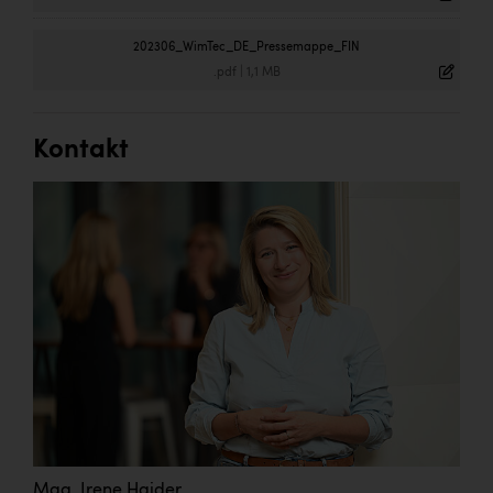
202306_WimTec_DE_Pressemappe_FIN
.pdf
|
1,1 MB
Kontakt
Mag. Irene Haider