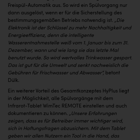
Wirtschaftskammer OÖ Energiehandel
Freispül-Automatik aus. So wird ein Spülvorgang nur
Dopgas
dann ausgelöst, wenn er für die Sicherstellung des
bestimmungsgemäßen Betriebs notwendig ist.
„Die
kunden basics
Elektronik ist der Schlüssel zu mehr Nachhaltigkeit und
Energieeffizienz, denn die intelligente
kontakt
Wasserentnahmestelle weiß vom 1. Januar bis zum 31.
Dezember, wann und wie lang sie das letzte Mal
benutzt wurde. So wird wertvolles Trinkwasser gespart.
Das ist gut für die Umwelt und senkt nachweislich die
Gebühren für Frischwasser und Abwasser“,
betont
Dülk.
Ein weiterer Vorteil des Gesamtkonzeptes HyPlus liegt
in der Möglichkeit, alle Spülvorgänge mit dem
Infrarot-Tablet WimTec REMOTE einstellen und auch
dokumentieren zu können.
„Unsere Erfahrungen
zeigen, dass es für Betreiber immer wichtiger wird,
sich in Haftungsfragen abzusichern. Mit dem Tablet
geben wir allen Nutzern ein Tool in die Hand, das