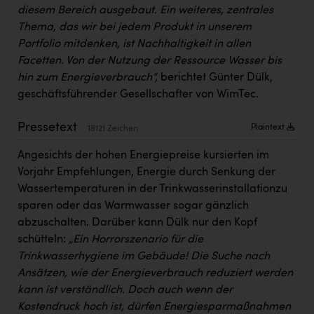
PEZ
diesem Bereich ausgebaut. Ein weiteres, zentrales
Thema, das wir bei jedem Produkt in unserem
PÜSPÖK
Portfolio mitdenken, ist Nachhaltigkeit in allen
REMAX
Facetten. Von der Nutzung der Ressource Wasser bis
hin zum Energieverbrauch“,
berichtet Günter Dülk,
RE/MAX Welcome
geschäftsführender Gesellschafter von WimTec.
Resch&Frisch
Pressetext
Plaintext
18121 Zeichen
RUBBLE MASTER
Angesichts der hohen Energiepreise kursierten im
Ruderclub Wels
Vorjahr Empfehlungen, Energie durch Senkung der
SCRI - Salzburg Cancer Research Institute
Wassertemperaturen in der Trinkwasserinstallationzu
sparen oder das Warmwasser sogar gänzlich
SCHMACHTL GmbH
abzuschalten. Darüber kann Dülk nur den Kopf
Schwingshandl - automation technology gmbh
schütteln:
„Ein Horrorszenario für die
Trinkwasserhygiene im Gebäude! Die Suche nach
Seher + Partner
Ansätzen, wie der Energieverbrauch reduziert werden
kann ist verständlich. Doch auch wenn der
Smurfit Westrock Nettingsdorf
Kostendruck hoch ist, dürfen Energiesparmaßnahmen