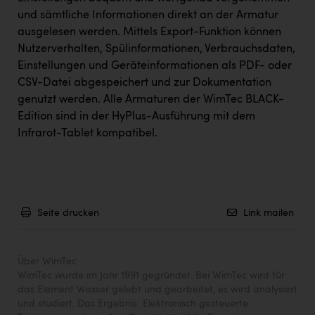
und sämtliche Informationen direkt an der Armatur
ausgelesen werden. Mittels Export-Funktion können
Nutzerverhalten, Spülinformationen, Verbrauchsdaten,
Einstellungen und Geräteinformationen als PDF- oder
CSV-Datei abgespeichert und zur Dokumentation
genutzt werden. Alle Armaturen der WimTec BLACK-
Edition sind in der HyPlus-Ausführung mit dem
Infrarot-Tablet kompatibel.
Seite drucken
Link mailen
Über WimTec
WimTec wurde im Jahr 1991 gegründet. Bei WimTec wird für
das Element Wasser gelebt und gearbeitet, es wird analysiert
und studiert. Das Ergebnis: Elektronisch gesteuerte