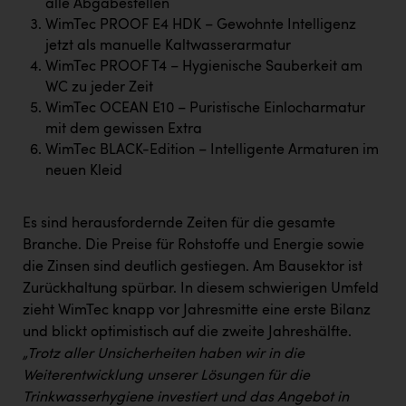
alle Abgabestellen
Kärcher
WimTec PROOF E4 HDK – Gewohnte Intelligenz
Karin Liedl
jetzt als manuelle Kaltwasserarmatur
WimTec PROOF T4 – Hygienische Sauberkeit am
KEBA
WC zu jeder Zeit
WimTec OCEAN E10 – Puristische Einlocharmatur
KIWI Kinderwunsch Institut Dr. Loimer
mit dem gewissen Extra
KLIPP Frisör
WimTec BLACK-Edition – Intelligente Armaturen im
neuen Kleid
Kleider Bauer
Kremsmüller Anlagenbau GmbH
Es sind herausfordernde Zeiten für die gesamte
Branche. Die Preise für Rohstoffe und Energie sowie
Maximarkt
die Zinsen sind deutlich gestiegen. Am Bausektor ist
Oldtimer Raststationen und Motorhotels
Zurückhaltung spürbar. In diesem schwierigen Umfeld
zieht WimTec knapp vor Jahresmitte eine erste Bilanz
Österreichischer Kachelofenverband
und blickt optimistisch auf die zweite Jahreshälfte.
Orlen
„Trotz aller Unsicherheiten haben wir in die
Weiterentwicklung unserer Lösungen für die
Passage Linz
Trinkwasserhygiene investiert und das Angebot in