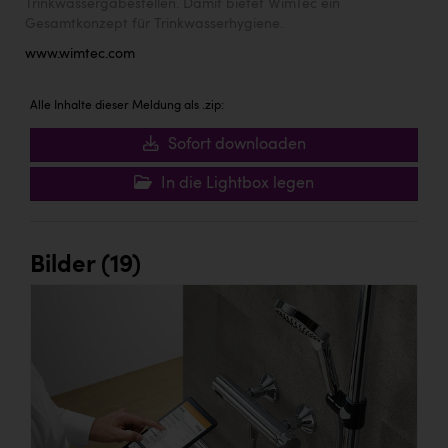
Trinkwassergabestellen. Damit bietet WimTec ein
Gesamtkonzept für Trinkwasserhygiene.
www.wimtec.com
Alle Inhalte dieser Meldung als .zip:
Sofort downloaden
In die Lightbox legen
Bilder (19)