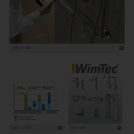
2 300 x 1 840
2 627 x 2 030
800 x 929