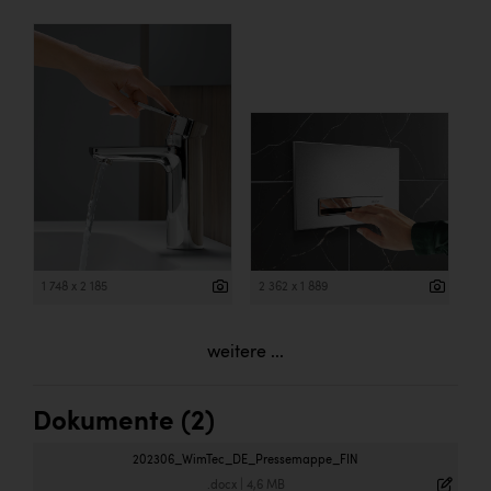
1 748 x 2 185
2 362 x 1 889
weitere ...
Dokumente (2)
202306_WimTec_DE_Pressemappe_FIN
.docx
|
4,6 MB