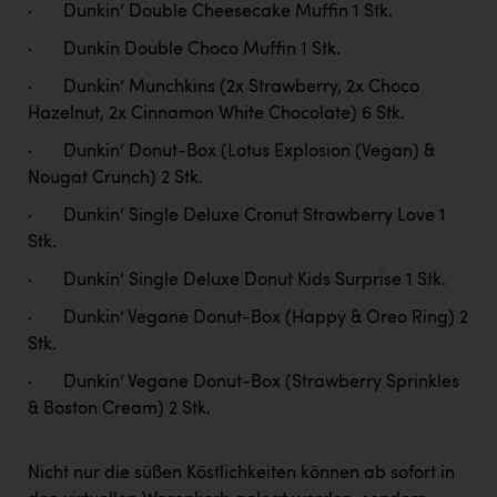
TCL
· Dunkin‘ Double Cheesecake Muffin 1 Stk.
TGW Logistics
· Dunkin Double Choco Muffin 1 Stk.
TRAILOMAT & Cycling Austria
· Dunkin‘ Munchkins (2x Strawberry, 2x Choco
Hazelnut, 2x Cinnamon White Chocolate) 6 Stk.
VERITAS
· Dunkin‘ Donut-Box (Lotus Explosion (Vegan) &
Vier Diamanten
Nougat Crunch) 2 Stk.
Vorlagenportal
· Dunkin‘ Single Deluxe Cronut Strawberry Love 1
Stk.
Wir besiegen Krebs
· Dunkin‘ Single Deluxe Donut Kids Surprise 1 Stk.
Wirtschaftskammer OÖ
· Dunkin‘ Vegane Donut-Box (Happy & Oreo Ring) 2
ZGONC
Stk.
ZULuft - Zukunft Luft Austria
· Dunkin‘ Vegane Donut-Box (Strawberry Sprinkles
& Boston Cream) 2 Stk.
z.l.ö.
Österreichisches Hebammengremium
Nicht nur die süßen Köstlichkeiten können ab sofort in