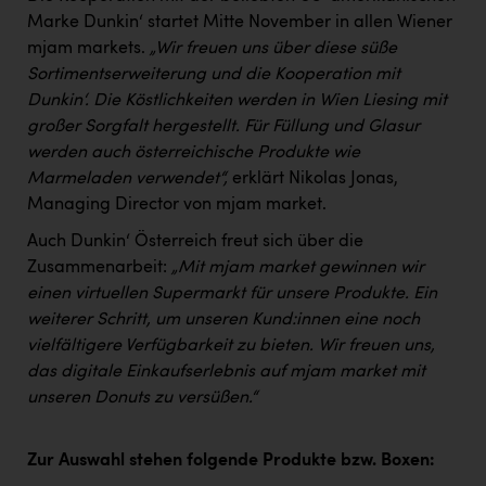
PEZ
Marke Dunkin‘ startet Mitte November in allen Wiener
mjam markets.
„Wir freuen uns über diese süße
PÜSPÖK
Sortimentserweiterung und die Kooperation mit
REMAX
Dunkin‘. Die Köstlichkeiten werden in Wien Liesing mit
großer Sorgfalt hergestellt. Für Füllung und Glasur
RE/MAX Welcome
werden auch österreichische Produkte wie
Resch&Frisch
Marmeladen verwendet“,
erklärt Nikolas Jonas,
Managing Director von mjam market.
RUBBLE MASTER
Auch Dunkin‘ Österreich freut sich über die
Ruderclub Wels
Zusammenarbeit:
„Mit mjam market gewinnen wir
SCRI - Salzburg Cancer Research Institute
einen virtuellen Supermarkt für unsere Produkte. Ein
weiterer Schritt, um unseren Kund:innen eine noch
SCHMACHTL GmbH
vielfältigere Verfügbarkeit zu bieten. Wir freuen uns,
Schwingshandl - automation technology gmbh
das digitale Einkaufserlebnis auf mjam market mit
unseren Donuts zu versüßen.“
Seher + Partner
Smurfit Westrock Nettingsdorf
Zur Auswahl stehen folgende Produkte bzw. Boxen: