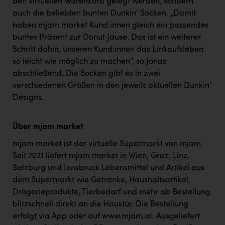
Wirtschaftskammer OÖ Energiehandel
den virtuellen Warenkorb gelegt werden, sondern
auch die beliebten bunten Dunkin‘ Socken. „Damit
Dopgas
haben mjam market Kund:innen gleich ein passendes
buntes Präsent zur Donut Jause. Das ist ein weiterer
kunden basics
Schritt dahin, unseren Kund:innen das Einkaufsleben
so leicht wie möglich zu machen“, so Jonas
kontakt
abschließend. Die Socken gibt es in zwei
verschiedenen Größen in den jeweils aktuellen Dunkin’
Designs.
Über mjam market
mjam market ist der virtuelle Supermarkt von mjam.
Seit 2021 liefert mjam market in Wien, Graz, Linz,
Salzburg und Innsbruck Lebensmittel und Artikel aus
dem Supermarkt wie Getränke, Haushaltsartikel,
Drogerieprodukte, Tierbedarf und mehr ab Bestellung
blitzschnell direkt an die Haustür. Die Bestellung
erfolgt via App oder auf
www.mjam.at
. Ausgeliefert