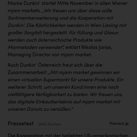
Marke Dunkin‘ startet Mitte November in allen Wiener
Kärcher
mjam markets.
„Wir freuen uns über diese süße
Karin Liedl
Sortimentserweiterung und die Kooperation mit
Dunkin‘. Die Köstlichkeiten werden in Wien Liesing mit
KEBA
großer Sorgfalt hergestellt. Für Füllung und Glasur
KIWI Kinderwunsch Institut Dr. Loimer
werden auch österreichische Produkte wie
Marmeladen verwendet“,
erklärt Nikolas Jonas,
KLIPP Frisör
Managing Director von mjam market.
Kleider Bauer
Auch Dunkin‘ Österreich freut sich über die
Kremsmüller Anlagenbau GmbH
Zusammenarbeit:
„Mit mjam market gewinnen wir
einen virtuellen Supermarkt für unsere Produkte. Ein
Maximarkt
weiterer Schritt, um unseren Kund:innen eine noch
Oldtimer Raststationen und Motorhotels
vielfältigere Verfügbarkeit zu bieten. Wir freuen uns,
das digitale Einkaufserlebnis auf mjam market mit
Österreichischer Kachelofenverband
unseren Donuts zu versüßen.“
Orlen
Pressetext
Plaintext
2940 Zeichen
Passage Linz
Die Kooperation mit der beliebten US-amerikanischen