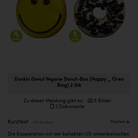
Doppler Gruppe
ERLUS AG
everfield
Firmenradl
Fristads Austria
HIG Infomotion Group
IFE Austria GmbH
Dunkin Donut Vegane Donut-Box (Happy _ Oreo
Immotech
Ring) 2 Stk
INTERSPAR
Zu dieser Meldung gibt es:
5 Bilder
2 Dokumente
INTERSPORT Austria
Jesolo
Kurztext
Plaintext
753 Zeichen
Jane Goodall Institute Austria
Die Kooperation mit der beliebten US-amerikanischen