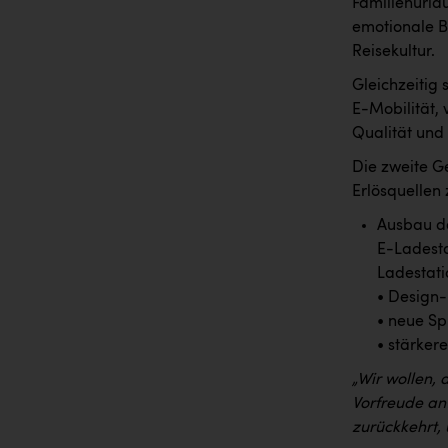
Familienurlau
emotionale B
Reisekultur.
Gleichzeitig
E-Mobilität,
Qualität und
Die zweite Ge
Erlösquellen 
Ausbau de
E-Ladesta
Ladestati
• Design
• neue Sp
• stärker
„Wir wollen, 
Vorfreude an
zurückkehrt,