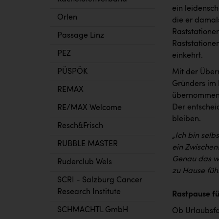
ein leidensch
Orlen
die er damals
Raststatione
Passage Linz
Raststatione
PEZ
einkehrt.
PÜSPÖK
Mit der Übe
Gründers im 
REMAX
übernommen u
Der entschei
RE/MAX Welcome
bleiben.
Resch&Frisch
„Ich bin selb
RUBBLE MASTER
ein Zwischen
Genau das wo
Ruderclub Wels
zu Hause fühl
SCRI - Salzburg Cancer
Research Institute
Rastpause fü
SCHMACHTL GmbH
Ob Urlaubsfah