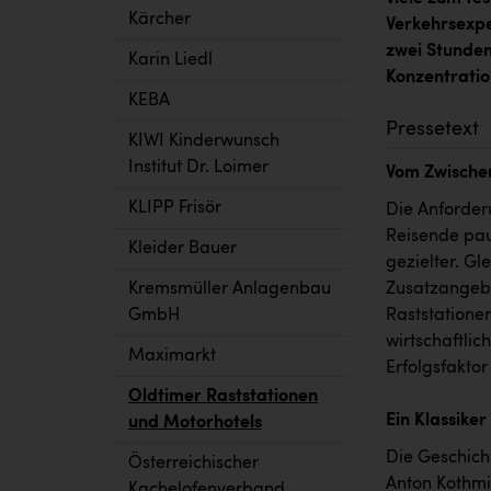
Kärcher
Verkehrsexpe
zwei Stunden
Karin Liedl
Konzentratio
KEBA
Pressetext
KIWI Kinderwunsch
Institut Dr. Loimer
Vom Zwische
KLIPP Frisör
Die Anforder
Reisende pau
Kleider Bauer
gezielter. Gl
Zusatzangeb
Kremsmüller Anlagenbau
Raststatione
GmbH
wirtschaftlic
Maximarkt
Erfolgsfaktor
Oldtimer Raststationen
Ein Klassiker
und Motorhotels
Die Geschich
Österreichischer
Anton Kothmi
Kachelofenverband