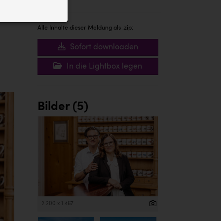
ID auf Ihrem
 der Website
Alle Inhalte dieser Meldung als .zip:
Sofort downloaden
In die Lightbox legen
Bilder (5)
2 200 x 1 467