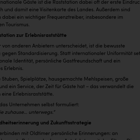
ernationale Gäste ist die Raststation dabei oft der erste Eindru
ch und damit eine Visitenkarte des Landes. Außerdem sind
n dabei ein wichtiger Frequenztreiber, insbesondere im
en Tourismus.
tation zur Erlebnisraststätte
 von anderen Anbietern unterscheidet, ist die bewusste
gegen Standardisierung. Statt internationaler Uniformität set
onale Identität, persönliche Gastfreundschaft und ein
s Erlebnis.
e Stuben, Spielplätze, hausgemachte Mehlspeisen, große
und ein Service, der Zeit für Gäste hat – das verwandelt die
n eine Erlebnisraststätte.
 das Unternehmen selbst formuliert:
wie zuhause… unterwegs.“
dheitserinnerung und Zukunftsstrategie
verbinden mit Oldtimer persönliche Erinnerungen: an