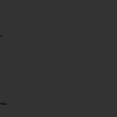
n
 –
 Rico