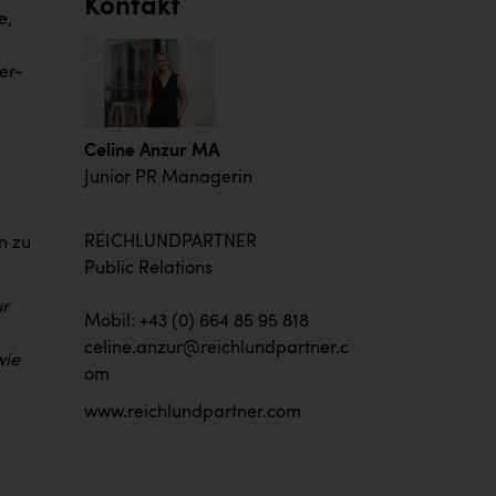
Kontakt
e,
-
er-
Celine Anzur MA
Junior PR Managerin
REICHLUNDPARTNER
n zu
Public Relations
ur
Mobil: +43 (0) 664 85 95 818
celine.anzur@reichlundpartner.c
wie
om
www.reichlundpartner.com