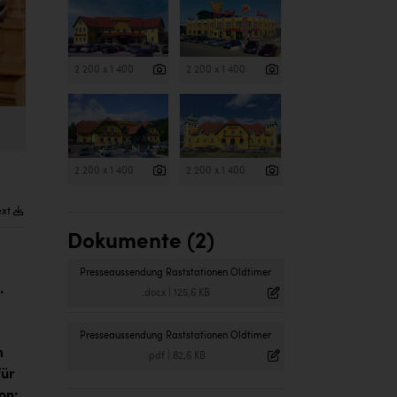
2 200 x 1 400
2 200 x 1 400
2 200 x 1 400
2 200 x 1 400
ext
Dokumente (2)
Presseaussendung Raststationen Oldtimer
.
.docx
|
125,6 KB
Presseaussendung Raststationen Oldtimer
m
.pdf
|
82,6 KB
für
on: