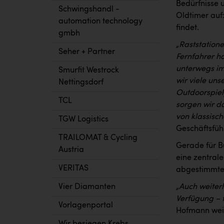
Bedürfnisse 
Schwingshandl -
Oldtimer auf:
automation technology
findet.
gmbh
„Raststatione
Seher + Partner
Fernfahrer h
unterwegs im
Smurfit Westrock
wir viele un
Nettingsdorf
Outdoorspiel
TCL
sorgen wir d
von klassisch
TGW Logistics
Geschäftsfüh
TRAILOMAT & Cycling
Gerade für B
Austria
eine zentral
VERITAS
abgestimmte
„Auch weiterh
Vier Diamanten
Verfügung – 
Vorlagenportal
Hofmann weit