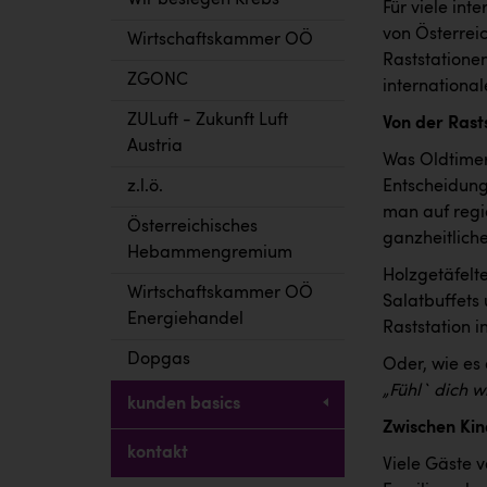
Wir besiegen Krebs
Für viele int
von Österrei
Wirtschaftskammer OÖ
Raststatione
ZGONC
international
ZULuft - Zukunft Luft
Von der Rasts
Austria
Was Oldtimer
Entscheidung 
z.l.ö.
man auf regi
Österreichisches
ganzheitliche
Hebammengremium
Holzgetäfelt
Wirtschaftskammer OÖ
Salatbuffets 
Energiehandel
Raststation i
Dopgas
Oder, wie es
„Fühl` dich 
kunden basics
Zwischen Kin
kontakt
Viele Gäste 