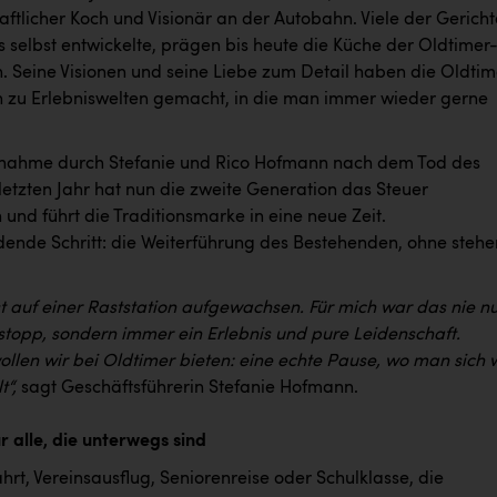
aftlicher Koch und Visionär an der Autobahn. Viele der Gericht
 selbst entwickelte, prägen bis heute die Küche der Oldtimer
n. Seine Visionen und seine Liebe zum Detail haben die Oldtim
n zu Erlebniswelten gemacht, in die man immer wieder gerne
rnahme durch Stefanie und Rico Hofmann nach dem Tod des
letzten Jahr hat nun die zweite Generation das Steuer
nd führt die Traditionsmarke in eine neue Zeit.
dende Schritt: die Weiterführung des Bestehenden, ohne stehe
st auf einer Raststation aufgewachsen. Für mich war das nie n
stopp, sondern immer ein Erlebnis und pure Leidenschaft.
llen wir bei Oldtimer bieten: eine echte Pause, wo man sich 
t“,
sagt Geschäftsführerin Stefanie Hofmann.
r alle, die unterwegs sind
rt, Vereinsausflug, Seniorenreise oder Schulklasse, die