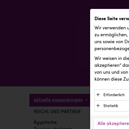
Diese Seite ver
Wir verwenden u
zu ermöglichen,
uns sowie von Dr
personenbezogen
Wir weisen in d
akzeptieren“ dam
von uns und von 
können diese Zu
Erforderlich
aktuelle aussendungen
Essenzielle C
Statistik
Funktion der 
REICHL UND PARTNER
aktuelle a
Statistik Cook
Daten und wer
verstehen, wi
Ägyptische
Alle akzeptier
Anbieter: Eigentü