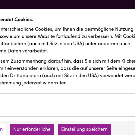
wendet Cookies.
nterschiedliche Cookies, um Ihnen die best­mögliche Nutzung
 sowie um unsere Website fortlaufend zu verbessern. Mit Cook
ittanbietern (auch mit Sitz in den USA) unter anderem auch
e Daten verarbeitet.
iesem Zusammenhang darauf hin, dass Sie sich mit dem Klicken
it ein­ver­standen erklären, dass die auf unserer Seite einges
den Drittanbietern (auch mit Sitz in den USA) verwendet werd
stimmung jederzeit widerrufen.
ookies ermöglichen grundlegende Funktionen und sind für die 
Website erforderlich. Diese Cookies speichern keine persone
ussendungen
Oldtimer Raststationen und Motorhotels
ies erfassen Informationen anonym. Diese Informationen helfe
den an keine Dritten übermittelt.
e unsere Besucher unsere Website nutzen.
en
Nur erforderliche
Einstellung speichern
mer der Website (Erstanbieter)