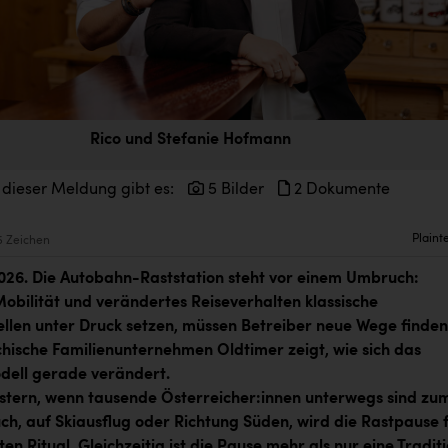
Rico und Stefanie Hofmann
 dieser Meldung gibt es:
5 Bilder
2 Dokumente
Plaint
5 Zeichen
26. Die Autobahn-Raststation steht vor einem Umbruch:
bilität und verändertes Reiseverhalten klassische
len unter Druck setzen, müssen Betreiber neue Wege finden
chische Familienunternehmen Oldtimer zeigt, wie sich das
dell gerade verändert.
tern, wenn tausende Österreicher:innen unterwegs sind zu
ch, auf Skiausflug oder Richtung Süden, wird die Rastpause 
ten Ritual. Gleichzeitig ist die Pause mehr als nur eine Traditi