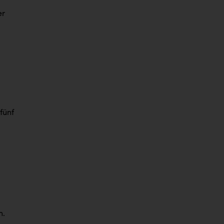
er
fünf
n.