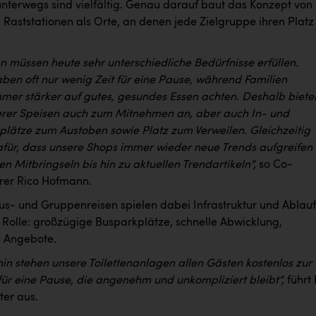
unterwegs sind vielfältig. Genau darauf baut das Konzept von
 Raststationen als Orte, an denen jede Zielgruppe ihren Platz
n müssen heute sehr unterschiedliche Bedürfnisse erfüllen.
aben oft nur wenig Zeit für eine Pause, während Familien
mer stärker auf gutes, gesundes Essen achten. Deshalb biete
serer Speisen auch zum Mitnehmen an, aber auch In- und
plätze zum Austoben sowie Platz zum Verweilen. Gleichzeitig
afür, dass unsere Shops immer wieder neue Trends aufgreifen
en Mitbringseln bis hin zu aktuellen Trendartikeln“,
so Co-
rer Rico Hofmann.
us- und Gruppenreisen spielen dabei Infrastruktur und Ablauf
e Rolle: großzügige Busparkplätze, schnelle Abwicklung,
 Angebote.
in stehen unsere Toilettenanlagen allen Gästen kostenlos zur
für eine Pause, die angenehm und unkompliziert bleibt“,
führt
er aus.