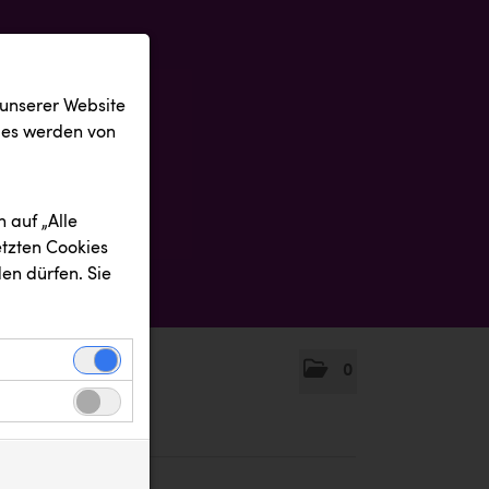
 unserer Website
ies werden von
 auf „Alle
etzten Cookies
en dürfen. Sie
0
einwandfreie
nbezogenen
n uns zu