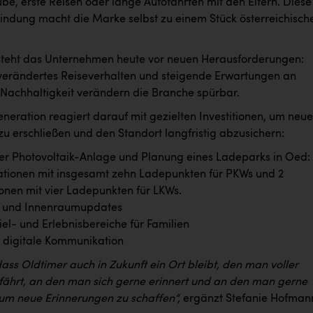
be, erste Reisen oder lange Autofahrten mit den Eltern. Diese
indung macht die Marke selbst zu einem Stück österreichisch
 steht das Unternehmen heute vor neuen Herausforderungen:
 verändertes Reiseverhalten und steigende Erwartungen an
 Nachhaltigkeit verändern die Branche spürbar.
neration reagiert darauf mit gezielten Investitionen, um neue
zu erschließen und den Standort langfristig abzusichern:
r Photovoltaik-Anlage und Planung eines Ladeparks in Oed: 
tionen mit insgesamt zehn Ladepunkten für PKWs und 2
onen mit vier Ladepunkten für LKWs.
- und Innenraumupdates
iel- und Erlebnisbereiche für Familien
e digitale Kommunikation
dass Oldtimer auch in Zukunft ein Ort bleibt, den man voller
fährt, an den man sich gerne erinnert und an den man gerne
 um neue Erinnerungen zu schaffen“,
ergänzt Stefanie Hofman