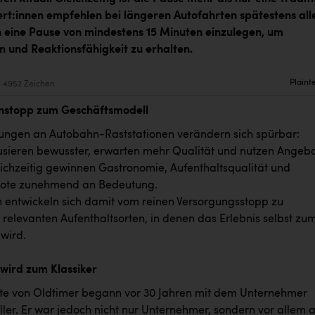
rt:innen empfehlen bei längeren Autofahrten spätestens all
 eine Pause von mindestens 15 Minuten einzulegen, um
n und Reaktionsfähigkeit zu erhalten.
Plaint
4952 Zeichen
nstopp zum Geschäftsmodell
ungen an Autobahn-Raststationen verändern sich spürbar:
sieren bewusster, erwarten mehr Qualität und nutzen Angeb
eichzeitig gewinnen Gastronomie, Aufenthaltsqualität und
ote zunehmend an Bedeutung.
n entwickeln sich damit vom reinen Versorgungsstopp zu
h relevanten Aufenthaltsorten, in denen das Erlebnis selbst zu
 wird.
 wird zum Klassiker
te von Oldtimer begann vor 30 Jahren mit dem Unternehmer
ller. Er war jedoch nicht nur Unternehmer, sondern vor allem 