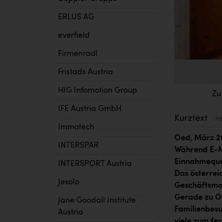
ERLUS AG
everfield
Firmenradl
Fristads Austria
HIG Infomotion Group
Zu
IFE Austria GmbH
Kurztext
71
Immotech
Oed, März 20
INTERSPAR
Während E-Mo
Einnahmequel
INTERSPORT Austria
Das österrei
Jesolo
Geschäftsmo
Gerade zu Os
Jane Goodall Institute
Familienbesu
Austria
viele zum fes