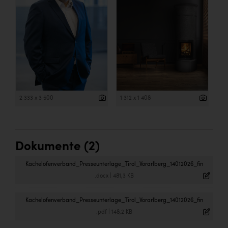
2 333 x 3 500
1 312 x 1 408
Dokumente (2)
Kachelofenverband_Presseunterlage_Tirol_Vorarlberg_14012026_fin
.docx
|
481,3 KB
Kachelofenverband_Presseunterlage_Tirol_Vorarlberg_14012026_fin
.pdf
|
148,2 KB