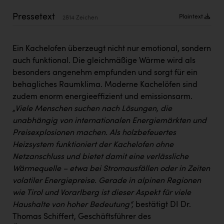
Kärcher
Pressetext
Plaintext
2814 Zeichen
Karin Liedl
KEBA
Ein Kachelofen überzeugt nicht nur emotional, sondern
auch funktional. Die gleichmäßige Wärme wird als
KIWI Kinderwunsch Institut Dr. Loimer
besonders angenehm empfunden und sorgt für ein
KLIPP Frisör
behagliches Raumklima. Moderne Kachelöfen sind
zudem enorm energieeffizient und emissionsarm.
Kleider Bauer
„Viele Menschen suchen nach Lösungen, die
Kremsmüller Anlagenbau GmbH
unabhängig von internationalen Energiemärkten und
Preisexplosionen machen.
Als holzbefeuertes
Maximarkt
Heizsystem funktioniert der Kachelofen ohne
Oldtimer Raststationen und Motorhotels
Netzanschluss und bietet damit eine verlässliche
Wärmequelle – etwa bei Stromausfällen oder in Zeiten
Österreichischer Kachelofenverband
volatiler Energiepreise. Gerade in alpinen Regionen
Orlen
wie Tirol und Vorarlberg ist dieser Aspekt für viele
Haushalte von hoher Bedeutung
“,
bestätigt DI Dr.
Passage Linz
Thomas Schiffert, Geschäftsführer des