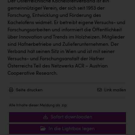
Wirtschaftskammer OÖ Energiehandel
Der Österreichische Kachelofenverband ist ein
gemeinnütziger Verein, der sich seit 1953 der
Dopgas
Forschung, Entwicklung und Förderung des
Kachelofens widmet. Er betreibt eigene Versuchs- und
kunden basics
Forschungsarbeiten und informiert die Öffentlichkeit
kontakt
über Innovation und Trends im Holzheizen. Mitglieder
sind Hafnerbetriebe und Zulieferunternehmen. Der
Verband hat seinen Sitz in Wien und ist mit seiner
Versuchs- und Forschungsanstalt der Hafner
Österreichs Teil des Netzwerks ACR – Austrian
Cooperative Research.
Seite drucken
Link mailen
Alle Inhalte dieser Meldung als .zip:
Sofort downloaden
In die Lightbox legen