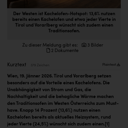
Doppler Gruppe
Der Westen ist Kachelofen-Hotspot: 13,6% nutzen
ERLUS AG
bereits einen Kachelofen und etwa jeder Vierte in
Tirol und Vorarlberg wünscht sich zudem einen
everfield
Traditionsofen.
Firmenradl
Zu dieser Meldung gibt es:
3 Bilder
Fristads Austria
2 Dokumente
HIG Infomotion Group
Kurztext
Plaintext
379 Zeichen
IFE Austria GmbH
Wien, 19. Jänner 2026. Tirol und Vorarlberg setzen
Immotech
besonders auf die Vorteile eines Kachelofens. Die
INTERSPAR
Unabhängigkeit von Strom und Gas, die
Nachhaltigkeit und die behagliche Wärme machen
INTERSPORT Austria
den Traditionsofen im Westen Österreichs zum Must-
Jesolo
have. Knapp 14 Prozent (13,6%) nutzen einen
Kachelofen bereits als aktuelles Heizsystem, rund
Jane Goodall Institute Austria
jeder Vierte (24,5%) wünscht sich zudem einen.
[1]