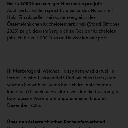
TCL
Bis zu 1.000 Euro weniger Heizkosten pro Jahr
Auch wirtschaftlich spricht vieles für das Heizen mit
TGW Logistics
Holz. Ein aktueller Heizkostenvergleich des
TRAILOMAT & Cycling Austria
Österreichischen Kachelofenverbands (Stand Oktober
2025) zeigt, dass im Vergleich zu Gas der Kachelofen
VERITAS
jährlich bis zu 1.000 Euro an Heizkosten einspart.
Vier Diamanten
Vorlagenportal
Wir besiegen Krebs
[1]
Marketagent: Welches Heizsystem wird aktuell in
Wirtschaftskammer OÖ
Ihrem Haushalt verwendet? Und welches Heizsystem
würden Sie wählen, wenn Sie sich frei entscheiden
ZGONC
könnten, d.h. welche Heizform würden Sie bevorzugen
ZULuft - Zukunft Luft Austria
bzw. dessen Wärme am angenehmsten finden?,
Dezember 2025.
z.l.ö.
Österreichisches Hebammengremium
Über den österreichischen Kachelofenverband