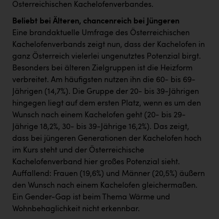
PEZ
Österreichischen Kachelofenverbandes.
Beliebt bei Älteren, chancenreich bei Jüngeren
PÜSPÖK
Eine brandaktuelle Umfrage des Österreichischen
REMAX
Kachelofenverbands zeigt nun, dass der Kachelofen in
ganz Österreich vielerlei ungenutztes Potenzial birgt.
RE/MAX Welcome
Besonders bei älteren Zielgruppen ist die Heizform
Resch&Frisch
verbreitet. Am häufigsten nutzen ihn die 60- bis 69-
Jährigen (14,7%). Die Gruppe der 20- bis 39-Jährigen
RUBBLE MASTER
hingegen liegt auf dem ersten Platz, wenn es um den
Ruderclub Wels
Wunsch nach einem Kachelofen geht (20- bis 29-
Jährige 18,2%, 30- bis 39-Jährige 16,2%). Das zeigt,
SCRI - Salzburg Cancer Research Institute
dass bei jüngeren Generationen der Kachelofen hoch
SCHMACHTL GmbH
im Kurs steht und der Österreichische
Kachelofenverband hier großes Potenzial sieht.
Schwingshandl - automation technology gmbh
Auffallend: Frauen (19,6%) und Männer (20,5%) äußern
Seher + Partner
den Wunsch nach einem Kachelofen gleichermaßen.
Ein Gender-Gap ist beim Thema Wärme und
Smurfit Westrock Nettingsdorf
Wohnbehaglichkeit nicht erkennbar.