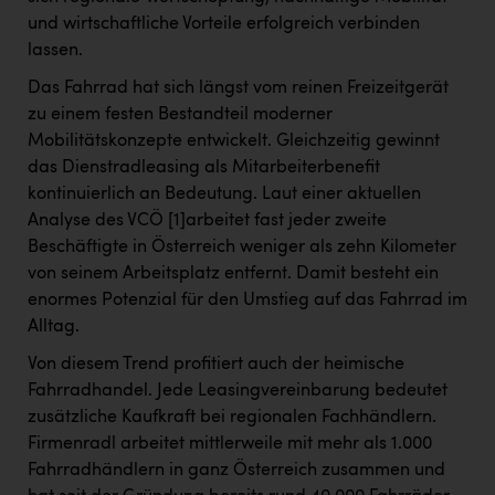
PEZ
und wirtschaftliche Vorteile erfolgreich verbinden
PÜSPÖK
lassen.
Das Fahrrad hat sich längst vom reinen Freizeitgerät
REMAX
zu einem festen Bestandteil moderner
RE/MAX Welcome
Mobilitätskonzepte entwickelt. Gleichzeitig gewinnt
das Dienstradleasing als Mitarbeiterbenefit
Resch&Frisch
kontinuierlich an Bedeutung. Laut einer aktuellen
RUBBLE MASTER
Analyse des VCÖ
[1]
arbeitet fast jeder zweite
Beschäftigte in Österreich weniger als zehn Kilometer
Ruderclub Wels
von seinem Arbeitsplatz entfernt. Damit besteht ein
SCRI - Salzburg Cancer Research Institute
enormes Potenzial für den Umstieg auf das Fahrrad im
Alltag.
SCHMACHTL GmbH
Von diesem Trend profitiert auch der heimische
Schwingshandl - automation technology gmbh
Fahrradhandel. Jede Leasingvereinbarung bedeutet
zusätzliche Kaufkraft bei regionalen Fachhändlern.
Seher + Partner
Firmenradl arbeitet mittlerweile mit mehr als 1.000
Smurfit Westrock Nettingsdorf
Fahrradhändlern in ganz Österreich zusammen und