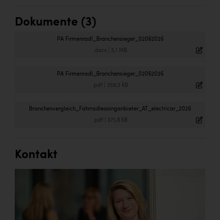
Dokumente (3)
PA Firmenradl_Branchensieger_02062026
.docx
|
3,1 MB
PA Firmenradl_Branchensieger_02062026
.pdf
|
359,3 KB
Branchenvergleich_Fahrradleasinganbieter_AT_electricar_2026
.pdf
|
371,8 KB
Kontakt