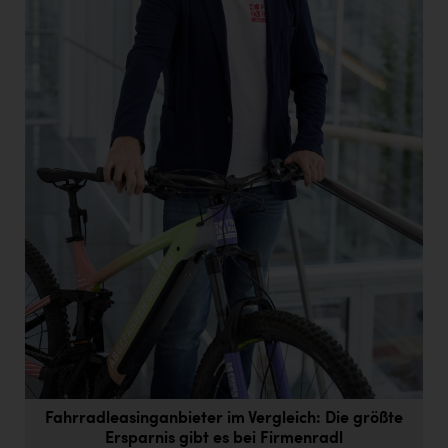
Doppler Gruppe
ERLUS AG
everfield
Firmenradl
Fristads Austria
HIG Infomotion Group
IFE Austria GmbH
Immotech
INTERSPAR
INTERSPORT Austria
Jesolo
Fahrradleasinganbieter im Vergleich: Die größte
Jane Goodall Institute Austria
Ersparnis gibt es bei Firmenradl