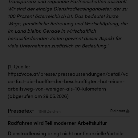
Wirtschaftskammer OÖ Energiehandel
Transparenz und regionale Partnerschaften auszahlt.
Wir sind der einzige Dienstradleasinganbieter, der zu
Dopgas
100 Prozent österreichisch ist. Das bedeutet kurze
Wege, persönliche Betreuung und Wertschöpfung, die
kunden basics
im Land bleibt. Gerade in wirtschaftlich
kontakt
herausfordernden Zeiten gewinnt dieser Aspekt für
viele Unternehmen zusätzlich an Bedeutung.“
[1]
Quelle:
https://vcoe.at/presse/presseaussendungen/detail/vc
oe-fast-die-haelfte-der-beschaeftigten-hat-einen-
arbeitsweg-von-weniger-als-10-kilometern
(abgerufen am 29.05.2026)
Pressetext
Plaintext
1548 Zeichen
Radfahren wird Teil moderner Arbeitskultur
Dienstradleasing bringt nicht nur finanzielle Vorteile