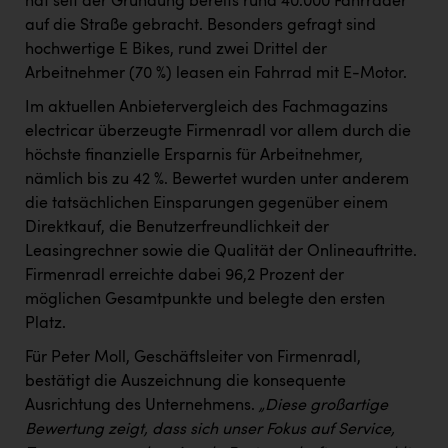
hat seit der Gründung bereits rund 40.000 Fahrräder
TCL
auf die Straße gebracht. Besonders gefragt sind
TGW Logistics
hochwertige E Bikes, rund zwei Drittel der
Arbeitnehmer (70 %) leasen ein Fahrrad mit E-Motor.
TRAILOMAT & Cycling Austria
Im aktuellen Anbietervergleich des Fachmagazins
VERITAS
electricar überzeugte Firmenradl vor allem durch die
Vier Diamanten
höchste finanzielle Ersparnis für Arbeitnehmer,
nämlich bis zu 42 %. Bewertet wurden unter anderem
Vorlagenportal
die tatsächlichen Einsparungen gegenüber einem
Wir besiegen Krebs
Direktkauf, die Benutzerfreundlichkeit der
Leasingrechner sowie die Qualität der Onlineauftritte.
Wirtschaftskammer OÖ
Firmenradl erreichte dabei 96,2 Prozent der
möglichen Gesamtpunkte und belegte den ersten
ZGONC
Platz.
ZULuft - Zukunft Luft Austria
Für Peter Moll, Geschäftsleiter von Firmenradl,
z.l.ö.
bestätigt die Auszeichnung die konsequente
Ausrichtung des Unternehmens.
„Diese großartige
Österreichisches Hebammengremium
Bewertung zeigt, dass sich unser Fokus auf Service,