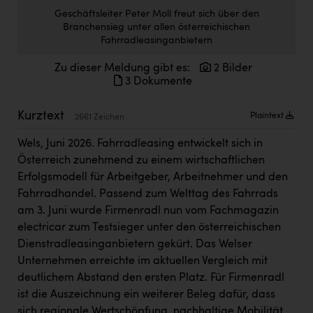
Kärcher
Geschäftsleiter Peter Moll freut sich über den
Branchensieg unter allen österreichischen
Karin Liedl
Fahrradleasinganbietern
KEBA
Zu dieser Meldung gibt es:
2 Bilder
3 Dokumente
KIWI Kinderwunsch Institut Dr. Loimer
KLIPP Frisör
Kurztext
Plaintext
2661 Zeichen
Kleider Bauer
Wels, Juni 2026. Fahrradleasing entwickelt sich in
Österreich zunehmend zu einem wirtschaftlichen
Kremsmüller Anlagenbau GmbH
Erfolgsmodell für Arbeitgeber, Arbeitnehmer und den
Maximarkt
Fahrradhandel. Passend zum Welttag des Fahrrads
am 3. Juni wurde Firmenradl nun vom Fachmagazin
Oldtimer Raststationen und Motorhotels
electricar zum Testsieger unter den österreichischen
Österreichischer Kachelofenverband
Dienstradleasinganbietern gekürt. Das Welser
Unternehmen erreichte im aktuellen Vergleich mit
Orlen
deutlichem Abstand den ersten Platz. Für Firmenradl
Passage Linz
ist die Auszeichnung ein weiterer Beleg dafür, dass
sich regionale Wertschöpfung, nachhaltige Mobilität