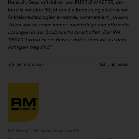
Wirtschaftskammer OÖ Energiehandel
Hanisch, Geschäftsführer von RUBBLE MASTER, der
bereits vor über 30 Jahren die Bedeutung elektrischer
Dopgas
Antriebstechnologien erkannte, kommentiert:
„Unsere
kunden basics
Vision war es schon immer, nachhaltige und effiziente
Lösungen in der Baubranche zu schaffen. Der RM
kontakt
100GO! hybrid ist ein Beweis dafür, dass wir auf dem
richtigen Weg sind.“
Seite drucken
Link mailen
RM Group – Welcome! to our world