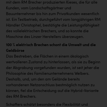
PEZ
mit dem RM Brecher produzierten Kieses, die für alle
Kunden, vom Landschaftsgärtner und
PÜSPÖK
Bauunternehmer bis hin zum Privatkunden wesentlich
REMAX
ist. Ein Testbetrieb, durchgeführt vom langjährigen RM
Händler Christophel, bestätigte die Leistungsfähigkeit
RE/MAX Welcome
des vollelektrischen Brechers, und so konnte die
Maschine des Linzer Herstellers überzeugen.
Resch&Frisch
100 % elektrisch Brechen schont die Umwelt und die
RUBBLE MASTER
Geldbörse
Ruderclub Wels
Das Bestreben, die Flächen in einem ökologisch
wertvolleren Zustand zu hinterlassen, als sie zu Beginn
SCRI - Salzburg Cancer Research Institute
der Abgrabung vorgefunden wurden, ist seit jeher die
SCHMACHTL GmbH
Philosophie des Familienunternehmens Welbers.
Deshalb, und, um den am Gelände bereits
Schwingshandl - automation technology gmbh
vorhandenen Netzanschluss bestmöglich nutzen zu
Seher + Partner
können, fiel die Entscheidung auf die Hybrid-Variante
des RM Brechers.
Smurfit Westrock Nettingsdorf
Schaffers schätzt besonders die Flexibilität und