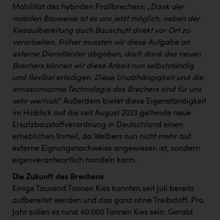
TCL
Mobilität des hybriden Prallbrechers:
„Dank der
mobilen Bauweise ist es uns jetzt möglich, neben der
TGW Logistics
Kiesaufbereitung auch Bauschutt direkt vor Ort zu
TRAILOMAT & Cycling Austria
verarbeiten. Früher mussten wir diese Aufgabe an
externe Dienstleister abgeben, doch dank des neuen
VERITAS
Brechers können wir diese Arbeit nun selbstständig
Vier Diamanten
und flexibel erledigen. Diese Unabhängigkeit und die
emissionsarme Technologie des Brechers sind für uns
Vorlagenportal
sehr wertvoll
.“ Außerdem bietet diese Eigenständigkeit
Wir besiegen Krebs
im Hinblick auf die seit August 2023 geltende neue
Ersatzbaustoffverordnung in Deutschland einen
Wirtschaftskammer OÖ
erheblichen Vorteil, da Welbers nun nicht mehr auf
ZGONC
externe Eignungsnachweise angewiesen ist, sondern
eigenverantwortlich handeln kann.
ZULuft - Zukunft Luft Austria
Die Zukunft des Brechens
z.l.ö.
Einige Tausend Tonnen Kies konnten seit Juli bereits
aufbereitet werden und das ganz ohne Treibstoff. Pro
Österreichisches Hebammengremium
Jahr sollen es rund 40.000 Tonnen Kies sein. Gerald