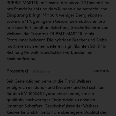
RUBBLE MASTER im Einsatz, der bis zu 110 Tonnen Kies
Kärcher
pro Stunde bricht und dem Kunden eine beträchtliche
Karin Liedl
Einsparung bringt. Mit 50 % weniger Energiekosten
sowie um 11 % geringeren Gesamtbetriebskosten pro
KEBA
Jahr beziffert Jonathan Schaffers, Geschäftsführer von
KIWI Kinderwunsch Institut Dr. Loimer
Welbers, die Ersparnis. RUBBLE MASTER ist als
Frontrunner bekannt. Die hybriden Brecher und Siebe
KLIPP Frisör
markieren nun einen weiteren, signifikanten Schritt in
Kleider Bauer
Richtung Umweltfreundlichkeit verbunden mit
Kosteneffizienz.
Kremsmüller Anlagenbau GmbH
Maximarkt
Pressetext
Plaintext
2429 Zeichen
Oldtimer Raststationen und Motorhotels
Seit Generationen betreibt die Firma Welbers
erfolgreich ein Sand- und Kieswerk und hat sich nun
Österreichischer Kachelofenverband
für den RM 100GO! hybrid entschieden, um ein
Orlen
qualitativ hochwertiges Endprodukt zu erzielen.
Jonathan Schaffers, Geschäftsführer der Welbers
Passage Linz
Kieswerke GmbH, betont die überlegene Qualität des