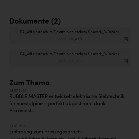
Dokumente (2)
PA_Voll elektrisch im Einsatz in deutschem Kieswerk_02012023
.docx
|
976,4 KB
PA_Voll elektrisch im Einsatz in deutschem Kieswerk_02012023
.pdf
|
537,3 KB
Zum Thema
28.07.2026
RUBBLE MASTER entwickelt elektrische Siebtechnik
für voestalpine – perfekt abgestimmt dank
Praxistests
23.10.2025
Einladung zum Pressegespräch: