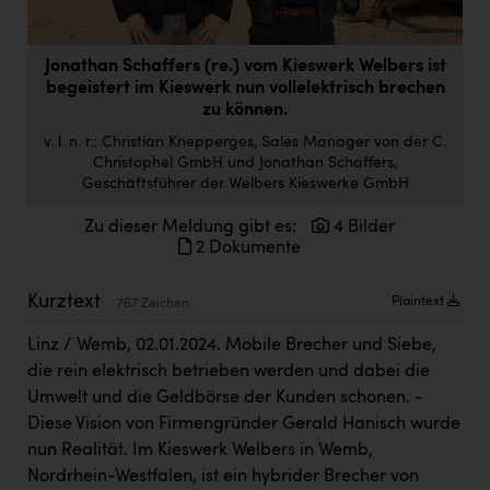
Doppler Gruppe
ERLUS AG
Jonathan Schaffers (re.) vom Kieswerk Welbers ist
begeistert im Kieswerk nun vollelektrisch brechen
everfield
zu können.
Firmenradl
v. l. n. r.: Christian Knepperges, Sales Manager von der C.
Christophel GmbH und Jonathan Schaffers,
Fristads Austria
Geschäftsführer der Welbers Kieswerke GmbH
HIG Infomotion Group
Zu dieser Meldung gibt es:
4 Bilder
2 Dokumente
IFE Austria GmbH
Kurztext
Immotech
Plaintext
767 Zeichen
INTERSPAR
Linz / Wemb, 02.01.2024. Mobile Brecher und Siebe,
die rein elektrisch betrieben werden und dabei die
INTERSPORT Austria
Umwelt und die Geldbörse der Kunden schonen. -
Jesolo
Diese Vision von Firmengründer Gerald Hanisch wurde
nun Realität. Im Kieswerk Welbers in Wemb,
Jane Goodall Institute Austria
Nordrhein-Westfalen, ist ein hybrider Brecher von