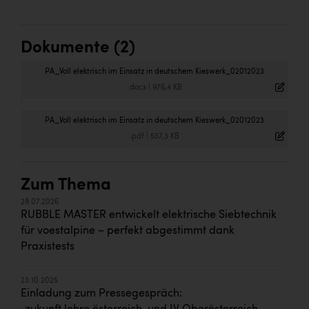
Dokumente (2)
PA_Voll elektrisch im Einsatz in deutschem Kieswerk_02012023
.docx
|
976,4 KB
PA_Voll elektrisch im Einsatz in deutschem Kieswerk_02012023
.pdf
|
537,3 KB
Zum Thema
28.07.2026
RUBBLE MASTER entwickelt elektrische Siebtechnik
für voestalpine – perfekt abgestimmt dank
Praxistests
23.10.2025
Einladung zum Pressegespräch: