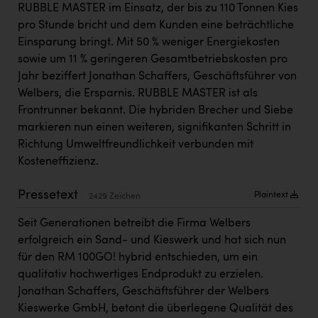
RUBBLE MASTER im Einsatz, der bis zu 110 Tonnen Kies
Kärcher
pro Stunde bricht und dem Kunden eine beträchtliche
Karin Liedl
Einsparung bringt. Mit 50 % weniger Energiekosten
sowie um 11 % geringeren Gesamtbetriebskosten pro
KEBA
Jahr beziffert Jonathan Schaffers, Geschäftsführer von
KIWI Kinderwunsch Institut Dr. Loimer
Welbers, die Ersparnis. RUBBLE MASTER ist als
Frontrunner bekannt. Die hybriden Brecher und Siebe
KLIPP Frisör
markieren nun einen weiteren, signifikanten Schritt in
Kleider Bauer
Richtung Umweltfreundlichkeit verbunden mit
Kosteneffizienz.
Kremsmüller Anlagenbau GmbH
Maximarkt
Pressetext
Plaintext
2429 Zeichen
Oldtimer Raststationen und Motorhotels
Seit Generationen betreibt die Firma Welbers
erfolgreich ein Sand- und Kieswerk und hat sich nun
Österreichischer Kachelofenverband
für den RM 100GO! hybrid entschieden, um ein
Orlen
qualitativ hochwertiges Endprodukt zu erzielen.
Jonathan Schaffers, Geschäftsführer der Welbers
Passage Linz
Kieswerke GmbH, betont die überlegene Qualität des