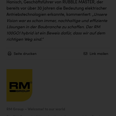
Wirtschaftskammer OÖ Energiehandel
Hanisch, Geschäftsführer von RUBBLE MASTER, der
bereits vor über 30 Jahren die Bedeutung elektrischer
Dopgas
Antriebstechnologien erkannte, kommentiert:
„Unsere
kunden basics
Vision war es schon immer, nachhaltige und effiziente
Lösungen in der Baubranche zu schaffen. Der RM
kontakt
100GO! hybrid ist ein Beweis dafür, dass wir auf dem
richtigen Weg sind.“
Seite drucken
Link mailen
RM Group – Welcome! to our world