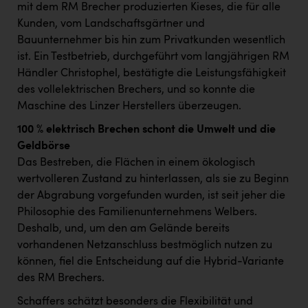
PEZ
mit dem RM Brecher produzierten Kieses, die für alle
Kunden, vom Landschaftsgärtner und
PÜSPÖK
Bauunternehmer bis hin zum Privatkunden wesentlich
REMAX
ist. Ein Testbetrieb, durchgeführt vom langjährigen RM
Händler Christophel, bestätigte die Leistungsfähigkeit
RE/MAX Welcome
des vollelektrischen Brechers, und so konnte die
Maschine des Linzer Herstellers überzeugen.
Resch&Frisch
100 % elektrisch Brechen schont die Umwelt und die
RUBBLE MASTER
Geldbörse
Ruderclub Wels
Das Bestreben, die Flächen in einem ökologisch
wertvolleren Zustand zu hinterlassen, als sie zu Beginn
SCRI - Salzburg Cancer Research Institute
der Abgrabung vorgefunden wurden, ist seit jeher die
SCHMACHTL GmbH
Philosophie des Familienunternehmens Welbers.
Deshalb, und, um den am Gelände bereits
Schwingshandl - automation technology gmbh
vorhandenen Netzanschluss bestmöglich nutzen zu
Seher + Partner
können, fiel die Entscheidung auf die Hybrid-Variante
des RM Brechers.
Smurfit Westrock Nettingsdorf
Schaffers schätzt besonders die Flexibilität und