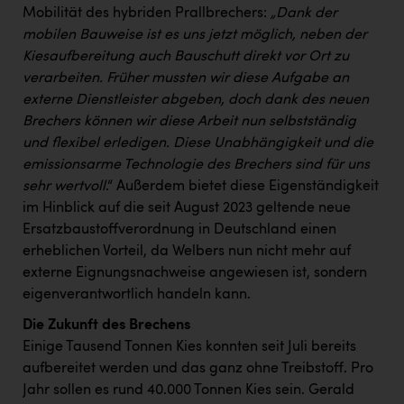
TCL
Mobilität des hybriden Prallbrechers:
„Dank der
mobilen Bauweise ist es uns jetzt möglich, neben der
TGW Logistics
Kiesaufbereitung auch Bauschutt direkt vor Ort zu
TRAILOMAT & Cycling Austria
verarbeiten. Früher mussten wir diese Aufgabe an
externe Dienstleister abgeben, doch dank des neuen
VERITAS
Brechers können wir diese Arbeit nun selbstständig
Vier Diamanten
und flexibel erledigen. Diese Unabhängigkeit und die
emissionsarme Technologie des Brechers sind für uns
Vorlagenportal
sehr wertvoll
.“ Außerdem bietet diese Eigenständigkeit
Wir besiegen Krebs
im Hinblick auf die seit August 2023 geltende neue
Ersatzbaustoffverordnung in Deutschland einen
Wirtschaftskammer OÖ
erheblichen Vorteil, da Welbers nun nicht mehr auf
ZGONC
externe Eignungsnachweise angewiesen ist, sondern
eigenverantwortlich handeln kann.
ZULuft - Zukunft Luft Austria
Die Zukunft des Brechens
z.l.ö.
Einige Tausend Tonnen Kies konnten seit Juli bereits
aufbereitet werden und das ganz ohne Treibstoff. Pro
Österreichisches Hebammengremium
Jahr sollen es rund 40.000 Tonnen Kies sein. Gerald