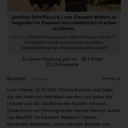
Doppler Gruppe
ERLUS AG
Jonathan Schaffers (re.) vom Kieswerk Welbers ist
begeistert im Kieswerk nun vollelektrisch brechen
everfield
zu können.
Firmenradl
v. l. n. r.: Christian Knepperges, Sales Manager von der C.
Christophel GmbH und Jonathan Schaffers,
Fristads Austria
Geschäftsführer der Welbers Kieswerke GmbH
HIG Infomotion Group
Zu dieser Meldung gibt es:
4 Bilder
2 Dokumente
IFE Austria GmbH
Kurztext
Immotech
Plaintext
767 Zeichen
INTERSPAR
Linz / Wemb, 02.01.2024. Mobile Brecher und Siebe,
die rein elektrisch betrieben werden und dabei die
INTERSPORT Austria
Umwelt und die Geldbörse der Kunden schonen. -
Jesolo
Diese Vision von Firmengründer Gerald Hanisch wurde
nun Realität. Im Kieswerk Welbers in Wemb,
Jane Goodall Institute Austria
Nordrhein-Westfalen, ist ein hybrider Brecher von