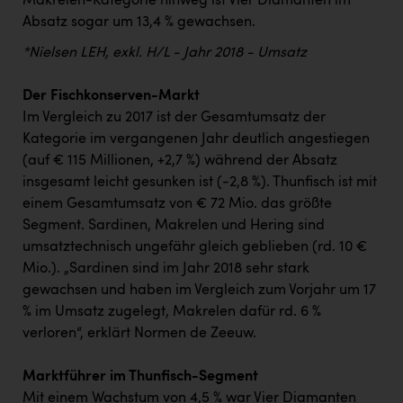
Makrelen-Kategorie hinweg ist Vier Diamanten im
Wirtschaftskammer OÖ Energiehandel
Absatz sogar um 13,4 % gewachsen.
Dopgas
*Nielsen LEH, exkl. H/L - Jahr 2018 - Umsatz
kunden basics
Der Fischkonserven-Markt
kontakt
Im Vergleich zu 2017 ist der Gesamtumsatz der
Kategorie im vergangenen Jahr deutlich angestiegen
(auf € 115 Millionen, +2,7 %) während der Absatz
insgesamt leicht gesunken ist (-2,8 %). Thunfisch ist mit
einem Gesamtumsatz von € 72 Mio. das größte
Segment. Sardinen, Makrelen und Hering sind
umsatztechnisch ungefähr gleich geblieben (rd. 10 €
Mio.). „Sardinen sind im Jahr 2018 sehr stark
gewachsen und haben im Vergleich zum Vorjahr um 17
% im Umsatz zugelegt, Makrelen dafür rd. 6 %
verloren“, erklärt Normen de Zeeuw.
Marktführer im Thunfisch-Segment
Mit einem Wachstum von 4,5 % war Vier Diamanten