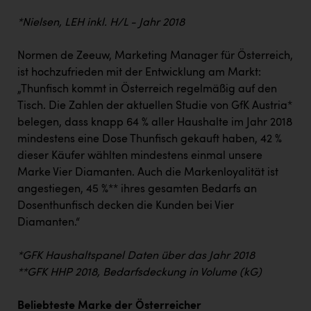
PEZ
*Nielsen, LEH inkl. H/L - Jahr 2018
PÜSPÖK
Normen de Zeeuw, Marketing Manager für Österreich,
REMAX
ist hochzufrieden mit der Entwicklung am Markt:
RE/MAX Welcome
„Thunfisch kommt in Österreich regelmäßig auf den
Tisch. Die Zahlen der aktuellen Studie von GfK Austria*
Resch&Frisch
belegen, dass knapp 64 % aller Haushalte im Jahr 2018
RUBBLE MASTER
mindestens eine Dose Thunfisch gekauft haben, 42 %
dieser Käufer wählten mindestens einmal unsere
Ruderclub Wels
Marke Vier Diamanten. Auch die Markenloyalität ist
SCRI - Salzburg Cancer Research Institute
angestiegen, 45 %** ihres gesamten Bedarfs an
Dosenthunfisch decken die Kunden bei Vier
SCHMACHTL GmbH
Diamanten.“
Schwingshandl - automation technology gmbh
*GFK Haushaltspanel Daten über das Jahr 2018
Seher + Partner
**GFK HHP 2018, Bedarfsdeckung in Volume (kG)
Smurfit Westrock Nettingsdorf
Beliebteste Marke der Österreicher