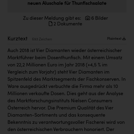
neuen Aluschale für Thunfischsalate
Doppler Gruppe
ERLUS AG
Zu dieser Meldung gibt es:
6 Bilder
2 Dokumente
everfield
Firmenradl
Kurztext
Plaintext
693 Zeichen
Fristads Austria
Auch 2018 ist Vier Diamanten wieder österreichischer
Marktführer beim Dosenthunfisch. Mit einem Umsatz
HIG Infomotion Group
von 22,2 Millionen Euro im Jahr 2018 (+4,5 % im
IFE Austria GmbH
Vergleich zum Vorjahr) steht Vier Diamanten im
Spitzenfeld des Marktsegments der Fischkonserven. In
Immotech
Ware ausgedrückt verbuchte die Firma mehr als 10
INTERSPAR
Millionen verkaufte Dosen. Dies geht aus der Analyse
des Marktforschungsinstituts Nielsen Consumers
INTERSPORT Austria
Österreich hervor. Die Premium Qualität des Vier
Diamanten-Sortiments und das konsequente
Jesolo
Bekenntnis zu verantwortungsvoller Fischerei wird von
Jane Goodall Institute Austria
den österreichischen Verbrauchern honoriert. Der