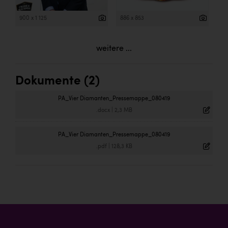
900 x 1 125
886 x 853
weitere ...
Dokumente (2)
PA_Vier Diamanten_Pressemappe_080419
.docx
|
2,3 MB
PA_Vier Diamanten_Pressemappe_080419
.pdf
|
128,3 KB