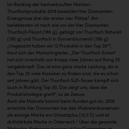
TCL
Im Ranking der bestverkauften Marken-
Thunfischprodukte 2018 besetzten Vier Diamanten-
TGW Logistics
Erzeugnisse drei der ersten vier Plätze*. Am
TRAILOMAT & Cycling Austria
beliebtesten ist nach wie vor der Vier Diamanten
Thunfisch Pikant (185 g), gefolgt von Thunfisch Naturell
VERITAS
(195 g) und Thunfisch in Sonnenblumenöl (195 g)
Vier Diamanten
„Insgesamt haben wir 12 Produkte in den Top 30*“,
freut sich der Marketingleiter. „Der Thunfisch Scharf
Vorlagenportal
hat sich innerhalb von knapp zwei Jahren auf Rang 25
Wir besiegen Krebs
vorgekämpft. Das ist eine ganz starke Leistung, da in
den Top 25 viele Klassiker zu finden sind, die es schon
Wirtschaftskammer OÖ
seit Jahren gibt. Der Thunfisch Süß-Sauer kämpft sich
ZGONC
auch in Richtung Top 30. Das zeigt uns, dass die
Produktstrategie greift“, so de Zeeuw.
ZULuft - Zukunft Luft Austria
Auch die Makrele kommt beim Kunden gut an. 2018
z.l.ö.
erreichte Vier Diamanten bei den Makrelenkonserven
als einzige Marke ein Umsatzplus (10,5 %) und ist
Österreichisches Hebammengremium
drittstärkste Marke in Österreich.* Über die gesamte