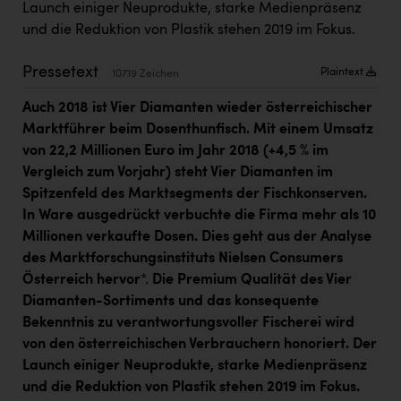
Launch einiger Neuprodukte, starke Medienpräsenz
Kärcher
und die Reduktion von Plastik stehen 2019 im Fokus.
Karin Liedl
Pressetext
Plaintext
10719 Zeichen
KEBA
Auch 2018 ist Vier Diamanten wieder österreichischer
KIWI Kinderwunsch Institut Dr. Loimer
Marktführer beim Dosenthunfisch. Mit einem Umsatz
KLIPP Frisör
von 22,2 Millionen Euro im Jahr 2018 (+4,5 % im
Vergleich zum Vorjahr) steht Vier Diamanten im
Kleider Bauer
Spitzenfeld des Marktsegments der Fischkonserven.
Kremsmüller Anlagenbau GmbH
In Ware ausgedrückt verbuchte die Firma mehr als 10
Millionen verkaufte Dosen. Dies geht aus der Analyse
Maximarkt
des Marktforschungsinstituts Nielsen Consumers
Oldtimer Raststationen und Motorhotels
Österreich hervor
*.
Die Premium Qualität des Vier
Diamanten-Sortiments und das konsequente
Österreichischer Kachelofenverband
Bekenntnis zu verantwortungsvoller Fischerei wird
Orlen
von den österreichischen Verbrauchern honoriert. Der
Launch einiger Neuprodukte, starke Medienpräsenz
Passage Linz
und die Reduktion von Plastik stehen 2019 im Fokus.