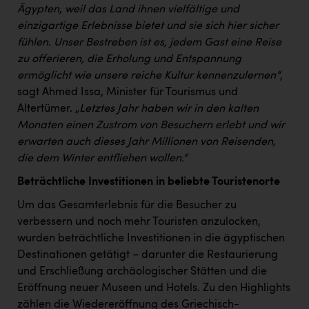
PEZ
Ägypten, weil das Land ihnen vielfältige und
einzigartige Erlebnisse bietet und sie sich hier sicher
PÜSPÖK
fühlen. Unser Bestreben ist es, jedem Gast eine Reise
REMAX
zu offerieren, die Erholung und Entspannung
ermöglicht wie unsere reiche Kultur kennenzulernen“
,
RE/MAX Welcome
sagt Ahmed Issa, Minister für Tourismus und
Resch&Frisch
Altertümer.
„Letztes Jahr haben wir in den kalten
Monaten einen Zustrom von Besuchern erlebt und wir
RUBBLE MASTER
erwarten auch dieses Jahr Millionen von Reisenden,
die dem Winter entfliehen wollen.“
Ruderclub Wels
Beträchtliche Investitionen in beliebte Touristenorte
SCRI - Salzburg Cancer Research Institute
Um das Gesamterlebnis für die Besucher zu
SCHMACHTL GmbH
verbessern und noch mehr Touristen anzulocken,
Schwingshandl - automation technology gmbh
wurden beträchtliche Investitionen in die ägyptischen
Destinationen getätigt – darunter die Restaurierung
Seher + Partner
und Erschließung archäologischer Stätten und die
Smurfit Westrock Nettingsdorf
Eröffnung neuer Museen und Hotels. Zu den Highlights
zählen die Wiedereröffnung des Griechisch-