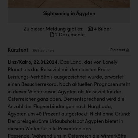
Doppler Gruppe
Sightseeing in Ägypten
ERLUS AG
everfield
Zu dieser Meldung gibt es:
4 Bilder
2 Dokumente
Firmenradl
Kurztext
Fristads Austria
Plaintext
668 Zeichen
HIG Infomotion Group
Linz/Kairo, 22.01.2024.
Das Land, das von Lonely
Planet als das Reiseziel mit dem besten Preis-
IFE Austria GmbH
Leistungs-Verhältnis ausgezeichnet wurde, erwartet
einen Besucherrekord. Nach aktuellen Prognosen steht
Immotech
in dieser Wintersaison Ägypten als Reiseziel für die
INTERSPAR
Österreicher ganz oben. Dementsprechend wird die
Anzahl der Flugverbindungen nach Hurghada,
INTERSPORT Austria
Ägypten um 40 Prozent aufgestockt. Nicht ohne Grund:
Jesolo
Der preisgekrönte Urlaubshotspot Ägypten bietet in
diesem Winter für alle Reisenden das
Jane Goodall Institute Austria
Passende. Während uns in Österreich die Winterkälte