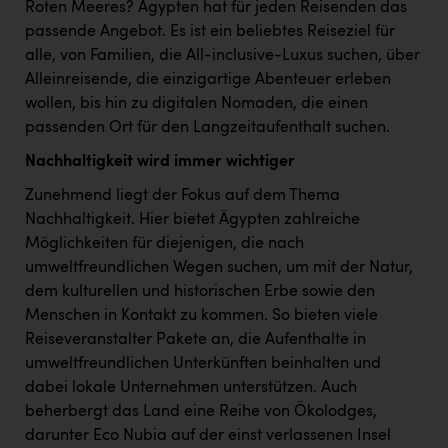
Wirtschaftskammer OÖ Energiehandel
Roten Meeres? Ägypten hat für jeden Reisenden das
passende Angebot. Es ist ein beliebtes Reiseziel für
Dopgas
alle, von Familien, die All-inclusive-Luxus suchen, über
kunden basics
Alleinreisende, die einzigartige Abenteuer erleben
wollen, bis hin zu digitalen Nomaden, die einen
kontakt
passenden Ort für den Langzeitaufenthalt suchen.
Nachhaltigkeit wird immer wichtiger
Zunehmend liegt der Fokus auf dem Thema
Nachhaltigkeit. Hier bietet Ägypten zahlreiche
Möglichkeiten für diejenigen, die nach
umweltfreundlichen Wegen suchen, um mit der Natur,
dem kulturellen und historischen Erbe sowie den
Menschen in Kontakt zu kommen. So bieten viele
Reiseveranstalter Pakete an, die Aufenthalte in
umweltfreundlichen Unterkünften beinhalten und
dabei lokale Unternehmen unterstützen. Auch
beherbergt das Land eine Reihe von Ökolodges,
darunter Eco Nubia auf der einst verlassenen Insel