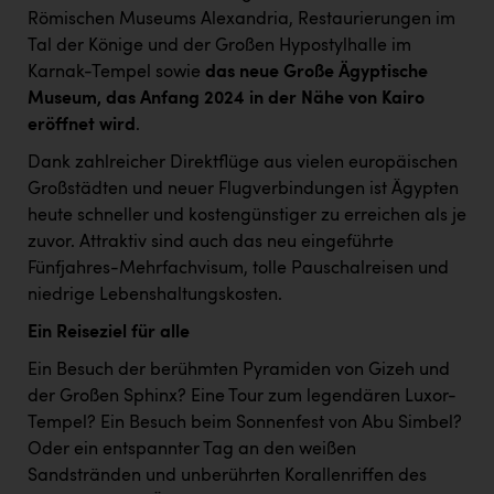
TCL
Römischen Museums Alexandria, Restaurierungen im
TGW Logistics
Tal der Könige und der Großen Hypostylhalle im
Karnak-Tempel sowie
das neue Große Ägyptische
TRAILOMAT & Cycling Austria
Museum, das Anfang 2024 in der Nähe von Kairo
eröffnet wird
.
VERITAS
Dank zahlreicher Direktflüge aus vielen europäischen
Vier Diamanten
Großstädten und neuer Flugverbindungen ist Ägypten
Vorlagenportal
heute schneller und kostengünstiger zu erreichen als je
zuvor. Attraktiv sind auch das neu eingeführte
Wir besiegen Krebs
Fünfjahres-Mehrfachvisum, tolle Pauschalreisen und
Wirtschaftskammer OÖ
niedrige Lebenshaltungskosten.
ZGONC
Ein Reiseziel für alle
Ein Besuch der berühmten Pyramiden von Gizeh und
ZULuft - Zukunft Luft Austria
der Großen Sphinx? Eine Tour zum legendären Luxor-
z.l.ö.
Tempel? Ein Besuch beim Sonnenfest von Abu Simbel?
Oder ein entspannter Tag an den weißen
Österreichisches Hebammengremium
Sandstränden und unberührten Korallenriffen des