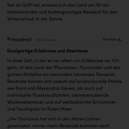
Kärcher
fest im Griff hat, erweist sich das Land am Nil als
faszinierendes und kostengünstiges Reiseziel für den
Karin Liedl
Winterurlaub in der Sonne.
KEBA
KIWI Kinderwunsch Institut Dr. Loimer
Pressetext
Plaintext
4075 Zeichen
KLIPP Frisör
Einzigartige Erlebnisse und Abenteuer
Kleider Bauer
In einer Zeit, in der es vor allem um Erlebnisse vor Ort
Kremsmüller Anlagenbau GmbH
geht, ist das Land der Pharaonen, Pyramiden und des
grünen Nildeltas ein besonders lohnendes Reiseziel.
Maximarkt
Reisende können sich sowohl auf eindrucksvolle Städte
wie Kairo und Alexandria freuen, als auch auf
Oldtimer Raststationen und Motorhotels
individuelle Flusskreuzfahrten, atemberaubende
Österreichischer Kachelofenverband
Wüstenabenteuer und auf weltbekannte Schnorchel-
und Tauchspots im Roten Meer.
Orlen
„Der Tourismus hat sich in den letzten Jahren
Passage Linz
gewandelt. Immer mehr Reisende kommen nach