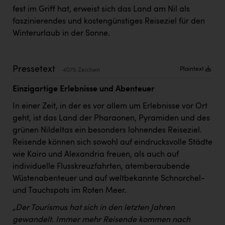
Kärcher
fest im Griff hat, erweist sich das Land am Nil als
faszinierendes und kostengünstiges Reiseziel für den
Karin Liedl
Winterurlaub in der Sonne.
KEBA
KIWI Kinderwunsch Institut Dr. Loimer
Pressetext
Plaintext
4075 Zeichen
KLIPP Frisör
Einzigartige Erlebnisse und Abenteuer
Kleider Bauer
In einer Zeit, in der es vor allem um Erlebnisse vor Ort
Kremsmüller Anlagenbau GmbH
geht, ist das Land der Pharaonen, Pyramiden und des
grünen Nildeltas ein besonders lohnendes Reiseziel.
Maximarkt
Reisende können sich sowohl auf eindrucksvolle Städte
wie Kairo und Alexandria freuen, als auch auf
Oldtimer Raststationen und Motorhotels
individuelle Flusskreuzfahrten, atemberaubende
Österreichischer Kachelofenverband
Wüstenabenteuer und auf weltbekannte Schnorchel-
und Tauchspots im Roten Meer.
Orlen
„Der Tourismus hat sich in den letzten Jahren
Passage Linz
gewandelt. Immer mehr Reisende kommen nach