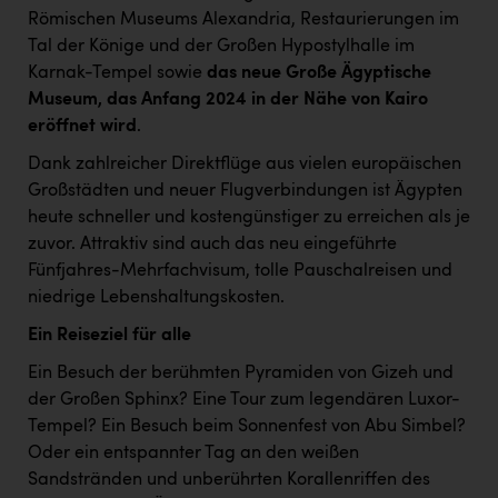
TCL
Römischen Museums Alexandria, Restaurierungen im
TGW Logistics
Tal der Könige und der Großen Hypostylhalle im
Karnak-Tempel sowie
das neue Große Ägyptische
TRAILOMAT & Cycling Austria
Museum, das Anfang 2024 in der Nähe von Kairo
eröffnet wird
.
VERITAS
Dank zahlreicher Direktflüge aus vielen europäischen
Vier Diamanten
Großstädten und neuer Flugverbindungen ist Ägypten
Vorlagenportal
heute schneller und kostengünstiger zu erreichen als je
zuvor. Attraktiv sind auch das neu eingeführte
Wir besiegen Krebs
Fünfjahres-Mehrfachvisum, tolle Pauschalreisen und
Wirtschaftskammer OÖ
niedrige Lebenshaltungskosten.
ZGONC
Ein Reiseziel für alle
Ein Besuch der berühmten Pyramiden von Gizeh und
ZULuft - Zukunft Luft Austria
der Großen Sphinx? Eine Tour zum legendären Luxor-
z.l.ö.
Tempel? Ein Besuch beim Sonnenfest von Abu Simbel?
Oder ein entspannter Tag an den weißen
Österreichisches Hebammengremium
Sandstränden und unberührten Korallenriffen des