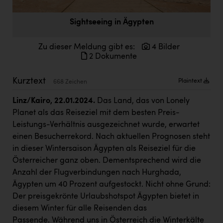
Doppler Gruppe
Sightseeing in Ägypten
ERLUS AG
everfield
Zu dieser Meldung gibt es:
4 Bilder
2 Dokumente
Firmenradl
Kurztext
Fristads Austria
Plaintext
668 Zeichen
HIG Infomotion Group
Linz/Kairo, 22.01.2024.
Das Land, das von Lonely
Planet als das Reiseziel mit dem besten Preis-
IFE Austria GmbH
Leistungs-Verhältnis ausgezeichnet wurde, erwartet
einen Besucherrekord. Nach aktuellen Prognosen steht
Immotech
in dieser Wintersaison Ägypten als Reiseziel für die
INTERSPAR
Österreicher ganz oben. Dementsprechend wird die
Anzahl der Flugverbindungen nach Hurghada,
INTERSPORT Austria
Ägypten um 40 Prozent aufgestockt. Nicht ohne Grund:
Jesolo
Der preisgekrönte Urlaubshotspot Ägypten bietet in
diesem Winter für alle Reisenden das
Jane Goodall Institute Austria
Passende. Während uns in Österreich die Winterkälte