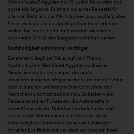
Wirtschaftskammer OÖ Energiehandel
Roten Meeres? Ägypten hat für jeden Reisenden das
passende Angebot. Es ist ein beliebtes Reiseziel für
Dopgas
alle, von Familien, die All-inclusive-Luxus suchen, über
kunden basics
Alleinreisende, die einzigartige Abenteuer erleben
wollen, bis hin zu digitalen Nomaden, die einen
kontakt
passenden Ort für den Langzeitaufenthalt suchen.
Nachhaltigkeit wird immer wichtiger
Zunehmend liegt der Fokus auf dem Thema
Nachhaltigkeit. Hier bietet Ägypten zahlreiche
Möglichkeiten für diejenigen, die nach
umweltfreundlichen Wegen suchen, um mit der Natur,
dem kulturellen und historischen Erbe sowie den
Menschen in Kontakt zu kommen. So bieten viele
Reiseveranstalter Pakete an, die Aufenthalte in
umweltfreundlichen Unterkünften beinhalten und
dabei lokale Unternehmen unterstützen. Auch
beherbergt das Land eine Reihe von Ökolodges,
darunter Eco Nubia auf der einst verlassenen Insel