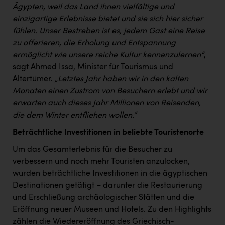
PEZ
Ägypten, weil das Land ihnen vielfältige und
einzigartige Erlebnisse bietet und sie sich hier sicher
PÜSPÖK
fühlen. Unser Bestreben ist es, jedem Gast eine Reise
REMAX
zu offerieren, die Erholung und Entspannung
ermöglicht wie unsere reiche Kultur kennenzulernen“
,
RE/MAX Welcome
sagt Ahmed Issa, Minister für Tourismus und
Resch&Frisch
Altertümer.
„Letztes Jahr haben wir in den kalten
Monaten einen Zustrom von Besuchern erlebt und wir
RUBBLE MASTER
erwarten auch dieses Jahr Millionen von Reisenden,
die dem Winter entfliehen wollen.“
Ruderclub Wels
Beträchtliche Investitionen in beliebte Touristenorte
SCRI - Salzburg Cancer Research Institute
Um das Gesamterlebnis für die Besucher zu
SCHMACHTL GmbH
verbessern und noch mehr Touristen anzulocken,
Schwingshandl - automation technology gmbh
wurden beträchtliche Investitionen in die ägyptischen
Destinationen getätigt – darunter die Restaurierung
Seher + Partner
und Erschließung archäologischer Stätten und die
Smurfit Westrock Nettingsdorf
Eröffnung neuer Museen und Hotels. Zu den Highlights
zählen die Wiedereröffnung des Griechisch-